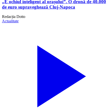
„E ochiul inteligent al orașului”. O dronă de 40.000
de euro supraveghează Cluj-Napoca
Redacția Dotto
Actualitate