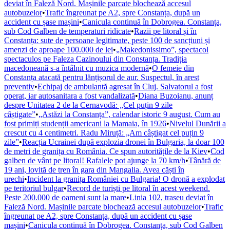
deviat în Faleză Nord. Mașinile parcate blochează accesul
autobuzelor
•
Trafic îngreunat pe A2, spre Constanța, după un
accident cu șase mașini
•
Canicula continuă în Dobrogea. Constanța,
sub Cod Galben de temperaturi ridicate
•
Razii pe litoral și în
Constanța: sute de persoane legitimate, peste 100 de sancțiuni și
amenzi de aproape 100.000 de lei
•
„Makedonissimo”, spectacol
spectaculos pe Faleza Cazinoului din Constanța. Tradiția
macedoneană s-a întâlnit cu muzica modernă
•
O femeie din
Constanța atacată pentru lănțișorul de aur. Suspectul, în arest
preventiv
•
Echipaj de ambulanță agresat în Cluj. Salvatorul a fost
operat, iar autosanitara a fost vandalizată
•
Diana Buzoianu, anunț
despre Unitatea 2 de la Cernavodă: „Cel puțin 9 zile
câștigate”
•
„Astăzi la Constanța”, calendar istoric 9 august. Cum au
fost primiți studenții americani la Mamaia, în 1926
•
Nivelul Dunării a
crescut cu 4 centimetri. Radu Miruță: „Am câștigat cel puțin 9
zile”
•
Reacția Ucrainei după explozia dronei în Bulgaria, la doar 100
de metri de granița cu România. Ce spun autoritățile de la Kiev
•
Cod
galben de vânt pe litoral! Rafalele pot ajunge la 70 km/h
•
Tânără de
19 ani, lovită de tren în gara din Mangalia. Avea căști în
urechi
•
Incident la granița României cu Bulgaria! O dronă a explodat
pe teritoriul bulgar
•
Record de turiști pe litoral în acest weekend.
Peste 200.000 de oameni sunt la mare
•
Linia 102, traseu deviat în
Faleză Nord. Mașinile parcate blochează accesul autobuzelor
•
Trafic
îngreunat pe A2, spre Constanța, după un accident cu șase
mașini
•
Canicula continuă în Dobrogea. Constanța, sub Cod Galben