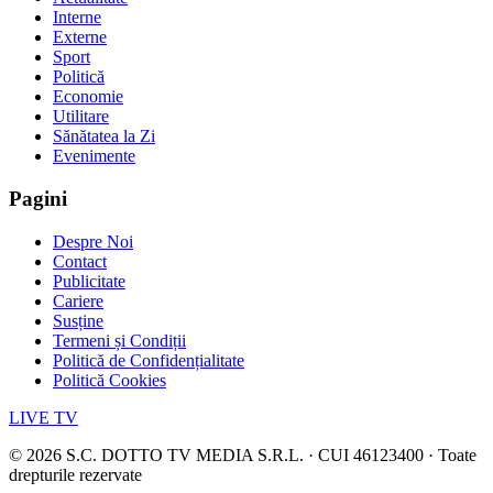
Interne
Externe
Sport
Politică
Economie
Utilitare
Sănătatea la Zi
Evenimente
Pagini
Despre Noi
Contact
Publicitate
Cariere
Susține
Termeni și Condiții
Politică de Confidențialitate
Politică Cookies
LIVE TV
©
2026
S.C. DOTTO TV MEDIA S.R.L. · CUI 46123400 · Toate
drepturile rezervate