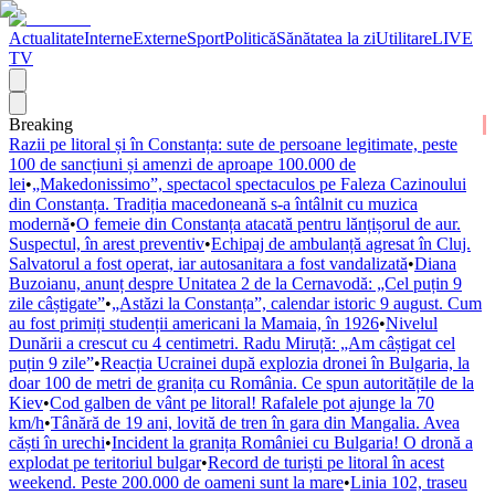
Actualitate
Interne
Externe
Sport
Politică
Sănătatea la zi
Utilitare
LIVE
TV
Breaking
Razii pe litoral și în Constanța: sute de persoane legitimate, peste
100 de sancțiuni și amenzi de aproape 100.000 de
lei
•
„Makedonissimo”, spectacol spectaculos pe Faleza Cazinoului
din Constanța. Tradiția macedoneană s-a întâlnit cu muzica
modernă
•
O femeie din Constanța atacată pentru lănțișorul de aur.
Suspectul, în arest preventiv
•
Echipaj de ambulanță agresat în Cluj.
Salvatorul a fost operat, iar autosanitara a fost vandalizată
•
Diana
Buzoianu, anunț despre Unitatea 2 de la Cernavodă: „Cel puțin 9
zile câștigate”
•
„Astăzi la Constanța”, calendar istoric 9 august. Cum
au fost primiți studenții americani la Mamaia, în 1926
•
Nivelul
Dunării a crescut cu 4 centimetri. Radu Miruță: „Am câștigat cel
puțin 9 zile”
•
Reacția Ucrainei după explozia dronei în Bulgaria, la
doar 100 de metri de granița cu România. Ce spun autoritățile de la
Kiev
•
Cod galben de vânt pe litoral! Rafalele pot ajunge la 70
km/h
•
Tânără de 19 ani, lovită de tren în gara din Mangalia. Avea
căști în urechi
•
Incident la granița României cu Bulgaria! O dronă a
explodat pe teritoriul bulgar
•
Record de turiști pe litoral în acest
weekend. Peste 200.000 de oameni sunt la mare
•
Linia 102, traseu