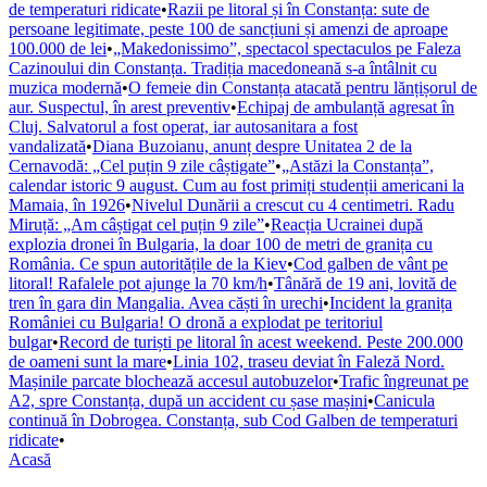
de temperaturi ridicate
•
Razii pe litoral și în Constanța: sute de
persoane legitimate, peste 100 de sancțiuni și amenzi de aproape
100.000 de lei
•
„Makedonissimo”, spectacol spectaculos pe Faleza
Cazinoului din Constanța. Tradiția macedoneană s-a întâlnit cu
muzica modernă
•
O femeie din Constanța atacată pentru lănțișorul de
aur. Suspectul, în arest preventiv
•
Echipaj de ambulanță agresat în
Cluj. Salvatorul a fost operat, iar autosanitara a fost
vandalizată
•
Diana Buzoianu, anunț despre Unitatea 2 de la
Cernavodă: „Cel puțin 9 zile câștigate”
•
„Astăzi la Constanța”,
calendar istoric 9 august. Cum au fost primiți studenții americani la
Mamaia, în 1926
•
Nivelul Dunării a crescut cu 4 centimetri. Radu
Miruță: „Am câștigat cel puțin 9 zile”
•
Reacția Ucrainei după
explozia dronei în Bulgaria, la doar 100 de metri de granița cu
România. Ce spun autoritățile de la Kiev
•
Cod galben de vânt pe
litoral! Rafalele pot ajunge la 70 km/h
•
Tânără de 19 ani, lovită de
tren în gara din Mangalia. Avea căști în urechi
•
Incident la granița
României cu Bulgaria! O dronă a explodat pe teritoriul
bulgar
•
Record de turiști pe litoral în acest weekend. Peste 200.000
de oameni sunt la mare
•
Linia 102, traseu deviat în Faleză Nord.
Mașinile parcate blochează accesul autobuzelor
•
Trafic îngreunat pe
A2, spre Constanța, după un accident cu șase mașini
•
Canicula
continuă în Dobrogea. Constanța, sub Cod Galben de temperaturi
ridicate
•
Acasă