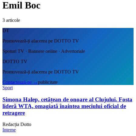
Emil Boc
3
articole
DT
Promovează-ți afacerea pe DOTTO TV
Spoturi TV · Bannere online · Advertoriale
DOTTO TV
Promovează-ți afacerea pe DOTTO TV
Contactează-ne
→
publicitate
Sport
Simona Halep, cetățean de onoare al Clujului. Fosta
lideră WTA, omagiată înaintea meciului oficial de
retragere
Redacția Dotto
Interne