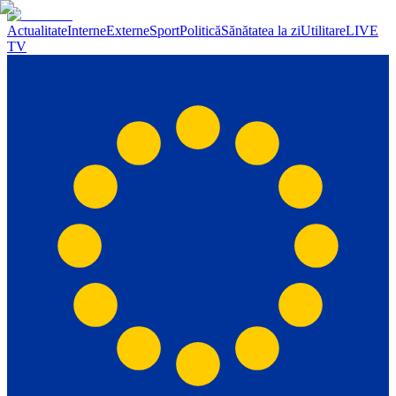
Actualitate
Interne
Externe
Sport
Politică
Sănătatea la zi
Utilitare
LIVE
TV