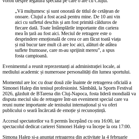
vorbit despre legătura specială pe care o are cu Clujul.
„Vă mulțumesc și sunt onorată de titlul de cetățean de
onoare. Clujul a fost acasă pentru mine. De 10 ani vin
aici cu sufletul deschis și am fost primită călduros de
fiecare dată. Toate întâmplările importante din cariera
mea în țară au fost aici. Meciul de retragere este o
desprindere emoțională de ceea ce am făcut toată viața
și mă bucur tare mult că are loc aici, alături de atâtea
suflete frumoase, care m-au sprijinit mereu”, a spus
fosta campioană.
Evenimentul a reunit reprezentanți ai administrației locale, ai
mediului academic și numeroase personalități din lumea sportului.
Momentul are loc cu doar două zile înainte de retragerea oficială a
Simonei Halep din tenisul profesionist. Sâmbătă, la Sports Festival
2026, găzduit de BTarena din Cluj-Napoca, fosta lideră mondială va
disputa meciul său de retragere într-un eveniment special care va
reuni nume importante ale tenisului internațional și va oferi
publicului o seară încărcată de emoție și recunoștință.
Accesul spectatorilor va fi permis începând cu ora 16:00, iar
spectacolul dedicat carierei Simonei Halep va începe la ora 17:00.
Simona Halep și-a anunțat retragerea din activitate la 4 februarie