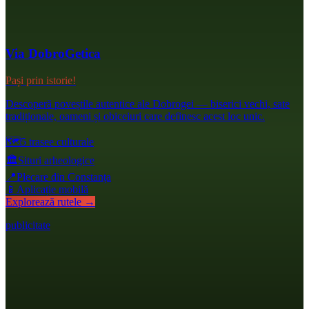
Via DobroGetica
Pași prin istorie!
Descoperă poveștile autentice ale Dobrogei — biserici vechi, sate
tradiționale, oameni și obiceiuri care definesc acest loc unic.
🗺️
5 trasee culturale
🏛️
Situri arheologice
📍
Plecare din Constanța
📱
Aplicație mobilă
Explorează rutele →
publicitate