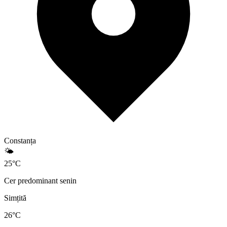
Constanța
🌤️
25
°
C
Cer predominant senin
Simțită
26
°C