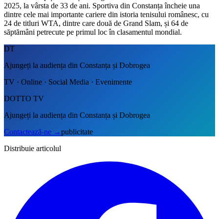
2025, la vârsta de 33 de ani. Sportiva din Constanța încheie una
dintre cele mai importante cariere din istoria tenisului românesc, cu
24 de titluri WTA, dintre care două de Grand Slam, și 64 de
săptămâni petrecute pe primul loc în clasamentul mondial.
DT
Ajungeți la audiența din Constanța și Dobrogea
TV · Online · Social Media · Evenimente
DOTTO TV
Ajungeți la audiența din Constanța și Dobrogea
Contactează-ne
→
publicitate
Distribuie articolul