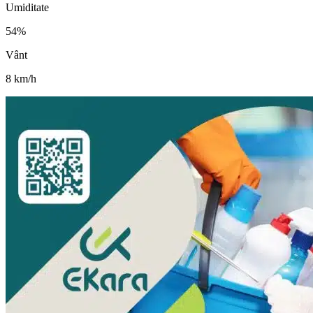
Umiditate
54
%
Vânt
8
km/h