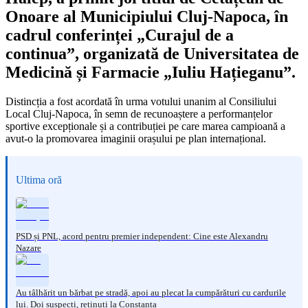
Onoare al Municipiului Cluj-Napoca, în
cadrul conferinței „Curajul de a
continua”, organizată de Universitatea de
Medicină și Farmacie „Iuliu Hațieganu”.
Distincția a fost acordată în urma votului unanim al Consiliului
Local Cluj-Napoca, în semn de recunoaștere a performanțelor
sportive excepționale și a contribuției pe care marea campioană a
avut-o la promovarea imaginii orașului pe plan internațional.
Ultima oră
PSD și PNL, acord pentru premier independent: Cine este Alexandru
Nazare
Au tâlhărit un bărbat pe stradă, apoi au plecat la cumpărături cu cardurile
lui. Doi suspecți, reținuți la Constanța