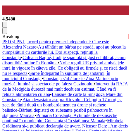
4.5480
Breaking
PSD și PNL, acord pentru premier independent: Cine este
Alexandru Nazare
•
Au tâlhărit un bărbat pe stradă, apoi au plecat la
cumpărături cu cardurile lui. Doi suspecți, reținuți la
Constanța
•
Cafeaua Baqué, tradiție spaniolă și gust echilibrat, acum
disponibilă online în România
•
Noile reguli UE privind ambalajele
intră în vigoare în câteva zile. Ce obligații au firmele și ce riscă dacă
nu le respectă
•
Șarpe îndepărtat în siguranță de jandarmi, în
municipiul Constanța
•
Constanța sărbătorește Ziua Marinei prin
muzică, lumină și spectacole pe faleza Cazinoului
•
Intervenția RAJA
de la Medgidia durează mai mult decât era estimat. Când va fi
reluată alimentarea cu apă
•
Lansare de carte la Sinagoga Mare din
Constanța
•
Atac devastator asupra Kievului. Cel puțin 17 morți și
zeci de răniți după un bombardament cu drone și rachete
balistice
•
Bărbați depistați cu substanțe posibil psihoactive în
stațiunea Mamaia
•
Primăria Constanța: Acțiunile de dezinsecție
continuă în municipiul Constanța și în stațiunea Mamaia
•
Mirabela
Grădinaru și-a publicat declarația de avere. Nicușor Dan: „Am decis