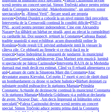
împreună să înlăturăm orice speculații”
•
Faleza Cazinoului devine
scenă pentru un concert special. Simon Trpčeski aduce pentru prima
dată la Constanța spectacolul „Makedonissimo”, un univers sonor
spectaculos
•
În „Ritmul Verii”, fiecare seară are propria
poveste
•
Debitul Dunării a coborât la un nivel minim fără precedent.
Intervenția de la Cernavodă continuă în condiții dificile
•
PSD și
PNL, acord pentru premier independent: Cine este Alexandru
Nazare
•
Au tâlhărit un bărbat pe stradă, apoi au plecat la cumpărături
cu cardurile lui. Doi suspecți, reținuți la Constanța
•
Cafeaua Baqué,
tradiție spaniolă și gust echilibrat, acum disponibilă online în
România
•
Noile reguli UE privind ambalajele intră în vigoare în
câteva zile. Ce obligații au firmele și ce riscă dacă nu le
respectă
•
Șarpe îndepărtat în siguranță de jandarmi, în municipiul
Constanța
•
Constanța sărbătorește Ziua Marinei prin muzică, lumină
și spectacole pe faleza Cazinoului
•
Intervenția RAJA de la Medgidia
durează mai mult decât era estimat. Când va fi reluată alimentarea cu
apă
•
Lansare de carte la Sinagoga Mare din Constanța
•
Atac
devastator asupra Kievului. Cel puțin 17 morți și zeci de răniți după
un bombardament cu drone și rachete balistice
•
Bărbați depistați cu
substanțe posibil psihoactive în stațiunea Mamaia
•
Primăria
Constanța: Acțiunile de dezinsecție continuă în municipiul Constanța
și în stațiunea Mamaia
•
Mirabela Grădinaru și-a publicat declarația
de avere. Nicușor Dan: „Am decis împreună să înlăturăm orice
speculații”
•
Faleza Cazinoului devine scenă pentru un concert
special. Simon Trpčeski aduce pentru prima dată la Constanța