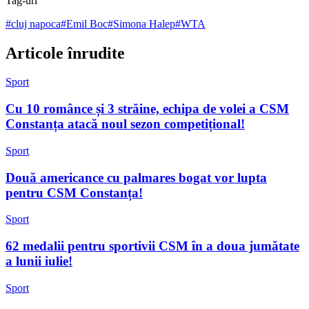
Tag-uri
#
cluj napoca
#
Emil Boc
#
Simona Halep
#
WTA
Articole înrudite
Sport
Cu 10 românce și 3 străine, echipa de volei a CSM
Constanța atacă noul sezon competițional!
Sport
Două americance cu palmares bogat vor lupta
pentru CSM Constanța!
Sport
62 medalii pentru sportivii CSM în a doua jumătate
a lunii iulie!
Sport