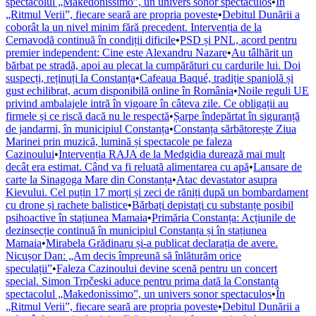
spectacolul „Makedonissimo”, un univers sonor spectaculos
•
În
„Ritmul Verii”, fiecare seară are propria poveste
•
Debitul Dunării a
coborât la un nivel minim fără precedent. Intervenția de la
Cernavodă continuă în condiții dificile
•
PSD și PNL, acord pentru
premier independent: Cine este Alexandru Nazare
•
Au tâlhărit un
bărbat pe stradă, apoi au plecat la cumpărături cu cardurile lui. Doi
suspecți, reținuți la Constanța
•
Cafeaua Baqué, tradiție spaniolă și
gust echilibrat, acum disponibilă online în România
•
Noile reguli UE
privind ambalajele intră în vigoare în câteva zile. Ce obligații au
firmele și ce riscă dacă nu le respectă
•
Șarpe îndepărtat în siguranță
de jandarmi, în municipiul Constanța
•
Constanța sărbătorește Ziua
Marinei prin muzică, lumină și spectacole pe faleza
Cazinoului
•
Intervenția RAJA de la Medgidia durează mai mult
decât era estimat. Când va fi reluată alimentarea cu apă
•
Lansare de
carte la Sinagoga Mare din Constanța
•
Atac devastator asupra
Kievului. Cel puțin 17 morți și zeci de răniți după un bombardament
cu drone și rachete balistice
•
Bărbați depistați cu substanțe posibil
psihoactive în stațiunea Mamaia
•
Primăria Constanța: Acțiunile de
dezinsecție continuă în municipiul Constanța și în stațiunea
Mamaia
•
Mirabela Grădinaru și-a publicat declarația de avere.
Nicușor Dan: „Am decis împreună să înlăturăm orice
speculații”
•
Faleza Cazinoului devine scenă pentru un concert
special. Simon Trpčeski aduce pentru prima dată la Constanța
spectacolul „Makedonissimo”, un univers sonor spectaculos
•
În
„Ritmul Verii”, fiecare seară are propria poveste
•
Debitul Dunării a