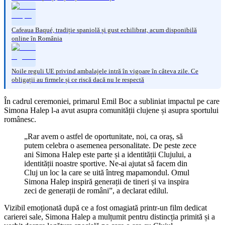
Cafeaua Baqué, tradiție spaniolă și gust echilibrat, acum disponibilă
online în România
Noile reguli UE privind ambalajele intră în vigoare în câteva zile. Ce
obligații au firmele și ce riscă dacă nu le respectă
În cadrul ceremoniei, primarul Emil Boc a subliniat impactul pe care
Simona Halep l-a avut asupra comunității clujene și asupra sportului
românesc.
„Rar avem o astfel de oportunitate, noi, ca oraș, să
putem celebra o asemenea personalitate. De peste zece
ani Simona Halep este parte și a identității Clujului, a
identității noastre sportive. Ne-ai ajutat să facem din
Cluj un loc la care se uită întreg mapamondul. Omul
Simona Halep inspiră generații de tineri și va inspira
zeci de generații de români”, a declarat edilul.
Vizibil emoționată după ce a fost omagiată printr-un film dedicat
carierei sale, Simona Halep a mulțumit pentru distincția primită și a