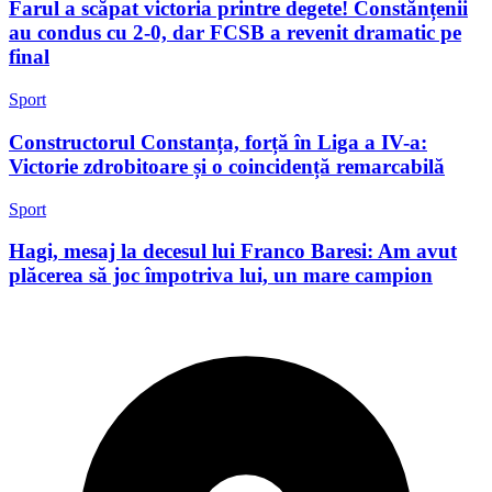
Farul a scăpat victoria printre degete! Constănțenii
au condus cu 2-0, dar FCSB a revenit dramatic pe
final
Sport
Constructorul Constanța, forță în Liga a IV-a:
Victorie zdrobitoare și o coincidență remarcabilă
Sport
Hagi, mesaj la decesul lui Franco Baresi: Am avut
plăcerea să joc împotriva lui, un mare campion