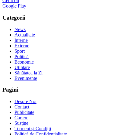
Get it on
Google Play
Categorii
News
Actualitate
Interne
Externe
Sport
Politică
Economie
Utilitare
Sănătatea la Zi
Evenimente
Pagini
Despre Noi
Contact
Publicitate
Cariere
Susține
Termeni și Condiții
Politică de Confidențialitate