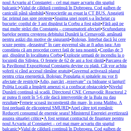
noul Acvariu al Constanței – cel mai mare acvariu din spațiul
balcanic!
•
Valul de căldură continuă în Dobrogea. Cod galben de
caniculă până sâmbătă
•
Negocierile au eșuat la CT BUS. Angajații
fac primul pas spre proteste
•
Spaima unei nopți s-a încheiat cu
bucurie: copilul de 3 ani dispărut la Corbu a fost găsit
•
Fără apă pe
mai multe străzi din Constanța – consumatorii afectați
•
Scufundarea
barjelor pentru creșterea debitului Dunării la Cernavodă, amânată
pentru astăzi din motive de siguranță
•
Bolojan, întrebat dacă îşi cere
scuze pentru „dezastrul” în care guvernul său ar fi adus ţara: Am
conştiinţa că am procedat corect faţă de ţara noastră.
•
Copilaș de 3
ani, dispărut în localitatea Corbu
•
Explozie urmată de incendiu la o
locuință din Siliștea. O femeie de 62 de ani a fost rănită
•
Parcarea de
la Pavilionul Expozițional Constanța devine cu plată. Cât vor achita
șoferii și când accesul rămâne gratuit
•
Guvernul activează planul
pentru criza energetică. Bolojan: Populația și spitalele nu vor fi
afectate de restricții
•
Adio, parcări „rezervate” cu bidoane și lanțuri!
Poliția Locală a împărțit amenzi și a confiscat obstacolele
•
Nivelul
Dunării continuă să scadă. Directorul CNE Cernavodă: Reactorul 2
ar putea fi oprit în 5-6 zile dacă intervențiile de la Bala nu dau
rezultate
•
Femeie scoasă inconștientă din mare, în zona Malibu. A
fost preluată de elicopterul SMURD
•
Apel către toți românii:
Reduceți consumul de energie seara! Ministerul Energiei avertizează
asupra situației critice
•
A fost semnat contractul de finanțare pentru
noul Acvariu al Constanței – cel mai mare acvariu din spațiul
balcanic!
•
Valul de căldură continuă în Dobrogea. Cod galben de