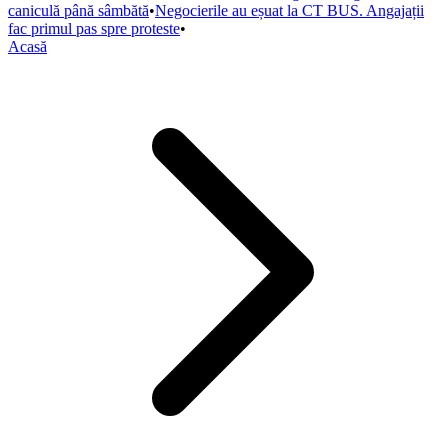
caniculă până sâmbătă
•
Negocierile au eșuat la CT BUS. Angajații
fac primul pas spre proteste
•
Acasă