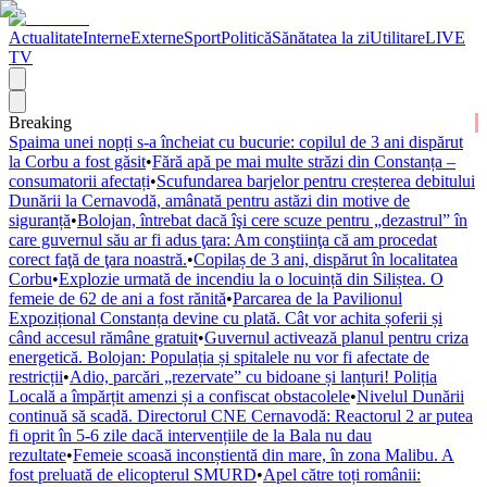
Actualitate
Interne
Externe
Sport
Politică
Sănătatea la zi
Utilitare
LIVE
TV
Breaking
Spaima unei nopți s-a încheiat cu bucurie: copilul de 3 ani dispărut
la Corbu a fost găsit
•
Fără apă pe mai multe străzi din Constanța –
consumatorii afectați
•
Scufundarea barjelor pentru creșterea debitului
Dunării la Cernavodă, amânată pentru astăzi din motive de
siguranță
•
Bolojan, întrebat dacă îşi cere scuze pentru „dezastrul” în
care guvernul său ar fi adus ţara: Am conştiinţa că am procedat
corect faţă de ţara noastră.
•
Copilaș de 3 ani, dispărut în localitatea
Corbu
•
Explozie urmată de incendiu la o locuință din Siliștea. O
femeie de 62 de ani a fost rănită
•
Parcarea de la Pavilionul
Expozițional Constanța devine cu plată. Cât vor achita șoferii și
când accesul rămâne gratuit
•
Guvernul activează planul pentru criza
energetică. Bolojan: Populația și spitalele nu vor fi afectate de
restricții
•
Adio, parcări „rezervate” cu bidoane și lanțuri! Poliția
Locală a împărțit amenzi și a confiscat obstacolele
•
Nivelul Dunării
continuă să scadă. Directorul CNE Cernavodă: Reactorul 2 ar putea
fi oprit în 5-6 zile dacă intervențiile de la Bala nu dau
rezultate
•
Femeie scoasă inconștientă din mare, în zona Malibu. A
fost preluată de elicopterul SMURD
•
Apel către toți românii: