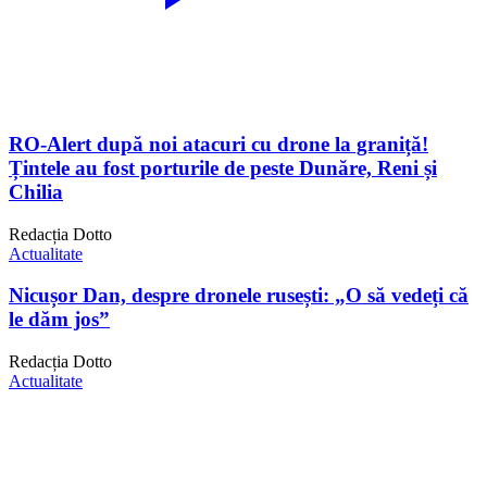
RO-Alert după noi atacuri cu drone la graniță!
Țintele au fost porturile de peste Dunăre, Reni și
Chilia
Redacția Dotto
Actualitate
Nicușor Dan, despre dronele rusești: „O să vedeți că
le dăm jos”
Redacția Dotto
Actualitate