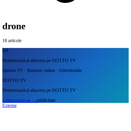
drone
18
articole
DT
Promovează-ți afacerea pe DOTTO TV
Spoturi TV · Bannere online · Advertoriale
DOTTO TV
Promovează-ți afacerea pe DOTTO TV
Contactează-ne
→
publicitate
Externe