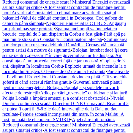
Reduceți consumul de energie seara! Ministerul Energiei avertizează
asupra situației critice
•
A fost semnat contractul de finanțare pentru
noul Acvariu al Constanței – cel mai mare acvariu din spațiul
balcanic!
•
Valul de căldură continuă în Dobrogea. Cod galben de
caniculă până sâmbătă
•
Negocierile au eșuat la CT BUS. Angajații
fac primul pas spre proteste
•
Spaima unei nopți s-a încheiat cu
bucurie: copilul de 3 ani dispărut la Corbu a fost găsit
•
Fără apă pe
mai multe străzi din Constanța – consumatorii afectați
•
Scufundarea
barjelor pentru creșterea debitului Dunării la Cernavodă, amânată
pentru astăzi din motive de siguranță
•
Bolojan, întrebat dacă îşi cere
scuze pentru „dezastrul” în care guvernul său ar fi adus ţara: Am
conştiinţa că am procedat corect faţă de ţara noastră.
•
Copilaș de 3
ani, dispărut în localitatea Corbu
•
Explozie urmată de incendiu la o
locuință din Siliștea. O femeie de 62 de ani a fost rănită
•
Parcarea de
la Pavilionul Expozițional Constanța devine cu plată. Cât vor achita
șoferii și când accesul rămâne gratuit
•
Guvernul activează planul
pentru criza energetică. Bolojan: Populația și spitalele nu vor fi
afectate de restricții
•
Adio, parcări „rezervate” cu bidoane și lanțuri!
Poliția Locală a împărțit amenzi și a confiscat obstacolele
•
Nivelul
Dunării continuă să scadă. Directorul CNE Cernavodă: Reactorul 2
ar putea fi oprit în 5-6 zile dacă intervențiile de la Bala nu dau
rezultate
•
Femeie scoasă inconștientă din mare, în zona Malibu. A
fost preluată de elicopterul SMURD
•
Apel către toți românii:
Reduceți consumul de energie seara! Ministerul Energiei avertizează
asupra situației critice
•
A fost semnat contractul de finanțare pentru