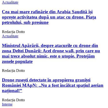
Actualitate
Cea mai mare rafinărie din Arabia Saudită își
oprește activitatea după un atac cu drone. Piața
petrolului, sub presiune
Redacția Dotto
Actualitate
Ministrul Apărării, despre atacurile cu drone din
zona Deltei Dunării: Acel drone wall, prin care nu
mai trece absolut nimic, este o utopie. Protejăm
zonele populate
Redacția Dotto
Drone rusești detectate în apropierea graniței
României MApN: ,,Nu a fost încălcat spațiul aerian
național!”
Redacția Dotto
Interne