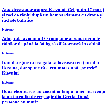
Atac devastator asupra Kievului. Cel puțin 17 morți
și zeci de răniți după un bombardament cu drone și
rachete balistice
Externe
Adio, cala avionului! O companie aeriană permite
câinilor de până la 30 kg să călătorească în cabină
Externe
Iranul susține că era gata să lovească trei ținte din
Ucraina, dar spune că a renunțat după „scuzele”
Kievului
Externe
Două elicoptere s-au ciocnit în timpul unei intervenții
la un incendiu de vegetație din Grecia. Două
persoane au murit