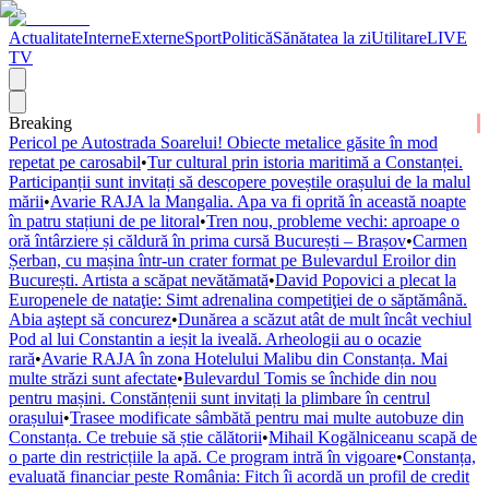
Actualitate
Interne
Externe
Sport
Politică
Sănătatea la zi
Utilitare
LIVE
TV
Breaking
Pericol pe Autostrada Soarelui! Obiecte metalice găsite în mod
repetat pe carosabil
•
Tur cultural prin istoria maritimă a Constanței.
Participanții sunt invitați să descopere poveștile orașului de la malul
mării
•
Avarie RAJA la Mangalia. Apa va fi oprită în această noapte
în patru stațiuni de pe litoral
•
Tren nou, probleme vechi: aproape o
oră întârziere și căldură în prima cursă București – Brașov
•
Carmen
Șerban, cu mașina într-un crater format pe Bulevardul Eroilor din
București. Artista a scăpat nevătămată
•
David Popovici a plecat la
Europenele de nataţie: Simt adrenalina competiţiei de o săptămână.
Abia aştept să concurez
•
Dunărea a scăzut atât de mult încât vechiul
Pod al lui Constantin a ieșit la iveală. Arheologii au o ocazie
rară
•
Avarie RAJA în zona Hotelului Malibu din Constanța. Mai
multe străzi sunt afectate
•
Bulevardul Tomis se închide din nou
pentru mașini. Constănțenii sunt invitați la plimbare în centrul
orașului
•
Trasee modificate sâmbătă pentru mai multe autobuze din
Constanța. Ce trebuie să știe călătorii
•
Mihail Kogălniceanu scapă de
o parte din restricțiile la apă. Ce program intră în vigoare
•
Constanța,
evaluată financiar peste România: Fitch îi acordă un profil de credit