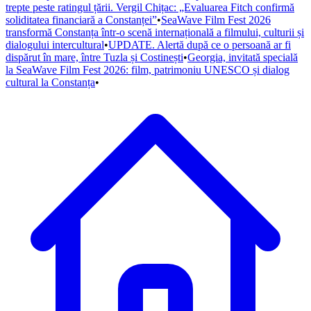
trepte peste ratingul țării. Vergil Chițac: „Evaluarea Fitch confirmă
soliditatea financiară a Constanței”
•
SeaWave Film Fest 2026
transformă Constanța într-o scenă internațională a filmului, culturii și
dialogului intercultural
•
UPDATE. Alertă după ce o persoană ar fi
dispărut în mare, între Tuzla și Costinești
•
Georgia, invitată specială
la SeaWave Film Fest 2026: film, patrimoniu UNESCO și dialog
cultural la Constanța
•