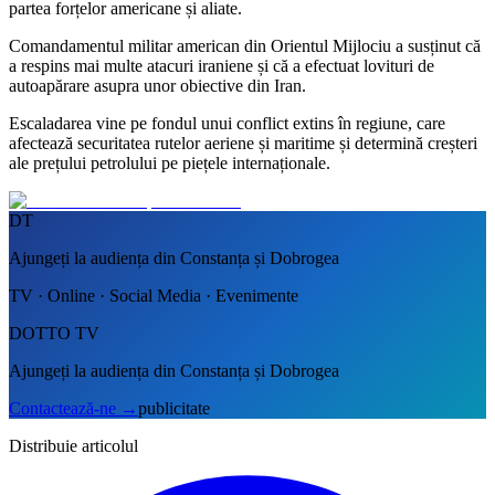
partea forțelor americane și aliate.
Comandamentul militar american din Orientul Mijlociu a susținut că
a respins mai multe atacuri iraniene și că a efectuat lovituri de
autoapărare asupra unor obiective din Iran.
Escaladarea vine pe fondul unui conflict extins în regiune, care
afectează securitatea rutelor aeriene și maritime și determină creșteri
ale prețului petrolului pe piețele internaționale.
DT
Ajungeți la audiența din Constanța și Dobrogea
TV · Online · Social Media · Evenimente
DOTTO TV
Ajungeți la audiența din Constanța și Dobrogea
Contactează-ne
→
publicitate
Distribuie articolul