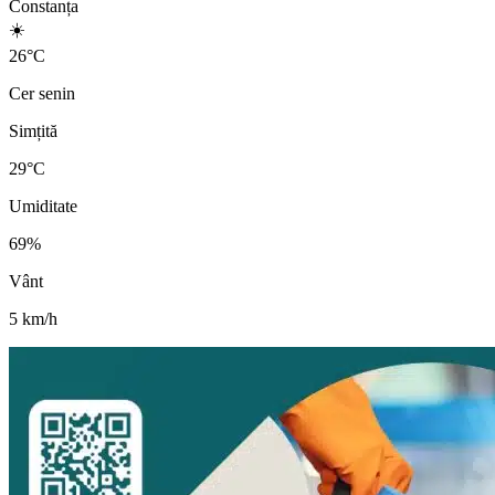
Constanța
☀️
26
°
C
Cer senin
Simțită
29
°C
Umiditate
69
%
Vânt
5
km/h