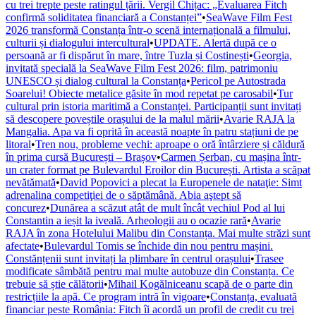
cu trei trepte peste ratingul țării. Vergil Chițac: „Evaluarea Fitch
confirmă soliditatea financiară a Constanței”
•
SeaWave Film Fest
2026 transformă Constanța într-o scenă internațională a filmului,
culturii și dialogului intercultural
•
UPDATE. Alertă după ce o
persoană ar fi dispărut în mare, între Tuzla și Costinești
•
Georgia,
invitată specială la SeaWave Film Fest 2026: film, patrimoniu
UNESCO și dialog cultural la Constanța
•
Pericol pe Autostrada
Soarelui! Obiecte metalice găsite în mod repetat pe carosabil
•
Tur
cultural prin istoria maritimă a Constanței. Participanții sunt invitați
să descopere poveștile orașului de la malul mării
•
Avarie RAJA la
Mangalia. Apa va fi oprită în această noapte în patru stațiuni de pe
litoral
•
Tren nou, probleme vechi: aproape o oră întârziere și căldură
în prima cursă București – Brașov
•
Carmen Șerban, cu mașina într-
un crater format pe Bulevardul Eroilor din București. Artista a scăpat
nevătămată
•
David Popovici a plecat la Europenele de nataţie: Simt
adrenalina competiţiei de o săptămână. Abia aştept să
concurez
•
Dunărea a scăzut atât de mult încât vechiul Pod al lui
Constantin a ieșit la iveală. Arheologii au o ocazie rară
•
Avarie
RAJA în zona Hotelului Malibu din Constanța. Mai multe străzi sunt
afectate
•
Bulevardul Tomis se închide din nou pentru mașini.
Constănțenii sunt invitați la plimbare în centrul orașului
•
Trasee
modificate sâmbătă pentru mai multe autobuze din Constanța. Ce
trebuie să știe călătorii
•
Mihail Kogălniceanu scapă de o parte din
restricțiile la apă. Ce program intră în vigoare
•
Constanța, evaluată
financiar peste România: Fitch îi acordă un profil de credit cu trei