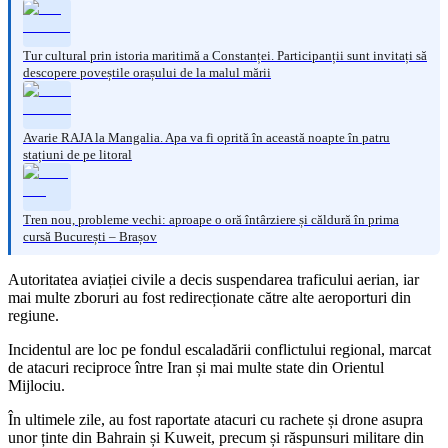
Tur cultural prin istoria maritimă a Constanței. Participanții sunt invitați să
descopere poveștile orașului de la malul mării
Avarie RAJA la Mangalia. Apa va fi oprită în această noapte în patru
stațiuni de pe litoral
Tren nou, probleme vechi: aproape o oră întârziere și căldură în prima
cursă București – Brașov
Autoritatea aviației civile a decis suspendarea traficului aerian, iar
mai multe zboruri au fost redirecționate către alte aeroporturi din
regiune.
Incidentul are loc pe fondul escaladării conflictului regional, marcat
de atacuri reciproce între Iran și mai multe state din Orientul
Mijlociu.
În ultimele zile, au fost raportate atacuri cu rachete și drone asupra
unor ținte din Bahrain și Kuweit, precum și răspunsuri militare din