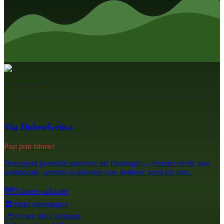
Via DobroGetica
Pași prin istorie!
Descoperă poveștile autentice ale Dobrogei — biserici vechi, sate
tradiționale, oameni și obiceiuri care definesc acest loc unic.
🗺️
5 trasee culturale
🏛️
Situri arheologice
📍
Plecare din Constanța