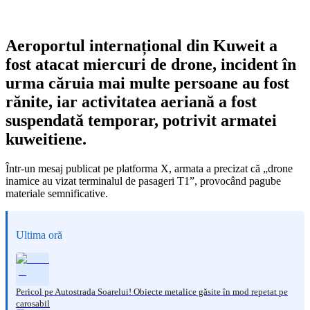
Aeroportul internațional din Kuweit a
fost atacat miercuri de drone, incident în
urma căruia mai multe persoane au fost
rănite, iar activitatea aeriană a fost
suspendată temporar, potrivit armatei
kuweitiene.
Într-un mesaj publicat pe platforma X, armata a precizat că „drone
inamice au vizat terminalul de pasageri T1”, provocând pagube
materiale semnificative.
Ultima oră
Pericol pe Autostrada Soarelui! Obiecte metalice găsite în mod repetat pe
carosabil