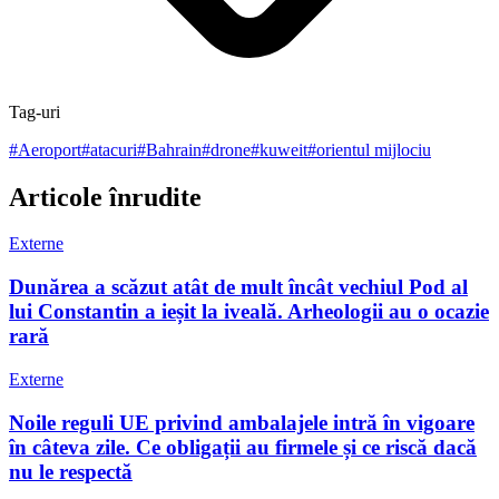
Tag-uri
#
Aeroport
#
atacuri
#
Bahrain
#
drone
#
kuweit
#
orientul mijlociu
Articole înrudite
Externe
Dunărea a scăzut atât de mult încât vechiul Pod al
lui Constantin a ieșit la iveală. Arheologii au o ocazie
rară
Externe
Noile reguli UE privind ambalajele intră în vigoare
în câteva zile. Ce obligații au firmele și ce riscă dacă
nu le respectă