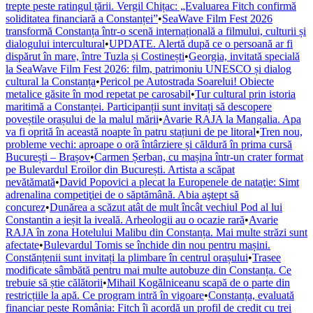
trepte peste ratingul țării. Vergil Chițac: „Evaluarea Fitch confirmă
soliditatea financiară a Constanței”
•
SeaWave Film Fest 2026
transformă Constanța într-o scenă internațională a filmului, culturii și
dialogului intercultural
•
UPDATE. Alertă după ce o persoană ar fi
dispărut în mare, între Tuzla și Costinești
•
Georgia, invitată specială
la SeaWave Film Fest 2026: film, patrimoniu UNESCO și dialog
cultural la Constanța
•
Pericol pe Autostrada Soarelui! Obiecte
metalice găsite în mod repetat pe carosabil
•
Tur cultural prin istoria
maritimă a Constanței. Participanții sunt invitați să descopere
poveștile orașului de la malul mării
•
Avarie RAJA la Mangalia. Apa
va fi oprită în această noapte în patru stațiuni de pe litoral
•
Tren nou,
probleme vechi: aproape o oră întârziere și căldură în prima cursă
București – Brașov
•
Carmen Șerban, cu mașina într-un crater format
pe Bulevardul Eroilor din București. Artista a scăpat
nevătămată
•
David Popovici a plecat la Europenele de nataţie: Simt
adrenalina competiţiei de o săptămână. Abia aştept să
concurez
•
Dunărea a scăzut atât de mult încât vechiul Pod al lui
Constantin a ieșit la iveală. Arheologii au o ocazie rară
•
Avarie
RAJA în zona Hotelului Malibu din Constanța. Mai multe străzi sunt
afectate
•
Bulevardul Tomis se închide din nou pentru mașini.
Constănțenii sunt invitați la plimbare în centrul orașului
•
Trasee
modificate sâmbătă pentru mai multe autobuze din Constanța. Ce
trebuie să știe călătorii
•
Mihail Kogălniceanu scapă de o parte din
restricțiile la apă. Ce program intră în vigoare
•
Constanța, evaluată
financiar peste România: Fitch îi acordă un profil de credit cu trei