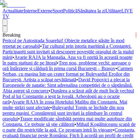
Actualitate
Interne
Externe
Sport
Politică
Sănătatea la zi
Utilitare
LIVE
TV
Breaking
Pericol pe Autostrada Soarelui! Obiecte metalice găsite în mod
repetat pe carosabil
•
Tur cultural prin istoria maritimă a Constanței.
Participanții sunt invitați să descopere poveștile orașului de la malul
mării
•
Avarie RAJA la Mangalia. Apa va fi oprită în această noapte
în patru stațiuni de pe litoral
•
Tren nou, probleme vechi: aproape o
oră întârziere și căldură în prima cursă București – Brașov
•
Carmen
Șerban, cu mașina într-un crater format pe Bulevardul Eroilor din
București. Artista a scăpat nevătămată
•
David Popovici a plecat la
Europenele de nataţie: Simt adrenalina competiţiei de o săptămână.
Abia aştept să concurez
•
Dunărea a scăzut atât de mult încât vechiul
Pod al lui Constantin a ieșit la iveală. Arheologii au o ocazie
rară
•
Avarie RAJA în zona Hotelului Malibu din Constanța. Mai
multe străzi sunt afectate
•
Bulevardul Tomis se închide din nou
pentru mașini. Constănțenii sunt invitați la plimbare în centrul
orașului
•
Trasee modificate sâmbătă pentru mai multe autobuze din
Constanța. Ce trebuie să știe călătorii
•
Mihail Kogălniceanu scapă de
o parte din restricțiile la apă. Ce program intră în vigoare
•
Constanța,
evaluată financiar peste România: Fitch îi acordă un profil de credit