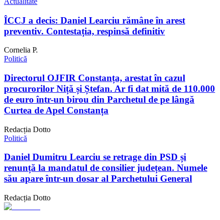
Actualitate
ÎCCJ a decis: Daniel Learciu rămâne în arest
preventiv. Contestația, respinsă definitiv
Cornelia P.
Politică
Directorul OJFIR Constanța, arestat în cazul
procurorilor Niță și Ștefan. Ar fi dat mită de 110.000
de euro într-un birou din Parchetul de pe lângă
Curtea de Apel Constanța
Redacția Dotto
Politică
Daniel Dumitru Learciu se retrage din PSD și
renunță la mandatul de consilier județean. Numele
său apare într-un dosar al Parchetului General
Redacția Dotto