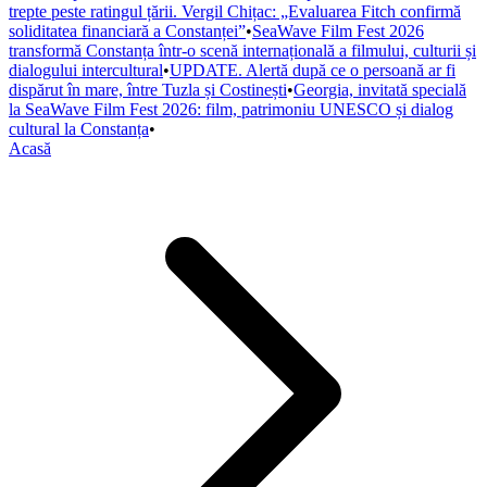
trepte peste ratingul țării. Vergil Chițac: „Evaluarea Fitch confirmă
soliditatea financiară a Constanței”
•
SeaWave Film Fest 2026
transformă Constanța într-o scenă internațională a filmului, culturii și
dialogului intercultural
•
UPDATE. Alertă după ce o persoană ar fi
dispărut în mare, între Tuzla și Costinești
•
Georgia, invitată specială
la SeaWave Film Fest 2026: film, patrimoniu UNESCO și dialog
cultural la Constanța
•
Acasă