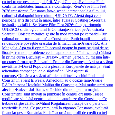
cu trei trepte peste ratingul țării. Vergil Chițac: „Evaluarea Fitch
confirmă soliditatea financiară a Constanței”
•
SeaWave Film Fest
2026 transformă Constanța într-o scenă internațională a filmului,
culturii și dialogului intercultural
•
UPDATE. Alertă după ce o
persoană ar fi dispărut în mare, între Tuzla și Costinești
•
Georgia,
invitată specială la SeaWave Film Fest 2026: film, patrimoniu
UNESCO și dialog cultural la Constanța
•
Pericol pe Autostrada
Soarelui! Obiecte metalice găsite în mod repetat pe carosabil
•
Tur
cultural prin istoria maritimă a Constanței. Participanții sunt invitați
să descopere poveștile orașului de la malul mării
•
Avarie RAJA la
Mangalia. Apa va fi oprită în această noapte în patru stațiuni de pe
litoral
•
Tren nou, probleme vechi: aproape o oră întârziere și căldură
în prima cursă București – Brașov
•
Carmen Șerban, cu mașina într-
un crater format pe Bulevardul Eroilor din București. Artista a scăpat
nevătămată
•
David Popovici a plecat la Europenele de nataţie: Simt
adrenalina competiţiei de o săptămână. Abia aştept să
concurez
•
Dunărea a scăzut atât de mult încât vechiul Pod al lui
Constantin a ieșit la iveală. Arheologii au o ocazie rară
•
Avarie
RAJA în zona Hotelului Malibu din Constanța. Mai multe străzi sunt
afectate
•
Bulevardul Tomis se închide din nou pentru mașini.
Constănțenii sunt invitați la plimbare în centrul orașului
•
Trasee
modificate sâmbătă pentru mai multe autobuze din Constanța. Ce
trebuie să știe călătorii
•
Mihail Kogălniceanu scapă de o parte din
restricțiile la apă. Ce program intră în vigoare
•
Constanța, evaluată
financiar peste România: Fitch îi acordă un profil de credit cu trei