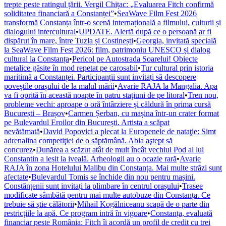
trepte peste ratingul țării. Vergil Chițac: „Evaluarea Fitch confirmă
soliditatea financiară a Constanței”
•
SeaWave Film Fest 2026
transformă Constanța într-o scenă internațională a filmului, culturii și
dialogului intercultural
•
UPDATE. Alertă după ce o persoană ar fi
dispărut în mare, între Tuzla și Costinești
•
Georgia, invitată specială
la SeaWave Film Fest 2026: film, patrimoniu UNESCO și dialog
cultural la Constanța
•
Pericol pe Autostrada Soarelui! Obiecte
metalice găsite în mod repetat pe carosabil
•
Tur cultural prin istoria
maritimă a Constanței. Participanții sunt invitați să descopere
poveștile orașului de la malul mării
•
Avarie RAJA la Mangalia. Apa
va fi oprită în această noapte în patru stațiuni de pe litoral
•
Tren nou,
probleme vechi: aproape o oră întârziere și căldură în prima cursă
București – Brașov
•
Carmen Șerban, cu mașina într-un crater format
pe Bulevardul Eroilor din București. Artista a scăpat
nevătămată
•
David Popovici a plecat la Europenele de nataţie: Simt
adrenalina competiţiei de o săptămână. Abia aştept să
concurez
•
Dunărea a scăzut atât de mult încât vechiul Pod al lui
Constantin a ieșit la iveală. Arheologii au o ocazie rară
•
Avarie
RAJA în zona Hotelului Malibu din Constanța. Mai multe străzi sunt
afectate
•
Bulevardul Tomis se închide din nou pentru mașini.
Constănțenii sunt invitați la plimbare în centrul orașului
•
Trasee
modificate sâmbătă pentru mai multe autobuze din Constanța. Ce
trebuie să știe călătorii
•
Mihail Kogălniceanu scapă de o parte din
restricțiile la apă. Ce program intră în vigoare
•
Constanța, evaluată
financiar peste România: Fitch îi acordă un profil de credit cu trei