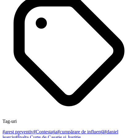
Tag-uri
#
arest preventiv
#
Contestația
#
cumpărare de influență
#
daniel
learciu
#
Înalta Curte de Casație și Justiție