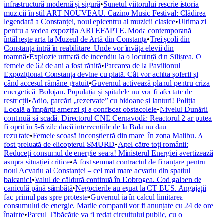
infrastructură modernă și sigură
•
Sunetul viitorului rescrie istoria
muzicii în stil ART NOUVEAU. Cazino Music Festival: Clădirea
legendară a Constanței, noul epicentru al muzicii clasice
•
Ultima zi
pentru a vedea expoziția ARTEFAPTE. Moda contemporană
întâlnește arta la Muzeul de Artă din Constanța
•
Trei școli din
Constanța intră în reabilitare. Unde vor învăța elevii din
toamnă
•
Explozie urmată de incendiu la o locuință din Siliștea. O
femeie de 62 de ani a fost rănită
•
Parcarea de la Pavilionul
Expozițional Constanța devine cu plată. Cât vor achita șoferii și
când accesul rămâne gratuit
•
Guvernul activează planul pentru criza
energetică. Bolojan: Populația și spitalele nu vor fi afectate de
restricții
•
Adio, parcări „rezervate” cu bidoane și lanțuri! Poliția
Locală a împărțit amenzi și a confiscat obstacolele
•
Nivelul Dunării
continuă să scadă. Directorul CNE Cernavodă: Reactorul 2 ar putea
fi oprit în 5-6 zile dacă intervențiile de la Bala nu dau
rezultate
•
Femeie scoasă inconștientă din mare, în zona Malibu. A
fost preluată de elicopterul SMURD
•
Apel către toți românii:
Reduceți consumul de energie seara! Ministerul Energiei avertizează
asupra situației critice
•
A fost semnat contractul de finanțare pentru
noul Acvariu al Constanței – cel mai mare acvariu din spațiul
balcanic!
•
Valul de căldură continuă în Dobrogea. Cod galben de
caniculă până sâmbătă
•
Negocierile au eșuat la CT BUS. Angajații
fac primul pas spre proteste
•
Guvernul ia în calcul limitarea
consumului de energie. Marile companii vor fi anunțate cu 24 de ore
înainte
•
Parcul Tăbăcărie va fi redat circuitului public, cu o