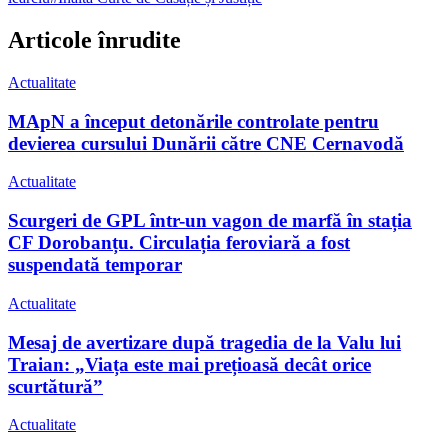
Articole înrudite
Actualitate
MApN a început detonările controlate pentru
devierea cursului Dunării către CNE Cernavodă
Actualitate
Scurgeri de GPL într-un vagon de marfă în stația
CF Dorobanțu. Circulația feroviară a fost
suspendată temporar
Actualitate
Mesaj de avertizare după tragedia de la Valu lui
Traian: „Viața este mai prețioasă decât orice
scurtătură”
Actualitate