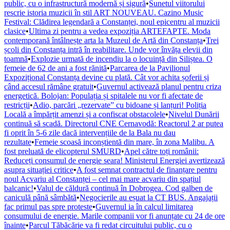
public, cu o infrastructură modernă și sigură
•
Sunetul viitorului
rescrie istoria muzicii în stil ART NOUVEAU. Cazino Music
Festival: Clădirea legendară a Constanței, noul epicentru al muzicii
clasice
•
Ultima zi pentru a vedea expoziția ARTEFAPTE. Moda
contemporană întâlnește arta la Muzeul de Artă din Constanța
•
Trei
școli din Constanța intră în reabilitare. Unde vor învăța elevii din
toamnă
•
Explozie urmată de incendiu la o locuință din Siliștea. O
femeie de 62 de ani a fost rănită
•
Parcarea de la Pavilionul
Expozițional Constanța devine cu plată. Cât vor achita șoferii și
când accesul rămâne gratuit
•
Guvernul activează planul pentru criza
energetică. Bolojan: Populația și spitalele nu vor fi afectate de
restricții
•
Adio, parcări „rezervate” cu bidoane și lanțuri! Poliția
Locală a împărțit amenzi și a confiscat obstacolele
•
Nivelul Dunării
continuă să scadă. Directorul CNE Cernavodă: Reactorul 2 ar putea
fi oprit în 5-6 zile dacă intervențiile de la Bala nu dau
rezultate
•
Femeie scoasă inconștientă din mare, în zona Malibu. A
fost preluată de elicopterul SMURD
•
Apel către toți românii:
Reduceți consumul de energie seara! Ministerul Energiei avertizează
asupra situației critice
•
A fost semnat contractul de finanțare pentru
noul Acvariu al Constanței – cel mai mare acvariu din spațiul
balcanic!
•
Valul de căldură continuă în Dobrogea. Cod galben de
caniculă până sâmbătă
•
Negocierile au eșuat la CT BUS. Angajații
fac primul pas spre proteste
•
Guvernul ia în calcul limitarea
consumului de energie. Marile companii vor fi anunțate cu 24 de ore
înainte
•
Parcul Tăbăcărie va fi redat circuitului public, cu o