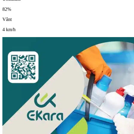
82
%
Vânt
4
km/h