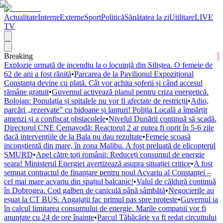
Actualitate
Interne
Externe
Sport
Politică
Sănătatea la zi
Utilitare
LIVE
TV
Breaking
Explozie urmată de incendiu la o locuință din Siliștea. O femeie de
62 de ani a fost rănită
•
Parcarea de la Pavilionul Expozițional
Constanța devine cu plată. Cât vor achita șoferii și când accesul
rămâne gratuit
•
Guvernul activează planul pentru criza energetică.
Bolojan: Populația și spitalele nu vor fi afectate de restricții
•
Adio,
parcări „rezervate” cu bidoane și lanțuri! Poliția Locală a împărțit
amenzi și a confiscat obstacolele
•
Nivelul Dunării continuă să scadă.
Directorul CNE Cernavodă: Reactorul 2 ar putea fi oprit în 5-6 zile
dacă intervențiile de la Bala nu dau rezultate
•
Femeie scoasă
inconștientă din mare, în zona Malibu. A fost preluată de elicopterul
SMURD
•
Apel către toți românii: Reduceți consumul de energie
seara! Ministerul Energiei avertizează asupra situației critice
•
A fost
semnat contractul de finanțare pentru noul Acvariu al Constanței –
cel mai mare acvariu din spațiul balcanic!
•
Valul de căldură continuă
în Dobrogea. Cod galben de caniculă până sâmbătă
•
Negocierile au
eșuat la CT BUS. Angajații fac primul pas spre proteste
•
Guvernul ia
în calcul limitarea consumului de energie. Marile companii vor fi
anunțate cu 24 de ore înainte
•
Parcul Tăbăcărie va fi redat circuitului