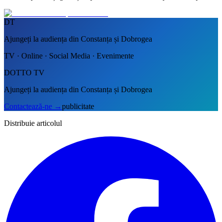
DT
Ajungeți la audiența din Constanța și Dobrogea
TV · Online · Social Media · Evenimente
DOTTO TV
Ajungeți la audiența din Constanța și Dobrogea
Contactează-ne
→
publicitate
Distribuie articolul