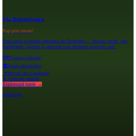
Via DobroGetica
Pași prin istorie!
Descoperă poveștile autentice ale Dobrogei — biserici vechi, sate
tradiționale, oameni și obiceiuri care definesc acest loc unic.
🗺️
5 trasee culturale
🏛️
Situri arheologice
📍
Plecare din Constanța
📱
Aplicație mobilă
Explorează rutele →
publicitate