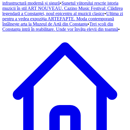
infrastructură modernă și sigură
•
Sunetul viitorului rescrie istoria
muzicii în stil ART NOUVEAU. Cazino Music Festival: Clădirea
legendară a Constanței, noul epicentru al muzicii clasice
•
Ultima zi
pentru a vedea expoziția ARTEFAPTE. Moda contemporană
întâlnește arta la Muzeul de Artă din Constanța
•
Trei școli din
Constanța intră în reabilitare. Unde vor învăța elevii din toamnă
•