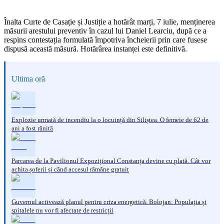
Înalta Curte de Casație și Justiție a hotărât marți, 7 iulie, menținerea
măsurii arestului preventiv în cazul lui Daniel Learciu, după ce a
respins contestația formulată împotriva încheierii prin care fusese
dispusă această măsură. Hotărârea instanței este definitivă.
Ultima oră
Explozie urmată de incendiu la o locuință din Siliștea. O femeie de 62 de
ani a fost rănită
Parcarea de la Pavilionul Expozițional Constanța devine cu plată. Cât vor
achita șoferii și când accesul rămâne gratuit
Guvernul activează planul pentru criza energetică. Bolojan: Populația și
spitalele nu vor fi afectate de restricții