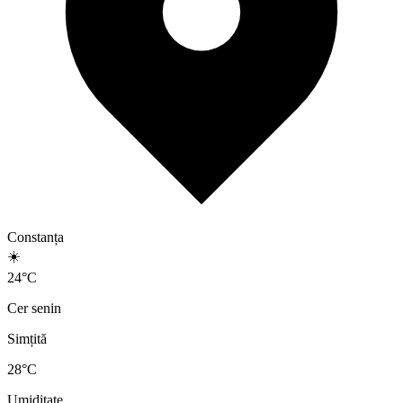
Constanța
☀️
24
°
C
Cer senin
Simțită
28
°C
Umiditate