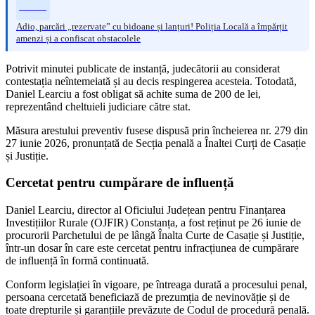
Adio, parcări „rezervate” cu bidoane și lanțuri! Poliția Locală a împărțit
amenzi și a confiscat obstacolele
Potrivit minutei publicate de instanță, judecătorii au considerat
contestația neîntemeiată și au decis respingerea acesteia. Totodată,
Daniel Learciu a fost obligat să achite suma de 200 de lei,
reprezentând cheltuieli judiciare către stat.
Măsura arestului preventiv fusese dispusă prin încheierea nr. 279 din
27 iunie 2026, pronunțată de Secția penală a Înaltei Curți de Casație
și Justiție.
Cercetat pentru cumpărare de influență
Daniel Learciu, director al Oficiului Județean pentru Finanțarea
Investițiilor Rurale (OJFIR) Constanța, a fost reținut pe 26 iunie de
procurorii Parchetului de pe lângă Înalta Curte de Casație și Justiție,
într-un dosar în care este cercetat pentru infracțiunea de cumpărare
de influență în formă continuată.
Conform legislației în vigoare, pe întreaga durată a procesului penal,
persoana cercetată beneficiază de prezumția de nevinovăție și de
toate drepturile și garanțiile prevăzute de Codul de procedură penală.