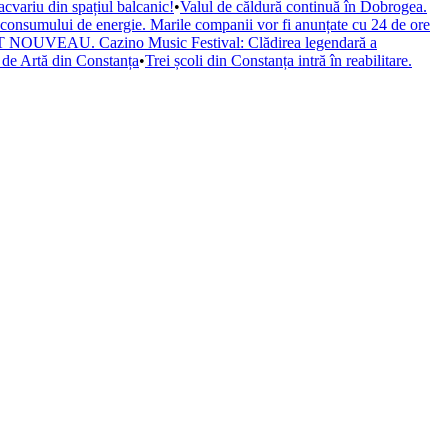
cvariu din spațiul balcanic!
•
Valul de căldură continuă în Dobrogea.
a consumului de energie. Marile companii vor fi anunțate cu 24 de ore
il ART NOUVEAU. Cazino Music Festival: Clădirea legendară a
de Artă din Constanța
•
Trei școli din Constanța intră în reabilitare.