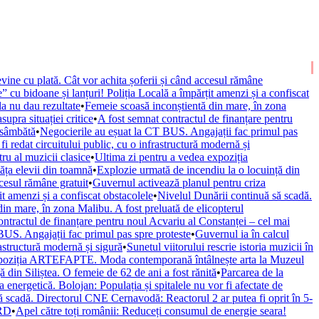
vine cu plată. Cât vor achita șoferii și când accesul rămâne
” cu bidoane și lanțuri! Poliția Locală a împărțit amenzi și a confiscat
la nu dau rezultate
•
Femeie scoasă inconștientă din mare, în zona
upra situației critice
•
A fost semnat contractul de finanțare pentru
 sâmbătă
•
Negocierile au eșuat la CT BUS. Angajații fac primul pas
fi redat circuitului public, cu o infrastructură modernă și
ru al muzicii clasice
•
Ultima zi pentru a vedea expoziția
văța elevii din toamnă
•
Explozie urmată de incendiu la o locuință din
ccesul rămâne gratuit
•
Guvernul activează planul pentru criza
it amenzi și a confiscat obstacolele
•
Nivelul Dunării continuă să scadă.
in mare, în zona Malibu. A fost preluată de elicopterul
ontractul de finanțare pentru noul Acvariu al Constanței – cel mai
BUS. Angajații fac primul pas spre proteste
•
Guvernul ia în calcul
rastructură modernă și sigură
•
Sunetul viitorului rescrie istoria muzicii în
xpoziția ARTEFAPTE. Moda contemporană întâlnește arta la Muzeul
 din Siliștea. O femeie de 62 de ani a fost rănită
•
Parcarea de la
 energetică. Bolojan: Populația și spitalele nu vor fi afectate de
ă scadă. Directorul CNE Cernavodă: Reactorul 2 ar putea fi oprit în 5-
URD
•
Apel către toți românii: Reduceți consumul de energie seara!