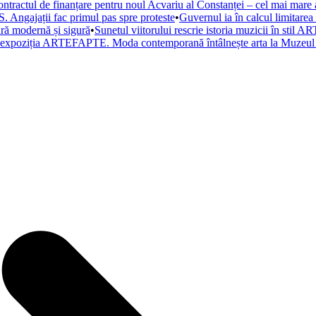
ntractul de finanțare pentru noul Acvariu al Constanței – cel mai mare a
. Angajații fac primul pas spre proteste
•
Guvernul ia în calcul limitare
tură modernă și sigură
•
Sunetul viitorului rescrie istoria muzicii în st
a expoziția ARTEFAPTE. Moda contemporană întâlnește arta la Muzeul 