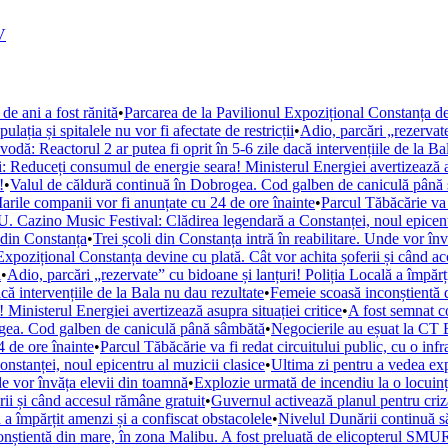
V
de ani a fost rănită
•
Parcarea de la Pavilionul Expozițional Constanța de
ația și spitalele nu vor fi afectate de restricții
•
Adio, parcări „rezervate
ă: Reactorul 2 ar putea fi oprit în 5-6 zile dacă intervențiile de la Ba
i: Reduceți consumul de energie seara! Ministerul Energiei avertizează as
!
•
Valul de căldură continuă în Dobrogea. Cod galben de caniculă până
arile companii vor fi anunțate cu 24 de ore înainte
•
Parcul Tăbăcărie va 
. Cazino Music Festival: Clădirea legendară a Constanței, noul epicent
din Constanța
•
Trei școli din Constanța intră în reabilitare. Unde vor în
Expozițional Constanța devine cu plată. Cât vor achita șoferii și când a
i
•
Adio, parcări „rezervate” cu bidoane și lanțuri! Poliția Locală a împărț
ă intervențiile de la Bala nu dau rezultate
•
Femeie scoasă inconștientă d
Ministerul Energiei avertizează asupra situației critice
•
A fost semnat c
ogea. Cod galben de caniculă până sâmbătă
•
Negocierile au eșuat la CT 
 de ore înainte
•
Parcul Tăbăcărie va fi redat circuitului public, cu o inf
tanței, noul epicentru al muzicii clasice
•
Ultima zi pentru a vedea e
nde vor învăța elevii din toamnă
•
Explozie urmată de incendiu la o locuință
rii și când accesul rămâne gratuit
•
Guvernul activează planul pentru criza
 a împărțit amenzi și a confiscat obstacolele
•
Nivelul Dunării continuă s
nștientă din mare, în zona Malibu. A fost preluată de elicopterul SM