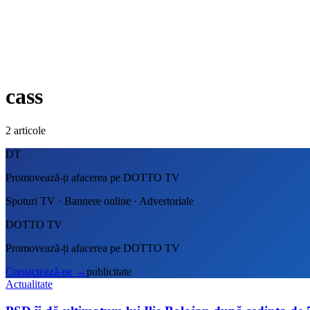
cass
2
articole
DT
Promovează-ți afacerea pe DOTTO TV
Spoturi TV · Bannere online · Advertoriale
DOTTO TV
Promovează-ți afacerea pe DOTTO TV
Contactează-ne
→
publicitate
Actualitate