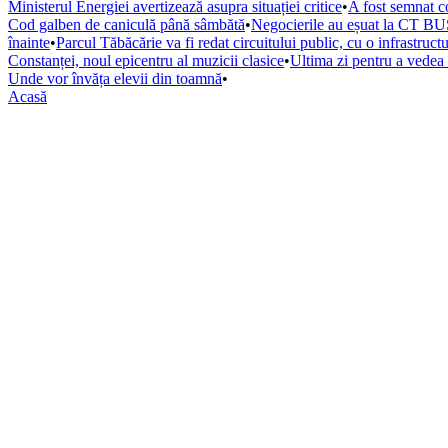
Ministerul Energiei avertizează asupra situației critice
•
A fost semnat co
Cod galben de caniculă până sâmbătă
•
Negocierile au eșuat la CT BUS
înainte
•
Parcul Tăbăcărie va fi redat circuitului public, cu o infrastruc
Constanței, noul epicentru al muzicii clasice
•
Ultima zi pentru a vede
Unde vor învăța elevii din toamnă
•
Acasă