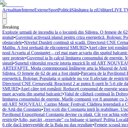
Actualitate
Interne
Externe
Sport
Politică
Sănătatea la zi
Utilitare
LIVE T
Breaking
Explozie urmată de incendiu la o locuință din Siliștea. O femeie de 62 
gratuit
•
Guvernul activează planul pentru criza energetică. Bolojan: Popul
obstacolele
•
Nivelul Dunării continuă să scadă. Directorul CNE Cernavod
Malibu. A fost preluată de elicopterul SMURD
•
Apel către toți români
noul Acvariu al Constanței – cel mai mare acvariu din spațiul balcanic
spre proteste
•
Guvernul ia în calcul limitarea consumului de energie. M
sigură
•
Sunetul viitorului rescrie istoria muzicii în stil ART NOUVEAU
ARTEFAPTE. Moda contemporană întâlnește arta la Muzeul de Artă 
Siliștea. O femeie de 62 de ani a fost rănită
•
Parcarea de la Pavilionul 
energetică. Bolojan: Populația și spitalele nu vor fi afectate de restricți
Directorul CNE Cernavodă: Reactorul 2 ar putea fi oprit în 5-6 zile dac
SMURD
•
Apel către toți românii: Reduceți consumul de energie seara! 
mare acvariu din spațiul balcanic!
•
Valul de căldură continuă în Dobr
limitarea consumului de energie. Marile companii vor fi anunțate cu 24
stil ART NOUVEAU. Cazino Music Festival: Clădirea legendară a Cons
de Artă din Constanța
•
Trei școli din Constanța intră în reabilitare. U
Pavilionul Expozițional Constanța devine cu plată. Cât vor achita șofe
restricții
•
Adio, parcări „rezervate” cu bidoane și lanțuri! Poliția Locală
6 zile dacă intervențiile de la Bala nu dau rezultate
•
Femeie scoasă inco