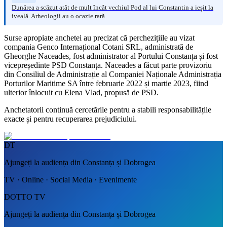
Dunărea a scăzut atât de mult încât vechiul Pod al lui Constantin a ieșit la
iveală. Arheologii au o ocazie rară
Surse apropiate anchetei au precizat că perchezițiile au vizat
compania Genco Internațional Cotani SRL, administrată de
Gheorghe Naceades, fost administrator al Portului Constanța și fost
vicepreședinte PSD Constanța. Naceades a făcut parte provizoriu
din Consiliul de Administrație al Companiei Naționale Administrația
Porturilor Maritime SA între februarie 2022 și martie 2023, fiind
ulterior înlocuit cu Elena Vlad, propusă de PSD.
Anchetatorii continuă cercetările pentru a stabili responsabilitățile
exacte și pentru recuperarea prejudiciului.
DT
Ajungeți la audiența din Constanța și Dobrogea
TV · Online · Social Media · Evenimente
DOTTO TV
Ajungeți la audiența din Constanța și Dobrogea