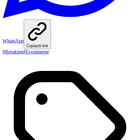
WhatsApp
Copiază link
#
Breaking
#
Evenimente