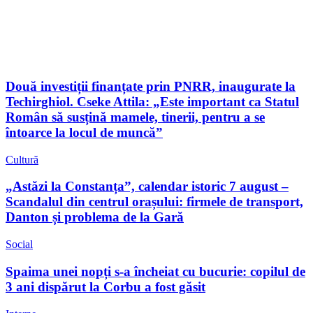
Două investiții finanțate prin PNRR, inaugurate la
Techirghiol. Cseke Attila: „Este important ca Statul
Român să susțină mamele, tinerii, pentru a se
întoarce la locul de muncă”
Cultură
„Astăzi la Constanța”, calendar istoric 7 august –
Scandalul din centrul orașului: firmele de transport,
Danton și problema de la Gară
Social
Spaima unei nopți s-a încheiat cu bucurie: copilul de
3 ani dispărut la Corbu a fost găsit