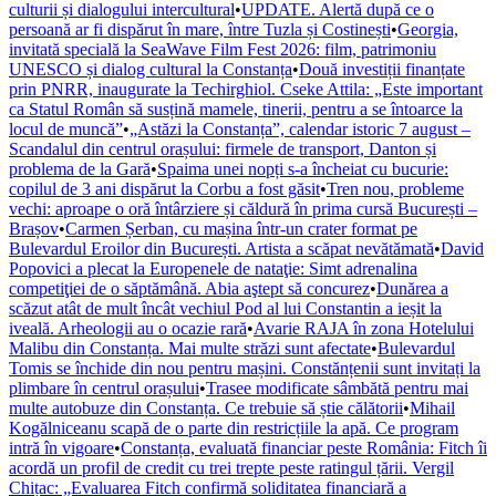
culturii și dialogului intercultural
•
UPDATE. Alertă după ce o
persoană ar fi dispărut în mare, între Tuzla și Costinești
•
Georgia,
invitată specială la SeaWave Film Fest 2026: film, patrimoniu
UNESCO și dialog cultural la Constanța
•
Două investiții finanțate
prin PNRR, inaugurate la Techirghiol. Cseke Attila: „Este important
ca Statul Român să susțină mamele, tinerii, pentru a se întoarce la
locul de muncă”
•
„Astăzi la Constanța”, calendar istoric 7 august –
Scandalul din centrul orașului: firmele de transport, Danton și
problema de la Gară
•
Spaima unei nopți s-a încheiat cu bucurie:
copilul de 3 ani dispărut la Corbu a fost găsit
•
Tren nou, probleme
vechi: aproape o oră întârziere și căldură în prima cursă București –
Brașov
•
Carmen Șerban, cu mașina într-un crater format pe
Bulevardul Eroilor din București. Artista a scăpat nevătămată
•
David
Popovici a plecat la Europenele de nataţie: Simt adrenalina
competiţiei de o săptămână. Abia aştept să concurez
•
Dunărea a
scăzut atât de mult încât vechiul Pod al lui Constantin a ieșit la
iveală. Arheologii au o ocazie rară
•
Avarie RAJA în zona Hotelului
Malibu din Constanța. Mai multe străzi sunt afectate
•
Bulevardul
Tomis se închide din nou pentru mașini. Constănțenii sunt invitați la
plimbare în centrul orașului
•
Trasee modificate sâmbătă pentru mai
multe autobuze din Constanța. Ce trebuie să știe călătorii
•
Mihail
Kogălniceanu scapă de o parte din restricțiile la apă. Ce program
intră în vigoare
•
Constanța, evaluată financiar peste România: Fitch îi
acordă un profil de credit cu trei trepte peste ratingul țării. Vergil
Chițac: „Evaluarea Fitch confirmă soliditatea financiară a