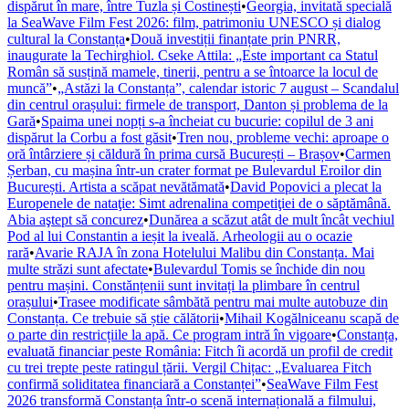
dispărut în mare, între Tuzla și Costinești
•
Georgia, invitată specială
la SeaWave Film Fest 2026: film, patrimoniu UNESCO și dialog
cultural la Constanța
•
Două investiții finanțate prin PNRR,
inaugurate la Techirghiol. Cseke Attila: „Este important ca Statul
Român să susțină mamele, tinerii, pentru a se întoarce la locul de
muncă”
•
„Astăzi la Constanța”, calendar istoric 7 august – Scandalul
din centrul orașului: firmele de transport, Danton și problema de la
Gară
•
Spaima unei nopți s-a încheiat cu bucurie: copilul de 3 ani
dispărut la Corbu a fost găsit
•
Tren nou, probleme vechi: aproape o
oră întârziere și căldură în prima cursă București – Brașov
•
Carmen
Șerban, cu mașina într-un crater format pe Bulevardul Eroilor din
București. Artista a scăpat nevătămată
•
David Popovici a plecat la
Europenele de nataţie: Simt adrenalina competiţiei de o săptămână.
Abia aştept să concurez
•
Dunărea a scăzut atât de mult încât vechiul
Pod al lui Constantin a ieșit la iveală. Arheologii au o ocazie
rară
•
Avarie RAJA în zona Hotelului Malibu din Constanța. Mai
multe străzi sunt afectate
•
Bulevardul Tomis se închide din nou
pentru mașini. Constănțenii sunt invitați la plimbare în centrul
orașului
•
Trasee modificate sâmbătă pentru mai multe autobuze din
Constanța. Ce trebuie să știe călătorii
•
Mihail Kogălniceanu scapă de
o parte din restricțiile la apă. Ce program intră în vigoare
•
Constanța,
evaluată financiar peste România: Fitch îi acordă un profil de credit
cu trei trepte peste ratingul țării. Vergil Chițac: „Evaluarea Fitch
confirmă soliditatea financiară a Constanței”
•
SeaWave Film Fest
2026 transformă Constanța într-o scenă internațională a filmului,