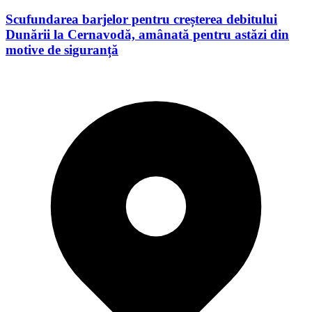
Scufundarea barjelor pentru creșterea debitului
Dunării la Cernavodă, amânată pentru astăzi din
motive de siguranță