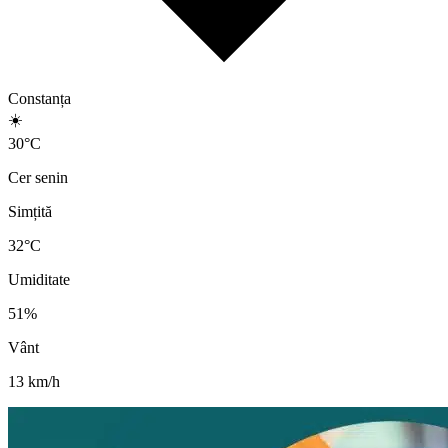
Constanța
☀️
30
°
C
Cer senin
Simțită
32
°C
Umiditate
51
%
Vânt
13
km/h