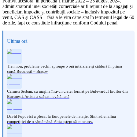
Potrivit acestora, în perioada 1 martie 2022 – 25 august 2024,
administratorul unei societăți comerciale ar fi reținut de la angajați și
beneficiari impozite și contribuții sociale – inclusiv impozitul pe
venit, CAS și CASS – fără a le vira către stat în termenul legal de 60
de zile, fapt ce constituie infracțiune conform Codului penal.
Ultima oră
Tren nou, probleme vechi: aproape o oră întârziere și căldură în prima
cursă București – Brașov
Carmen Șerban, cu mașina într-un crater format pe Bulevardul Eroilor din
București. Artista a scăpat nevătămată
David Popovici a plecat la Europenele de nataţie: Simt adrenalina
competiţiei de o săptămână. Abia aştept să concurez