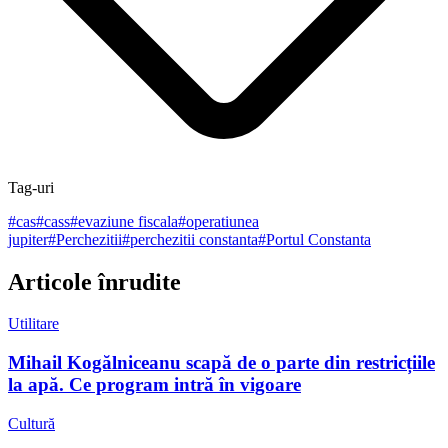
Tag-uri
#
cas
#
cass
#
evaziune fiscala
#
operatiunea
jupiter
#
Perchezitii
#
perchezitii constanta
#
Portul Constanta
Articole înrudite
Utilitare
Mihail Kogălniceanu scapă de o parte din restricțiile
la apă. Ce program intră în vigoare
Cultură