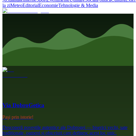
la zi
Meteo
Editorial
Economie
Tehnologie & Media
Via DobroGetica
Pași prin istorie!
Descoperă poveștile autentice ale Dobrogei — biserici vechi, sate
tradiționale, oameni și obiceiuri care definesc acest loc unic.