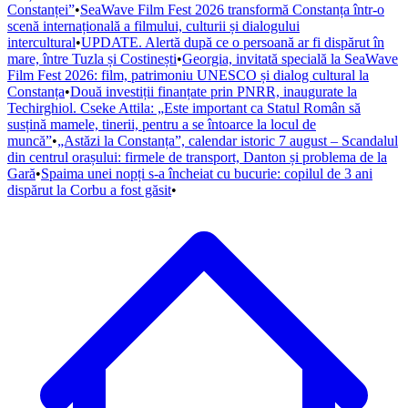
Constanței”
•
SeaWave Film Fest 2026 transformă Constanța într-o
scenă internațională a filmului, culturii și dialogului
intercultural
•
UPDATE. Alertă după ce o persoană ar fi dispărut în
mare, între Tuzla și Costinești
•
Georgia, invitată specială la SeaWave
Film Fest 2026: film, patrimoniu UNESCO și dialog cultural la
Constanța
•
Două investiții finanțate prin PNRR, inaugurate la
Techirghiol. Cseke Attila: „Este important ca Statul Român să
susțină mamele, tinerii, pentru a se întoarce la locul de
muncă”
•
„Astăzi la Constanța”, calendar istoric 7 august – Scandalul
din centrul orașului: firmele de transport, Danton și problema de la
Gară
•
Spaima unei nopți s-a încheiat cu bucurie: copilul de 3 ani
dispărut la Corbu a fost găsit
•