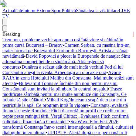
Actualitate
Interne
Externe
Sport
Politică
Sănătatea la zi
Utilitare
LIVE
TV
Breaking
Tren nou, probleme vechi: aproape o oră întârziere și căldură în
prima cursă București – Brașov
•
Carmen Șerban, cu mașina într-un
crater format pe Bulevardul Eroilor din București. Artista a scăpat
nevătămată
•
David Popovici a plecat la Europenele de nataţie: Simt
adrenalina competiţiei de o săptămână. Abia aştept să
concurez
•
Dunărea a scăzut atât de mult încât vechiul Pod al lui
Constantin a ieșit la iveală. Arheologii au o ocazie rară
•
Avarie
RAJA în zona Hotelului Malibu din Constanța. Mai multe străzi sunt
afectate
•
Bulevardul Tomis se închide din nou pentru mașini.
Constănțenii sunt invitați la plimbare în centrul orașului
•
Trasee
modificate sâmbătă pentru mai multe autobuze din Constanța. Ce
trebuie să știe călătorii
•
Mihail Kogălniceanu scapă de o parte din
restricțiile la apă. Ce program intră în vigoare
•
Constanța, evaluată
financiar peste România: Fitch îi acordă un profil de credit cu trei
trepte peste ratingul țării. Vergil Chițac: „Evaluarea Fitch confirmă
soliditatea financiară a Constanței”
•
SeaWave Film Fest 2026
transformă Constanța într-o scenă internațională a filmului, culturii și
dialogului intercultural
•
UPDATE. Alertă după ce o persoană ar fi