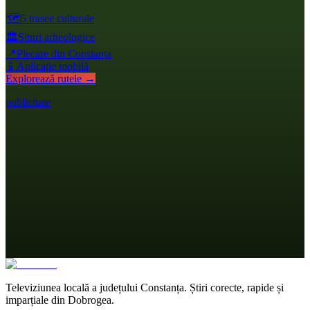
🗺️
5 trasee culturale
🏛️
Situri arheologice
📍
Plecare din Constanța
📱
Aplicație mobilă
Explorează rutele →
publicitate
Televiziunea locală a județului Constanța. Știri corecte, rapide și
imparțiale din Dobrogea.