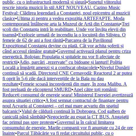
public, cu o infrastructură modernă și sigură
•
Sunetul viitorului
rescrie istoria muzicii în stil ART NOUVEAU. Cazino Music
Festival: Clădirea legendară a Constanței, noul epicentru al muzicii
clasice
•
Ultima zi pentru a vedea expoziția ARTEFAPTE. Moda
contemporană întâlnește arta la Muzeul de Artă din Constanța
•
Trei
școli din Constanța intră în reabilitare. Unde vor învăța elevii din
toamnă
•
Explozie urmată de incendiu la o locuință din Siliștea. O
femeie de 62 de ani a fost rănită
•
Parcarea de la Pavilionul
Expozițional Constanța devine cu plată. Cât vor achita șoferii și
când accesul rămâne gratuit
•
Guvernul activează planul pentru criza
energetică. Bolojan: Populația și spitalele nu vor fi afectate de
restricții
•
Adio, parcări „rezervate” cu bidoane și lanțuri! Poliția
Locală a împărțit amenzi și a confiscat obstacolele
•
Nivelul Dunării
continuă să scadă. Directorul CNE Cernavodă: Reactorul 2 ar putea
fi oprit în 5-6 zile dacă intervențiile de la Bala nu dau
rezultate
•
Femeie scoasă inconștientă din mare, în zona Malibu. A
fost preluată de elicopterul SMURD
•
Apel către toți românii:
Reduceți consumul de energie seara! Ministerul Energiei avertizează
asupra situației critice
•
A fost semnat contractul de finanțare pentru
noul Acvariu al Constanței – cel mai mare acvariu din spațiul
balcanic!
•
Valul de căldură continuă în Dobrogea. Cod galben de
caniculă până sâmbătă
•
Negocierile au eșuat la CT BUS. Angajații
fac primul pas spre proteste
•
Guvernul ia în calcul limitarea
consumului de energie. Marile companii vor fi anunțate cu 24 de ore
înainte
•
Parcul Tăbăcărie va fi redat circuitului public, cu o