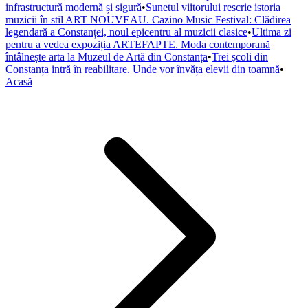
infrastructură modernă și sigură
•
Sunetul viitorului rescrie istoria
muzicii în stil ART NOUVEAU. Cazino Music Festival: Clădirea
legendară a Constanței, noul epicentru al muzicii clasice
•
Ultima zi
pentru a vedea expoziția ARTEFAPTE. Moda contemporană
întâlnește arta la Muzeul de Artă din Constanța
•
Trei școli din
Constanța intră în reabilitare. Unde vor învăța elevii din toamnă
•
Acasă