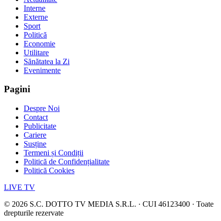
Interne
Externe
Sport
Politică
Economie
Utilitare
Sănătatea la Zi
Evenimente
Pagini
Despre Noi
Contact
Publicitate
Cariere
Susține
Termeni și Condiții
Politică de Confidențialitate
Politică Cookies
LIVE TV
©
2026
S.C. DOTTO TV MEDIA S.R.L. · CUI 46123400 · Toate
drepturile rezervate