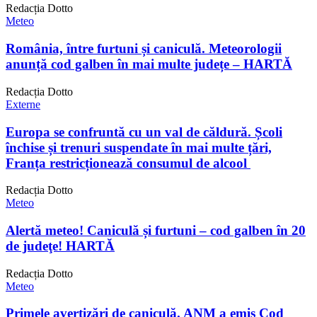
Redacția Dotto
Meteo
România, între furtuni și caniculă. Meteorologii
anunță cod galben în mai multe județe – HARTĂ
Redacția Dotto
Externe
Europa se confruntă cu un val de căldură. Școli
închise și trenuri suspendate în mai multe țări,
Franța restricționează consumul de alcool
Redacția Dotto
Meteo
Alertă meteo! Caniculă și furtuni – cod galben în 20
de judeţe! HARTĂ
Redacția Dotto
Meteo
Primele avertizări de caniculă. ANM a emis Cod