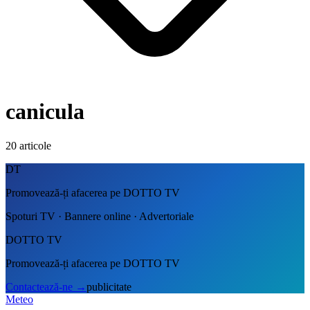
canicula
20
articole
DT
Promovează-ți afacerea pe DOTTO TV
Spoturi TV · Bannere online · Advertoriale
DOTTO TV
Promovează-ți afacerea pe DOTTO TV
Contactează-ne
→
publicitate
Meteo