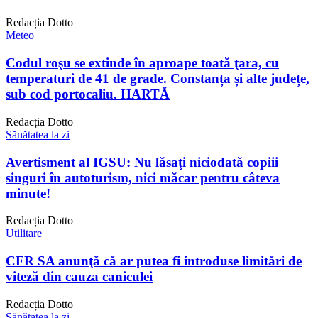
Redacția Dotto
Meteo
Codul roşu se extinde în aproape toată ţara, cu
temperaturi de 41 de grade. Constanța și alte județe,
sub cod portocaliu. HARTĂ
Redacția Dotto
Sănătatea la zi
Avertisment al IGSU: Nu lăsaţi niciodată copiii
singuri în autoturism, nici măcar pentru câteva
minute!
Redacția Dotto
Utilitare
CFR SA anunţă că ar putea fi introduse limitări de
viteză din cauza caniculei
Redacția Dotto
Sănătatea la zi