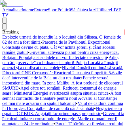
Actualitate
Interne
Externe
Sport
Politică
Sănătatea la zi
Utilitare
LIVE
TV
Breaking
Explozie urmată de incendiu la o locuință din Siliștea. O femeie de
62 de ani a fost rănită
•
Parcarea de la Pavilionul Expozițional
Constanța devine cu plată. Cât vor achita șoferii și când accesul
rămâne gratuit
•
Guvernul activează planul pentru criza energetică.
Bolojan: Populația și spitalele nu vor fi afectate de restricții
•
Adio,
parcări „rezervate” cu bidoane și lanțuri! Poliția Locală a împărțit
amenzi și a confiscat obstacolele
•
Nivelul Dunării continuă să scadă.
Directorul CNE Cernavodă: Reactorul 2 ar putea fi oprit în 5-6 zile
dacă intervențiile de la Bala nu dau rezultate
•
Femeie scoasă
inconștientă din mare, în zona Malibu. A fost preluată de elicopterul
SMURD
•
Apel către toți românii: Reduceți consumul de energie
seara! Ministerul Energiei avertizează asupra situației critice
•
A fost
semnat contractul de finanțare pentru noul Acvariu al Constanței –
cel mai mare acvariu din spațiul balcanic!
•
Valul de căldură continuă
în Dobrogea. Cod galben de caniculă până sâmbătă
•
Negocierile au
eșuat la CT BUS. Angajații fac primul pas spre proteste
•
Guvernul ia
în calcul limitarea consumului de energie. Marile companii vor fi
anunțate cu 24 de ore înainte
•
Parcul Tăbăcărie va fi redat circuitului