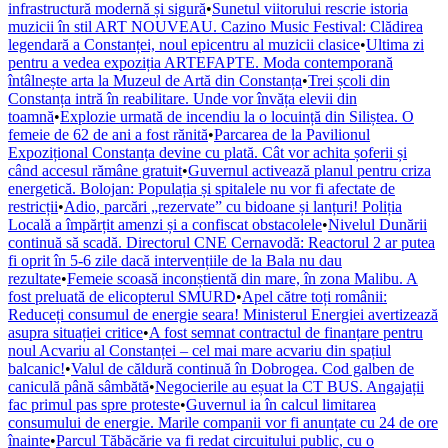
infrastructură modernă și sigură
•
Sunetul viitorului rescrie istoria
muzicii în stil ART NOUVEAU. Cazino Music Festival: Clădirea
legendară a Constanței, noul epicentru al muzicii clasice
•
Ultima zi
pentru a vedea expoziția ARTEFAPTE. Moda contemporană
întâlnește arta la Muzeul de Artă din Constanța
•
Trei școli din
Constanța intră în reabilitare. Unde vor învăța elevii din
toamnă
•
Explozie urmată de incendiu la o locuință din Siliștea. O
femeie de 62 de ani a fost rănită
•
Parcarea de la Pavilionul
Expozițional Constanța devine cu plată. Cât vor achita șoferii și
când accesul rămâne gratuit
•
Guvernul activează planul pentru criza
energetică. Bolojan: Populația și spitalele nu vor fi afectate de
restricții
•
Adio, parcări „rezervate” cu bidoane și lanțuri! Poliția
Locală a împărțit amenzi și a confiscat obstacolele
•
Nivelul Dunării
continuă să scadă. Directorul CNE Cernavodă: Reactorul 2 ar putea
fi oprit în 5-6 zile dacă intervențiile de la Bala nu dau
rezultate
•
Femeie scoasă inconștientă din mare, în zona Malibu. A
fost preluată de elicopterul SMURD
•
Apel către toți românii:
Reduceți consumul de energie seara! Ministerul Energiei avertizează
asupra situației critice
•
A fost semnat contractul de finanțare pentru
noul Acvariu al Constanței – cel mai mare acvariu din spațiul
balcanic!
•
Valul de căldură continuă în Dobrogea. Cod galben de
caniculă până sâmbătă
•
Negocierile au eșuat la CT BUS. Angajații
fac primul pas spre proteste
•
Guvernul ia în calcul limitarea
consumului de energie. Marile companii vor fi anunțate cu 24 de ore
înainte
•
Parcul Tăbăcărie va fi redat circuitului public, cu o