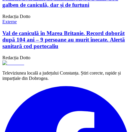
galben de caniculă, dar și de furtuni
Redacția Dotto
Externe
Val de caniculă în Marea Britanie. Record doborât
după 104 ani – 9 persoane au murit înecate. Alertă
sanitară cod portocaliu
Redacția Dotto
Televiziunea locală a județului Constanța. Știri corecte, rapide și
imparțiale din Dobrogea.