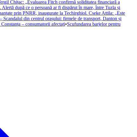
 Vergil Chițac: „Evaluarea Fitch confirmă soliditatea financiară a
ertă după ce o persoană ar fi dispărut în mare, între Tuzla și
inanțate prin PNRR, inaugurate la Techirghiol. Cseke Attila: „Este
– Scandalul din centrul orașului: firmele de transport, Danton și
n Constanța – consumatorii afectați
•
Scufundarea barjelor pentru