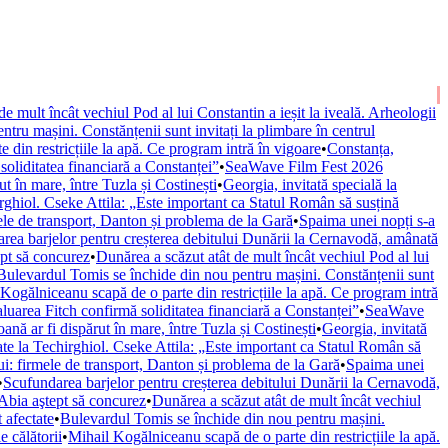
e mult încât vechiul Pod al lui Constantin a ieșit la iveală. Arheologii
tru mașini. Constănțenii sunt invitați la plimbare în centrul
din restricțiile la apă. Ce program intră în vigoare
•
Constanța,
 soliditatea financiară a Constanței”
•
SeaWave Film Fest 2026
 în mare, între Tuzla și Costinești
•
Georgia, invitată specială la
rghiol. Cseke Attila: „Este important ca Statul Român să susțină
mele de transport, Danton și problema de la Gară
•
Spaima unei nopți s-a
rea barjelor pentru creșterea debitului Dunării la Cernavodă, amânată
ept să concurez
•
Dunărea a scăzut atât de mult încât vechiul Pod al lui
Bulevardul Tomis se închide din nou pentru mașini. Constănțenii sunt
Kogălniceanu scapă de o parte din restricțiile la apă. Ce program intră
valuarea Fitch confirmă soliditatea financiară a Constanței”
•
SeaWave
ă ar fi dispărut în mare, între Tuzla și Costinești
•
Georgia, invitată
te la Techirghiol. Cseke Attila: „Este important ca Statul Român să
ui: firmele de transport, Danton și problema de la Gară
•
Spaima unei
•
Scufundarea barjelor pentru creșterea debitului Dunării la Cernavodă,
 Abia aştept să concurez
•
Dunărea a scăzut atât de mult încât vechiul
 afectate
•
Bulevardul Tomis se închide din nou pentru mașini.
 călătorii
•
Mihail Kogălniceanu scapă de o parte din restricțiile la apă.