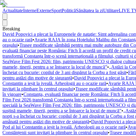
Actualitate
Interne
Externe
Sport
Politică
Sănătatea la zi
Utilitare
LIVE T
Breaking
David Popovici a plecat la Europenele de nataţie: Simt adrenalina com
au o ocazie rară
•
Avarie RAJA în zona Hotelului Malibu din Constanța.
orașului
•
Trasee modificate sâmbătă pentru mai multe autobuze din Const
evaluată financiar peste România: Fitch îi acordă un profil de credit cu 
transformă Constanța într-o scenă internațională a filmului, culturii și d
SeaWave Film Fest 2026: film, patrimoniu UNESCO și dialog cultura
mamele, tinerii, pentru a se întoarce la locul de muncă”
•
„Astăzi la Con
încheiat cu bucurie: copilul de 3 ani dispărut la Corbu a fost găsit
•
Fără
pentru astăzi din motive de siguranță
•
David Popovici a plecat la Europ
Constantin a ieșit la iveală. Arheologii au o ocazie rară
•
Avarie RAJA în
invitați la plimbare în centrul orașului
•
Trasee modificate sâmbătă pentr
în vigoare
•
Constanța, evaluată financiar peste România: Fitch îi acordă 
Film Fest 2026 transformă Constanța într-o scenă internațională a filmulu
specială la SeaWave Film Fest 2026: film, patrimoniu UNESCO și dial
susțină mamele, tinerii, pentru a se întoarce la locul de muncă”
•
„Astăz
nopți s-a încheiat cu bucurie: copilul de 3 ani dispărut la Corbu a fost 
amânată pentru astăzi din motive de siguranță
•
David Popovici a plecat
Pod al lui Constantin a ieșit la iveală. Arheologii au o ocazie rară
•
Avar
Constănțenii sunt invitați la plimbare în centrul orașului
•
Trasee modifi