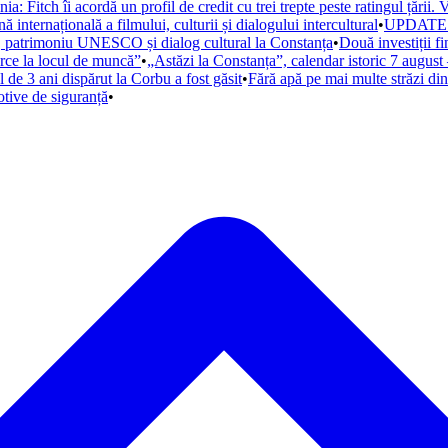
: Fitch îi acordă un profil de credit cu trei trepte peste ratingul țării.
nternațională a filmului, culturii și dialogului intercultural
•
UPDATE. Al
m, patrimoniu UNESCO și dialog cultural la Constanța
•
Două investiții f
arce la locul de muncă”
•
„Astăzi la Constanța”, calendar istoric 7 august 
 de 3 ani dispărut la Corbu a fost găsit
•
Fără apă pe mai multe străzi di
otive de siguranță
•