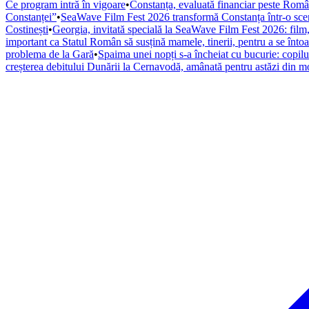
Ce program intră în vigoare
•
Constanța, evaluată financiar peste România
Constanței”
•
SeaWave Film Fest 2026 transformă Constanța într-o scenă i
Costinești
•
Georgia, invitată specială la SeaWave Film Fest 2026: fil
important ca Statul Român să susțină mamele, tinerii, pentru a se înto
problema de la Gară
•
Spaima unei nopți s-a încheiat cu bucurie: copilul
creșterea debitului Dunării la Cernavodă, amânată pentru astăzi din m