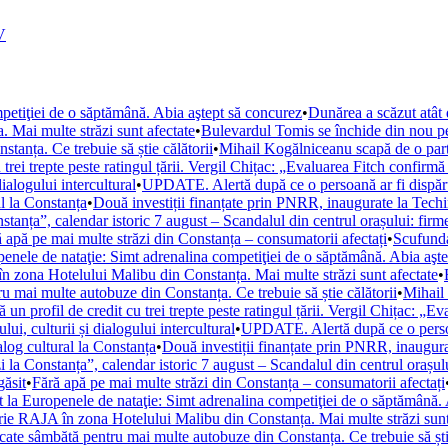
V
petiţiei de o săptămână. Abia aştept să concurez
•
Dunărea a scăzut atât d
 Mai multe străzi sunt afectate
•
Bulevardul Tomis se închide din nou pen
anța. Ce trebuie să știe călătorii
•
Mihail Kogălniceanu scapă de o parte 
trei trepte peste ratingul țării. Vergil Chițac: „Evaluarea Fitch confirmă
ialogului intercultural
•
UPDATE. Alertă după ce o persoană ar fi dispărut
l la Constanța
•
Două investiții finanțate prin PNRR, inaugurate la Techi
stanța”, calendar istoric 7 august – Scandalul din centrul orașului: fir
 apă pe mai multe străzi din Constanța – consumatorii afectați
•
Scufunda
enele de nataţie: Simt adrenalina competiţiei de o săptămână. Abia aşt
 zona Hotelului Malibu din Constanța. Mai multe străzi sunt afectate
•
u mai multe autobuze din Constanța. Ce trebuie să știe călătorii
•
Mihail 
un profil de credit cu trei trepte peste ratingul țării. Vergil Chițac: „E
i, culturii și dialogului intercultural
•
UPDATE. Alertă după ce o persoan
og cultural la Constanța
•
Două investiții finanțate prin PNRR, inaugura
i la Constanța”, calendar istoric 7 august – Scandalul din centrul orașul
găsit
•
Fără apă pe mai multe străzi din Constanța – consumatorii afectați
 la Europenele de nataţie: Simt adrenalina competiţiei de o săptămână.
ie RAJA în zona Hotelului Malibu din Constanța. Mai multe străzi sunt
cate sâmbătă pentru mai multe autobuze din Constanța. Ce trebuie să știe