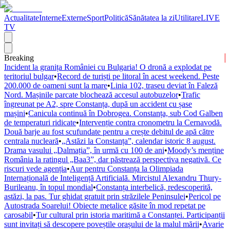
Actualitate
Interne
Externe
Sport
Politică
Sănătatea la zi
Utilitare
LIVE
TV
Breaking
Incident la granița României cu Bulgaria! O dronă a explodat pe
teritoriul bulgar
•
Record de turiști pe litoral în acest weekend. Peste
200.000 de oameni sunt la mare
•
Linia 102, traseu deviat în Faleză
Nord. Mașinile parcate blochează accesul autobuzelor
•
Trafic
îngreunat pe A2, spre Constanța, după un accident cu șase
mașini
•
Canicula continuă în Dobrogea. Constanța, sub Cod Galben
de temperaturi ridicate
•
Intervenție contra cronometru la Cernavodă.
Două barje au fost scufundate pentru a crește debitul de apă către
centrala nucleară
•
„Astăzi la Constanța”, calendar istoric 8 august.
Drama vasului „Dalmația”, în urmă cu 100 de ani
•
Moody’s menține
România la ratingul „Baa3”, dar păstrează perspectiva negativă. Ce
riscuri vede agenția
•
Aur pentru Constanța la Olimpiada
Internațională de Inteligență Artificială. Mircistul Alexandru Thury-
Burileanu, în topul mondial
•
Constanța interbelică, redescoperită,
astăzi, la pas. Tur ghidat gratuit prin străzilele Peninsulei
•
Pericol pe
Autostrada Soarelui! Obiecte metalice găsite în mod repetat pe
carosabil
•
Tur cultural prin istoria maritimă a Constanței. Participanții
sunt invitați să descopere poveștile orașului de la malul mării
•
Avarie