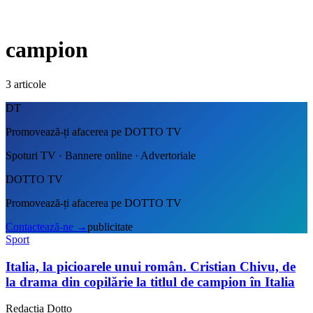
campion
3
articole
DT
Promovează-ți afacerea pe DOTTO TV
Spoturi TV · Bannere online · Advertoriale
DOTTO TV
Promovează-ți afacerea pe DOTTO TV
Contactează-ne
→
publicitate
Sport
Italia, la picioarele unui român. Cristian Chivu, de
la drama din copilărie la titlul de campion în Italia
Redacția Dotto