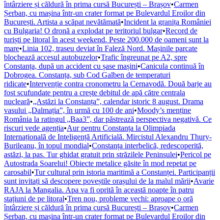
întârziere și căldură în prima cursă București – Brașov
•
Carmen
Șerban, cu mașina într-un crater format pe Bulevardul Eroilor din
București. Artista a scăpat nevătămată
•
Incident la granița României
cu Bulgaria! O dronă a explodat pe teritoriul bulgar
•
Record de
turiști pe litoral în acest weekend. Peste 200.000 de oameni sunt la
mare
•
Linia 102, traseu deviat în Faleză Nord. Mașinile parcate
blochează accesul autobuzelor
•
Trafic îngreunat pe A2, spre
Constanța, după un accident cu șase mașini
•
Canicula continuă în
Dobrogea. Constanța, sub Cod Galben de temperaturi
ridicate
•
Intervenție contra cronometru la Cernavodă. Două barje au
fost scufundate pentru a crește debitul de apă către centrala
nucleară
•
„Astăzi la Constanța”, calendar istoric 8 august. Drama
vasului „Dalmația”, în urmă cu 100 de ani
•
Moody’s menține
România la ratingul „Baa3”, dar păstrează perspectiva negativă. Ce
riscuri vede agenția
•
Aur pentru Constanța la Olimpiada
Internațională de Inteligență Artificială. Mircistul Alexandru Thury-
Burileanu, în topul mondial
•
Constanța interbelică, redescoperită,
astăzi, la pas. Tur ghidat gratuit prin străzilele Peninsulei
•
Pericol pe
Autostrada Soarelui! Obiecte metalice găsite în mod repetat pe
carosabil
•
Tur cultural prin istoria maritimă a Constanței. Participanții
sunt invitați să descopere poveștile orașului de la malul mării
•
Avarie
RAJA la Mangalia. Apa va fi oprită în această noapte în patru
stațiuni de pe litoral
•
Tren nou, probleme vechi: aproape o oră
întârziere și căldură în prima cursă București – Brașov
•
Carmen
Șerban, cu mașina într-un crater format pe Bulevardul Eroilor din