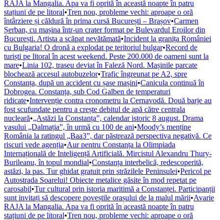
RAJA la Mangalia. Apa va fi oprită în această noapte în patru
stațiuni de pe litoral
•
Tren nou, probleme vechi: aproape o oră
întârziere și căldură în prima cursă București – Brașov
•
Carmen
Șerban, cu mașina într-un crater format pe Bulevardul Eroilor din
București. Artista a scăpat nevătămată
•
Incident la granița României
cu Bulgaria! O dronă a explodat pe teritoriul bulgar
•
Record de
turiști pe litoral în acest weekend. Peste 200.000 de oameni sunt la
mare
•
Linia 102, traseu deviat în Faleză Nord. Mașinile parcate
blochează accesul autobuzelor
•
Trafic îngreunat pe A2, spre
Constanța, după un accident cu șase mașini
•
Canicula continuă în
Dobrogea. Constanța, sub Cod Galben de temperaturi
ridicate
•
Intervenție contra cronometru la Cernavodă. Două barje au
fost scufundate pentru a crește debitul de apă către centrala
nucleară
•
„Astăzi la Constanța”, calendar istoric 8 august. Drama
vasului „Dalmația”, în urmă cu 100 de ani
•
Moody’s menține
România la ratingul „Baa3”, dar păstrează perspectiva negativă. Ce
riscuri vede agenția
•
Aur pentru Constanța la Olimpiada
Internațională de Inteligență Artificială. Mircistul Alexandru Thury-
Burileanu, în topul mondial
•
Constanța interbelică, redescoperită,
astăzi, la pas. Tur ghidat gratuit prin străzilele Peninsulei
•
Pericol pe
Autostrada Soarelui! Obiecte metalice găsite în mod repetat pe
carosabil
•
Tur cultural prin istoria maritimă a Constanței. Participanții
sunt invitați să descopere poveștile orașului de la malul mării
•
Avarie
RAJA la Mangalia. Apa va fi oprită în această noapte în patru
stațiuni de pe litoral
•
Tren nou, probleme vechi: aproape o oră