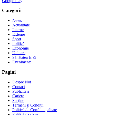
Google Play
Categorii
News
Actualitate
Interne
Externe
Sport
Politică
Economie
Utilitare
Sănătatea la Zi
Evenimente
Pagini
Despre Noi
Contact
Publicitate
Cariere
Susține
Termeni și Condiții
Politică de Confidențialitate
Politică Cookies