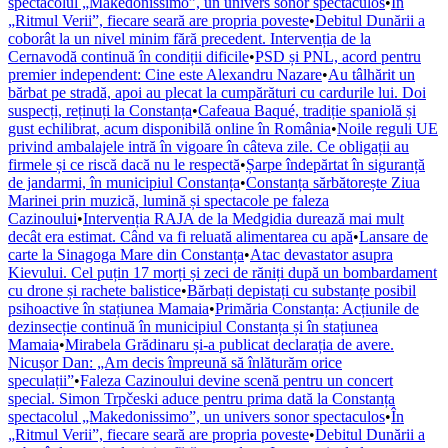
spectacolul „Makedonissimo”, un univers sonor spectaculos
•
În
„Ritmul Verii”, fiecare seară are propria poveste
•
Debitul Dunării a
coborât la un nivel minim fără precedent. Intervenția de la
Cernavodă continuă în condiții dificile
•
PSD și PNL, acord pentru
premier independent: Cine este Alexandru Nazare
•
Au tâlhărit un
bărbat pe stradă, apoi au plecat la cumpărături cu cardurile lui. Doi
suspecți, reținuți la Constanța
•
Cafeaua Baqué, tradiție spaniolă și
gust echilibrat, acum disponibilă online în România
•
Noile reguli UE
privind ambalajele intră în vigoare în câteva zile. Ce obligații au
firmele și ce riscă dacă nu le respectă
•
Șarpe îndepărtat în siguranță
de jandarmi, în municipiul Constanța
•
Constanța sărbătorește Ziua
Marinei prin muzică, lumină și spectacole pe faleza
Cazinoului
•
Intervenția RAJA de la Medgidia durează mai mult
decât era estimat. Când va fi reluată alimentarea cu apă
•
Lansare de
carte la Sinagoga Mare din Constanța
•
Atac devastator asupra
Kievului. Cel puțin 17 morți și zeci de răniți după un bombardament
cu drone și rachete balistice
•
Bărbați depistați cu substanțe posibil
psihoactive în stațiunea Mamaia
•
Primăria Constanța: Acțiunile de
dezinsecție continuă în municipiul Constanța și în stațiunea
Mamaia
•
Mirabela Grădinaru și-a publicat declarația de avere.
Nicușor Dan: „Am decis împreună să înlăturăm orice
speculații”
•
Faleza Cazinoului devine scenă pentru un concert
special. Simon Trpčeski aduce pentru prima dată la Constanța
spectacolul „Makedonissimo”, un univers sonor spectaculos
•
În
„Ritmul Verii”, fiecare seară are propria poveste
•
Debitul Dunării a