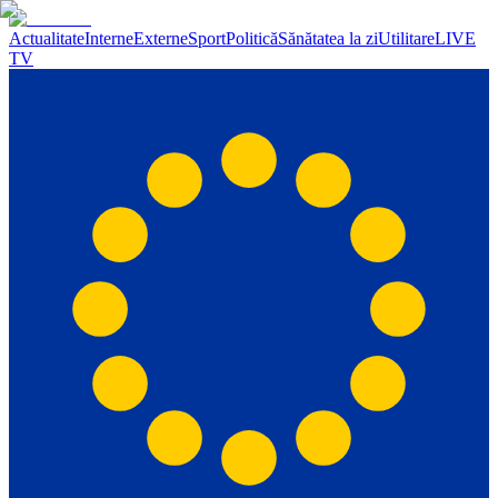
Actualitate
Interne
Externe
Sport
Politică
Sănătatea la zi
Utilitare
LIVE
TV