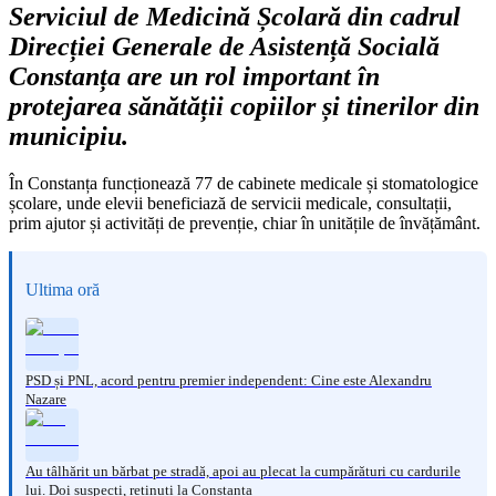
Serviciul de Medicină Școlară din cadrul
Direcției Generale de Asistență Socială
Constanța are un rol important în
protejarea sănătății copiilor și tinerilor din
municipiu.
În Constanța funcționează 77 de cabinete medicale și stomatologice
școlare, unde elevii beneficiază de servicii medicale, consultații,
prim ajutor și activități de prevenție, chiar în unitățile de învățământ.
Ultima oră
PSD și PNL, acord pentru premier independent: Cine este Alexandru
Nazare
Au tâlhărit un bărbat pe stradă, apoi au plecat la cumpărături cu cardurile
lui. Doi suspecți, reținuți la Constanța