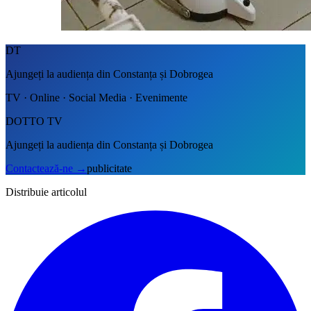
DT
Ajungeți la audiența din Constanța și Dobrogea
TV · Online · Social Media · Evenimente
DOTTO TV
Ajungeți la audiența din Constanța și Dobrogea
Contactează-ne
→
publicitate
Distribuie articolul