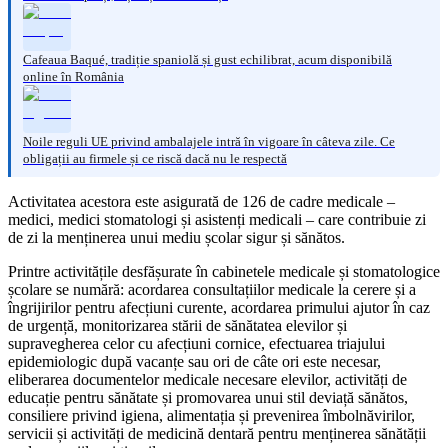
Cafeaua Baqué, tradiție spaniolă și gust echilibrat, acum disponibilă
online în România
Noile reguli UE privind ambalajele intră în vigoare în câteva zile. Ce
obligații au firmele și ce riscă dacă nu le respectă
Activitatea acestora este asigurată de 126 de cadre medicale –
medici, medici stomatologi și asistenți medicali – care contribuie zi
de zi la menținerea unui mediu școlar sigur și sănătos.
Printre activitățile desfășurate în cabinetele medicale și stomatologice
școlare se numără: acordarea consultațiilor medicale la cerere și a
îngrijirilor pentru afecțiuni curente, acordarea primului ajutor în caz
de urgență, monitorizarea stării de sănătatea elevilor și
supravegherea celor cu afecțiuni cornice, efectuarea triajului
epidemiologic după vacanțe sau ori de câte ori este necesar,
eliberarea documentelor medicale necesare elevilor, activități de
educație pentru sănătate și promovarea unui stil deviață sănătos,
consiliere privind igiena, alimentația și prevenirea îmbolnăvirilor,
servicii și activități de medicină dentară pentru menținerea sănătății