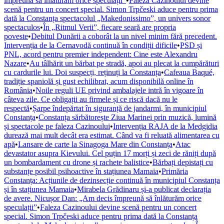
împreună să înlăturăm orice speculații”
•
Faleza Cazinoului devine
scenă pentru un concert special. Simon Trpčeski aduce pentru prima
dată la Constanța spectacolul „Makedonissimo”, un univers sonor
spectaculos
•
În „Ritmul Verii”, fiecare seară are propria
poveste
•
Debitul Dunării a coborât la un nivel minim fără precedent.
Intervenția de la Cernavodă continuă în condiții dificile
•
PSD și
PNL, acord pentru premier independent: Cine este Alexandru
Nazare
•
Au tâlhărit un bărbat pe stradă, apoi au plecat la cumpărături
cu cardurile lui. Doi suspecți, reținuți la Constanța
•
Cafeaua Baqué,
tradiție spaniolă și gust echilibrat, acum disponibilă online în
România
•
Noile reguli UE privind ambalajele intră în vigoare în
câteva zile. Ce obligații au firmele și ce riscă dacă nu le
respectă
•
Șarpe îndepărtat în siguranță de jandarmi, în municipiul
Constanța
•
Constanța sărbătorește Ziua Marinei prin muzică, lumină
și spectacole pe faleza Cazinoului
•
Intervenția RAJA de la Medgidia
durează mai mult decât era estimat. Când va fi reluată alimentarea cu
apă
•
Lansare de carte la Sinagoga Mare din Constanța
•
Atac
devastator asupra Kievului. Cel puțin 17 morți și zeci de răniți după
un bombardament cu drone și rachete balistice
•
Bărbați depistați cu
substanțe posibil psihoactive în stațiunea Mamaia
•
Primăria
Constanța: Acțiunile de dezinsecție continuă în municipiul Constanța
și în stațiunea Mamaia
•
Mirabela Grădinaru și-a publicat declarația
de avere. Nicușor Dan: „Am decis împreună să înlăturăm orice
speculații”
•
Faleza Cazinoului devine scenă pentru un concert
special. Simon Trpčeski aduce pentru prima dată la Constanța