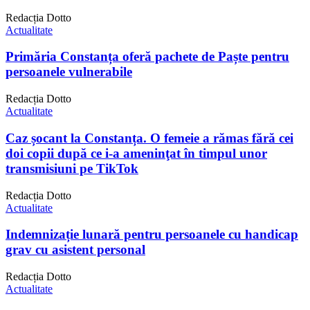
Redacția Dotto
Actualitate
Primăria Constanța oferă pachete de Paște pentru
persoanele vulnerabile
Redacția Dotto
Actualitate
Caz șocant la Constanța. O femeie a rămas fără cei
doi copii după ce i-a ameninţat în timpul unor
transmisiuni pe TikTok
Redacția Dotto
Actualitate
Indemnizație lunară pentru persoanele cu handicap
grav cu asistent personal
Redacția Dotto
Actualitate