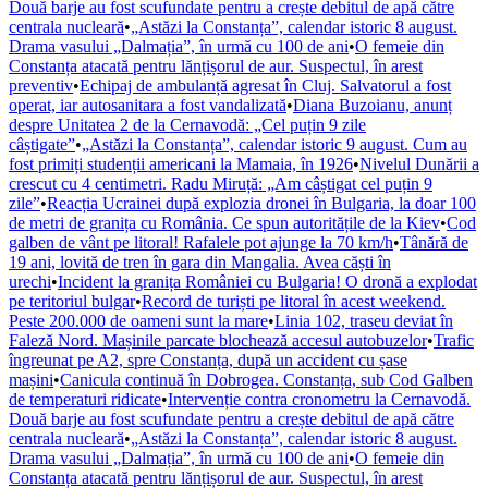
Două barje au fost scufundate pentru a crește debitul de apă către
centrala nucleară
•
„Astăzi la Constanța”, calendar istoric 8 august.
Drama vasului „Dalmația”, în urmă cu 100 de ani
•
O femeie din
Constanța atacată pentru lănțișorul de aur. Suspectul, în arest
preventiv
•
Echipaj de ambulanță agresat în Cluj. Salvatorul a fost
operat, iar autosanitara a fost vandalizată
•
Diana Buzoianu, anunț
despre Unitatea 2 de la Cernavodă: „Cel puțin 9 zile
câștigate”
•
„Astăzi la Constanța”, calendar istoric 9 august. Cum au
fost primiți studenții americani la Mamaia, în 1926
•
Nivelul Dunării a
crescut cu 4 centimetri. Radu Miruță: „Am câștigat cel puțin 9
zile”
•
Reacția Ucrainei după explozia dronei în Bulgaria, la doar 100
de metri de granița cu România. Ce spun autoritățile de la Kiev
•
Cod
galben de vânt pe litoral! Rafalele pot ajunge la 70 km/h
•
Tânără de
19 ani, lovită de tren în gara din Mangalia. Avea căști în
urechi
•
Incident la granița României cu Bulgaria! O dronă a explodat
pe teritoriul bulgar
•
Record de turiști pe litoral în acest weekend.
Peste 200.000 de oameni sunt la mare
•
Linia 102, traseu deviat în
Faleză Nord. Mașinile parcate blochează accesul autobuzelor
•
Trafic
îngreunat pe A2, spre Constanța, după un accident cu șase
mașini
•
Canicula continuă în Dobrogea. Constanța, sub Cod Galben
de temperaturi ridicate
•
Intervenție contra cronometru la Cernavodă.
Două barje au fost scufundate pentru a crește debitul de apă către
centrala nucleară
•
„Astăzi la Constanța”, calendar istoric 8 august.
Drama vasului „Dalmația”, în urmă cu 100 de ani
•
O femeie din
Constanța atacată pentru lănțișorul de aur. Suspectul, în arest