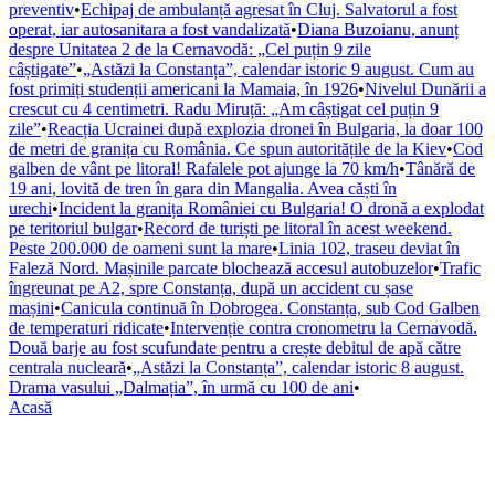
preventiv
•
Echipaj de ambulanță agresat în Cluj. Salvatorul a fost
operat, iar autosanitara a fost vandalizată
•
Diana Buzoianu, anunț
despre Unitatea 2 de la Cernavodă: „Cel puțin 9 zile
câștigate”
•
„Astăzi la Constanța”, calendar istoric 9 august. Cum au
fost primiți studenții americani la Mamaia, în 1926
•
Nivelul Dunării a
crescut cu 4 centimetri. Radu Miruță: „Am câștigat cel puțin 9
zile”
•
Reacția Ucrainei după explozia dronei în Bulgaria, la doar 100
de metri de granița cu România. Ce spun autoritățile de la Kiev
•
Cod
galben de vânt pe litoral! Rafalele pot ajunge la 70 km/h
•
Tânără de
19 ani, lovită de tren în gara din Mangalia. Avea căști în
urechi
•
Incident la granița României cu Bulgaria! O dronă a explodat
pe teritoriul bulgar
•
Record de turiști pe litoral în acest weekend.
Peste 200.000 de oameni sunt la mare
•
Linia 102, traseu deviat în
Faleză Nord. Mașinile parcate blochează accesul autobuzelor
•
Trafic
îngreunat pe A2, spre Constanța, după un accident cu șase
mașini
•
Canicula continuă în Dobrogea. Constanța, sub Cod Galben
de temperaturi ridicate
•
Intervenție contra cronometru la Cernavodă.
Două barje au fost scufundate pentru a crește debitul de apă către
centrala nucleară
•
„Astăzi la Constanța”, calendar istoric 8 august.
Drama vasului „Dalmația”, în urmă cu 100 de ani
•
Acasă