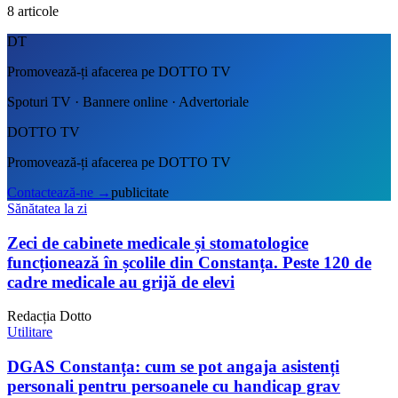
8
articole
DT
Promovează-ți afacerea pe DOTTO TV
Spoturi TV · Bannere online · Advertoriale
DOTTO TV
Promovează-ți afacerea pe DOTTO TV
Contactează-ne
→
publicitate
Sănătatea la zi
Zeci de cabinete medicale și stomatologice
funcționează în școlile din Constanța. Peste 120 de
cadre medicale au grijă de elevi
Redacția Dotto
Utilitare
DGAS Constanța: cum se pot angaja asistenți
personali pentru persoanele cu handicap grav