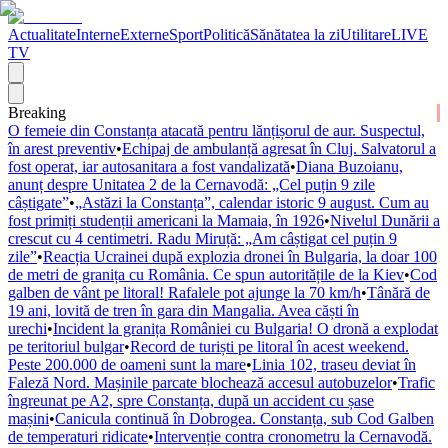
Actualitate
Interne
Externe
Sport
Politică
Sănătatea la zi
Utilitare
LIVE
TV
Breaking
O femeie din Constanța atacată pentru lănțișorul de aur. Suspectul,
în arest preventiv
•
Echipaj de ambulanță agresat în Cluj. Salvatorul a
fost operat, iar autosanitara a fost vandalizată
•
Diana Buzoianu,
anunț despre Unitatea 2 de la Cernavodă: „Cel puțin 9 zile
câștigate”
•
„Astăzi la Constanța”, calendar istoric 9 august. Cum au
fost primiți studenții americani la Mamaia, în 1926
•
Nivelul Dunării a
crescut cu 4 centimetri. Radu Miruță: „Am câștigat cel puțin 9
zile”
•
Reacția Ucrainei după explozia dronei în Bulgaria, la doar 100
de metri de granița cu România. Ce spun autoritățile de la Kiev
•
Cod
galben de vânt pe litoral! Rafalele pot ajunge la 70 km/h
•
Tânără de
19 ani, lovită de tren în gara din Mangalia. Avea căști în
urechi
•
Incident la granița României cu Bulgaria! O dronă a explodat
pe teritoriul bulgar
•
Record de turiști pe litoral în acest weekend.
Peste 200.000 de oameni sunt la mare
•
Linia 102, traseu deviat în
Faleză Nord. Mașinile parcate blochează accesul autobuzelor
•
Trafic
îngreunat pe A2, spre Constanța, după un accident cu șase
mașini
•
Canicula continuă în Dobrogea. Constanța, sub Cod Galben
de temperaturi ridicate
•
Intervenție contra cronometru la Cernavodă.