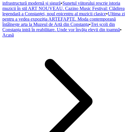
infrastructură modernă și sigură
•
Sunetul viitorului rescrie istoria
muzicii în stil ART NOUVEAU. Cazino Music Festival: Clădirea
legendară a Constanței, noul epicentru al muzicii clasice
•
Ultima zi
pentru a vedea expoziția ARTEFAPTE. Moda contemporană
întâlnește arta la Muzeul de Artă din Constanța
•
Trei școli din
Constanța intră în reabilitare. Unde vor învăța elevii din toamnă
•
Acasă