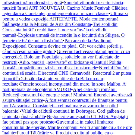
infrastructură modernă și sigură
•
Sunetul viitorului rescrie istoria
muzicii în stil ART NOUVEAU. Cazino Music Festival: Clădirea
legendară a Constanței, noul epicentru al muzicii clasice
•
Ultima zi
pentru a vedea expoziția ARTEFAPTE. Moda contemporană
întâlnește arta la Muzeul de Artă din Constanța
•
Trei școli din
Constanța intră în reabilitare. Unde vor învăța elevii din
toamnă
•
Explozie urmată de incendiu la o locuință din Siliștea. O
femeie de 62 de ani a fost rănită
•
Parcarea de la Pavilionul
Expozițional Constanța devine cu plată. Cât vor achita șoferii și
când accesul rămâne gratuit
•
Guvernul activează planul pentru criza
energetică. Bolojan: Populația și spitalele nu vor fi afectate de
restricții
•
Adio, parcări „rezervate” cu bidoane și lanțuri! Poliția
Locală a împărțit amenzi și a confiscat obstacolele
•
Nivelul Dunării
continuă să scadă. Directorul CNE Cernavodă: Reactorul 2 ar putea
fi oprit în 5-6 zile dacă intervențiile de la Bala nu dau
rezultate
•
Femeie scoasă inconștientă din mare, în zona Malibu. A
fost preluată de elicopterul SMURD
•
Apel către toți românii:
Reduceți consumul de energie seara! Ministerul Energiei avertizează
asupra situației critice
•
A fost semnat contractul de finanțare pentru
noul Acvariu al Constanței – cel mai mare acvariu din spațiul
balcanic!
•
Valul de căldură continuă în Dobrogea. Cod galben de
caniculă până sâmbătă
•
Negocierile au eșuat la CT BUS. Angajații
fac primul pas spre proteste
•
Guvernul ia în calcul limitarea
consumului de energie. Marile companii vor fi anunțate cu 24 de ore
înainte
•
Parcul Tăbăcărie va fi redat circuitului public, cu o