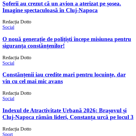
Șoferii au crezut că un avion a aterizat pe șosea.
Imagine spectaculoasă în Cluj-Napoca
Redacția Dotto
Social
O nouă generație de polițiști începe misiunea pentru
siguranța constănțenilor!
Redacția Dotto
Social
Constănțenii iau credite mari pentru locuințe, dar
vin cu cel mai mic avans
Redacția Dotto
Social
Indexul de Atractivitate Urbană 2026: Brașovul și
Cluj-Napoca rămân lideri, Constanța urcă pe locul 3
Redacția Dotto
Sport