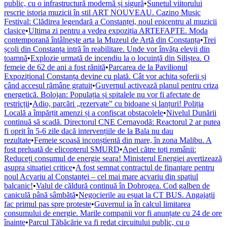
public, cu o infrastructură modernă și sigură
•
Sunetul viitorului
rescrie istoria muzicii în stil ART NOUVEAU. Cazino Music
Festival: Clădirea legendară a Constanței, noul epicentru al muzicii
clasice
•
Ultima zi pentru a vedea expoziția ARTEFAPTE. Moda
contemporană întâlnește arta la Muzeul de Artă din Constanța
•
Trei
școli din Constanța intră în reabilitare. Unde vor învăța elevii din
toamnă
•
Explozie urmată de incendiu la o locuință din Siliștea. O
femeie de 62 de ani a fost rănită
•
Parcarea de la Pavilionul
Expozițional Constanța devine cu plată. Cât vor achita șoferii și
când accesul rămâne gratuit
•
Guvernul activează planul pentru criza
energetică. Bolojan: Populația și spitalele nu vor fi afectate de
restricții
•
Adio, parcări „rezervate” cu bidoane și lanțuri! Poliția
Locală a împărțit amenzi și a confiscat obstacolele
•
Nivelul Dunării
continuă să scadă. Directorul CNE Cernavodă: Reactorul 2 ar putea
fi oprit în 5-6 zile dacă intervențiile de la Bala nu dau
rezultate
•
Femeie scoasă inconștientă din mare, în zona Malibu. A
fost preluată de elicopterul SMURD
•
Apel către toți românii:
Reduceți consumul de energie seara! Ministerul Energiei avertizează
asupra situației critice
•
A fost semnat contractul de finanțare pentru
noul Acvariu al Constanței – cel mai mare acvariu din spațiul
balcanic!
•
Valul de căldură continuă în Dobrogea. Cod galben de
caniculă până sâmbătă
•
Negocierile au eșuat la CT BUS. Angajații
fac primul pas spre proteste
•
Guvernul ia în calcul limitarea
consumului de energie. Marile companii vor fi anunțate cu 24 de ore
înainte
•
Parcul Tăbăcărie va fi redat circuitului public, cu o