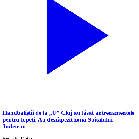
Handbaliștii de la „U” Cluj au lăsat antrenamentele
pentru lopeți. Au deszăpezit zona Spitalului
Județean
Redacția Dotto