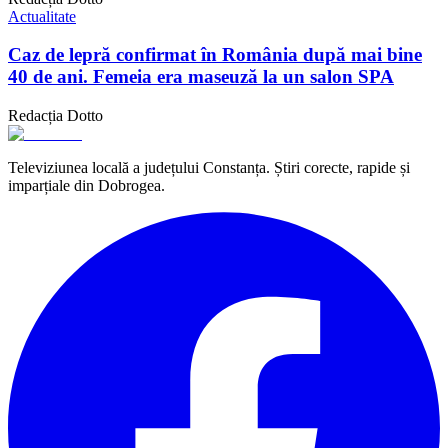
Actualitate
Caz de lepră confirmat în România după mai bine
40 de ani. Femeia era maseuză la un salon SPA
Redacția Dotto
Televiziunea locală a județului Constanța. Știri corecte, rapide și
imparțiale din Dobrogea.