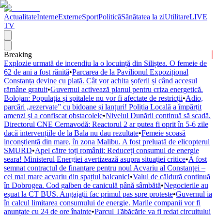
Actualitate
Interne
Externe
Sport
Politică
Sănătatea la zi
Utilitare
LIVE
TV
Breaking
Explozie urmată de incendiu la o locuință din Siliștea. O femeie de
62 de ani a fost rănită
•
Parcarea de la Pavilionul Expozițional
Constanța devine cu plată. Cât vor achita șoferii și când accesul
rămâne gratuit
•
Guvernul activează planul pentru criza energetică.
Bolojan: Populația și spitalele nu vor fi afectate de restricții
•
Adio,
parcări „rezervate” cu bidoane și lanțuri! Poliția Locală a împărțit
amenzi și a confiscat obstacolele
•
Nivelul Dunării continuă să scadă.
Directorul CNE Cernavodă: Reactorul 2 ar putea fi oprit în 5-6 zile
dacă intervențiile de la Bala nu dau rezultate
•
Femeie scoasă
inconștientă din mare, în zona Malibu. A fost preluată de elicopterul
SMURD
•
Apel către toți românii: Reduceți consumul de energie
seara! Ministerul Energiei avertizează asupra situației critice
•
A fost
semnat contractul de finanțare pentru noul Acvariu al Constanței –
cel mai mare acvariu din spațiul balcanic!
•
Valul de căldură continuă
în Dobrogea. Cod galben de caniculă până sâmbătă
•
Negocierile au
eșuat la CT BUS. Angajații fac primul pas spre proteste
•
Guvernul ia
în calcul limitarea consumului de energie. Marile companii vor fi
anunțate cu 24 de ore înainte
•
Parcul Tăbăcărie va fi redat circuitului