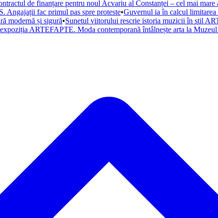
ntractul de finanțare pentru noul Acvariu al Constanței – cel mai mare a
. Angajații fac primul pas spre proteste
•
Guvernul ia în calcul limitare
tură modernă și sigură
•
Sunetul viitorului rescrie istoria muzicii în st
a expoziția ARTEFAPTE. Moda contemporană întâlnește arta la Muzeul 