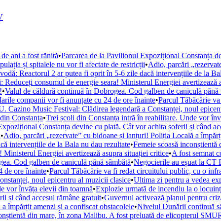
V
de ani a fost rănită
•
Parcarea de la Pavilionul Expozițional Constanța de
ația și spitalele nu vor fi afectate de restricții
•
Adio, parcări „rezervate
ă: Reactorul 2 ar putea fi oprit în 5-6 zile dacă intervențiile de la Ba
i: Reduceți consumul de energie seara! Ministerul Energiei avertizează as
!
•
Valul de căldură continuă în Dobrogea. Cod galben de caniculă până
arile companii vor fi anunțate cu 24 de ore înainte
•
Parcul Tăbăcărie va 
. Cazino Music Festival: Clădirea legendară a Constanței, noul epicent
din Constanța
•
Trei școli din Constanța intră în reabilitare. Unde vor în
Expozițional Constanța devine cu plată. Cât vor achita șoferii și când a
i
•
Adio, parcări „rezervate” cu bidoane și lanțuri! Poliția Locală a împărț
ă intervențiile de la Bala nu dau rezultate
•
Femeie scoasă inconștientă d
Ministerul Energiei avertizează asupra situației critice
•
A fost semnat c
ogea. Cod galben de caniculă până sâmbătă
•
Negocierile au eșuat la CT 
 de ore înainte
•
Parcul Tăbăcărie va fi redat circuitului public, cu o inf
tanței, noul epicentru al muzicii clasice
•
Ultima zi pentru a vedea e
nde vor învăța elevii din toamnă
•
Explozie urmată de incendiu la o locuință
rii și când accesul rămâne gratuit
•
Guvernul activează planul pentru criza
 a împărțit amenzi și a confiscat obstacolele
•
Nivelul Dunării continuă s
nștientă din mare, în zona Malibu. A fost preluată de elicopterul SM