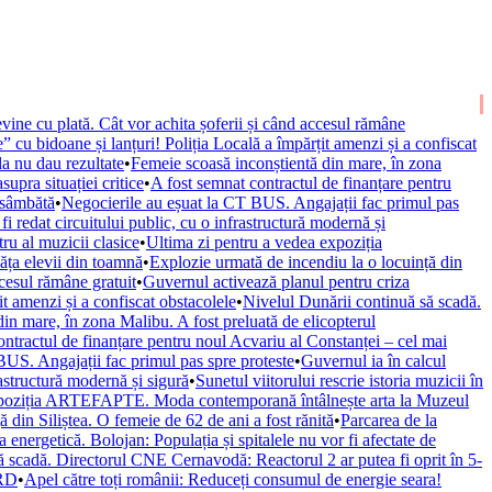
vine cu plată. Cât vor achita șoferii și când accesul rămâne
” cu bidoane și lanțuri! Poliția Locală a împărțit amenzi și a confiscat
la nu dau rezultate
•
Femeie scoasă inconștientă din mare, în zona
upra situației critice
•
A fost semnat contractul de finanțare pentru
 sâmbătă
•
Negocierile au eșuat la CT BUS. Angajații fac primul pas
fi redat circuitului public, cu o infrastructură modernă și
ru al muzicii clasice
•
Ultima zi pentru a vedea expoziția
văța elevii din toamnă
•
Explozie urmată de incendiu la o locuință din
ccesul rămâne gratuit
•
Guvernul activează planul pentru criza
it amenzi și a confiscat obstacolele
•
Nivelul Dunării continuă să scadă.
in mare, în zona Malibu. A fost preluată de elicopterul
ontractul de finanțare pentru noul Acvariu al Constanței – cel mai
BUS. Angajații fac primul pas spre proteste
•
Guvernul ia în calcul
rastructură modernă și sigură
•
Sunetul viitorului rescrie istoria muzicii în
xpoziția ARTEFAPTE. Moda contemporană întâlnește arta la Muzeul
 din Siliștea. O femeie de 62 de ani a fost rănită
•
Parcarea de la
 energetică. Bolojan: Populația și spitalele nu vor fi afectate de
ă scadă. Directorul CNE Cernavodă: Reactorul 2 ar putea fi oprit în 5-
URD
•
Apel către toți românii: Reduceți consumul de energie seara!