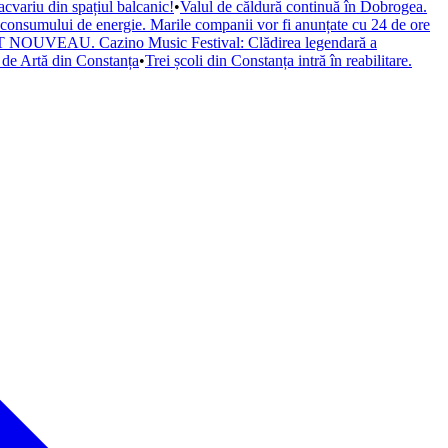
cvariu din spațiul balcanic!
•
Valul de căldură continuă în Dobrogea.
a consumului de energie. Marile companii vor fi anunțate cu 24 de ore
il ART NOUVEAU. Cazino Music Festival: Clădirea legendară a
de Artă din Constanța
•
Trei școli din Constanța intră în reabilitare.