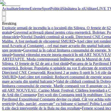
Actualitate
Interne
Externe
Sport
Politică
Sănătatea la zi
Utilitare
LIVE T
Breaking
Explozie urmată de incendiu la o locuință din Siliștea. O femeie de 62 
gratuit
•
Guvernul activează planul pentru criza energetică. Bolojan: Popul
obstacolele
•
Nivelul Dunării continuă să scadă. Directorul CNE Cernavod
Malibu. A fost preluată de elicopterul SMURD
•
Apel către toți români
noul Acvariu al Constanței – cel mai mare acvariu din spațiul balcanic
spre proteste
•
Guvernul ia în calcul limitarea consumului de energie. M
sigură
•
Sunetul viitorului rescrie istoria muzicii în stil ART NOUVEAU
ARTEFAPTE. Moda contemporană întâlnește arta la Muzeul de Artă 
Siliștea. O femeie de 62 de ani a fost rănită
•
Parcarea de la Pavilionul 
energetică. Bolojan: Populația și spitalele nu vor fi afectate de restricți
Directorul CNE Cernavodă: Reactorul 2 ar putea fi oprit în 5-6 zile dac
SMURD
•
Apel către toți românii: Reduceți consumul de energie seara! 
mare acvariu din spațiul balcanic!
•
Valul de căldură continuă în Dobr
limitarea consumului de energie. Marile companii vor fi anunțate cu 24
stil ART NOUVEAU. Cazino Music Festival: Clădirea legendară a Cons
de Artă din Constanța
•
Trei școli din Constanța intră în reabilitare. U
Pavilionul Expozițional Constanța devine cu plată. Cât vor achita șofe
restricții
•
Adio, parcări „rezervate” cu bidoane și lanțuri! Poliția Locală
6 zile dacă intervențiile de la Bala nu dau rezultate
•
Femeie scoasă inco