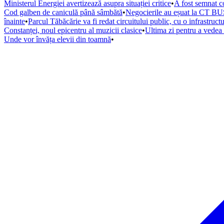
Ministerul Energiei avertizează asupra situației critice
•
A fost semnat co
Cod galben de caniculă până sâmbătă
•
Negocierile au eșuat la CT BUS
înainte
•
Parcul Tăbăcărie va fi redat circuitului public, cu o infrastruc
Constanței, noul epicentru al muzicii clasice
•
Ultima zi pentru a vede
Unde vor învăța elevii din toamnă
•