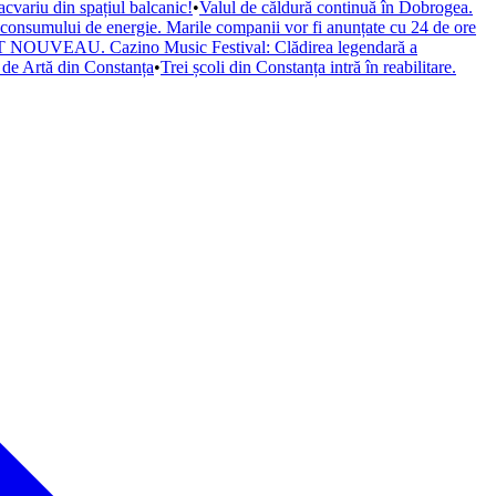
cvariu din spațiul balcanic!
•
Valul de căldură continuă în Dobrogea.
a consumului de energie. Marile companii vor fi anunțate cu 24 de ore
il ART NOUVEAU. Cazino Music Festival: Clădirea legendară a
de Artă din Constanța
•
Trei școli din Constanța intră în reabilitare.