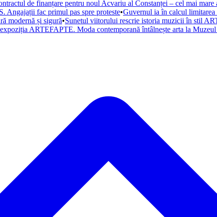
ntractul de finanțare pentru noul Acvariu al Constanței – cel mai mare a
. Angajații fac primul pas spre proteste
•
Guvernul ia în calcul limitare
tură modernă și sigură
•
Sunetul viitorului rescrie istoria muzicii în st
a expoziția ARTEFAPTE. Moda contemporană întâlnește arta la Muzeul 