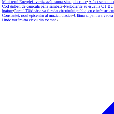
Ministerul Energiei avertizează asupra situației critice
•
A fost semnat co
Cod galben de caniculă până sâmbătă
•
Negocierile au eșuat la CT BUS
înainte
•
Parcul Tăbăcărie va fi redat circuitului public, cu o infrastruc
Constanței, noul epicentru al muzicii clasice
•
Ultima zi pentru a vede
Unde vor învăța elevii din toamnă
•