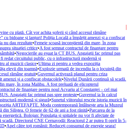
vine cu plată. Cât vor achita șoferii și când accesul rămâne
” cu bidoane și lanțuri! Poliția Locală a împărțit amenzi și a confiscat
la nu dau rezultate
•
Femeie scoasă inconștientă din mare, în zona
upra situației critice
•
A fost semnat contractul de finanțare pentru
 sâmbătă
•
Negocierile au eșuat la CT BUS. Angajații fac primul pas
fi redat circuitului public, cu o infrastructură modernă și
ru al muzicii clasice
•
Ultima zi pentru a vedea expoziția
văța elevii din toamnă
•
Explozie urmată de incendiu la o locuință din
ccesul rămâne gratuit
•
Guvernul activează planul pentru criza
it amenzi și a confiscat obstacolele
•
Nivelul Dunării continuă să scadă.
in mare, în zona Malibu. A fost preluată de elicopterul
ontractul de finanțare pentru noul Acvariu al Constanței – cel mai
BUS. Angajații fac primul pas spre proteste
•
Guvernul ia în calcul
rastructură modernă și sigură
•
Sunetul viitorului rescrie istoria muzicii în
xpoziția ARTEFAPTE. Moda contemporană întâlnește arta la Muzeul
 din Siliștea. O femeie de 62 de ani a fost rănită
•
Parcarea de la
 energetică. Bolojan: Populația și spitalele nu vor fi afectate de
ă scadă. Directorul CNE Cernavodă: Reactorul 2 ar putea fi oprit în 5-
URD
•
Apel către toți românii: Reduceți consumul de energie seara!