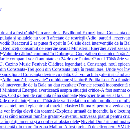
V
de ani a fost rănită
•
Parcarea de la Pavilionul Expozițional Constanța de
ația și spitalele nu vor fi afectate de restricții
•
Adio, parcări „rezervate
ă: Reactorul 2 ar putea fi oprit în 5-6 zile dacă intervențiile de la Ba
i: Reduceți consumul de energie seara! Ministerul Energiei avertizează as
!
•
Valul de căldură continuă în Dobrogea. Cod galben de caniculă până
arile companii vor fi anunțate cu 24 de ore înainte
•
Parcul Tăbăcărie va 
. Cazino Music Festival: Clădirea legendară a Constanței, noul epicent
din Constanța
•
Trei școli din Constanța intră în reabilitare. Unde vor în
Expozițional Constanța devine cu plată. Cât vor achita șoferii și când a
i
•
Adio, parcări „rezervate” cu bidoane și lanțuri! Poliția Locală a împărț
ă intervențiile de la Bala nu dau rezultate
•
Femeie scoasă inconștientă d
Ministerul Energiei avertizează asupra situației critice
•
A fost semnat c
ogea. Cod galben de caniculă până sâmbătă
•
Negocierile au eșuat la CT 
 de ore înainte
•
Parcul Tăbăcărie va fi redat circuitului public, cu o inf
tanței, noul epicentru al muzicii clasice
•
Ultima zi pentru a vedea e
nde vor învăța elevii din toamnă
•
Explozie urmată de incendiu la o locuință
rii și când accesul rămâne gratuit
•
Guvernul activează planul pentru criza
 a împărțit amenzi și a confiscat obstacolele
•
Nivelul Dunării continuă s
nștientă din mare, în zona Malibu. A fost preluată de elicopterul SM