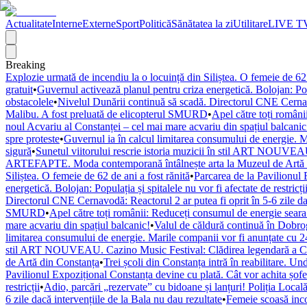
Actualitate
Interne
Externe
Sport
Politică
Sănătatea la zi
Utilitare
LIVE T
Breaking
Explozie urmată de incendiu la o locuință din Siliștea. O femeie de 62 
gratuit
•
Guvernul activează planul pentru criza energetică. Bolojan: Popul
obstacolele
•
Nivelul Dunării continuă să scadă. Directorul CNE Cernavod
Malibu. A fost preluată de elicopterul SMURD
•
Apel către toți români
noul Acvariu al Constanței – cel mai mare acvariu din spațiul balcanic
spre proteste
•
Guvernul ia în calcul limitarea consumului de energie. M
sigură
•
Sunetul viitorului rescrie istoria muzicii în stil ART NOUVEAU
ARTEFAPTE. Moda contemporană întâlnește arta la Muzeul de Artă 
Siliștea. O femeie de 62 de ani a fost rănită
•
Parcarea de la Pavilionul 
energetică. Bolojan: Populația și spitalele nu vor fi afectate de restricți
Directorul CNE Cernavodă: Reactorul 2 ar putea fi oprit în 5-6 zile dac
SMURD
•
Apel către toți românii: Reduceți consumul de energie seara! 
mare acvariu din spațiul balcanic!
•
Valul de căldură continuă în Dobr
limitarea consumului de energie. Marile companii vor fi anunțate cu 24
stil ART NOUVEAU. Cazino Music Festival: Clădirea legendară a Cons
de Artă din Constanța
•
Trei școli din Constanța intră în reabilitare. U
Pavilionul Expozițional Constanța devine cu plată. Cât vor achita șofe
restricții
•
Adio, parcări „rezervate” cu bidoane și lanțuri! Poliția Locală
6 zile dacă intervențiile de la Bala nu dau rezultate
•
Femeie scoasă inco