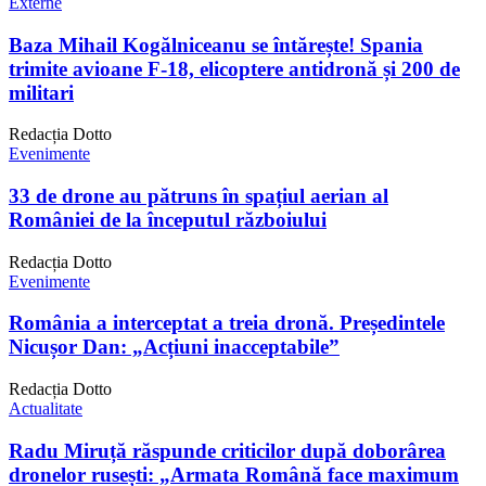
Externe
Baza Mihail Kogălniceanu se întărește! Spania
trimite avioane F-18, elicoptere antidronă și 200 de
militari
Redacția Dotto
Evenimente
33 de drone au pătruns în spațiul aerian al
României de la începutul războiului
Redacția Dotto
Evenimente
România a interceptat a treia dronă. Președintele
Nicușor Dan: „Acțiuni inacceptabile”
Redacția Dotto
Actualitate
Radu Miruță răspunde criticilor după doborârea
dronelor rusești: „Armata Română face maximum