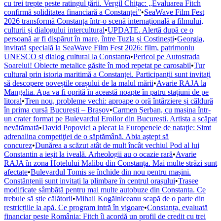
cu trei trepte peste ratingul țării. Vergil Chițac: „Evaluarea Fitch
confirmă soliditatea financiară a Constanței”
•
SeaWave Film Fest
2026 transformă Constanța într-o scenă internațională a filmului,
culturii și dialogului intercultural
•
UPDATE. Alertă după ce o
persoană ar fi dispărut în mare, între Tuzla și Costinești
•
Georgia,
invitată specială la SeaWave Film Fest 2026: film, patrimoniu
UNESCO și dialog cultural la Constanța
•
Pericol pe Autostrada
Soarelui! Obiecte metalice găsite în mod repetat pe carosabil
•
Tur
cultural prin istoria maritimă a Constanței. Participanții sunt invitați
să descopere poveștile orașului de la malul mării
•
Avarie RAJA la
Mangalia. Apa va fi oprită în această noapte în patru stațiuni de pe
litoral
•
Tren nou, probleme vechi: aproape o oră întârziere și căldură
în prima cursă București – Brașov
•
Carmen Șerban, cu mașina într-
un crater format pe Bulevardul Eroilor din București. Artista a scăpat
nevătămată
•
David Popovici a plecat la Europenele de nataţie: Simt
adrenalina competiţiei de o săptămână. Abia aştept să
concurez
•
Dunărea a scăzut atât de mult încât vechiul Pod al lui
Constantin a ieșit la iveală. Arheologii au o ocazie rară
•
Avarie
RAJA în zona Hotelului Malibu din Constanța. Mai multe străzi sunt
afectate
•
Bulevardul Tomis se închide din nou pentru mașini.
Constănțenii sunt invitați la plimbare în centrul orașului
•
Trasee
modificate sâmbătă pentru mai multe autobuze din Constanța. Ce
trebuie să știe călătorii
•
Mihail Kogălniceanu scapă de o parte din
restricțiile la apă. Ce program intră în vigoare
•
Constanța, evaluată
financiar peste România: Fitch îi acordă un profil de credit cu trei