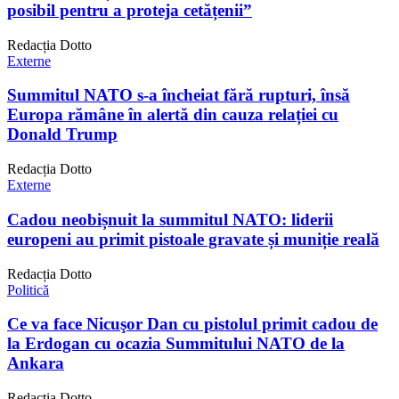
posibil pentru a proteja cetățenii”
Redacția Dotto
Externe
Summitul NATO s-a încheiat fără rupturi, însă
Europa rămâne în alertă din cauza relației cu
Donald Trump
Redacția Dotto
Externe
Cadou neobișnuit la summitul NATO: liderii
europeni au primit pistoale gravate și muniție reală
Redacția Dotto
Politică
Ce va face Nicuşor Dan cu pistolul primit cadou de
la Erdogan cu ocazia Summitului NATO de la
Ankara
Redacția Dotto