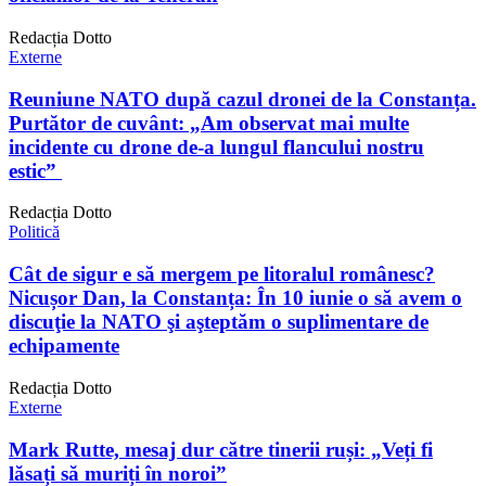
Redacția Dotto
Externe
Reuniune NATO după cazul dronei de la Constanța.
Purtător de cuvânt: „Am observat mai multe
incidente cu drone de-a lungul flancului nostru
estic”
Redacția Dotto
Politică
Cât de sigur e să mergem pe litoralul românesc?
Nicușor Dan, la Constanța: În 10 iunie o să avem o
discuţie la NATO şi aşteptăm o suplimentare de
echipamente
Redacția Dotto
Externe
Mark Rutte, mesaj dur către tinerii ruși: „Veți fi
lăsați să muriți în noroi”