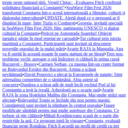
trepte peste ratingul țării. Vergil Chițac: „Evaluarea Fitch confirmă
soliditatea financiară a Constanței”
•
SeaWave Film Fest 2026
transformă Constanța într-o scenă internațională a filmului, culturii și
dialogului intercultural
•
UPDATE. Alertă după ce o persoană ar fi
dispărut în mare, între Tuzla și Costinești
•
Georgia, invitată specială
la SeaWave Film Fest 2026: film, patrimoniu UNESCO și dialog
cultural la Constanța
•
Pericol pe Autostrada Soarelui! Obiecte
metalice găsite în mod repetat pe carosabil
•
Tur cultural prin istoria
maritimă a Constanței. Participanții sunt invitați să descopere
poveștile orașului de la malul mării
•
Avarie RAJA la Mangalia. Apa
va fi oprită în această noapte în patru stațiuni de pe litoral
•
Tren nou,
probleme vechi: aproape o oră întârziere și căldură în prima cursă
București – Brașov
•
Carmen Șerban, cu mașina într-un crater format
pe Bulevardul Eroilor din București. Artista a scăpat
nevătămată
•
David Popovici a plecat la Europenele de nataţie: Simt
adrenalina competiţiei de o săptămână. Abia aştept să
concurez
•
Dunărea a scăzut atât de mult încât vechiul Pod al lui
Constantin a ieșit la iveală. Arheologii au o ocazie rară
•
Avarie
RAJA în zona Hotelului Malibu din Constanța. Mai multe străzi sunt
afectate
•
Bulevardul Tomis se închide din nou pentru mașini.
Constănțenii sunt invitați la plimbare în centrul orașului
•
Trasee
modificate sâmbătă pentru mai multe autobuze din Constanța. Ce
trebuie să știe călătorii
•
Mihail Kogălniceanu scapă de o parte din
restricțiile la apă. Ce program intră în vigoare
•
Constanța, evaluată
financiar peste România: Fitch îi acordă un profil de credit cu trei