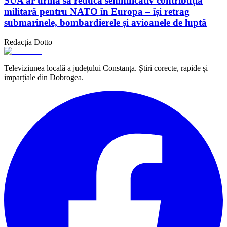
SUA ar urma să reducă semnificativ contribuția
militară pentru NATO în Europa – își retrag
submarinele, bombardierele și avioanele de luptă
Redacția Dotto
Televiziunea locală a județului Constanța. Știri corecte, rapide și
imparțiale din Dobrogea.