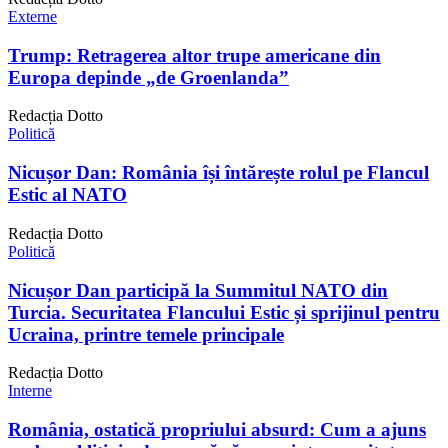
Externe
Trump: Retragerea altor trupe americane din
Europa depinde „de Groenlanda”
Redacția Dotto
Politică
Nicușor Dan: România își întărește rolul pe Flancul
Estic al NATO
Redacția Dotto
Politică
Nicușor Dan participă la Summitul NATO din
Turcia. Securitatea Flancului Estic și sprijinul pentru
Ucraina, printre temele principale
Redacția Dotto
Interne
România, ostatică propriului absurd: Cum a ajuns