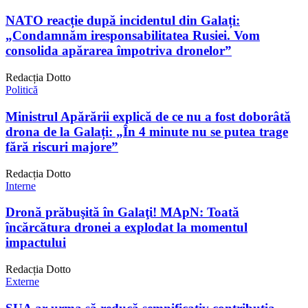
NATO reacție după incidentul din Galați:
„Condamnăm iresponsabilitatea Rusiei. Vom
consolida apărarea împotriva dronelor”
Redacția Dotto
Politică
Ministrul Apărării explică de ce nu a fost doborâtă
drona de la Galați: „În 4 minute nu se putea trage
fără riscuri majore”
Redacția Dotto
Interne
Dronă prăbuşită în Galaţi! MApN: Toată
încărcătura dronei a explodat la momentul
impactului
Redacția Dotto
Externe