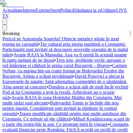
Actualitate
Interne
Externe
Sport
Politică
Sănătatea la zi
Utilitare
LIVE
TV
Breaking
Pericol pe Autostrada Soarelui! Obiecte metalice găsite în mod
repetat pe carosabil
•
Tur cultural prin istoria maritimă a Constanței.
Participanții sunt invitați să descopere poveștile orașului de la malul
mării
•
Avarie RAJA la Mangalia. Apa va fi oprită în această noapte
în patru stațiuni de pe litoral
•
Tren nou, probleme vechi: aproape o
oră întârziere și căldură în prima cursă București – Brașov
•
Carmen
Șerban, cu mașina într-un crater format pe Bulevardul Eroilor din
București. Artista a scăpat nevătămată
•
David Popovici a plecat la
Europenele de nataţie: Simt adrenalina competiţiei de o săptămână.
Abia aştept să concurez
•
Dunărea a scăzut atât de mult încât vechiul
Pod al lui Constantin a ieșit la iveală. Arheologii au o ocazie
rară
•
Avarie RAJA în zona Hotelului Malibu din Constanța. Mai
multe străzi sunt afectate
•
Bulevardul Tomis se închide din nou
pentru mașini. Constănțenii sunt invitați la plimbare în centrul
orașului
•
Trasee modificate sâmbătă pentru mai multe autobuze din
Constanța. Ce trebuie să știe călătorii
•
Mihail Kogălniceanu scapă de
o parte din restricțiile la apă. Ce program intră în vigoare
•
Constanța,
evaluată financiar peste România: Fitch îi acordă un profil de credit