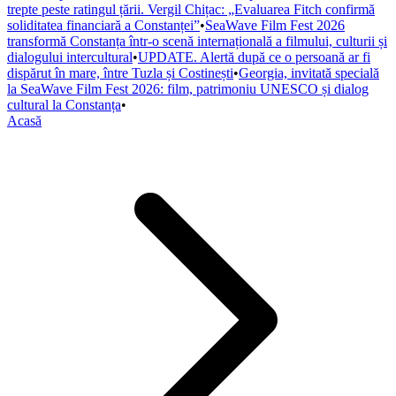
trepte peste ratingul țării. Vergil Chițac: „Evaluarea Fitch confirmă
soliditatea financiară a Constanței”
•
SeaWave Film Fest 2026
transformă Constanța într-o scenă internațională a filmului, culturii și
dialogului intercultural
•
UPDATE. Alertă după ce o persoană ar fi
dispărut în mare, între Tuzla și Costinești
•
Georgia, invitată specială
la SeaWave Film Fest 2026: film, patrimoniu UNESCO și dialog
cultural la Constanța
•
Acasă