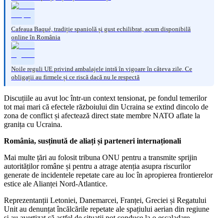
Cafeaua Baqué, tradiție spaniolă și gust echilibrat, acum disponibilă
online în România
Noile reguli UE privind ambalajele intră în vigoare în câteva zile. Ce
obligații au firmele și ce riscă dacă nu le respectă
Discuțiile au avut loc într-un context tensionat, pe fondul temerilor
tot mai mari că efectele războiului din Ucraina se extind dincolo de
zona de conflict și afectează direct state membre NATO aflate la
granița cu Ucraina.
România, susținută de aliați și parteneri internaționali
Mai multe țări au folosit tribuna ONU pentru a transmite sprijin
autorităților române și pentru a atrage atenția asupra riscurilor
generate de incidentele repetate care au loc în apropierea frontierelor
estice ale Alianței Nord-Atlantice.
Reprezentanții Letoniei, Danemarcei, Franței, Greciei și Regatului
Unit au denunțat încălcările repetate ale spațiului aerian din regiune
și au avertizat că astfel de situații pot conduce la o escaladare