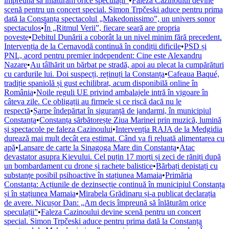
împreună să înlăturăm orice speculații”
•
Faleza Cazinoului devine
scenă pentru un concert special. Simon Trpčeski aduce pentru prima
dată la Constanța spectacolul „Makedonissimo”, un univers sonor
spectaculos
•
În „Ritmul Verii”, fiecare seară are propria
poveste
•
Debitul Dunării a coborât la un nivel minim fără precedent.
Intervenția de la Cernavodă continuă în condiții dificile
•
PSD și
PNL, acord pentru premier independent: Cine este Alexandru
Nazare
•
Au tâlhărit un bărbat pe stradă, apoi au plecat la cumpărături
cu cardurile lui. Doi suspecți, reținuți la Constanța
•
Cafeaua Baqué,
tradiție spaniolă și gust echilibrat, acum disponibilă online în
România
•
Noile reguli UE privind ambalajele intră în vigoare în
câteva zile. Ce obligații au firmele și ce riscă dacă nu le
respectă
•
Șarpe îndepărtat în siguranță de jandarmi, în municipiul
Constanța
•
Constanța sărbătorește Ziua Marinei prin muzică, lumină
și spectacole pe faleza Cazinoului
•
Intervenția RAJA de la Medgidia
durează mai mult decât era estimat. Când va fi reluată alimentarea cu
apă
•
Lansare de carte la Sinagoga Mare din Constanța
•
Atac
devastator asupra Kievului. Cel puțin 17 morți și zeci de răniți după
un bombardament cu drone și rachete balistice
•
Bărbați depistați cu
substanțe posibil psihoactive în stațiunea Mamaia
•
Primăria
Constanța: Acțiunile de dezinsecție continuă în municipiul Constanța
și în stațiunea Mamaia
•
Mirabela Grădinaru și-a publicat declarația
de avere. Nicușor Dan: „Am decis împreună să înlăturăm orice
speculații”
•
Faleza Cazinoului devine scenă pentru un concert
special. Simon Trpčeski aduce pentru prima dată la Constanța