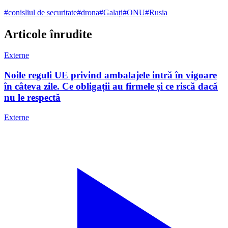
#
conisliul de securitate
#
drona
#
Galați
#
ONU
#
Rusia
Articole înrudite
Externe
Noile reguli UE privind ambalajele intră în vigoare
în câteva zile. Ce obligații au firmele și ce riscă dacă
nu le respectă
Externe