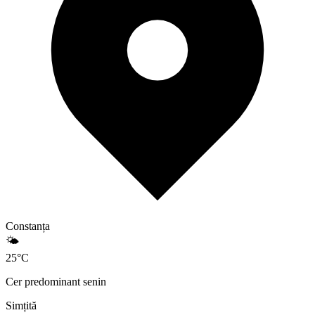
Constanța
🌤️
25
°
C
Cer predominant senin
Simțită