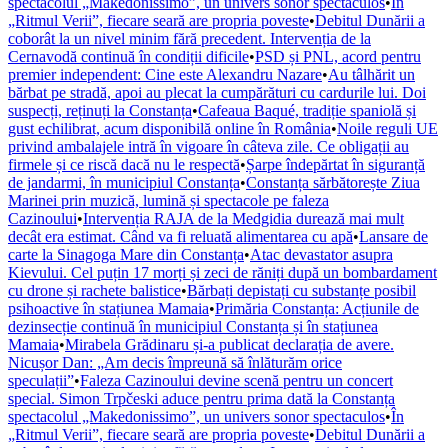
spectacolul „Makedonissimo”, un univers sonor spectaculos
•
În
„Ritmul Verii”, fiecare seară are propria poveste
•
Debitul Dunării a
coborât la un nivel minim fără precedent. Intervenția de la
Cernavodă continuă în condiții dificile
•
PSD și PNL, acord pentru
premier independent: Cine este Alexandru Nazare
•
Au tâlhărit un
bărbat pe stradă, apoi au plecat la cumpărături cu cardurile lui. Doi
suspecți, reținuți la Constanța
•
Cafeaua Baqué, tradiție spaniolă și
gust echilibrat, acum disponibilă online în România
•
Noile reguli UE
privind ambalajele intră în vigoare în câteva zile. Ce obligații au
firmele și ce riscă dacă nu le respectă
•
Șarpe îndepărtat în siguranță
de jandarmi, în municipiul Constanța
•
Constanța sărbătorește Ziua
Marinei prin muzică, lumină și spectacole pe faleza
Cazinoului
•
Intervenția RAJA de la Medgidia durează mai mult
decât era estimat. Când va fi reluată alimentarea cu apă
•
Lansare de
carte la Sinagoga Mare din Constanța
•
Atac devastator asupra
Kievului. Cel puțin 17 morți și zeci de răniți după un bombardament
cu drone și rachete balistice
•
Bărbați depistați cu substanțe posibil
psihoactive în stațiunea Mamaia
•
Primăria Constanța: Acțiunile de
dezinsecție continuă în municipiul Constanța și în stațiunea
Mamaia
•
Mirabela Grădinaru și-a publicat declarația de avere.
Nicușor Dan: „Am decis împreună să înlăturăm orice
speculații”
•
Faleza Cazinoului devine scenă pentru un concert
special. Simon Trpčeski aduce pentru prima dată la Constanța
spectacolul „Makedonissimo”, un univers sonor spectaculos
•
În
„Ritmul Verii”, fiecare seară are propria poveste
•
Debitul Dunării a