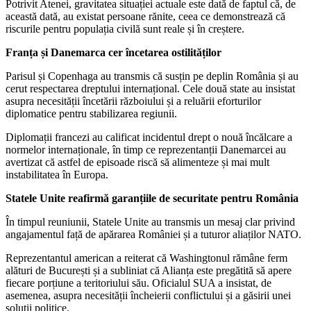
Potrivit Atenei, gravitatea situației actuale este dată de faptul că, de
această dată, au existat persoane rănite, ceea ce demonstrează că
riscurile pentru populația civilă sunt reale și în creștere.
Franța și Danemarca cer încetarea ostilităților
Parisul și Copenhaga au transmis că susțin pe deplin România și au
cerut respectarea dreptului internațional. Cele două state au insistat
asupra necesității încetării războiului și a reluării eforturilor
diplomatice pentru stabilizarea regiunii.
Diplomații francezi au calificat incidentul drept o nouă încălcare a
normelor internaționale, în timp ce reprezentanții Danemarcei au
avertizat că astfel de episoade riscă să alimenteze și mai mult
instabilitatea în Europa.
Statele Unite reafirmă garanțiile de securitate pentru România
În timpul reuniunii, Statele Unite au transmis un mesaj clar privind
angajamentul față de apărarea României și a tuturor aliaților NATO.
Reprezentantul american a reiterat că Washingtonul rămâne ferm
alături de București și a subliniat că Alianța este pregătită să apere
fiecare porțiune a teritoriului său. Oficialul SUA a insistat, de
asemenea, asupra necesității încheierii conflictului și a găsirii unei
soluții politice.