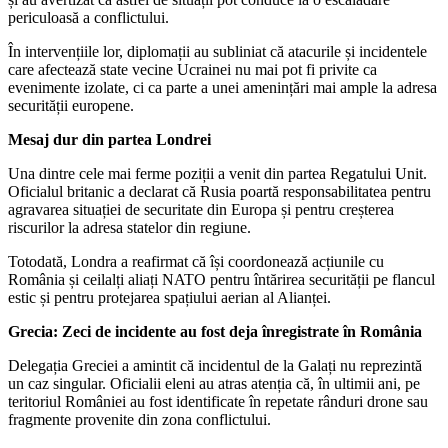
periculoasă a conflictului.
În intervențiile lor, diplomații au subliniat că atacurile și incidentele
care afectează state vecine Ucrainei nu mai pot fi privite ca
evenimente izolate, ci ca parte a unei amenințări mai ample la adresa
securității europene.
Mesaj dur din partea Londrei
Una dintre cele mai ferme poziții a venit din partea Regatului Unit.
Oficialul britanic a declarat că Rusia poartă responsabilitatea pentru
agravarea situației de securitate din Europa și pentru creșterea
riscurilor la adresa statelor din regiune.
Totodată, Londra a reafirmat că își coordonează acțiunile cu
România și ceilalți aliați NATO pentru întărirea securității pe flancul
estic și pentru protejarea spațiului aerian al Alianței.
Grecia: Zeci de incidente au fost deja înregistrate în România
Delegația Greciei a amintit că incidentul de la Galați nu reprezintă
un caz singular. Oficialii eleni au atras atenția că, în ultimii ani, pe
teritoriul României au fost identificate în repetate rânduri drone sau
fragmente provenite din zona conflictului.