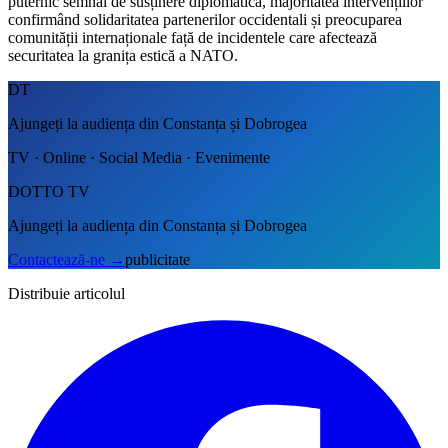
puternic semnal de susținere diplomatică, majoritatea intervențiilor
confirmând solidaritatea partenerilor occidentali și preocuparea
comunității internaționale față de incidentele care afectează
securitatea la granița estică a NATO.
DT
Ajungeți la audiența din Constanța și Dobrogea
TV · Online · Social Media · Evenimente
DOTTO TV
Ajungeți la audiența din Constanța și Dobrogea
Contactează-ne
→
publicitate
Distribuie articolul