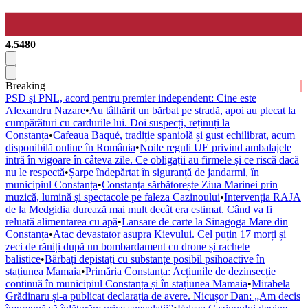
4.5480
Breaking
PSD și PNL, acord pentru premier independent: Cine este
Alexandru Nazare
•
Au tâlhărit un bărbat pe stradă, apoi au plecat la
cumpărături cu cardurile lui. Doi suspecți, reținuți la
Constanța
•
Cafeaua Baqué, tradiție spaniolă și gust echilibrat, acum
disponibilă online în România
•
Noile reguli UE privind ambalajele
intră în vigoare în câteva zile. Ce obligații au firmele și ce riscă dacă
nu le respectă
•
Șarpe îndepărtat în siguranță de jandarmi, în
municipiul Constanța
•
Constanța sărbătorește Ziua Marinei prin
muzică, lumină și spectacole pe faleza Cazinoului
•
Intervenția RAJA
de la Medgidia durează mai mult decât era estimat. Când va fi
reluată alimentarea cu apă
•
Lansare de carte la Sinagoga Mare din
Constanța
•
Atac devastator asupra Kievului. Cel puțin 17 morți și
zeci de răniți după un bombardament cu drone și rachete
balistice
•
Bărbați depistați cu substanțe posibil psihoactive în
stațiunea Mamaia
•
Primăria Constanța: Acțiunile de dezinsecție
continuă în municipiul Constanța și în stațiunea Mamaia
•
Mirabela
Grădinaru și-a publicat declarația de avere. Nicușor Dan: „Am decis