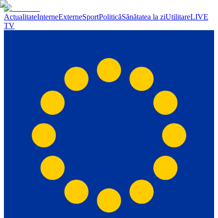
Actualitate
Interne
Externe
Sport
Politică
Sănătatea la zi
Utilitare
LIVE
TV