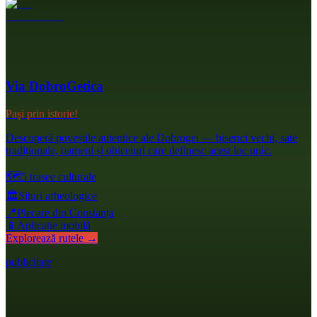
Via DobroGetica
Pași prin istorie!
Descoperă poveștile autentice ale Dobrogei — biserici vechi, sate
tradiționale, oameni și obiceiuri care definesc acest loc unic.
🗺️
5 trasee culturale
🏛️
Situri arheologice
📍
Plecare din Constanța
📱
Aplicație mobilă
Explorează rutele →
publicitate