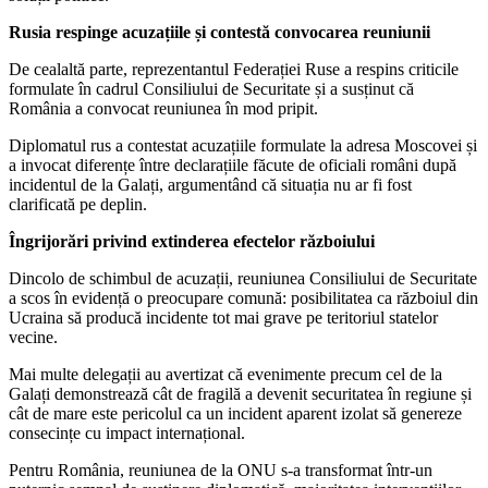
Rusia respinge acuzațiile și contestă convocarea reuniunii
De cealaltă parte, reprezentantul Federației Ruse a respins criticile
formulate în cadrul Consiliului de Securitate și a susținut că
România a convocat reuniunea în mod pripit.
Diplomatul rus a contestat acuzațiile formulate la adresa Moscovei și
a invocat diferențe între declarațiile făcute de oficiali români după
incidentul de la Galați, argumentând că situația nu ar fi fost
clarificată pe deplin.
Îngrijorări privind extinderea efectelor războiului
Dincolo de schimbul de acuzații, reuniunea Consiliului de Securitate
a scos în evidență o preocupare comună: posibilitatea ca războiul din
Ucraina să producă incidente tot mai grave pe teritoriul statelor
vecine.
Mai multe delegații au avertizat că evenimente precum cel de la
Galați demonstrează cât de fragilă a devenit securitatea în regiune și
cât de mare este pericolul ca un incident aparent izolat să genereze
consecințe cu impact internațional.
Pentru România, reuniunea de la ONU s-a transformat într-un