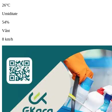
26
°C
Umiditate
54
%
Vânt
8
km/h