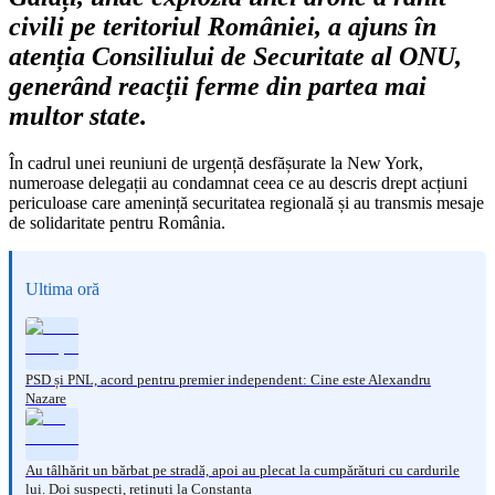
civili pe teritoriul României, a ajuns în
atenția Consiliului de Securitate al ONU,
generând reacții ferme din partea mai
multor state.
În cadrul unei reuniuni de urgență desfășurate la New York,
numeroase delegații au condamnat ceea ce au descris drept acțiuni
periculoase care amenință securitatea regională și au transmis mesaje
de solidaritate pentru România.
Ultima oră
PSD și PNL, acord pentru premier independent: Cine este Alexandru
Nazare
Au tâlhărit un bărbat pe stradă, apoi au plecat la cumpărături cu cardurile
lui. Doi suspecți, reținuți la Constanța