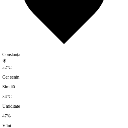
Constanța
☀️
32
°
C
Cer senin
Simțită
34
°C
Umiditate
47
%
Vânt