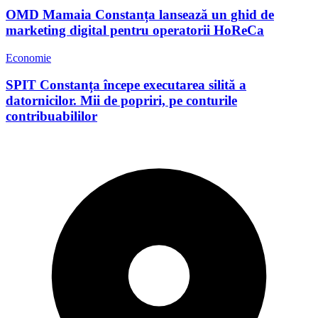
OMD Mamaia Constanța lansează un ghid de
marketing digital pentru operatorii HoReCa
Economie
SPIT Constanța începe executarea silită a
datornicilor. Mii de popriri, pe conturile
contribuabililor