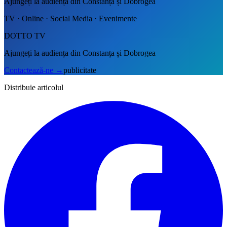
Ajungeți la audiența din Constanța și Dobrogea
TV · Online · Social Media · Evenimente
DOTTO TV
Ajungeți la audiența din Constanța și Dobrogea
Contactează-ne
→
publicitate
Distribuie articolul