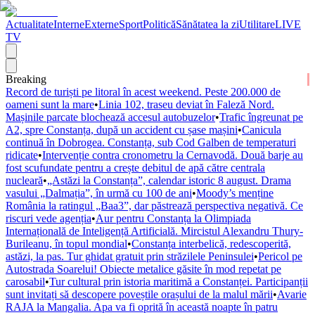
Actualitate
Interne
Externe
Sport
Politică
Sănătatea la zi
Utilitare
LIVE
TV
Breaking
Record de turiști pe litoral în acest weekend. Peste 200.000 de
oameni sunt la mare
•
Linia 102, traseu deviat în Faleză Nord.
Mașinile parcate blochează accesul autobuzelor
•
Trafic îngreunat pe
A2, spre Constanța, după un accident cu șase mașini
•
Canicula
continuă în Dobrogea. Constanța, sub Cod Galben de temperaturi
ridicate
•
Intervenție contra cronometru la Cernavodă. Două barje au
fost scufundate pentru a crește debitul de apă către centrala
nucleară
•
„Astăzi la Constanța”, calendar istoric 8 august. Drama
vasului „Dalmația”, în urmă cu 100 de ani
•
Moody’s menține
România la ratingul „Baa3”, dar păstrează perspectiva negativă. Ce
riscuri vede agenția
•
Aur pentru Constanța la Olimpiada
Internațională de Inteligență Artificială. Mircistul Alexandru Thury-
Burileanu, în topul mondial
•
Constanța interbelică, redescoperită,
astăzi, la pas. Tur ghidat gratuit prin străzilele Peninsulei
•
Pericol pe
Autostrada Soarelui! Obiecte metalice găsite în mod repetat pe
carosabil
•
Tur cultural prin istoria maritimă a Constanței. Participanții
sunt invitați să descopere poveștile orașului de la malul mării
•
Avarie
RAJA la Mangalia. Apa va fi oprită în această noapte în patru