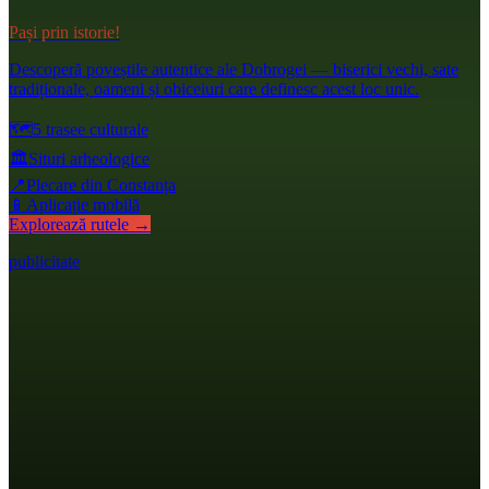
Pași prin istorie!
Descoperă poveștile autentice ale Dobrogei — biserici vechi, sate
tradiționale, oameni și obiceiuri care definesc acest loc unic.
🗺️
5 trasee culturale
🏛️
Situri arheologice
📍
Plecare din Constanța
📱
Aplicație mobilă
Explorează rutele →
publicitate