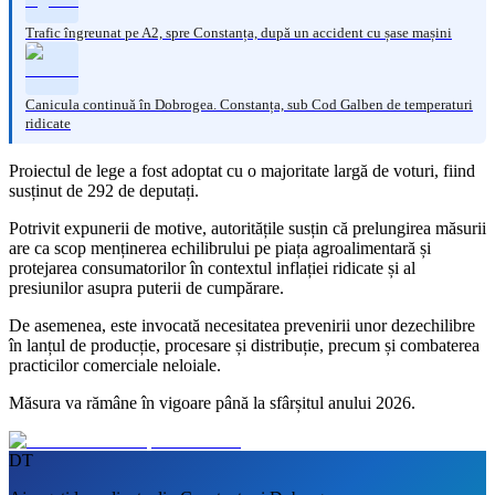
Trafic îngreunat pe A2, spre Constanța, după un accident cu șase mașini
Canicula continuă în Dobrogea. Constanța, sub Cod Galben de temperaturi
ridicate
Proiectul de lege a fost adoptat cu o majoritate largă de voturi, fiind
susținut de 292 de deputați.
Potrivit expunerii de motive, autoritățile susțin că prelungirea măsurii
are ca scop menținerea echilibrului pe piața agroalimentară și
protejarea consumatorilor în contextul inflației ridicate și al
presiunilor asupra puterii de cumpărare.
De asemenea, este invocată necesitatea prevenirii unor dezechilibre
în lanțul de producție, procesare și distribuție, precum și combaterea
practicilor comerciale neloiale.
Măsura va rămâne în vigoare până la sfârșitul anului 2026.
DT