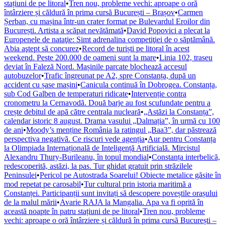
stațiuni de pe litoral
•
Tren nou, probleme vechi: aproape o oră
întârziere și căldură în prima cursă București – Brașov
•
Carmen
Șerban, cu mașina într-un crater format pe Bulevardul Eroilor din
București. Artista a scăpat nevătămată
•
David Popovici a plecat la
Europenele de nataţie: Simt adrenalina competiţiei de o săptămână.
Abia aştept să concurez
•
Record de turiști pe litoral în acest
weekend. Peste 200.000 de oameni sunt la mare
•
Linia 102, traseu
deviat în Faleză Nord. Mașinile parcate blochează accesul
autobuzelor
•
Trafic îngreunat pe A2, spre Constanța, după un
accident cu șase mașini
•
Canicula continuă în Dobrogea. Constanța,
sub Cod Galben de temperaturi ridicate
•
Intervenție contra
cronometru la Cernavodă. Două barje au fost scufundate pentru a
crește debitul de apă către centrala nucleară
•
„Astăzi la Constanța”,
calendar istoric 8 august. Drama vasului „Dalmația”, în urmă cu 100
de ani
•
Moody’s menține România la ratingul „Baa3”, dar păstrează
perspectiva negativă. Ce riscuri vede agenția
•
Aur pentru Constanța
la Olimpiada Internațională de Inteligență Artificială. Mircistul
Alexandru Thury-Burileanu, în topul mondial
•
Constanța interbelică,
redescoperită, astăzi, la pas. Tur ghidat gratuit prin străzilele
Peninsulei
•
Pericol pe Autostrada Soarelui! Obiecte metalice găsite în
mod repetat pe carosabil
•
Tur cultural prin istoria maritimă a
Constanței. Participanții sunt invitați să descopere poveștile orașului
de la malul mării
•
Avarie RAJA la Mangalia. Apa va fi oprită în
această noapte în patru stațiuni de pe litoral
•
Tren nou, probleme
vechi: aproape o oră întârziere și căldură în prima cursă București –