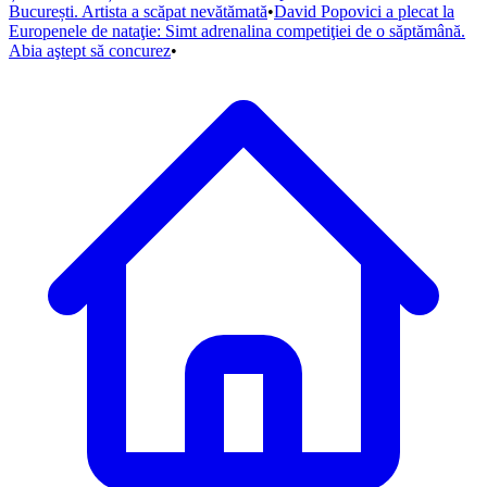
București. Artista a scăpat nevătămată
•
David Popovici a plecat la
Europenele de nataţie: Simt adrenalina competiţiei de o săptămână.
Abia aştept să concurez
•