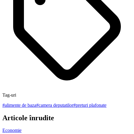
Tag-uri
#
alimente de baza
#
camera deputatilor
#
preturi plafonate
Articole înrudite
Economie