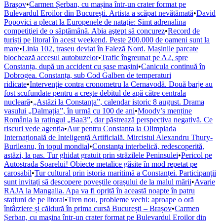
Brașov
•
Carmen Șerban, cu mașina într-un crater format pe
Bulevardul Eroilor din București. Artista a scăpat nevătămată
•
David
Popovici a plecat la Europenele de nataţie: Simt adrenalina
competiţiei de o săptămână. Abia aştept să concurez
•
Record de
turiști pe litoral în acest weekend. Peste 200.000 de oameni sunt la
mare
•
Linia 102, traseu deviat în Faleză Nord. Mașinile parcate
blochează accesul autobuzelor
•
Trafic îngreunat pe A2, spre
Constanța, după un accident cu șase mașini
•
Canicula continuă în
Dobrogea. Constanța, sub Cod Galben de temperaturi
ridicate
•
Intervenție contra cronometru la Cernavodă. Două barje au
fost scufundate pentru a crește debitul de apă către centrala
nucleară
•
„Astăzi la Constanța”, calendar istoric 8 august. Drama
vasului „Dalmația”, în urmă cu 100 de ani
•
Moody’s menține
România la ratingul „Baa3”, dar păstrează perspectiva negativă. Ce
riscuri vede agenția
•
Aur pentru Constanța la Olimpiada
Internațională de Inteligență Artificială. Mircistul Alexandru Thury-
Burileanu, în topul mondial
•
Constanța interbelică, redescoperită,
astăzi, la pas. Tur ghidat gratuit prin străzilele Peninsulei
•
Pericol pe
Autostrada Soarelui! Obiecte metalice găsite în mod repetat pe
carosabil
•
Tur cultural prin istoria maritimă a Constanței. Participanții
sunt invitați să descopere poveștile orașului de la malul mării
•
Avarie
RAJA la Mangalia. Apa va fi oprită în această noapte în patru
stațiuni de pe litoral
•
Tren nou, probleme vechi: aproape o oră
întârziere și căldură în prima cursă București – Brașov
•
Carmen
Șerban, cu mașina într-un crater format pe Bulevardul Eroilor din