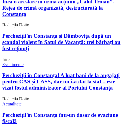
Încă o arestare în urma acţiunii „Calul Troian”.
Rețea de crimă organizată, destructurată la
Constanța
Redacția Dotto
Percheziții în Constanța și Dâmbovița după un
scandal violent în Satul de Vacanță: trei bărbați au
fost reținuți
Irina
Evenimente
Percheziții în Constanța! A luat bani de la angajați
pentru CAS și CASS, dar nu i-a dat la stat – este
vizat fostul administrator al Portului Constanța
Redacția Dotto
Actualitate
Percheziții în Constanța într-un dosar de evaziune
fiscală