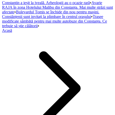
Constantin a ieșit la iveală. Arheologii au o ocazie rară
•
Avarie
RAJA în zona Hotelului Malibu din Constanța. Mai multe străzi sunt
afectate
•
Bulevardul Tomis se închide din nou pentru mașini.
Constănțenii sunt invitați la plimbare în centrul orașului
•
Trasee
modificate sâmbătă pentru mai multe autobuze din Constanța. Ce
trebuie să știe călătorii
•
Acasă