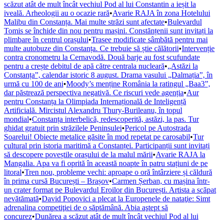
scăzut atât de mult încât vechiul Pod al lui Constantin a ieșit la
iveală. Arheologii au o ocazie rară
•
Avarie RAJA în zona Hotelului
Malibu din Constanța. Mai multe străzi sunt afectate
•
Bulevardul
Tomis se închide din nou pentru mașini. Constănțenii sunt invitați la
plimbare în centrul orașului
•
Trasee modificate sâmbătă pentru mai
multe autobuze din Constanța. Ce trebuie să știe călătorii
•
Intervenție
contra cronometru la Cernavodă. Două barje au fost scufundate
pentru a crește debitul de apă către centrala nucleară
•
„Astăzi la
Constanța”, calendar istoric 8 august. Drama vasului „Dalmația”, în
urmă cu 100 de ani
•
Moody’s menține România la ratingul „Baa3”,
dar păstrează perspectiva negativă. Ce riscuri vede agenția
•
Aur
pentru Constanța la Olimpiada Internațională de Inteligență
Artificială. Mircistul Alexandru Thury-Burileanu, în topul
mondial
•
Constanța interbelică, redescoperită, astăzi, la pas. Tur
ghidat gratuit prin străzilele Peninsulei
•
Pericol pe Autostrada
Soarelui! Obiecte metalice găsite în mod repetat pe carosabil
•
Tur
cultural prin istoria maritimă a Constanței. Participanții sunt invitați
să descopere poveștile orașului de la malul mării
•
Avarie RAJA la
Mangalia. Apa va fi oprită în această noapte în patru stațiuni de pe
litoral
•
Tren nou, probleme vechi: aproape o oră întârziere și căldură
în prima cursă București – Brașov
•
Carmen Șerban, cu mașina într-
un crater format pe Bulevardul Eroilor din București. Artista a scăpat
nevătămată
•
David Popovici a plecat la Europenele de nataţie: Simt
adrenalina competiţiei de o săptămână. Abia aştept să
concurez
•
Dunărea a scăzut atât de mult încât vechiul Pod al lui