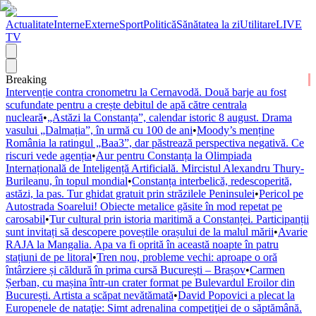
Actualitate
Interne
Externe
Sport
Politică
Sănătatea la zi
Utilitare
LIVE
TV
Breaking
Intervenție contra cronometru la Cernavodă. Două barje au fost
scufundate pentru a crește debitul de apă către centrala
nucleară
•
„Astăzi la Constanța”, calendar istoric 8 august. Drama
vasului „Dalmația”, în urmă cu 100 de ani
•
Moody’s menține
România la ratingul „Baa3”, dar păstrează perspectiva negativă. Ce
riscuri vede agenția
•
Aur pentru Constanța la Olimpiada
Internațională de Inteligență Artificială. Mircistul Alexandru Thury-
Burileanu, în topul mondial
•
Constanța interbelică, redescoperită,
astăzi, la pas. Tur ghidat gratuit prin străzilele Peninsulei
•
Pericol pe
Autostrada Soarelui! Obiecte metalice găsite în mod repetat pe
carosabil
•
Tur cultural prin istoria maritimă a Constanței. Participanții
sunt invitați să descopere poveștile orașului de la malul mării
•
Avarie
RAJA la Mangalia. Apa va fi oprită în această noapte în patru
stațiuni de pe litoral
•
Tren nou, probleme vechi: aproape o oră
întârziere și căldură în prima cursă București – Brașov
•
Carmen
Șerban, cu mașina într-un crater format pe Bulevardul Eroilor din
București. Artista a scăpat nevătămată
•
David Popovici a plecat la
Europenele de nataţie: Simt adrenalina competiţiei de o săptămână.