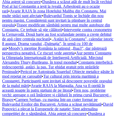
Abia aştept să concurez
•
Dunărea a scăzut atât de mult încât vechiul
Pod al lui Constantin a ieșit la iveală. Arheologii au o ocazie
rară
•
Avarie RAJA în zona Hotelului Malibu din Constanța. Mai
multe străzi sunt afectate
•
Bulevardul Tomis se închide din nou
pentru mașini. Constănțenii sunt invitați la plimbare în centrul
orașului
•
Trasee modificate sâmbătă pentru mai multe autobuze din
Constanța. Ce trebuie să știe călătorii
•
Intervenție contra cronometru
la Cernavodă. Două barje au fost scufundate pentru a crește debitul
de apă către centrala nucleară
•
„Astăzi la Constanța”, calendar istoric
8 august. Drama vasului „Dalmația”, în urmă cu 100 de
ani
•
Moody’s menține România la ratingul „Baa3”, dar păstrează
perspectiva negativă. Ce riscuri vede agenția
•
Aur pentru Constanța
la Olimpiada Internațională de Inteligență Artificială. Mircistul
Alexandru Thury-Burileanu, în topul mondial
•
Constanța interbelică,
redescoperită, astăzi, la pas. Tur ghidat gratuit prin străzilele
Peninsulei
•
Pericol pe Autostrada Soarelui! Obiecte metalice găsite în
mod repetat pe carosabil
•
Tur cultural prin istoria maritimă a
Constanței. Participanții sunt invitați să descopere poveștile orașului
de la malul mării
•
Avarie RAJA la Mangalia. Apa va fi oprită în
această noapte în patru stațiuni de pe litoral
•
Tren nou, probleme
vechi: aproape o oră întârziere și căldură în prima cursă București –
Brașov
•
Carmen Șerban, cu mașina într-un crater format pe
Bulevardul Eroilor din București. Artista a scăpat nevătămată
•
David
Popovici a plecat la Europenele de nataţie: Simt adrenalina
competiţiei de o săptămână. Abia aştept să concurez
•
Dunărea a