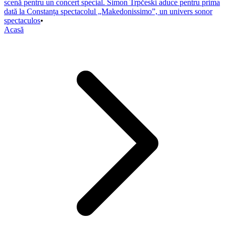
scenă pentru un concert special. Simon Trpčeski aduce pentru prima
dată la Constanța spectacolul „Makedonissimo”, un univers sonor
spectaculos
•
Acasă