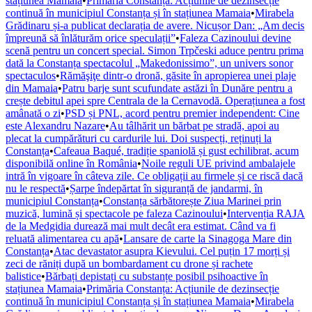
stațiunea Mamaia
•
Primăria Constanța: Acțiunile de dezinsecție
continuă în municipiul Constanța și în stațiunea Mamaia
•
Mirabela
Grădinaru și-a publicat declarația de avere. Nicușor Dan: „Am decis
împreună să înlăturăm orice speculații”
•
Faleza Cazinoului devine
scenă pentru un concert special. Simon Trpčeski aduce pentru prima
dată la Constanța spectacolul „Makedonissimo”, un univers sonor
spectaculos
•
Rămăşiţe dintr-o dronă, găsite în apropierea unei plaje
din Mamaia
•
Patru barje sunt scufundate astăzi în Dunăre pentru a
crește debitul apei spre Centrala de la Cernavodă. Operațiunea a fost
amânată o zi
•
PSD și PNL, acord pentru premier independent: Cine
este Alexandru Nazare
•
Au tâlhărit un bărbat pe stradă, apoi au
plecat la cumpărături cu cardurile lui. Doi suspecți, reținuți la
Constanța
•
Cafeaua Baqué, tradiție spaniolă și gust echilibrat, acum
disponibilă online în România
•
Noile reguli UE privind ambalajele
intră în vigoare în câteva zile. Ce obligații au firmele și ce riscă dacă
nu le respectă
•
Șarpe îndepărtat în siguranță de jandarmi, în
municipiul Constanța
•
Constanța sărbătorește Ziua Marinei prin
muzică, lumină și spectacole pe faleza Cazinoului
•
Intervenția RAJA
de la Medgidia durează mai mult decât era estimat. Când va fi
reluată alimentarea cu apă
•
Lansare de carte la Sinagoga Mare din
Constanța
•
Atac devastator asupra Kievului. Cel puțin 17 morți și
zeci de răniți după un bombardament cu drone și rachete
balistice
•
Bărbați depistați cu substanțe posibil psihoactive în
stațiunea Mamaia
•
Primăria Constanța: Acțiunile de dezinsecție
continuă în municipiul Constanța și în stațiunea Mamaia
•
Mirabela