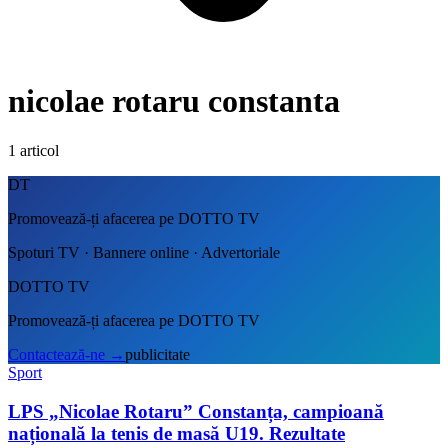
nicolae rotaru constanta
1
articol
DT
Promovează-ți afacerea pe DOTTO TV
Spoturi TV · Bannere online · Advertoriale
DOTTO TV
Promovează-ți afacerea pe DOTTO TV
Contactează-ne
→
publicitate
Sport
LPS „Nicolae Rotaru” Constanța, campioană
națională la tenis de masă U19. Rezultate