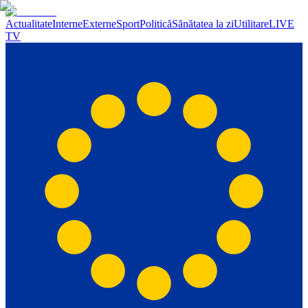
Actualitate
Interne
Externe
Sport
Politică
Sănătatea la zi
Utilitare
LIVE
TV