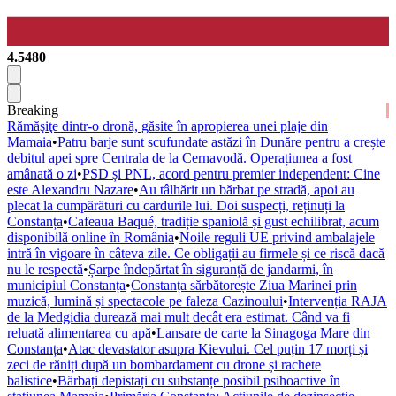
4.5480
Breaking
Rămăşiţe dintr-o dronă, găsite în apropierea unei plaje din
Mamaia
•
Patru barje sunt scufundate astăzi în Dunăre pentru a crește
debitul apei spre Centrala de la Cernavodă. Operațiunea a fost
amânată o zi
•
PSD și PNL, acord pentru premier independent: Cine
este Alexandru Nazare
•
Au tâlhărit un bărbat pe stradă, apoi au
plecat la cumpărături cu cardurile lui. Doi suspecți, reținuți la
Constanța
•
Cafeaua Baqué, tradiție spaniolă și gust echilibrat, acum
disponibilă online în România
•
Noile reguli UE privind ambalajele
intră în vigoare în câteva zile. Ce obligații au firmele și ce riscă dacă
nu le respectă
•
Șarpe îndepărtat în siguranță de jandarmi, în
municipiul Constanța
•
Constanța sărbătorește Ziua Marinei prin
muzică, lumină și spectacole pe faleza Cazinoului
•
Intervenția RAJA
de la Medgidia durează mai mult decât era estimat. Când va fi
reluată alimentarea cu apă
•
Lansare de carte la Sinagoga Mare din
Constanța
•
Atac devastator asupra Kievului. Cel puțin 17 morți și
zeci de răniți după un bombardament cu drone și rachete
balistice
•
Bărbați depistați cu substanțe posibil psihoactive în