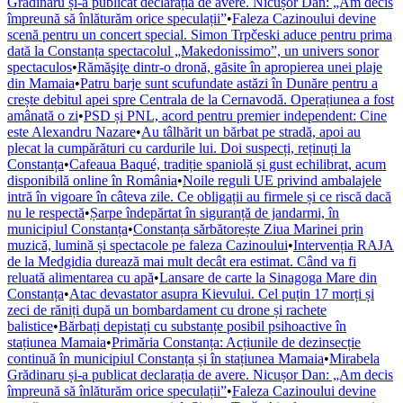
Grădinaru și-a publicat declarația de avere. Nicușor Dan: „Am decis
împreună să înlăturăm orice speculații”
•
Faleza Cazinoului devine
scenă pentru un concert special. Simon Trpčeski aduce pentru prima
dată la Constanța spectacolul „Makedonissimo”, un univers sonor
spectaculos
•
Rămăşiţe dintr-o dronă, găsite în apropierea unei plaje
din Mamaia
•
Patru barje sunt scufundate astăzi în Dunăre pentru a
crește debitul apei spre Centrala de la Cernavodă. Operațiunea a fost
amânată o zi
•
PSD și PNL, acord pentru premier independent: Cine
este Alexandru Nazare
•
Au tâlhărit un bărbat pe stradă, apoi au
plecat la cumpărături cu cardurile lui. Doi suspecți, reținuți la
Constanța
•
Cafeaua Baqué, tradiție spaniolă și gust echilibrat, acum
disponibilă online în România
•
Noile reguli UE privind ambalajele
intră în vigoare în câteva zile. Ce obligații au firmele și ce riscă dacă
nu le respectă
•
Șarpe îndepărtat în siguranță de jandarmi, în
municipiul Constanța
•
Constanța sărbătorește Ziua Marinei prin
muzică, lumină și spectacole pe faleza Cazinoului
•
Intervenția RAJA
de la Medgidia durează mai mult decât era estimat. Când va fi
reluată alimentarea cu apă
•
Lansare de carte la Sinagoga Mare din
Constanța
•
Atac devastator asupra Kievului. Cel puțin 17 morți și
zeci de răniți după un bombardament cu drone și rachete
balistice
•
Bărbați depistați cu substanțe posibil psihoactive în
stațiunea Mamaia
•
Primăria Constanța: Acțiunile de dezinsecție
continuă în municipiul Constanța și în stațiunea Mamaia
•
Mirabela
Grădinaru și-a publicat declarația de avere. Nicușor Dan: „Am decis
împreună să înlăturăm orice speculații”
•
Faleza Cazinoului devine