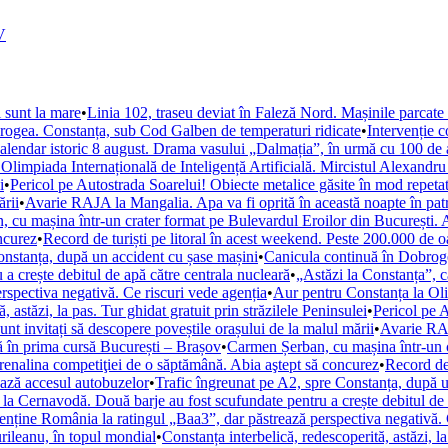
V
 sunt la mare
•
Linia 102, traseu deviat în Faleză Nord. Mașinile parcat
rogea. Constanța, sub Cod Galben de temperaturi ridicate
•
Intervenție 
calendar istoric 8 august. Drama vasului „Dalmația”, în urmă cu 100 de 
Olimpiada Internațională de Inteligență Artificială. Mircistul Alexandr
i
•
Pericol pe Autostrada Soarelui! Obiecte metalice găsite în mod repetat
ării
•
Avarie RAJA la Mangalia. Apa va fi oprită în această noapte în patru
 cu mașina într-un crater format pe Bulevardul Eroilor din București. A
ncurez
•
Record de turiști pe litoral în acest weekend. Peste 200.000 de 
onstanța, după un accident cu șase mașini
•
Canicula continuă în Dobroge
a crește debitul de apă către centrala nucleară
•
„Astăzi la Constanța”, 
spectiva negativă. Ce riscuri vede agenția
•
Aur pentru Constanța la Olim
, astăzi, la pas. Tur ghidat gratuit prin străzilele Peninsulei
•
Pericol pe 
sunt invitați să descopere poveștile orașului de la malul mării
•
Avarie RAJ
ă în prima cursă București – Brașov
•
Carmen Șerban, cu mașina într-un cr
renalina competiţiei de o săptămână. Abia aştept să concurez
•
Record de 
ează accesul autobuzelor
•
Trafic îngreunat pe A2, spre Constanța, după u
 la Cernavodă. Două barje au fost scufundate pentru a crește debitul de 
ține România la ratingul „Baa3”, dar păstrează perspectiva negativă. 
urileanu, în topul mondial
•
Constanța interbelică, redescoperită, astăzi, la