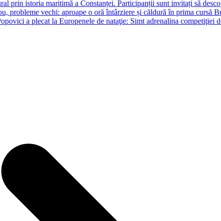
ral prin istoria maritimă a Constanței. Participanții sunt invitați să desc
u, probleme vechi: aproape o oră întârziere și căldură în prima cursă B
opovici a plecat la Europenele de nataţie: Simt adrenalina competiţiei 