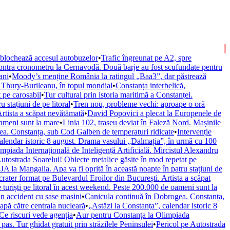
e blochează accesul autobuzelor
•
Trafic îngreunat pe A2, spre
contra cronometru la Cernavodă. Două barje au fost scufundate pentru
ani
•
Moody’s menține România la ratingul „Baa3”, dar păstrează
u Thury-Burileanu, în topul mondial
•
Constanța interbelică,
 pe carosabil
•
Tur cultural prin istoria maritimă a Constanței.
 stațiuni de pe litoral
•
Tren nou, probleme vechi: aproape o oră
rtista a scăpat nevătămată
•
David Popovici a plecat la Europenele de
oameni sunt la mare
•
Linia 102, traseu deviat în Faleză Nord. Mașinile
a. Constanța, sub Cod Galben de temperaturi ridicate
•
Intervenție
calendar istoric 8 august. Drama vasului „Dalmația”, în urmă cu 100
piada Internațională de Inteligență Artificială. Mircistul Alexandru
Autostrada Soarelui! Obiecte metalice găsite în mod repetat pe
A la Mangalia. Apa va fi oprită în această noapte în patru stațiuni de
ater format pe Bulevardul Eroilor din București. Artista a scăpat
turiști pe litoral în acest weekend. Peste 200.000 de oameni sunt la
n accident cu șase mașini
•
Canicula continuă în Dobrogea. Constanța,
apă către centrala nucleară
•
„Astăzi la Constanța”, calendar istoric 8
Ce riscuri vede agenția
•
Aur pentru Constanța la Olimpiada
 pas. Tur ghidat gratuit prin străzilele Peninsulei
•
Pericol pe Autostrada