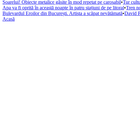
Soarelui! Obiecte metalice găsite în mod repetat pe carosabil
•
Tur cultu
Apa va fi oprită în această noapte în patru stațiuni de pe litoral
•
Tren no
Bulevardul Eroilor din București. Artista a scăpat nevătămată
•
David P
Acasă