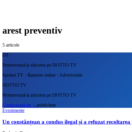
arest preventiv
5
articole
DT
Promovează-ți afacerea pe DOTTO TV
Spoturi TV · Bannere online · Advertoriale
DOTTO TV
Promovează-ți afacerea pe DOTTO TV
Contactează-ne
→
publicitate
Evenimente
Un constănțean a condus ilegal și a refuzat recoltarea