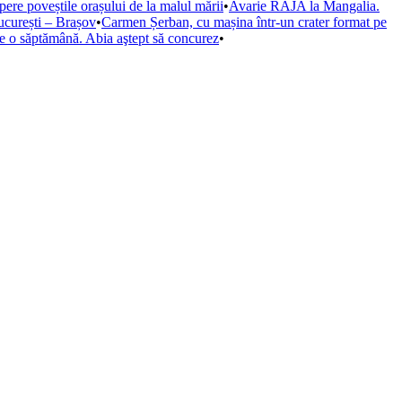
opere poveștile orașului de la malul mării
•
Avarie RAJA la Mangalia.
ucurești – Brașov
•
Carmen Șerban, cu mașina într-un crater format pe
de o săptămână. Abia aştept să concurez
•