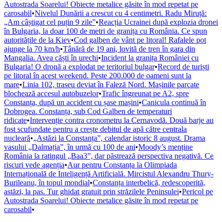
Autostrada Soarelui! Obiecte metalice găsite în mod repetat pe
carosabil
•
Nivelul Dunării a crescut cu 4 centimetri. Radu Miruță:
„Am câștigat cel puțin 9 zile”
•
Reacția Ucrainei după explozia dronei
în Bulgaria, la doar 100 de metri de granița cu România. Ce spun
autoritățile de la Kiev
•
Cod galben de vânt pe litoral! Rafalele pot
ajunge la 70 km/h
•
Tânără de 19 ani, lovită de tren în gara din
Mangalia. Avea căști în urechi
•
Incident la granița României cu
Bulgaria! O dronă a explodat pe teritoriul bulgar
•
Record de turiști
pe litoral în acest weekend. Peste 200.000 de oameni sunt la
mare
•
Linia 102, traseu deviat în Faleză Nord. Mașinile parcate
blochează accesul autobuzelor
•
Trafic îngreunat pe A2, spre
Constanța, după un accident cu șase mașini
•
Canicula continuă în
Dobrogea. Constanța, sub Cod Galben de temperaturi
ridicate
•
Intervenție contra cronometru la Cernavodă. Două barje au
fost scufundate pentru a crește debitul de apă către centrala
nucleară
•
„Astăzi la Constanța”, calendar istoric 8 august. Drama
vasului „Dalmația”, în urmă cu 100 de ani
•
Moody’s menține
România la ratingul „Baa3”, dar păstrează perspectiva negativă. Ce
riscuri vede agenția
•
Aur pentru Constanța la Olimpiada
Internațională de Inteligență Artificială. Mircistul Alexandru Thury-
Burileanu, în topul mondial
•
Constanța interbelică, redescoperită,
astăzi, la pas. Tur ghidat gratuit prin străzilele Peninsulei
•
Pericol pe
Autostrada Soarelui! Obiecte metalice găsite în mod repetat pe
carosabil
•