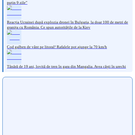
puțin 9 zile”
Reacția Ucrainei după explozia dronei în Bulgaria, la doar 100 de metri de
granița cu România. Ce spun autoritățile de la Kiev
Cod galben de vânt pe litoral! Rafalele pot ajunge la 70 km/h
Tânără de 19 ani, lovită de tren în gara din Mangalia. Avea căști în urechi