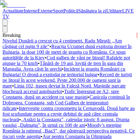
Actualitate
Interne
Externe
Sport
Politică
Sănătatea la zi
Utilitare
LIVE
TV
Breaking
Nivelul Dunării a crescut cu 4 centimetri. Radu Miruță: „Am
câștigat cel puțin 9 zile”
•
Reacția Ucrainei după explozia dronei în
Bulgaria, la doar 100 de metri de granița cu România. Ce spun
autoritățile de la Kiev
•
Cod galben de vânt pe litoral! Rafalele pot
ajunge la 70 km/h
•
Tânără de 19 ani, lovită de tren în gara din
Mangalia. Avea căști în urechi
•
Incident la granița României cu
Bulgaria! O dronă a explodat pe teritoriul bulgar
•
Record de turiști
pe litoral în acest weekend. Peste 200.000 de oameni sunt la
mare
•
Linia 102, traseu deviat în Faleză Nord. Mașinile parcate
blochează accesul autobuzelor
•
Trafic îngreunat pe A2, spre
Constanța, după un accident cu șase mașini
•
Canicula continuă în
Dobrogea. Constanța, sub Cod Galben de temperaturi
ridicate
•
Intervenție contra cronometru la Cernavodă. Două barje au
fost scufundate pentru a crește debitul de apă către centrala
nucleară
•
„Astăzi la Constanța”, calendar istoric 8 august. Drama
vasului „Dalmația”, în urmă cu 100 de ani
•
Moody’s menține
România la ratingul „Baa3”, dar păstrează perspectiva negativă. Ce
riscuri vede agenția
•
Aur pentru Constanța la Olimpiada