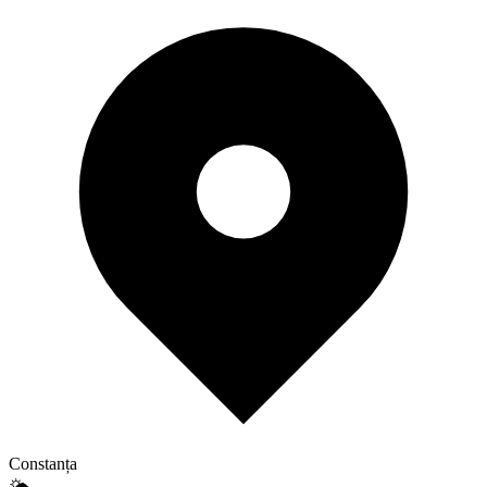
Constanța
🌤️