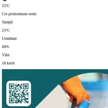
23
°
C
Cer predominant senin
Simțită
23
°C
Umiditate
68
%
Vânt
18
km/h