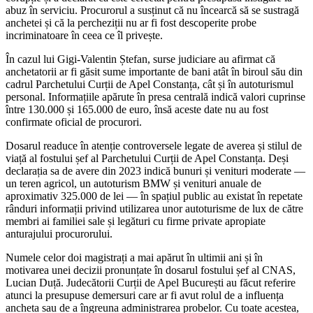
abuz în serviciu. Procurorul a susținut că nu încearcă să se sustragă
anchetei și că la percheziții nu ar fi fost descoperite probe
incriminatoare în ceea ce îl privește.
În cazul lui Gigi-Valentin Ștefan, surse judiciare au afirmat că
anchetatorii ar fi găsit sume importante de bani atât în biroul său din
cadrul Parchetului Curții de Apel Constanța, cât și în autoturismul
personal. Informațiile apărute în presa centrală indică valori cuprinse
între 130.000 și 165.000 de euro, însă aceste date nu au fost
confirmate oficial de procurori.
Dosarul readuce în atenție controversele legate de averea și stilul de
viață al fostului șef al Parchetului Curții de Apel Constanța. Deși
declarația sa de avere din 2023 indică bunuri și venituri moderate —
un teren agricol, un autoturism BMW și venituri anuale de
aproximativ 325.000 de lei — în spațiul public au existat în repetate
rânduri informații privind utilizarea unor autoturisme de lux de către
membri ai familiei sale și legături cu firme private apropiate
anturajului procurorului.
Numele celor doi magistrați a mai apărut în ultimii ani și în
motivarea unei decizii pronunțate în dosarul fostului șef al CNAS,
Lucian Duță. Judecătorii Curții de Apel București au făcut referire
atunci la presupuse demersuri care ar fi avut rolul de a influența
ancheta sau de a îngreuna administrarea probelor. Cu toate acestea,