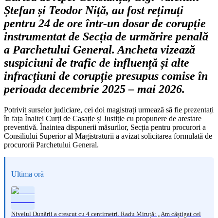
Ștefan și Teodor Niță, au fost reținuți
pentru 24 de ore într-un dosar de corupție
instrumentat de Secția de urmărire penală
a Parchetului General. Ancheta vizează
suspiciuni de trafic de influență și alte
infracțiuni de corupție presupus comise în
perioada decembrie 2025 – mai 2026.
Potrivit surselor judiciare, cei doi magistrați urmează să fie prezentați
în fața Înaltei Curți de Casație și Justiție cu propunere de arestare
preventivă. Înaintea dispunerii măsurilor, Secția pentru procurori a
Consiliului Superior al Magistraturii a avizat solicitarea formulată de
procurorii Parchetului General.
Ultima oră
Nivelul Dunării a crescut cu 4 centimetri. Radu Miruță: „Am câștigat cel