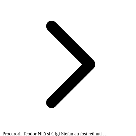
Procurorii Teodor Niță și Gigi Ștefan au fost reținuți …