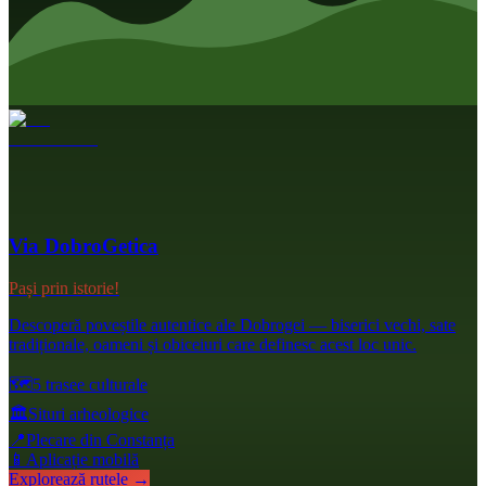
Via DobroGetica
Pași prin istorie!
Descoperă poveștile autentice ale Dobrogei — biserici vechi, sate
tradiționale, oameni și obiceiuri care definesc acest loc unic.
🗺️
5 trasee culturale
🏛️
Situri arheologice
📍
Plecare din Constanța
📱
Aplicație mobilă
Explorează rutele →