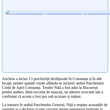
Ancheta a inclus 13 percheziții desfășurate în Constanța și în alte
locații, printre spațiile vizate aflându-se inclusiv sediul Parchetului
Curții de Apel Constanța. Teodor Niță a fost adus la București
pentru audieri, fiind escortat de mascați, iar ulterior avocatul său a
confirmat că acesta a fost pus sub acuzare și reținut.
La intrarea în sediul Parchetului General, Niță a respins acuzațiile de
corupție și a declarat că este cercetat pentru presupusă instigare la