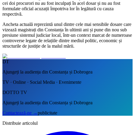
cei doi procurori nu au fost inculpați în acel dosar și nu au fost
formulate oficial acuzații împotriva lor în legătură cu cauza
respectivă.
Ancheta actuală reprezintă unul dintre cele mai sensibile dosare care
vizează magistrați din Constanța în ultimii ani și pune din nou sub
presiune sistemul judiciar local, într-un context marcat de numeroase
controverse legate de relațiile dintre mediul politic, economic și
structurile de justiție de la malul mării.
DT
Ajungeți la audiența din Constanța și Dobrogea
TV · Online · Social Media · Evenimente
DOTTO TV
Ajungeți la audiența din Constanța și Dobrogea
Contactează-ne
→
publicitate
Distribuie articolul