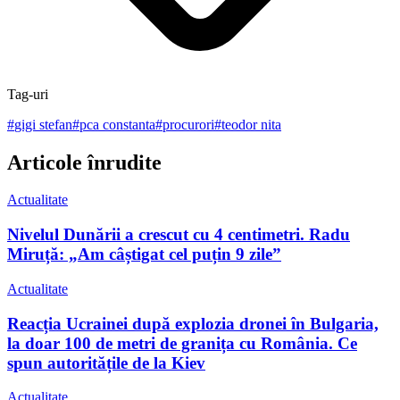
Tag-uri
#
gigi stefan
#
pca constanta
#
procurori
#
teodor nita
Articole înrudite
Actualitate
Nivelul Dunării a crescut cu 4 centimetri. Radu
Miruță: „Am câștigat cel puțin 9 zile”
Actualitate
Reacția Ucrainei după explozia dronei în Bulgaria,
la doar 100 de metri de granița cu România. Ce
spun autoritățile de la Kiev
Actualitate