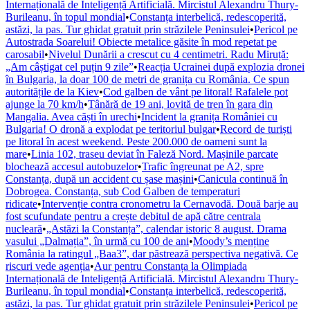
Internațională de Inteligență Artificială. Mircistul Alexandru Thury-
Burileanu, în topul mondial
•
Constanța interbelică, redescoperită,
astăzi, la pas. Tur ghidat gratuit prin străzilele Peninsulei
•
Pericol pe
Autostrada Soarelui! Obiecte metalice găsite în mod repetat pe
carosabil
•
Nivelul Dunării a crescut cu 4 centimetri. Radu Miruță:
„Am câștigat cel puțin 9 zile”
•
Reacția Ucrainei după explozia dronei
în Bulgaria, la doar 100 de metri de granița cu România. Ce spun
autoritățile de la Kiev
•
Cod galben de vânt pe litoral! Rafalele pot
ajunge la 70 km/h
•
Tânără de 19 ani, lovită de tren în gara din
Mangalia. Avea căști în urechi
•
Incident la granița României cu
Bulgaria! O dronă a explodat pe teritoriul bulgar
•
Record de turiști
pe litoral în acest weekend. Peste 200.000 de oameni sunt la
mare
•
Linia 102, traseu deviat în Faleză Nord. Mașinile parcate
blochează accesul autobuzelor
•
Trafic îngreunat pe A2, spre
Constanța, după un accident cu șase mașini
•
Canicula continuă în
Dobrogea. Constanța, sub Cod Galben de temperaturi
ridicate
•
Intervenție contra cronometru la Cernavodă. Două barje au
fost scufundate pentru a crește debitul de apă către centrala
nucleară
•
„Astăzi la Constanța”, calendar istoric 8 august. Drama
vasului „Dalmația”, în urmă cu 100 de ani
•
Moody’s menține
România la ratingul „Baa3”, dar păstrează perspectiva negativă. Ce
riscuri vede agenția
•
Aur pentru Constanța la Olimpiada
Internațională de Inteligență Artificială. Mircistul Alexandru Thury-
Burileanu, în topul mondial
•
Constanța interbelică, redescoperită,
astăzi, la pas. Tur ghidat gratuit prin străzilele Peninsulei
•
Pericol pe