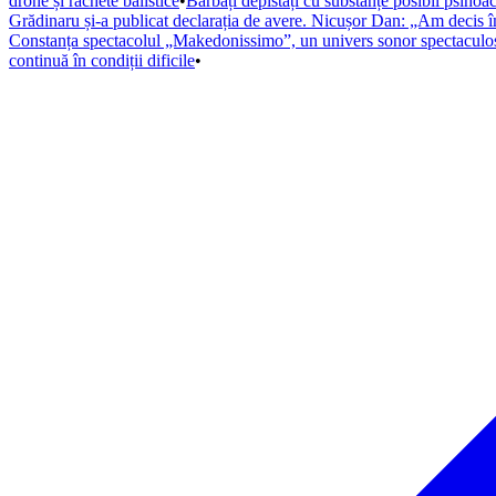
drone și rachete balistice
•
Bărbați depistați cu substanțe posibil psihoa
Grădinaru și-a publicat declarația de avere. Nicușor Dan: „Am decis î
Constanța spectacolul „Makedonissimo”, un univers sonor spectaculo
continuă în condiții dificile
•