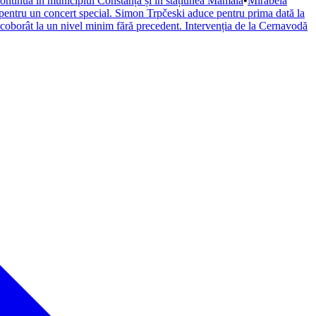
continuă în municipiul Constanța și în stațiunea Mamaia
•
Mirabela
pentru un concert special. Simon Trpčeski aduce pentru prima dată la
coborât la un nivel minim fără precedent. Intervenția de la Cernavodă