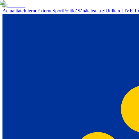
Actualitate
Interne
Externe
Sport
Politică
Sănătatea la zi
Utilitare
LIVE T