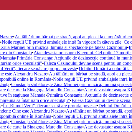
 Nazare
•
Au tâlhărit un bărbat pe stradă, apoi au plecat la cumpărături cu 
•
Noile reguli UE privind ambalajele intră în vigoare în câteva zile. Ce ob
 Ziua Marinei prin muzică, lumină și spectacole pe faleza Cazinoului
•
I
are din Constanța
•
Atac devastator asupra Kievului. Cel puțin 17 morți 
ea Mamaia
•
Primăria Constanța: Acțiunile de dezinsecție continuă în muni
turăm orice speculații”
•
Faleza Cazinoului devine scenă pentru un conce
l Verii”, fiecare seară are propria poveste
•
Debitul Dunării a coborât la
ne este Alexandru Nazare
•
Au tâlhărit un bărbat pe stradă, apoi au plecat
isponibilă online în România
•
Noile reguli UE privind ambalajele intră în 
stanța
•
Constanța sărbătorește Ziua Marinei prin muzică, lumină și spect
are de carte la Sinagoga Mare din Constanța
•
Atac devastator asupra Ki
ctive în stațiunea Mamaia
•
Primăria Constanța: Acțiunile de dezinsecție 
mpreună să înlăturăm orice speculații”
•
Faleza Cazinoului devine scenă 
s
•
În „Ritmul Verii”, fiecare seară are propria poveste
•
Debitul Dunării a 
ndent: Cine este Alexandru Nazare
•
Au tâlhărit un bărbat pe stradă, apoi
isponibilă online în România
•
Noile reguli UE privind ambalajele intră în 
stanța
•
Constanța sărbătorește Ziua Marinei prin muzică, lumină și spect
are de carte la Sinagoga Mare din Constanța
•
Atac devastator asupra Ki