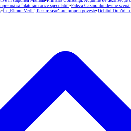
ctive în stațiunea Mamaia
•
Primăria Constanța: Acțiunile de dezinsecție 
mpreună să înlăturăm orice speculații”
•
Faleza Cazinoului devine scenă 
s
•
În „Ritmul Verii”, fiecare seară are propria poveste
•
Debitul Dunării a 