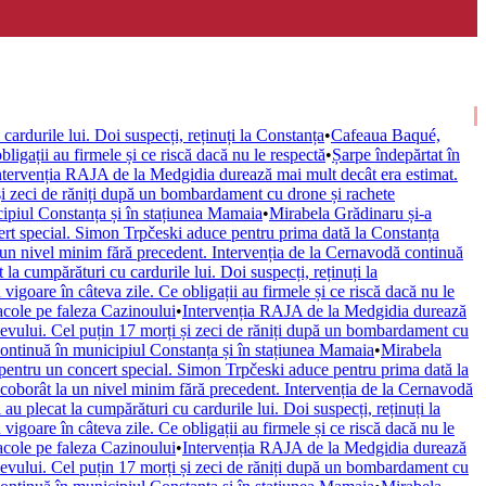
cardurile lui. Doi suspecți, reținuți la Constanța
•
Cafeaua Baqué,
ligații au firmele și ce riscă dacă nu le respectă
•
Șarpe îndepărtat în
ntervenția RAJA de la Medgidia durează mai mult decât era estimat.
și zeci de răniți după un bombardament cu drone și rachete
cipiul Constanța și în stațiunea Mamaia
•
Mirabela Grădinaru și-a
rt special. Simon Trpčeski aduce pentru prima dată la Constanța
 un nivel minim fără precedent. Intervenția de la Cernavodă continuă
 la cumpărături cu cardurile lui. Doi suspecți, reținuți la
vigoare în câteva zile. Ce obligații au firmele și ce riscă dacă nu le
acole pe faleza Cazinoului
•
Intervenția RAJA de la Medgidia durează
evului. Cel puțin 17 morți și zeci de răniți după un bombardament cu
continuă în municipiul Constanța și în stațiunea Mamaia
•
Mirabela
pentru un concert special. Simon Trpčeski aduce pentru prima dată la
coborât la un nivel minim fără precedent. Intervenția de la Cernavodă
 au plecat la cumpărături cu cardurile lui. Doi suspecți, reținuți la
vigoare în câteva zile. Ce obligații au firmele și ce riscă dacă nu le
acole pe faleza Cazinoului
•
Intervenția RAJA de la Medgidia durează
evului. Cel puțin 17 morți și zeci de răniți după un bombardament cu