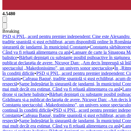
4.5480
Breaking
PSD și PNL, acord pentru premier independent: Cine este Alexandru
tradiție spaniolă și gust echilibrat, acum disponibilă online în România
siguranță de jandarmi, în municipiul Constanța
•
Constanța sărbătorește
Când va fi reluată alimentarea cu apă
•
Lansare de carte la Sinagoga M
balistice
•
Bărbați depistați cu substanțe posibil psihoactive în stațiun
publicat declarația de avere. Nicușor Dan: „Am decis împreună să înlă
spectacolul „Makedonissimo”, un univers sonor spectaculos
•
În „Ritmu
în condiții dificile
•
PSD și PNL, acord pentru premier independent: Ci
Constanța
•
Cafeaua Baqué, tradiție spaniolă și gust echilibrat, acum d
respectă
•
Șarpe îndepărtat în siguranță de jandarmi, în municipiul Con
mai mult decât era estimat. Când va fi reluată alimentarea cu apă
•
Lans
drone și rachete balistice
•
Bărbați depistați cu substanțe posibil psihoa
Grădinaru și-a publicat declarația de avere. Nicușor Dan: „Am decis î
Constanța spectacolul „Makedonissimo”, un univers sonor spectaculo
continuă în condiții dificile
•
PSD și PNL, acord pentru premier indepe
Constanța
•
Cafeaua Baqué, tradiție spaniolă și gust echilibrat, acum d
respectă
•
Șarpe îndepărtat în siguranță de jandarmi, în municipiul Con
mai mult decât era estimat. Când va fi reluată alimentarea cu apă
•
Lans