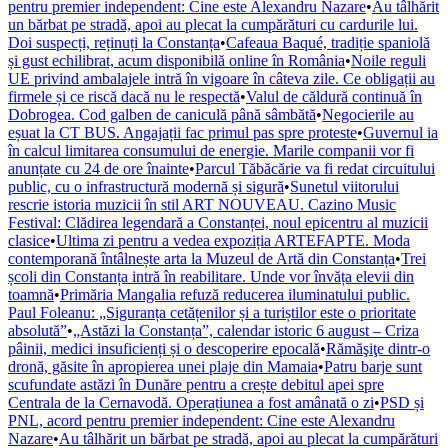
pentru premier independent: Cine este Alexandru Nazare
•
Au tâlhărit
un bărbat pe stradă, apoi au plecat la cumpărături cu cardurile lui.
Doi suspecți, reținuți la Constanța
•
Cafeaua Baqué, tradiție spaniolă
și gust echilibrat, acum disponibilă online în România
•
Noile reguli
UE privind ambalajele intră în vigoare în câteva zile. Ce obligații au
firmele și ce riscă dacă nu le respectă
•
Valul de căldură continuă în
Dobrogea. Cod galben de caniculă până sâmbătă
•
Negocierile au
eșuat la CT BUS. Angajații fac primul pas spre proteste
•
Guvernul ia
în calcul limitarea consumului de energie. Marile companii vor fi
anunțate cu 24 de ore înainte
•
Parcul Tăbăcărie va fi redat circuitului
public, cu o infrastructură modernă și sigură
•
Sunetul viitorului
rescrie istoria muzicii în stil ART NOUVEAU. Cazino Music
Festival: Clădirea legendară a Constanței, noul epicentru al muzicii
clasice
•
Ultima zi pentru a vedea expoziția ARTEFAPTE. Moda
contemporană întâlnește arta la Muzeul de Artă din Constanța
•
Trei
școli din Constanța intră în reabilitare. Unde vor învăța elevii din
toamnă
•
Primăria Mangalia refuză reducerea iluminatului public.
Paul Foleanu: „Siguranța cetățenilor și a turiștilor este o prioritate
absolută”
•
„Astăzi la Constanța”, calendar istoric 6 august – Criza
pâinii, medici insuficienți și o descoperire epocală
•
Rămăşiţe dintr-o
dronă, găsite în apropierea unei plaje din Mamaia
•
Patru barje sunt
scufundate astăzi în Dunăre pentru a crește debitul apei spre
Centrala de la Cernavodă. Operațiunea a fost amânată o zi
•
PSD și
PNL, acord pentru premier independent: Cine este Alexandru
Nazare
•
Au tâlhărit un bărbat pe stradă, apoi au plecat la cumpărături