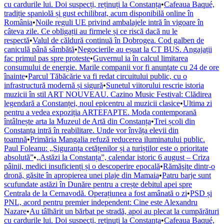
cu cardurile lui. Doi suspecți, reținuți la Constanța
•
Cafeaua Baqué,
tradiție spaniolă și gust echilibrat, acum disponibilă online în
România
•
Noile reguli UE privind ambalajele intră în vigoare în
câteva zile. Ce obligații au firmele și ce riscă dacă nu le
respectă
•
Valul de căldură continuă în Dobrogea. Cod galben de
caniculă până sâmbătă
•
Negocierile au eșuat la CT BUS. Angajații
fac primul pas spre proteste
•
Guvernul ia în calcul limitarea
consumului de energie. Marile companii vor fi anunțate cu 24 de ore
înainte
•
Parcul Tăbăcărie va fi redat circuitului public, cu o
infrastructură modernă și sigură
•
Sunetul viitorului rescrie istoria
muzicii în stil ART NOUVEAU. Cazino Music Festival: Clădirea
legendară a Constanței, noul epicentru al muzicii clasice
•
Ultima zi
pentru a vedea expoziția ARTEFAPTE. Moda contemporană
întâlnește arta la Muzeul de Artă din Constanța
•
Trei școli din
Constanța intră în reabilitare. Unde vor învăța elevii din
toamnă
•
Primăria Mangalia refuză reducerea iluminatului public.
Paul Foleanu: „Siguranța cetățenilor și a turiștilor este o prioritate
absolută”
•
„Astăzi la Constanța”, calendar istoric 6 august – Criza
pâinii, medici insuficienți și o descoperire epocală
•
Rămăşiţe dintr-o
dronă, găsite în apropierea unei plaje din Mamaia
•
Patru barje sunt
scufundate astăzi în Dunăre pentru a crește debitul apei spre
Centrala de la Cernavodă. Operațiunea a fost amânată o zi
•
PSD și
PNL, acord pentru premier independent: Cine este Alexandru
Nazare
•
Au tâlhărit un bărbat pe stradă, apoi au plecat la cumpărături
cu cardurile lui. Doi suspecți, reținuți la Constanța
•
Cafeaua Baqué,