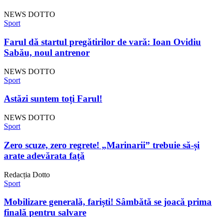
NEWS DOTTO
Sport
Farul dă startul pregătirilor de vară: Ioan Ovidiu
Sabău, noul antrenor
NEWS DOTTO
Sport
Astăzi suntem toți Farul!
NEWS DOTTO
Sport
Zero scuze, zero regrete! „Marinarii” trebuie să-și
arate adevărata față
Redacția Dotto
Sport
Mobilizare generală, fariști! Sâmbătă se joacă prima
finală pentru salvare