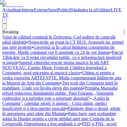
Actualitate
Interne
Externe
Sport
Politică
Sănătatea la zi
Utilitare
LIVE
TV
Breaking
Valul de căldură continuă în Dobrogea. Cod galben de caniculă
până sâmbătă
•
Negocierile au eșuat la CT BUS. Angajații fac primul
pas spre proteste
•
Guvernul ia în calcul limitarea consumului de
energie. Marile companii vor fi anunțate cu 24 de ore înainte
•
Parcul
Tăbăcărie va fi redat circuitului public, cu o infrastructură modernă
și sigură
•
Sunetul viitorului rescrie istoria muzicii în stil ART
NOUVEAU. Cazino Music Festival: Clădirea legendară a
Constanței, noul epicentru al muzicii clasice
•
Ultima zi pentru a
vedea expoziția ARTEFAPTE. Moda contemporană întâlnește arta
la Muzeul de Artă din Constanța
•
Trei școli din Constanța intră în
reabilitare. Unde vor învăța elevii din toamnă
•
Primăria Mangalia
refuză reducerea iluminatului public. Paul Foleanu: „Siguranța
cetățenilor și a turiștilor este o prioritate absolută”
•
„Astăzi la
Constanța”, calendar istoric 6 august – Criza pâinii, medici
insuficienți și o descoperire epocală
•
Rămăşiţe dintr-o dronă, găsite
în apropierea unei plaje din Mamaia
•
Patru barje sunt scufundate
astăzi în Dunăre pentru a crește debitul apei spre Centrala de la
Cernavodă. Operațiunea a fost amânată o zi
•
PSD și PNL, acord