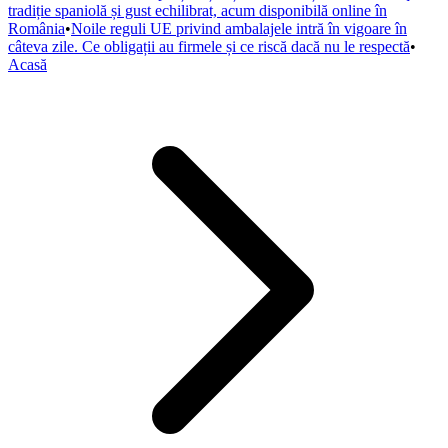
tradiție spaniolă și gust echilibrat, acum disponibilă online în
România
•
Noile reguli UE privind ambalajele intră în vigoare în
câteva zile. Ce obligații au firmele și ce riscă dacă nu le respectă
•
Acasă