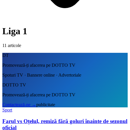
Liga 1
11
articole
DT
Promovează-ți afacerea pe DOTTO TV
Spoturi TV · Bannere online · Advertoriale
DOTTO TV
Promovează-ți afacerea pe DOTTO TV
Contactează-ne
→
publicitate
Sport
Farul vs Oțelul, remiză fără goluri înainte de sezonul
oficial