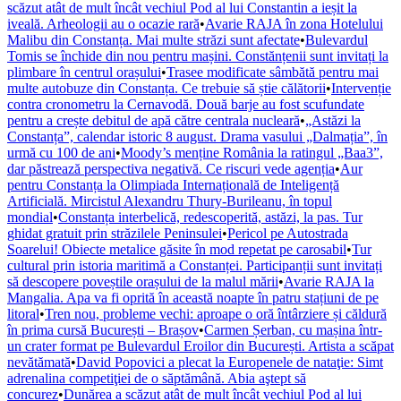
scăzut atât de mult încât vechiul Pod al lui Constantin a ieșit la
iveală. Arheologii au o ocazie rară
•
Avarie RAJA în zona Hotelului
Malibu din Constanța. Mai multe străzi sunt afectate
•
Bulevardul
Tomis se închide din nou pentru mașini. Constănțenii sunt invitați la
plimbare în centrul orașului
•
Trasee modificate sâmbătă pentru mai
multe autobuze din Constanța. Ce trebuie să știe călătorii
•
Intervenție
contra cronometru la Cernavodă. Două barje au fost scufundate
pentru a crește debitul de apă către centrala nucleară
•
„Astăzi la
Constanța”, calendar istoric 8 august. Drama vasului „Dalmația”, în
urmă cu 100 de ani
•
Moody’s menține România la ratingul „Baa3”,
dar păstrează perspectiva negativă. Ce riscuri vede agenția
•
Aur
pentru Constanța la Olimpiada Internațională de Inteligență
Artificială. Mircistul Alexandru Thury-Burileanu, în topul
mondial
•
Constanța interbelică, redescoperită, astăzi, la pas. Tur
ghidat gratuit prin străzilele Peninsulei
•
Pericol pe Autostrada
Soarelui! Obiecte metalice găsite în mod repetat pe carosabil
•
Tur
cultural prin istoria maritimă a Constanței. Participanții sunt invitați
să descopere poveștile orașului de la malul mării
•
Avarie RAJA la
Mangalia. Apa va fi oprită în această noapte în patru stațiuni de pe
litoral
•
Tren nou, probleme vechi: aproape o oră întârziere și căldură
în prima cursă București – Brașov
•
Carmen Șerban, cu mașina într-
un crater format pe Bulevardul Eroilor din București. Artista a scăpat
nevătămată
•
David Popovici a plecat la Europenele de nataţie: Simt
adrenalina competiţiei de o săptămână. Abia aştept să
concurez
•
Dunărea a scăzut atât de mult încât vechiul Pod al lui