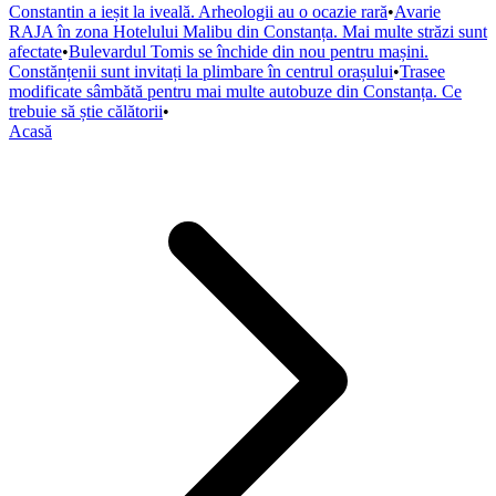
Constantin a ieșit la iveală. Arheologii au o ocazie rară
•
Avarie
RAJA în zona Hotelului Malibu din Constanța. Mai multe străzi sunt
afectate
•
Bulevardul Tomis se închide din nou pentru mașini.
Constănțenii sunt invitați la plimbare în centrul orașului
•
Trasee
modificate sâmbătă pentru mai multe autobuze din Constanța. Ce
trebuie să știe călătorii
•
Acasă