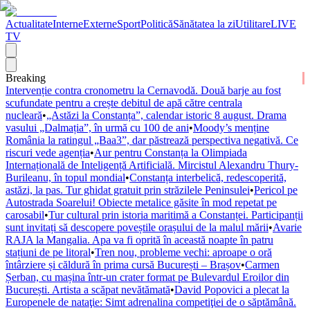
Actualitate
Interne
Externe
Sport
Politică
Sănătatea la zi
Utilitare
LIVE
TV
Breaking
Intervenție contra cronometru la Cernavodă. Două barje au fost
scufundate pentru a crește debitul de apă către centrala
nucleară
•
„Astăzi la Constanța”, calendar istoric 8 august. Drama
vasului „Dalmația”, în urmă cu 100 de ani
•
Moody’s menține
România la ratingul „Baa3”, dar păstrează perspectiva negativă. Ce
riscuri vede agenția
•
Aur pentru Constanța la Olimpiada
Internațională de Inteligență Artificială. Mircistul Alexandru Thury-
Burileanu, în topul mondial
•
Constanța interbelică, redescoperită,
astăzi, la pas. Tur ghidat gratuit prin străzilele Peninsulei
•
Pericol pe
Autostrada Soarelui! Obiecte metalice găsite în mod repetat pe
carosabil
•
Tur cultural prin istoria maritimă a Constanței. Participanții
sunt invitați să descopere poveștile orașului de la malul mării
•
Avarie
RAJA la Mangalia. Apa va fi oprită în această noapte în patru
stațiuni de pe litoral
•
Tren nou, probleme vechi: aproape o oră
întârziere și căldură în prima cursă București – Brașov
•
Carmen
Șerban, cu mașina într-un crater format pe Bulevardul Eroilor din
București. Artista a scăpat nevătămată
•
David Popovici a plecat la
Europenele de nataţie: Simt adrenalina competiţiei de o săptămână.