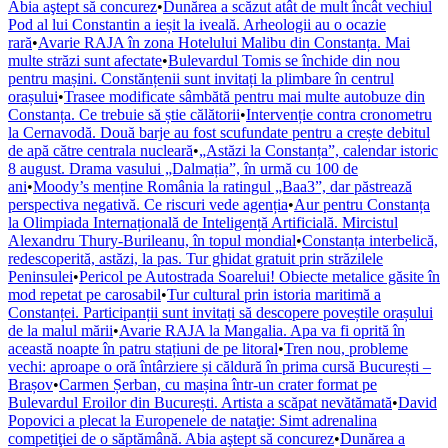
Abia aştept să concurez
•
Dunărea a scăzut atât de mult încât vechiul
Pod al lui Constantin a ieșit la iveală. Arheologii au o ocazie
rară
•
Avarie RAJA în zona Hotelului Malibu din Constanța. Mai
multe străzi sunt afectate
•
Bulevardul Tomis se închide din nou
pentru mașini. Constănțenii sunt invitați la plimbare în centrul
orașului
•
Trasee modificate sâmbătă pentru mai multe autobuze din
Constanța. Ce trebuie să știe călătorii
•
Intervenție contra cronometru
la Cernavodă. Două barje au fost scufundate pentru a crește debitul
de apă către centrala nucleară
•
„Astăzi la Constanța”, calendar istoric
8 august. Drama vasului „Dalmația”, în urmă cu 100 de
ani
•
Moody’s menține România la ratingul „Baa3”, dar păstrează
perspectiva negativă. Ce riscuri vede agenția
•
Aur pentru Constanța
la Olimpiada Internațională de Inteligență Artificială. Mircistul
Alexandru Thury-Burileanu, în topul mondial
•
Constanța interbelică,
redescoperită, astăzi, la pas. Tur ghidat gratuit prin străzilele
Peninsulei
•
Pericol pe Autostrada Soarelui! Obiecte metalice găsite în
mod repetat pe carosabil
•
Tur cultural prin istoria maritimă a
Constanței. Participanții sunt invitați să descopere poveștile orașului
de la malul mării
•
Avarie RAJA la Mangalia. Apa va fi oprită în
această noapte în patru stațiuni de pe litoral
•
Tren nou, probleme
vechi: aproape o oră întârziere și căldură în prima cursă București –
Brașov
•
Carmen Șerban, cu mașina într-un crater format pe
Bulevardul Eroilor din București. Artista a scăpat nevătămată
•
David
Popovici a plecat la Europenele de nataţie: Simt adrenalina
competiţiei de o săptămână. Abia aştept să concurez
•
Dunărea a