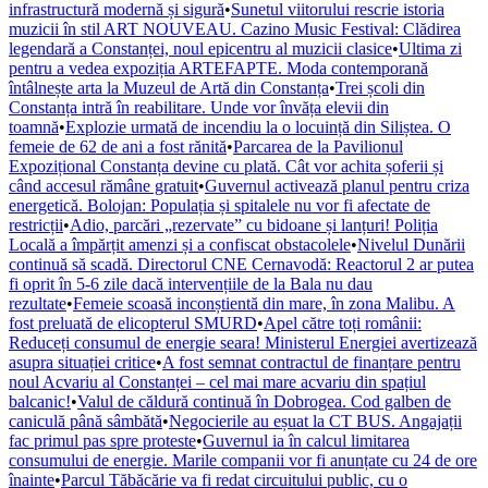
infrastructură modernă și sigură
•
Sunetul viitorului rescrie istoria
muzicii în stil ART NOUVEAU. Cazino Music Festival: Clădirea
legendară a Constanței, noul epicentru al muzicii clasice
•
Ultima zi
pentru a vedea expoziția ARTEFAPTE. Moda contemporană
întâlnește arta la Muzeul de Artă din Constanța
•
Trei școli din
Constanța intră în reabilitare. Unde vor învăța elevii din
toamnă
•
Explozie urmată de incendiu la o locuință din Siliștea. O
femeie de 62 de ani a fost rănită
•
Parcarea de la Pavilionul
Expozițional Constanța devine cu plată. Cât vor achita șoferii și
când accesul rămâne gratuit
•
Guvernul activează planul pentru criza
energetică. Bolojan: Populația și spitalele nu vor fi afectate de
restricții
•
Adio, parcări „rezervate” cu bidoane și lanțuri! Poliția
Locală a împărțit amenzi și a confiscat obstacolele
•
Nivelul Dunării
continuă să scadă. Directorul CNE Cernavodă: Reactorul 2 ar putea
fi oprit în 5-6 zile dacă intervențiile de la Bala nu dau
rezultate
•
Femeie scoasă inconștientă din mare, în zona Malibu. A
fost preluată de elicopterul SMURD
•
Apel către toți românii:
Reduceți consumul de energie seara! Ministerul Energiei avertizează
asupra situației critice
•
A fost semnat contractul de finanțare pentru
noul Acvariu al Constanței – cel mai mare acvariu din spațiul
balcanic!
•
Valul de căldură continuă în Dobrogea. Cod galben de
caniculă până sâmbătă
•
Negocierile au eșuat la CT BUS. Angajații
fac primul pas spre proteste
•
Guvernul ia în calcul limitarea
consumului de energie. Marile companii vor fi anunțate cu 24 de ore
înainte
•
Parcul Tăbăcărie va fi redat circuitului public, cu o