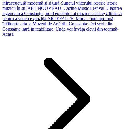
infrastructură modernă și sigură
•
Sunetul viitorului rescrie istoria
muzicii în stil ART NOUVEAU. Cazino Music Festival: Clădirea
legendară a Constanței, noul epicentru al muzicii clasice
•
Ultima zi
pentru a vedea expoziția ARTEFAPTE. Moda contemporană
întâlnește arta la Muzeul de Artă din Constanța
•
Trei școli din
Constanța intră în reabilitare. Unde vor învăța elevii din toamnă
•
Acasă