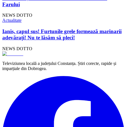
Farului
NEWS DOTTO
Actualitate
Ianis, capul sus! Furtunile grele formează marinarii
adevărați! Nu te lăsăm să pleci!
NEWS DOTTO
Televiziunea locală a județului Constanța. Știri corecte, rapide și
imparțiale din Dobrogea.