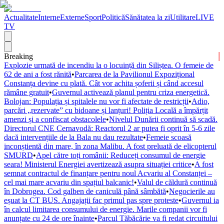
Actualitate
Interne
Externe
Sport
Politică
Sănătatea la zi
Utilitare
LIVE
TV
Breaking
Explozie urmată de incendiu la o locuință din Siliștea. O femeie de
62 de ani a fost rănită
•
Parcarea de la Pavilionul Expozițional
Constanța devine cu plată. Cât vor achita șoferii și când accesul
rămâne gratuit
•
Guvernul activează planul pentru criza energetică.
Bolojan: Populația și spitalele nu vor fi afectate de restricții
•
Adio,
parcări „rezervate” cu bidoane și lanțuri! Poliția Locală a împărțit
amenzi și a confiscat obstacolele
•
Nivelul Dunării continuă să scadă.
Directorul CNE Cernavodă: Reactorul 2 ar putea fi oprit în 5-6 zile
dacă intervențiile de la Bala nu dau rezultate
•
Femeie scoasă
inconștientă din mare, în zona Malibu. A fost preluată de elicopterul
SMURD
•
Apel către toți românii: Reduceți consumul de energie
seara! Ministerul Energiei avertizează asupra situației critice
•
A fost
semnat contractul de finanțare pentru noul Acvariu al Constanței –
cel mai mare acvariu din spațiul balcanic!
•
Valul de căldură continuă
în Dobrogea. Cod galben de caniculă până sâmbătă
•
Negocierile au
eșuat la CT BUS. Angajații fac primul pas spre proteste
•
Guvernul ia
în calcul limitarea consumului de energie. Marile companii vor fi
anunțate cu 24 de ore înainte
•
Parcul Tăbăcărie va fi redat circuitului