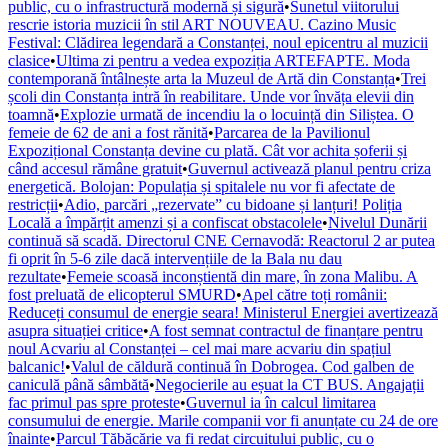
public, cu o infrastructură modernă și sigură
•
Sunetul viitorului
rescrie istoria muzicii în stil ART NOUVEAU. Cazino Music
Festival: Clădirea legendară a Constanței, noul epicentru al muzicii
clasice
•
Ultima zi pentru a vedea expoziția ARTEFAPTE. Moda
contemporană întâlnește arta la Muzeul de Artă din Constanța
•
Trei
școli din Constanța intră în reabilitare. Unde vor învăța elevii din
toamnă
•
Explozie urmată de incendiu la o locuință din Siliștea. O
femeie de 62 de ani a fost rănită
•
Parcarea de la Pavilionul
Expozițional Constanța devine cu plată. Cât vor achita șoferii și
când accesul rămâne gratuit
•
Guvernul activează planul pentru criza
energetică. Bolojan: Populația și spitalele nu vor fi afectate de
restricții
•
Adio, parcări „rezervate” cu bidoane și lanțuri! Poliția
Locală a împărțit amenzi și a confiscat obstacolele
•
Nivelul Dunării
continuă să scadă. Directorul CNE Cernavodă: Reactorul 2 ar putea
fi oprit în 5-6 zile dacă intervențiile de la Bala nu dau
rezultate
•
Femeie scoasă inconștientă din mare, în zona Malibu. A
fost preluată de elicopterul SMURD
•
Apel către toți românii:
Reduceți consumul de energie seara! Ministerul Energiei avertizează
asupra situației critice
•
A fost semnat contractul de finanțare pentru
noul Acvariu al Constanței – cel mai mare acvariu din spațiul
balcanic!
•
Valul de căldură continuă în Dobrogea. Cod galben de
caniculă până sâmbătă
•
Negocierile au eșuat la CT BUS. Angajații
fac primul pas spre proteste
•
Guvernul ia în calcul limitarea
consumului de energie. Marile companii vor fi anunțate cu 24 de ore
înainte
•
Parcul Tăbăcărie va fi redat circuitului public, cu o