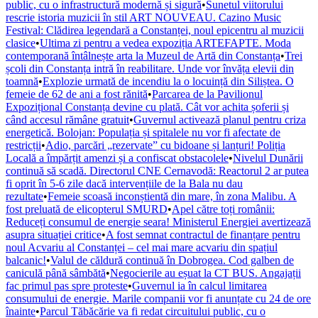
public, cu o infrastructură modernă și sigură
•
Sunetul viitorului
rescrie istoria muzicii în stil ART NOUVEAU. Cazino Music
Festival: Clădirea legendară a Constanței, noul epicentru al muzicii
clasice
•
Ultima zi pentru a vedea expoziția ARTEFAPTE. Moda
contemporană întâlnește arta la Muzeul de Artă din Constanța
•
Trei
școli din Constanța intră în reabilitare. Unde vor învăța elevii din
toamnă
•
Explozie urmată de incendiu la o locuință din Siliștea. O
femeie de 62 de ani a fost rănită
•
Parcarea de la Pavilionul
Expozițional Constanța devine cu plată. Cât vor achita șoferii și
când accesul rămâne gratuit
•
Guvernul activează planul pentru criza
energetică. Bolojan: Populația și spitalele nu vor fi afectate de
restricții
•
Adio, parcări „rezervate” cu bidoane și lanțuri! Poliția
Locală a împărțit amenzi și a confiscat obstacolele
•
Nivelul Dunării
continuă să scadă. Directorul CNE Cernavodă: Reactorul 2 ar putea
fi oprit în 5-6 zile dacă intervențiile de la Bala nu dau
rezultate
•
Femeie scoasă inconștientă din mare, în zona Malibu. A
fost preluată de elicopterul SMURD
•
Apel către toți românii:
Reduceți consumul de energie seara! Ministerul Energiei avertizează
asupra situației critice
•
A fost semnat contractul de finanțare pentru
noul Acvariu al Constanței – cel mai mare acvariu din spațiul
balcanic!
•
Valul de căldură continuă în Dobrogea. Cod galben de
caniculă până sâmbătă
•
Negocierile au eșuat la CT BUS. Angajații
fac primul pas spre proteste
•
Guvernul ia în calcul limitarea
consumului de energie. Marile companii vor fi anunțate cu 24 de ore
înainte
•
Parcul Tăbăcărie va fi redat circuitului public, cu o