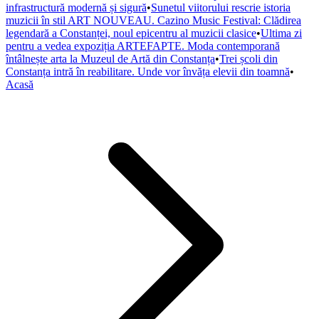
infrastructură modernă și sigură
•
Sunetul viitorului rescrie istoria
muzicii în stil ART NOUVEAU. Cazino Music Festival: Clădirea
legendară a Constanței, noul epicentru al muzicii clasice
•
Ultima zi
pentru a vedea expoziția ARTEFAPTE. Moda contemporană
întâlnește arta la Muzeul de Artă din Constanța
•
Trei școli din
Constanța intră în reabilitare. Unde vor învăța elevii din toamnă
•
Acasă