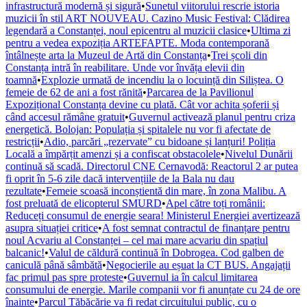
infrastructură modernă și sigură
•
Sunetul viitorului rescrie istoria
muzicii în stil ART NOUVEAU. Cazino Music Festival: Clădirea
legendară a Constanței, noul epicentru al muzicii clasice
•
Ultima zi
pentru a vedea expoziția ARTEFAPTE. Moda contemporană
întâlnește arta la Muzeul de Artă din Constanța
•
Trei școli din
Constanța intră în reabilitare. Unde vor învăța elevii din
toamnă
•
Explozie urmată de incendiu la o locuință din Siliștea. O
femeie de 62 de ani a fost rănită
•
Parcarea de la Pavilionul
Expozițional Constanța devine cu plată. Cât vor achita șoferii și
când accesul rămâne gratuit
•
Guvernul activează planul pentru criza
energetică. Bolojan: Populația și spitalele nu vor fi afectate de
restricții
•
Adio, parcări „rezervate” cu bidoane și lanțuri! Poliția
Locală a împărțit amenzi și a confiscat obstacolele
•
Nivelul Dunării
continuă să scadă. Directorul CNE Cernavodă: Reactorul 2 ar putea
fi oprit în 5-6 zile dacă intervențiile de la Bala nu dau
rezultate
•
Femeie scoasă inconștientă din mare, în zona Malibu. A
fost preluată de elicopterul SMURD
•
Apel către toți românii:
Reduceți consumul de energie seara! Ministerul Energiei avertizează
asupra situației critice
•
A fost semnat contractul de finanțare pentru
noul Acvariu al Constanței – cel mai mare acvariu din spațiul
balcanic!
•
Valul de căldură continuă în Dobrogea. Cod galben de
caniculă până sâmbătă
•
Negocierile au eșuat la CT BUS. Angajații
fac primul pas spre proteste
•
Guvernul ia în calcul limitarea
consumului de energie. Marile companii vor fi anunțate cu 24 de ore
înainte
•
Parcul Tăbăcărie va fi redat circuitului public, cu o