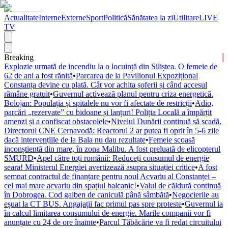
Actualitate
Interne
Externe
Sport
Politică
Sănătatea la zi
Utilitare
LIVE
TV
Breaking
Explozie urmată de incendiu la o locuință din Siliștea. O femeie de
62 de ani a fost rănită
•
Parcarea de la Pavilionul Expozițional
Constanța devine cu plată. Cât vor achita șoferii și când accesul
rămâne gratuit
•
Guvernul activează planul pentru criza energetică.
Bolojan: Populația și spitalele nu vor fi afectate de restricții
•
Adio,
parcări „rezervate” cu bidoane și lanțuri! Poliția Locală a împărțit
amenzi și a confiscat obstacolele
•
Nivelul Dunării continuă să scadă.
Directorul CNE Cernavodă: Reactorul 2 ar putea fi oprit în 5-6 zile
dacă intervențiile de la Bala nu dau rezultate
•
Femeie scoasă
inconștientă din mare, în zona Malibu. A fost preluată de elicopterul
SMURD
•
Apel către toți românii: Reduceți consumul de energie
seara! Ministerul Energiei avertizează asupra situației critice
•
A fost
semnat contractul de finanțare pentru noul Acvariu al Constanței –
cel mai mare acvariu din spațiul balcanic!
•
Valul de căldură continuă
în Dobrogea. Cod galben de caniculă până sâmbătă
•
Negocierile au
eșuat la CT BUS. Angajații fac primul pas spre proteste
•
Guvernul ia
în calcul limitarea consumului de energie. Marile companii vor fi
anunțate cu 24 de ore înainte
•
Parcul Tăbăcărie va fi redat circuitului