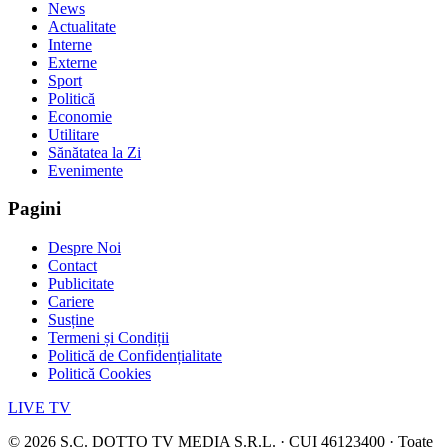
News
Actualitate
Interne
Externe
Sport
Politică
Economie
Utilitare
Sănătatea la Zi
Evenimente
Pagini
Despre Noi
Contact
Publicitate
Cariere
Susține
Termeni și Condiții
Politică de Confidențialitate
Politică Cookies
LIVE TV
©
2026
S.C. DOTTO TV MEDIA S.R.L. · CUI 46123400 · Toate