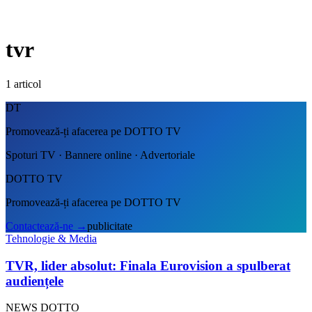
tvr
1
articol
DT
Promovează-ți afacerea pe DOTTO TV
Spoturi TV · Bannere online · Advertoriale
DOTTO TV
Promovează-ți afacerea pe DOTTO TV
Contactează-ne
→
publicitate
Tehnologie & Media
TVR, lider absolut: Finala Eurovision a spulberat
audiențele
NEWS DOTTO