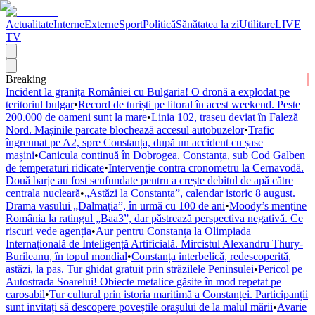
Actualitate
Interne
Externe
Sport
Politică
Sănătatea la zi
Utilitare
LIVE
TV
Breaking
Incident la granița României cu Bulgaria! O dronă a explodat pe
teritoriul bulgar
•
Record de turiști pe litoral în acest weekend. Peste
200.000 de oameni sunt la mare
•
Linia 102, traseu deviat în Faleză
Nord. Mașinile parcate blochează accesul autobuzelor
•
Trafic
îngreunat pe A2, spre Constanța, după un accident cu șase
mașini
•
Canicula continuă în Dobrogea. Constanța, sub Cod Galben
de temperaturi ridicate
•
Intervenție contra cronometru la Cernavodă.
Două barje au fost scufundate pentru a crește debitul de apă către
centrala nucleară
•
„Astăzi la Constanța”, calendar istoric 8 august.
Drama vasului „Dalmația”, în urmă cu 100 de ani
•
Moody’s menține
România la ratingul „Baa3”, dar păstrează perspectiva negativă. Ce
riscuri vede agenția
•
Aur pentru Constanța la Olimpiada
Internațională de Inteligență Artificială. Mircistul Alexandru Thury-
Burileanu, în topul mondial
•
Constanța interbelică, redescoperită,
astăzi, la pas. Tur ghidat gratuit prin străzilele Peninsulei
•
Pericol pe
Autostrada Soarelui! Obiecte metalice găsite în mod repetat pe
carosabil
•
Tur cultural prin istoria maritimă a Constanței. Participanții
sunt invitați să descopere poveștile orașului de la malul mării
•
Avarie