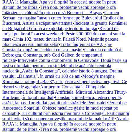
RAJA la Mangalia. Apa va fi oprită în această noapte în patru
stațiuni de pe litoral
•
Tren nou, probleme vechi: aproape o oră
întârziere și căldură în prima cursă București – Brașov
•
Carmen
Șerban, cu mașina într-un crater format pe Bulevardul Eroilor din
București. Artista a scăpat nevătămată
•
Incident la granița României
cu Bulgaria! O dronă a explodat pe teritoriul bulgar
•
Record de
turiști pe litoral în acest weekend. Peste 200.000 de oameni sunt la
mare
•
Linia 102, traseu deviat în Faleză Nord. Mașinile parcate
blochează accesul autobuzelor
•
Trafic îngreunat pe A2, spre
Constanța, după un accident cu șase mașini
•
Canicula continuă în
Dobrogea. Constanța, sub Cod Galben de temperaturi
ridicate
•
Intervenție contra cronometru la Cernavodă. Două barje au
fost scufundate pentru a crește debitul de apă către centrala
nucleară
•
„Astăzi la Constanța”, calendar istoric 8 august. Drama
vasului „Dalmația”, în urmă cu 100 de ani
•
Moody’s menține
România la ratingul „Baa3”, dar păstrează perspectiva negativă. Ce
riscuri vede agenția
•
Aur pentru Constanța la Olimpiada
Internațională de Inteligență Artificială. Mircistul Alexandru Thury-
Burileanu, în topul mondial
•
Constanța interbelică, redescoperită,
astăzi, la pas. Tur ghidat gratuit prin străzilele Peninsulei
•
Pericol pe
Autostrada Soarelui! Obiecte metalice găsite în mod repetat pe
carosabil
•
Tur cultural prin istoria maritimă a Constanței. Participanții
sunt invitați să descopere poveștile orașului de la malul mării
•
Avarie
RAJA la Mangalia. Apa va fi oprită în această noapte în patru
stațiuni de pe litoral
•
Tren nou, probleme vechi: aproape o oră