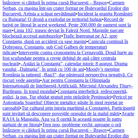
întârziere și căldură în prima cursă București – Brașov
•
Carmen
Șerban, cu mașina într-un crater format pe Bulevardul Eroilor din
București. Artista a scăpat nevătămată
•
Incident la granița României
cu Bulgaria! O dronă a explodat pe teritoriul bulgar
•
Record de
turiști pe litoral în acest weekend. Peste 200.000 de oameni sunt la
mare
•
Linia 102, traseu deviat în Faleză Nord. Mașinile parcate
blochează accesul autobuzelor
•
Trafic îngreunat pe A2, spre
Constanța, după un accident cu șase mașini
•
Canicula continuă în
Dobrogea. Constanța, sub Cod Galben de temperaturi
ridicate
•
Intervenție contra cronometru la Cernavodă. Două barje au
fost scufundate pentru a crește debitul de apă către centrala
nucleară
•
„Astăzi la Constanța”, calendar istoric 8 august. Drama
vasului „Dalmația”, în urmă cu 100 de ani
•
Moody’s menține
România la ratingul „Baa3”, dar păstrează perspectiva negativă. Ce
riscuri vede agenția
•
Aur pentru Constanța la Olimpiada
Internațională de Inteligență Artificială. Mircistul Alexandru Thury-
Burileanu, în topul mondial
•
Constanța interbelică, redescoperită,
astăzi, la pas. Tur ghidat gratuit prin străzilele Peninsulei
•
Pericol pe
Autostrada Soarelui! Obiecte metalice găsite în mod repetat pe
carosabil
•
Tur cultural prin istoria maritimă a Constanței. Participanții
sunt invitați să descopere poveștile orașului de la malul mării
•
Avarie
RAJA la Mangalia. Apa va fi oprită în această noapte în patru
stațiuni de pe litoral
•
Tren nou, probleme vechi: aproape o oră
întârziere și căldură în prima cursă București – Brașov
•
Carmen
Șerban, cu mașina într-un crater format pe Bulevardul Eroilor din