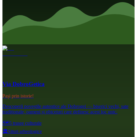
Via DobroGetica
Pași prin istorie!
Descoperă poveștile autentice ale Dobrogei — biserici vechi, sate
tradiționale, oameni și obiceiuri care definesc acest loc unic.
🗺️
5 trasee culturale
🏛️
Situri arheologice