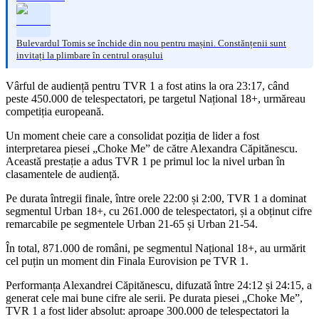
Bulevardul Tomis se închide din nou pentru mașini. Constănțenii sunt
invitați la plimbare în centrul orașului
Vârful de audiență pentru TVR 1 a fost atins la ora 23:17, când
peste 450.000 de telespectatori, pe targetul Național 18+, urmăreau
competiția europeană.
Un moment cheie care a consolidat poziția de lider a fost
interpretarea piesei „Choke Me” de către Alexandra Căpitănescu.
Această prestație a adus TVR 1 pe primul loc la nivel urban în
clasamentele de audiență.
Pe durata întregii finale, între orele 22:00 și 2:00, TVR 1 a dominat
segmentul Urban 18+, cu 261.000 de telespectatori, și a obținut cifre
remarcabile pe segmentele Urban 21-65 și Urban 21-54.
În total, 871.000 de români, pe segmentul Național 18+, au urmărit
cel puțin un moment din Finala Eurovision pe TVR 1.
Performanța Alexandrei Căpitănescu, difuzată între 24:12 și 24:15, a
generat cele mai bune cifre ale serii. Pe durata piesei „Choke Me”,
TVR 1 a fost lider absolut: aproape 300.000 de telespectatori la