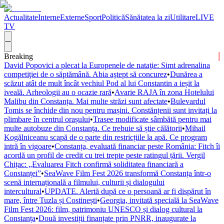
Actualitate
Interne
Externe
Sport
Politică
Sănătatea la zi
Utilitare
LIVE
TV
Breaking
David Popovici a plecat la Europenele de nataţie: Simt adrenalina
competiţiei de o săptămână. Abia aştept să concurez
•
Dunărea a
scăzut atât de mult încât vechiul Pod al lui Constantin a ieșit la
iveală. Arheologii au o ocazie rară
•
Avarie RAJA în zona Hotelului
Malibu din Constanța. Mai multe străzi sunt afectate
•
Bulevardul
Tomis se închide din nou pentru mașini. Constănțenii sunt invitați la
plimbare în centrul orașului
•
Trasee modificate sâmbătă pentru mai
multe autobuze din Constanța. Ce trebuie să știe călătorii
•
Mihail
Kogălniceanu scapă de o parte din restricțiile la apă. Ce program
intră în vigoare
•
Constanța, evaluată financiar peste România: Fitch îi
acordă un profil de credit cu trei trepte peste ratingul țării. Vergil
Chițac: „Evaluarea Fitch confirmă soliditatea financiară a
Constanței”
•
SeaWave Film Fest 2026 transformă Constanța într-o
scenă internațională a filmului, culturii și dialogului
intercultural
•
UPDATE. Alertă după ce o persoană ar fi dispărut în
mare, între Tuzla și Costinești
•
Georgia, invitată specială la SeaWave
Film Fest 2026: film, patrimoniu UNESCO și dialog cultural la
Constanța
•
Două investiții finanțate prin PNRR, inaugurate la