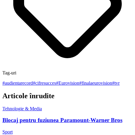
Tag-uri
#
audientarecord
#
cifresucces
#
Eurovision
#
finalaeurovision
#
tvr
Articole înrudite
Tehnologie & Media
Blocaj pentru fuziunea Paramount-Warner Bros
Sport