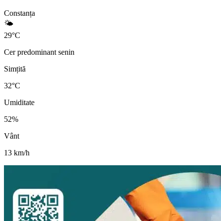
Constanța
🌤️
29
°
C
Cer predominant senin
Simțită
32
°C
Umiditate
52
%
Vânt
13
km/h