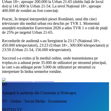
Urban 18+, aproape 200.000 la Urban 21-65 (dublu față de locul
doi) și 141.000 la Urban 21-54. La nivel Național 18+, aproape
400.000 de români au fost conectați.
Practic, în timpul interpretării piesei României, unul din cinci
televizoare din mediul urban era deschis pe TVR 1. Momentul
anunțării rezultatelor Eurovision 2026 a adus TVR 1 o cotă de piață
de 25% pe targetul Urban 21-65.
Recordurile de audiență s-au înregistrat la 23:17 (Național 18+,
450.000 telespectatori), 23:23 (Urban 18+, 309.000 telespectatori) și
23:59 (Urban 21-54, 156.000 telespectatori).
Succesul s-a extins și în mediul online, unde transmisiunea pe
tvrplus.ro a adunat peste 35.000 de utilizatori pe streamul principal,
la care s-au adăugat peste 5.000 de utilizatori pe streamul cu
interpretare în limba semnelor române.
DT
Ajungeți la audiența din Constanța și Dobrogea
TV · Online · Social Media · Evenimente
DOTTO TV