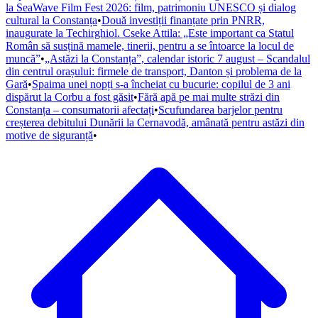
la SeaWave Film Fest 2026: film, patrimoniu UNESCO și dialog
cultural la Constanța
•
Două investiții finanțate prin PNRR,
inaugurate la Techirghiol. Cseke Attila: „Este important ca Statul
Român să susțină mamele, tinerii, pentru a se întoarce la locul de
muncă”
•
„Astăzi la Constanța”, calendar istoric 7 august – Scandalul
din centrul orașului: firmele de transport, Danton și problema de la
Gară
•
Spaima unei nopți s-a încheiat cu bucurie: copilul de 3 ani
dispărut la Corbu a fost găsit
•
Fără apă pe mai multe străzi din
Constanța – consumatorii afectați
•
Scufundarea barjelor pentru
creșterea debitului Dunării la Cernavodă, amânată pentru astăzi din
motive de siguranță
•