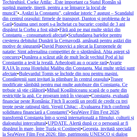
Techirghiol. Cseke Attila: „Este important ca Statul Român să
susțină mamele, tinerii, pentru a se întoarce la locul de
muncă”
•
„Astăzi la Constanța”, calendar istoric 7 august – Scandalul
din centrul orașului: firmele de transport, Danton și problema de la
Gară
•
Spaima unei nopți s-a încheiat cu bucurie: copilul de 3 ani
dispărut la Corbu a fost găsit
•
Fără apă pe mai multe străzi din
Constanța – consumatorii afectați
•
Scufundarea barjelor pentru
creșterea debitului Dunării la Cernavodă, amânată pentru astăzi din
motive de siguranță
•
David Popovici a plecat la Europenele de
nataţie: Simt adrenalina competiţiei de o săptămână. Abia aştept să
concurez
•
Dunărea a scăzut atât de mult încât vechiul Pod al lui
Constantin a ieșit la iveală. Arheologii au o ocazie rară
•
Avarie
RAJA în zona Hotelului Malibu din Constanța. Mai multe străzi sunt
afectate
•
Bulevardul Tomis se închide din nou pentru mașini.
Constănțenii sunt invitați la plimbare în centrul orașului
•
Trasee
modificate sâmbătă pentru mai multe autobuze din Constanța. Ce
trebuie să știe călătorii
•
Mihail Kogălniceanu scapă de o parte din
restricțiile la apă. Ce program intră în vigoare
•
Constanța, evaluată
financiar peste România: Fitch îi acordă un profil de credit cu trei
trepte peste ratingul țării. Vergil Chițac: „Evaluarea Fitch confirmă
soliditatea financiară a Constanței”
•
SeaWave Film Fest 2026
transformă Constanța într-o scenă internațională a filmului, culturii și
dialogului intercultural
•
UPDATE. Alertă după ce o persoană ar fi
dispărut în mare, între Tuzla și Costinești
•
Georgia, invitată specială
la SeaWave Film Fest 2026: film, patrimoniu UNESCO și dialog