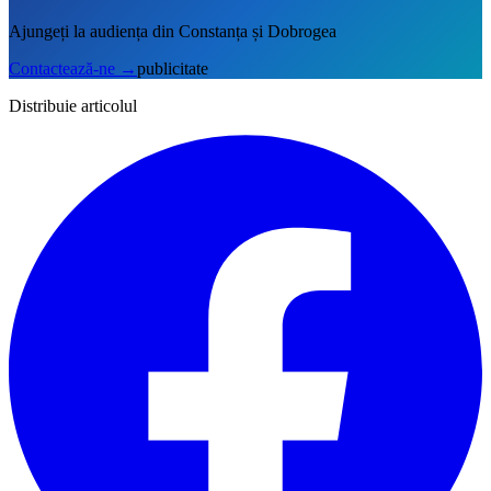
Ajungeți la audiența din Constanța și Dobrogea
Contactează-ne
→
publicitate
Distribuie articolul