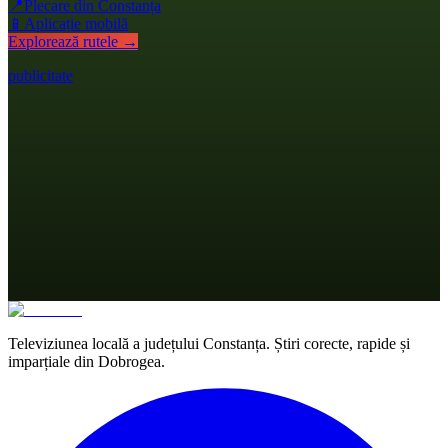
📍
Plecare din Constanța
📱
Aplicație mobilă
Explorează rutele →
publicitate
Televiziunea locală a județului Constanța. Știri corecte, rapide și
imparțiale din Dobrogea.