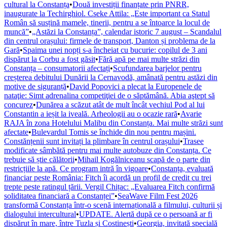
cultural la Constanța
•
Două investiții finanțate prin PNRR,
inaugurate la Techirghiol. Cseke Attila: „Este important ca Statul
Român să susțină mamele, tinerii, pentru a se întoarce la locul de
muncă”
•
„Astăzi la Constanța”, calendar istoric 7 august – Scandalul
din centrul orașului: firmele de transport, Danton și problema de la
Gară
•
Spaima unei nopți s-a încheiat cu bucurie: copilul de 3 ani
dispărut la Corbu a fost găsit
•
Fără apă pe mai multe străzi din
Constanța – consumatorii afectați
•
Scufundarea barjelor pentru
creșterea debitului Dunării la Cernavodă, amânată pentru astăzi din
motive de siguranță
•
David Popovici a plecat la Europenele de
nataţie: Simt adrenalina competiţiei de o săptămână. Abia aştept să
concurez
•
Dunărea a scăzut atât de mult încât vechiul Pod al lui
Constantin a ieșit la iveală. Arheologii au o ocazie rară
•
Avarie
RAJA în zona Hotelului Malibu din Constanța. Mai multe străzi sunt
afectate
•
Bulevardul Tomis se închide din nou pentru mașini.
Constănțenii sunt invitați la plimbare în centrul orașului
•
Trasee
modificate sâmbătă pentru mai multe autobuze din Constanța. Ce
trebuie să știe călătorii
•
Mihail Kogălniceanu scapă de o parte din
restricțiile la apă. Ce program intră în vigoare
•
Constanța, evaluată
financiar peste România: Fitch îi acordă un profil de credit cu trei
trepte peste ratingul țării. Vergil Chițac: „Evaluarea Fitch confirmă
soliditatea financiară a Constanței”
•
SeaWave Film Fest 2026
transformă Constanța într-o scenă internațională a filmului, culturii și
dialogului intercultural
•
UPDATE. Alertă după ce o persoană ar fi
dispărut în mare, între Tuzla și Costinești
•
Georgia, invitată specială