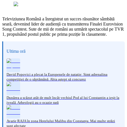
Televiziunea Română a înregistrat un succes răsunător sâmbătă
seară, devenind lider de audiență cu transmiterea Finalei Eurovision
Song Contest. Sute de mii de români au urmărit spectacolul pe TVR
1, propulsând postul public pe prima poziție în clasamente.
Ultima oră
David Popovici a plecat la Europenele de nataţie: Simt adrenalina
competiţiei de o săptămână. Abia aştept să concurez
Dunărea a scăzut atât de mult încât vechiul Pod al lui Constantin a ieșit la
iveală. Arheologii au o ocazie rară
Avarie RAJA în zona Hotelului Malibu din Constanța. Mai multe străzi
sunt afectate