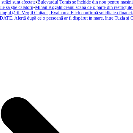
trăzi sunt afectate
•
Bulevardul Tomis se închide din nou pentru mașini. 
 să știe călătorii
•
Mihail Kogălniceanu scapă de o parte din restricțiile
atingul țării. Vergil Chițac: „Evaluarea Fitch confirmă soliditatea financ
ATE. Alertă după ce o persoană ar fi dispărut în mare, între Tuzla și C