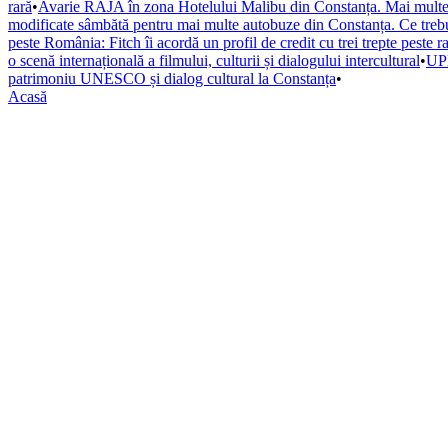
rară
•
Avarie RAJA în zona Hotelului Malibu din Constanța. Mai multe s
modificate sâmbătă pentru mai multe autobuze din Constanța. Ce trebuie
peste România: Fitch îi acordă un profil de credit cu trei trepte peste r
o scenă internațională a filmului, culturii și dialogului intercultural
•
UPD
patrimoniu UNESCO și dialog cultural la Constanța
•
Acasă