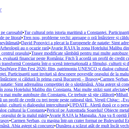
V
 pe carosabil
•
Tur cultural prin istoria maritimă a Constanței. Participanț
de pe litoral
•
Tren nou, probleme vechi: aproape o oră întârziere și căld
 nevătămată
•
David Popovici a plecat la Europenele de nataţie: Simt adre
. Arheologii au o ocazie rară
•
Avarie RAJA în zona Hotelului Malibu din C
 centrul orașului
•
Trasee modificate sâmbătă pentru mai multe autobuze di
, evaluată financiar peste România: Fitch îi acordă un profil de credit cu 
ansformă Constanța într-o scenă internațională a filmului, culturii și di
la SeaWave Film Fest 2026: film, patrimoniu UNESCO și dialog cultural
ței. Participanții sunt invitați să descopere poveștile orașului de la malu
ntârziere și căldură în prima cursă București – Brașov
•
Carmen Șerban, 
nataţie: Simt adrenalina competiţiei de o săptămână. Abia aştept să con
 zona Hotelului Malibu din Constanța. Mai multe străzi sunt afectate
•
u mai multe autobuze din Constanța. Ce trebuie să știe călătorii
•
Mihail 
un profil de credit cu trei trepte peste ratingul țării. Vergil Chițac: „E
i, culturii și dialogului intercultural
•
UPDATE. Alertă după ce o persoan
og cultural la Constanța
•
Pericol pe Autostrada Soarelui! Obiecte metal
e orașului de la malul mării
•
Avarie RAJA la Mangalia. Apa va fi oprită în 
Brașov
•
Carmen Șerban, cu mașina într-un crater format pe Bulevardul Ero
ămână. Abia aştept să concurez
•
Dunărea a scăzut atât de mult încât vechi