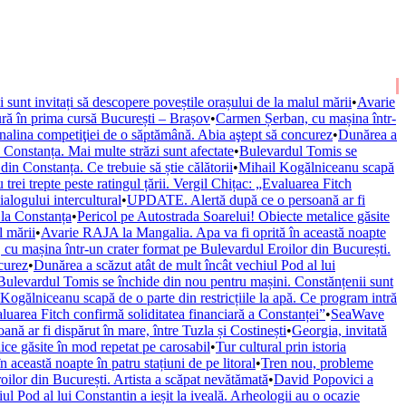
ii sunt invitați să descopere poveștile orașului de la malul mării
•
Avarie
ură în prima cursă București – Brașov
•
Carmen Șerban, cu mașina într-
nalina competiţiei de o săptămână. Abia aştept să concurez
•
Dunărea a
onstanța. Mai multe străzi sunt afectate
•
Bulevardul Tomis se
n Constanța. Ce trebuie să știe călătorii
•
Mihail Kogălniceanu scapă
trei trepte peste ratingul țării. Vergil Chițac: „Evaluarea Fitch
alogului intercultural
•
UPDATE. Alertă după ce o persoană ar fi
 la Constanța
•
Pericol pe Autostrada Soarelui! Obiecte metalice găsite
l mării
•
Avarie RAJA la Mangalia. Apa va fi oprită în această noapte
cu mașina într-un crater format pe Bulevardul Eroilor din București.
curez
•
Dunărea a scăzut atât de mult încât vechiul Pod al lui
Bulevardul Tomis se închide din nou pentru mașini. Constănțenii sunt
Kogălniceanu scapă de o parte din restricțiile la apă. Ce program intră
valuarea Fitch confirmă soliditatea financiară a Constanței”
•
SeaWave
ă ar fi dispărut în mare, între Tuzla și Costinești
•
Georgia, invitată
ice găsite în mod repetat pe carosabil
•
Tur cultural prin istoria
această noapte în patru stațiuni de pe litoral
•
Tren nou, probleme
ilor din București. Artista a scăpat nevătămată
•
David Popovici a
ul Pod al lui Constantin a ieșit la iveală. Arheologii au o ocazie