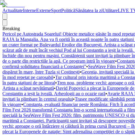
Actualitate
Interne
Externe
Sport
Politică
Sănătatea la zi
Utilitare
LIVE T
Breaking
Pericol pe Autostrada Soarelui! Obiecte metalice găsite în mod repetat
RAJA la Mangalia. Apa va fi oprită în această noapte în patru stațiuni 
un crater format pe Bulevardul Eroilor din București. Artista a scăpat
scăzut atât de mult încât vechiul Pod al lui Constantin a ieșit la iveală
închide din nou pentru mașini. Constănțenii sunt invitați la plimbare în
de o parte din restricțiile la apă. Ce program intră în vigoare
•
Constanța
confirmă soliditatea financiară a Constanței”
•
SeaWave Film Fest 2026 tr
dispărut în mare, între Tuzla și Costinești
•
Georgia, invitată specială 
în mod repetat pe carosabil
•
Tur cultural prin istoria maritimă a Constan
în patru stațiuni de pe litoral
•
Tren nou, probleme vechi: aproape o oră î
Artista a scăpat nevătămată
•
David Popovici a plecat la Europenele de 
Constantin a ieșit la iveală. Arheologii au o ocazie rară
•
Avarie RAJA în
invitați la plimbare în centrul orașului
•
Trasee modificate sâmbătă pentr
în vigoare
•
Constanța, evaluată financiar peste România: Fitch îi acordă 
Film Fest 2026 transformă Constanța într-o scenă internațională a filmulu
specială la SeaWave Film Fest 2026: film, patrimoniu UNESCO și dial
maritimă a Constanței. Participanții sunt invitați să descopere poveștil
vechi: aproape o oră întârziere și căldură în prima cursă București – 
plecat la Europenele de nataţie: Simt adrenalina competiţiei de o săpt