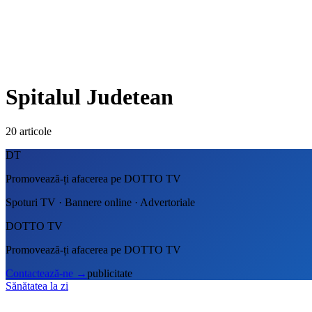
Spitalul Judetean
20
articole
DT
Promovează-ți afacerea pe DOTTO TV
Spoturi TV · Bannere online · Advertoriale
DOTTO TV
Promovează-ți afacerea pe DOTTO TV
Contactează-ne
→
publicitate
Sănătatea la zi