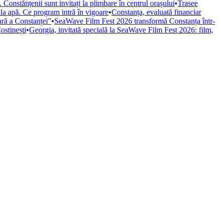
Constănțenii sunt invitați la plimbare în centrul orașului
•
Trasee
 la apă. Ce program intră în vigoare
•
Constanța, evaluată financiar
iară a Constanței”
•
SeaWave Film Fest 2026 transformă Constanța într-
ostinești
•
Georgia, invitată specială la SeaWave Film Fest 2026: film,