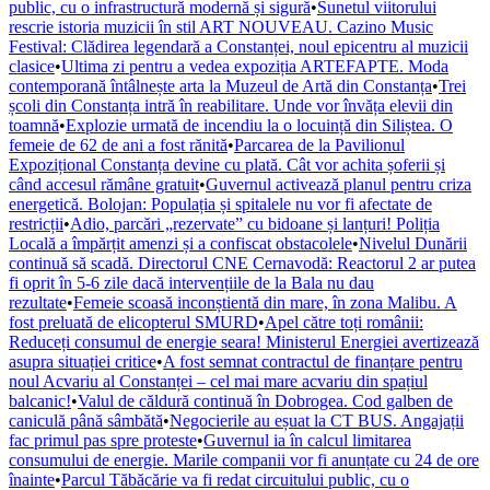
public, cu o infrastructură modernă și sigură
•
Sunetul viitorului
rescrie istoria muzicii în stil ART NOUVEAU. Cazino Music
Festival: Clădirea legendară a Constanței, noul epicentru al muzicii
clasice
•
Ultima zi pentru a vedea expoziția ARTEFAPTE. Moda
contemporană întâlnește arta la Muzeul de Artă din Constanța
•
Trei
școli din Constanța intră în reabilitare. Unde vor învăța elevii din
toamnă
•
Explozie urmată de incendiu la o locuință din Siliștea. O
femeie de 62 de ani a fost rănită
•
Parcarea de la Pavilionul
Expozițional Constanța devine cu plată. Cât vor achita șoferii și
când accesul rămâne gratuit
•
Guvernul activează planul pentru criza
energetică. Bolojan: Populația și spitalele nu vor fi afectate de
restricții
•
Adio, parcări „rezervate” cu bidoane și lanțuri! Poliția
Locală a împărțit amenzi și a confiscat obstacolele
•
Nivelul Dunării
continuă să scadă. Directorul CNE Cernavodă: Reactorul 2 ar putea
fi oprit în 5-6 zile dacă intervențiile de la Bala nu dau
rezultate
•
Femeie scoasă inconștientă din mare, în zona Malibu. A
fost preluată de elicopterul SMURD
•
Apel către toți românii:
Reduceți consumul de energie seara! Ministerul Energiei avertizează
asupra situației critice
•
A fost semnat contractul de finanțare pentru
noul Acvariu al Constanței – cel mai mare acvariu din spațiul
balcanic!
•
Valul de căldură continuă în Dobrogea. Cod galben de
caniculă până sâmbătă
•
Negocierile au eșuat la CT BUS. Angajații
fac primul pas spre proteste
•
Guvernul ia în calcul limitarea
consumului de energie. Marile companii vor fi anunțate cu 24 de ore
înainte
•
Parcul Tăbăcărie va fi redat circuitului public, cu o