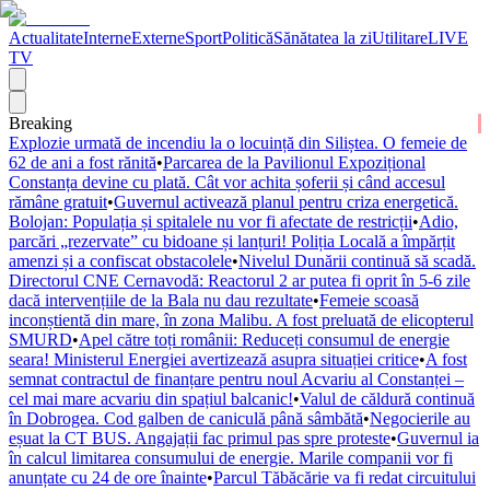
Actualitate
Interne
Externe
Sport
Politică
Sănătatea la zi
Utilitare
LIVE
TV
Breaking
Explozie urmată de incendiu la o locuință din Siliștea. O femeie de
62 de ani a fost rănită
•
Parcarea de la Pavilionul Expozițional
Constanța devine cu plată. Cât vor achita șoferii și când accesul
rămâne gratuit
•
Guvernul activează planul pentru criza energetică.
Bolojan: Populația și spitalele nu vor fi afectate de restricții
•
Adio,
parcări „rezervate” cu bidoane și lanțuri! Poliția Locală a împărțit
amenzi și a confiscat obstacolele
•
Nivelul Dunării continuă să scadă.
Directorul CNE Cernavodă: Reactorul 2 ar putea fi oprit în 5-6 zile
dacă intervențiile de la Bala nu dau rezultate
•
Femeie scoasă
inconștientă din mare, în zona Malibu. A fost preluată de elicopterul
SMURD
•
Apel către toți românii: Reduceți consumul de energie
seara! Ministerul Energiei avertizează asupra situației critice
•
A fost
semnat contractul de finanțare pentru noul Acvariu al Constanței –
cel mai mare acvariu din spațiul balcanic!
•
Valul de căldură continuă
în Dobrogea. Cod galben de caniculă până sâmbătă
•
Negocierile au
eșuat la CT BUS. Angajații fac primul pas spre proteste
•
Guvernul ia
în calcul limitarea consumului de energie. Marile companii vor fi
anunțate cu 24 de ore înainte
•
Parcul Tăbăcărie va fi redat circuitului