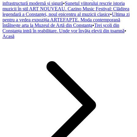
infrastructură modernă și sigură
•
Sunetul viitorului rescrie istoria
muzicii în stil ART NOUVEAU. Cazino Music Festival: Clădirea
legendară a Constanței, noul epicentru al muzicii clasice
•
Ultima zi
pentru a vedea expoziția ARTEFAPTE. Moda contemporană
întâlnește arta la Muzeul de Artă din Constanța
•
Trei școli din
Constanța intră în reabilitare. Unde vor învăța elevii din toamnă
•
Acasă