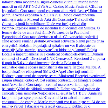
infrastructură modernă și sigură
•
Sunetul viitorului rescrie istoria
muzicii în stil ART NOUVEAU. Cazino Music Festival: Clădirea
legendară a Constanței, noul epicentru al muzicii clasice
•
Ultima zi
pentru a vedea expoziția ARTEFAPTE. Moda contemporană
întâlnește arta la Muzeul de Artă din Constanța
•
Trei școli din
Constanța intră în reabilitare. Unde vor învăța elevii din
toamnă
•
Explozie urmată de incendiu la o locuință din Siliștea. O
femeie de 62 de ani a fost rănită
•
Parcarea de la Pavilionul
Expozițional Constanța devine cu plată. Cât vor achita șoferii și
când accesul rămâne gratuit
•
Guvernul activează planul pentru criza
energetică. Bolojan: Populația și spitalele nu vor fi afectate de
restricții
•
Adio, parcări „rezervate” cu bidoane și lanțuri! Poliția
Locală a împărțit amenzi și a confiscat obstacolele
•
Nivelul Dunării
continuă să scadă. Directorul CNE Cernavodă: Reactorul 2 ar putea
fi oprit în 5-6 zile dacă intervențiile de la Bala nu dau
rezultate
•
Femeie scoasă inconștientă din mare, în zona Malibu. A
fost preluată de elicopterul SMURD
•
Apel către toți românii:
Reduceți consumul de energie seara! Ministerul Energiei avertizează
asupra situației critice
•
A fost semnat contractul de finanțare pentru
noul Acvariu al Constanței – cel mai mare acvariu din spațiul
balcanic!
•
Valul de căldură continuă în Dobrogea. Cod galben de
caniculă până sâmbătă
•
Negocierile au eșuat la CT BUS. Angajații
fac primul pas spre proteste
•
Guvernul ia în calcul limitarea
consumului de energie. Marile companii vor fi anunțate cu 24 de ore
înainte
•
Parcul Tăbăcărie va fi redat circuitului public, cu o