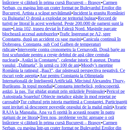
întârziere și căldură în prima cursă București – Brașov
•
Carmen
Șerban, cu mașina într-un crater format pe Bulevardul Eroilor din
București. Artista a scăpat nevătămată
•
Incident la granița României
cu Bulgaria! O dronă a explodat pe teritoriul bulgar
•
Record de
turiști pe litoral în acest weekend. Peste 200.000 de oameni sunt la
mare
•
Linia 102, traseu deviat în Faleză Nord. Mașinile parcate
blochează accesul autobuzelor
•
Trafic îngreunat pe A2, spre
Constanța, după un accident cu șase mașini
•
Canicula continuă în
Dobrogea. Constanța, sub Cod Galben de temperaturi
ridicate
•
Intervenție contra cronometru la Cernavodă. Două barje au
fost scufundate pentru a crește debitul de apă către centrala
nucleară
•
„Astăzi la Constanța”, calendar istoric 8 august. Drama
vasului „Dalmația”, în urmă cu 100 de ani
•
Moody’s menține
România la ratingul „Baa3”, dar păstrează perspectiva negativă. Ce
riscuri vede agenția
•
Aur pentru Constanța la Olimpiada
Internațională de Inteligență Artificială. Mircistul Alexandru Thury-
Burileanu, în topul mondial
•
Constanța interbelică, redescoperită,
astăzi, la pas. Tur ghidat gratuit prin străzilele Peninsulei
•
Pericol pe
Autostrada Soarelui! Obiecte metalice găsite în mod repetat pe
carosabil
•
Tur cultural prin istoria maritimă a Constanței. Participanții
sunt invitați să descopere poveștile orașului de la malul mării
•
Avarie
RAJA la Mangalia. Apa va fi oprită în această noapte în patru
stațiuni de pe litoral
•
Tren nou, probleme vechi: aproape o oră
întârziere și căldură în prima cursă București – Brașov
•
Carmen
Șerban, cu mașina într-un crater format pe Bulevardul Eroilor din