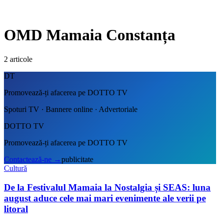
OMD Mamaia Constanța
2
articole
DT
Promovează-ți afacerea pe DOTTO TV
Spoturi TV · Bannere online · Advertoriale
DOTTO TV
Promovează-ți afacerea pe DOTTO TV
Contactează-ne
→
publicitate
Cultură
De la Festivalul Mamaia la Nostalgia și SEAS: luna
august aduce cele mai mari evenimente ale verii pe
litoral