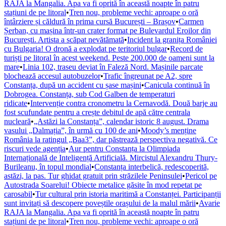
RAJA la Mangalia. Apa va fi oprită în această noapte în patru
stațiuni de pe litoral
•
Tren nou, probleme vechi: aproape o oră
întârziere și căldură în prima cursă București – Brașov
•
Carmen
Șerban, cu mașina într-un crater format pe Bulevardul Eroilor din
București. Artista a scăpat nevătămată
•
Incident la granița României
cu Bulgaria! O dronă a explodat pe teritoriul bulgar
•
Record de
turiști pe litoral în acest weekend. Peste 200.000 de oameni sunt la
mare
•
Linia 102, traseu deviat în Faleză Nord. Mașinile parcate
blochează accesul autobuzelor
•
Trafic îngreunat pe A2, spre
Constanța, după un accident cu șase mașini
•
Canicula continuă în
Dobrogea. Constanța, sub Cod Galben de temperaturi
ridicate
•
Intervenție contra cronometru la Cernavodă. Două barje au
fost scufundate pentru a crește debitul de apă către centrala
nucleară
•
„Astăzi la Constanța”, calendar istoric 8 august. Drama
vasului „Dalmația”, în urmă cu 100 de ani
•
Moody’s menține
România la ratingul „Baa3”, dar păstrează perspectiva negativă. Ce
riscuri vede agenția
•
Aur pentru Constanța la Olimpiada
Internațională de Inteligență Artificială. Mircistul Alexandru Thury-
Burileanu, în topul mondial
•
Constanța interbelică, redescoperită,
astăzi, la pas. Tur ghidat gratuit prin străzilele Peninsulei
•
Pericol pe
Autostrada Soarelui! Obiecte metalice găsite în mod repetat pe
carosabil
•
Tur cultural prin istoria maritimă a Constanței. Participanții
sunt invitați să descopere poveștile orașului de la malul mării
•
Avarie
RAJA la Mangalia. Apa va fi oprită în această noapte în patru
stațiuni de pe litoral
•
Tren nou, probleme vechi: aproape o oră