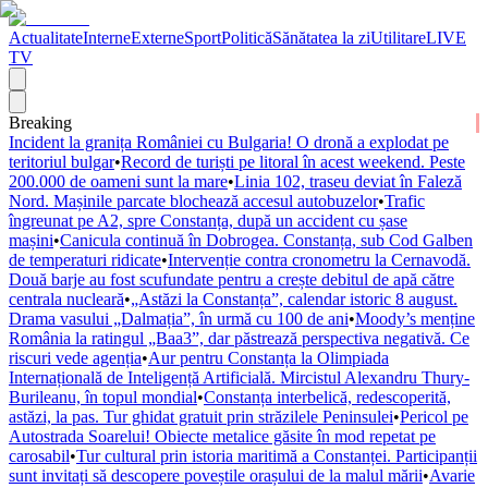
Actualitate
Interne
Externe
Sport
Politică
Sănătatea la zi
Utilitare
LIVE
TV
Breaking
Incident la granița României cu Bulgaria! O dronă a explodat pe
teritoriul bulgar
•
Record de turiști pe litoral în acest weekend. Peste
200.000 de oameni sunt la mare
•
Linia 102, traseu deviat în Faleză
Nord. Mașinile parcate blochează accesul autobuzelor
•
Trafic
îngreunat pe A2, spre Constanța, după un accident cu șase
mașini
•
Canicula continuă în Dobrogea. Constanța, sub Cod Galben
de temperaturi ridicate
•
Intervenție contra cronometru la Cernavodă.
Două barje au fost scufundate pentru a crește debitul de apă către
centrala nucleară
•
„Astăzi la Constanța”, calendar istoric 8 august.
Drama vasului „Dalmația”, în urmă cu 100 de ani
•
Moody’s menține
România la ratingul „Baa3”, dar păstrează perspectiva negativă. Ce
riscuri vede agenția
•
Aur pentru Constanța la Olimpiada
Internațională de Inteligență Artificială. Mircistul Alexandru Thury-
Burileanu, în topul mondial
•
Constanța interbelică, redescoperită,
astăzi, la pas. Tur ghidat gratuit prin străzilele Peninsulei
•
Pericol pe
Autostrada Soarelui! Obiecte metalice găsite în mod repetat pe
carosabil
•
Tur cultural prin istoria maritimă a Constanței. Participanții
sunt invitați să descopere poveștile orașului de la malul mării
•
Avarie