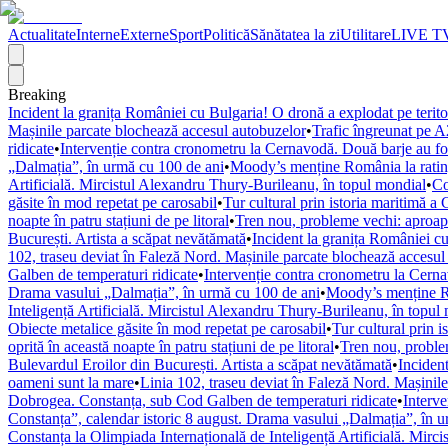
Actualitate
Interne
Externe
Sport
Politică
Sănătatea la zi
Utilitare
LIVE T
Breaking
Incident la granița României cu Bulgaria! O dronă a explodat pe terito
Mașinile parcate blochează accesul autobuzelor
•
Trafic îngreunat pe A
ridicate
•
Intervenție contra cronometru la Cernavodă. Două barje au fost
„Dalmația”, în urmă cu 100 de ani
•
Moody’s menține România la rating
Artificială. Mircistul Alexandru Thury-Burileanu, în topul mondial
•
Co
găsite în mod repetat pe carosabil
•
Tur cultural prin istoria maritimă a 
noapte în patru stațiuni de pe litoral
•
Tren nou, probleme vechi: aproape
București. Artista a scăpat nevătămată
•
Incident la granița României cu
102, traseu deviat în Faleză Nord. Mașinile parcate blochează accesul
Galben de temperaturi ridicate
•
Intervenție contra cronometru la Cerna
Drama vasului „Dalmația”, în urmă cu 100 de ani
•
Moody’s menține Ro
Inteligență Artificială. Mircistul Alexandru Thury-Burileanu, în topul
Obiecte metalice găsite în mod repetat pe carosabil
•
Tur cultural prin i
oprită în această noapte în patru stațiuni de pe litoral
•
Tren nou, problem
Bulevardul Eroilor din București. Artista a scăpat nevătămată
•
Incident
oameni sunt la mare
•
Linia 102, traseu deviat în Faleză Nord. Mașinil
Dobrogea. Constanța, sub Cod Galben de temperaturi ridicate
•
Interve
Constanța”, calendar istoric 8 august. Drama vasului „Dalmația”, în 
Constanța la Olimpiada Internațională de Inteligență Artificială. Mirc