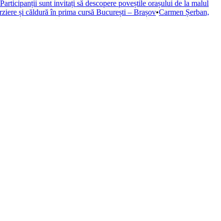
Participanții sunt invitați să descopere poveștile orașului de la malul
rziere și căldură în prima cursă București – Brașov
•
Carmen Șerban,