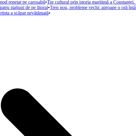
mod repetat pe carosabil
•
Tur cultural prin istoria maritimă a Constanței. 
tru stațiuni de pe litoral
•
Tren nou, probleme vechi: aproape o oră întâ
rtista a scăpat nevătămată
•