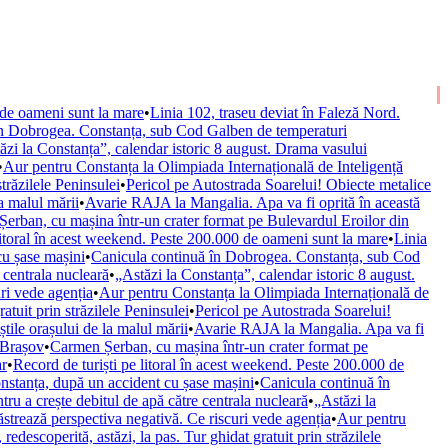
 de oameni sunt la mare
•
Linia 102, traseu deviat în Faleză Nord.
în Dobrogea. Constanța, sub Cod Galben de temperaturi
ăzi la Constanța”, calendar istoric 8 august. Drama vasului
•
Aur pentru Constanța la Olimpiada Internațională de Inteligență
străzilele Peninsulei
•
Pericol pe Autostrada Soarelui! Obiecte metalice
la malul mării
•
Avarie RAJA la Mangalia. Apa va fi oprită în această
erban, cu mașina într-un crater format pe Bulevardul Eroilor din
litoral în acest weekend. Peste 200.000 de oameni sunt la mare
•
Linia
cu șase mașini
•
Canicula continuă în Dobrogea. Constanța, sub Cod
 centrala nucleară
•
„Astăzi la Constanța”, calendar istoric 8 august.
ri vede agenția
•
Aur pentru Constanța la Olimpiada Internațională de
ratuit prin străzilele Peninsulei
•
Pericol pe Autostrada Soarelui!
știle orașului de la malul mării
•
Avarie RAJA la Mangalia. Apa va fi
 Brașov
•
Carmen Șerban, cu mașina într-un crater format pe
ar
•
Record de turiști pe litoral în acest weekend. Peste 200.000 de
nstanța, după un accident cu șase mașini
•
Canicula continuă în
ru a crește debitul de apă către centrala nucleară
•
„Astăzi la
trează perspectiva negativă. Ce riscuri vede agenția
•
Aur pentru
 redescoperită, astăzi, la pas. Tur ghidat gratuit prin străzilele