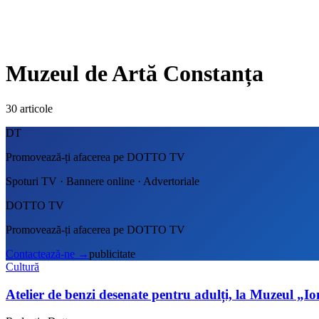
Muzeul de Artă Constanța
30
articole
DT
Promovează-ți afacerea pe DOTTO TV
Spoturi TV · Bannere online · Advertoriale
DOTTO TV
Promovează-ți afacerea pe DOTTO TV
Contactează-ne
→
publicitate
Cultură
Atelier de benzi desenate pentru adulți, la Muzeul „I