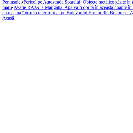
Peninsulei
•
Pericol pe Autostrada Soarelui! Obiecte metalice găsite în 
mării
•
Avarie RAJA la Mangalia. Apa va fi oprită în această noapte în pa
cu mașina într-un crater format pe Bulevardul Eroilor din București. A
Acasă