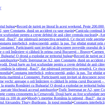
V
riul bulgar
•
Record de turiști pe litoral în acest weekend. Peste 200.000
2, spre Constanța, după un accident cu șase mașini
•
Canicula continuă 
 scufundate pentru a crește debitul de apă către centrala nucleară
•
„Ast
ul „Baa3”, dar păstrează perspectiva negativă. Ce riscuri vede agenția
nstanța interbelică, redescoperită, astăzi, la pas. Tur ghidat gratuit prin 
Constanței. Participanții sunt invitați să descopere poveștile orașului de 
 o oră întârziere și căldură în prima cursă București – Brașov
•
Carmen Ș
 Bulgaria! O dronă a explodat pe teritoriul bulgar
•
Record de turiști pe 
 autobuzelor
•
Trafic îngreunat pe A2, spre Constanța, după un accident 
vodă. Două barje au fost scufundate pentru a crește debitul de apă către
mânia la ratingul „Baa3”, dar păstrează perspectiva negativă. Ce riscu
 mondial
•
Constanța interbelică, redescoperită, astăzi, la pas. Tur ghidat g
storia maritimă a Constanței. Participanții sunt invitați să descopere pove
e vechi: aproape o oră întârziere și căldură în prima cursă București –
 la granița României cu Bulgaria! O dronă a explodat pe teritoriul bulg
e parcate blochează accesul autobuzelor
•
Trafic îngreunat pe A2, spre Co
nție contra cronometru la Cernavodă. Două barje au fost scufundate pent
urmă cu 100 de ani
•
Moody’s menține România la ratingul „Baa3”, dar păs
istul Alexandru Thury-Burileanu, în topul mondial
•
Constanța interbelică,