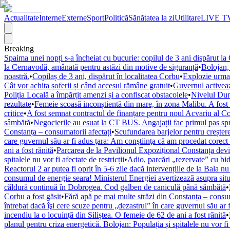
Actualitate
Interne
Externe
Sport
Politică
Sănătatea la zi
Utilitare
LIVE T
Breaking
Spaima unei nopți s-a încheiat cu bucurie: copilul de 3 ani dispărut la 
la Cernavodă, amânată pentru astăzi din motive de siguranță
•
Bolojan, 
noastră.
•
Copilaș de 3 ani, dispărut în localitatea Corbu
•
Explozie urmată
Cât vor achita șoferii și când accesul rămâne gratuit
•
Guvernul activează
Poliția Locală a împărțit amenzi și a confiscat obstacolele
•
Nivelul Dună
rezultate
•
Femeie scoasă inconștientă din mare, în zona Malibu. A fos
critice
•
A fost semnat contractul de finanțare pentru noul Acvariu al Co
sâmbătă
•
Negocierile au eșuat la CT BUS. Angajații fac primul pas spr
Constanța – consumatorii afectați
•
Scufundarea barjelor pentru creșter
care guvernul său ar fi adus ţara: Am conştiinţa că am procedat corect f
ani a fost rănită
•
Parcarea de la Pavilionul Expozițional Constanța devin
spitalele nu vor fi afectate de restricții
•
Adio, parcări „rezervate” cu bid
Reactorul 2 ar putea fi oprit în 5-6 zile dacă intervențiile de la Bala nu
consumul de energie seara! Ministerul Energiei avertizează asupra situa
căldură continuă în Dobrogea. Cod galben de caniculă până sâmbătă
•
Corbu a fost găsit
•
Fără apă pe mai multe străzi din Constanța – consum
întrebat dacă îşi cere scuze pentru „dezastrul” în care guvernul său ar 
incendiu la o locuință din Siliștea. O femeie de 62 de ani a fost rănită
•
planul pentru criza energetică. Bolojan: Populația și spitalele nu vor fi a