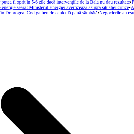
tea fi oprit în 5-6 zile dacă intervențiile de la Bala nu dau rezultate
•
F
energie seara! Ministerul Energiei avertizează asupra situației critice
•
A
ă în Dobrogea. Cod galben de caniculă până sâmbătă
•
Negocierile au eșu