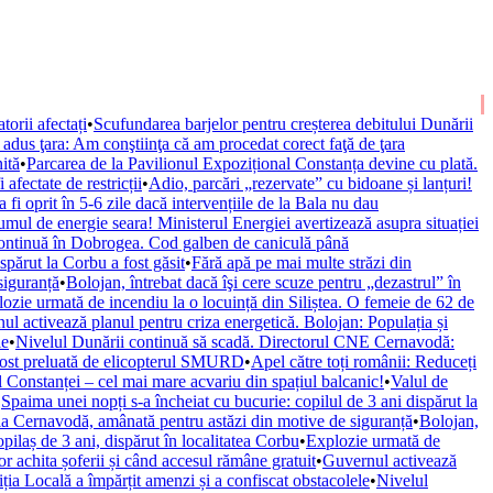
orii afectați
•
Scufundarea barjelor pentru creșterea debitului Dunării
i adus ţara: Am conştiinţa că am procedat corect faţă de ţara
ită
•
Parcarea de la Pavilionul Expozițional Constanța devine cu plată.
afectate de restricții
•
Adio, parcări „rezervate” cu bidoane și lanțuri!
i oprit în 5-6 zile dacă intervențiile de la Bala nu dau
umul de energie seara! Ministerul Energiei avertizează asupra situației
continuă în Dobrogea. Cod galben de caniculă până
spărut la Corbu a fost găsit
•
Fără apă pe mai multe străzi din
siguranță
•
Bolojan, întrebat dacă îşi cere scuze pentru „dezastrul” în
ozie urmată de incendiu la o locuință din Siliștea. O femeie de 62 de
ul activează planul pentru criza energetică. Bolojan: Populația și
le
•
Nivelul Dunării continuă să scadă. Directorul CNE Cernavodă:
fost preluată de elicopterul SMURD
•
Apel către toți românii: Reduceți
l Constanței – cel mai mare acvariu din spațiul balcanic!
•
Valul de
•
Spaima unei nopți s-a încheiat cu bucurie: copilul de 3 ani dispărut la
 la Cernavodă, amânată pentru astăzi din motive de siguranță
•
Bolojan,
pilaș de 3 ani, dispărut în localitatea Corbu
•
Explozie urmată de
r achita șoferii și când accesul rămâne gratuit
•
Guvernul activează
iția Locală a împărțit amenzi și a confiscat obstacolele
•
Nivelul