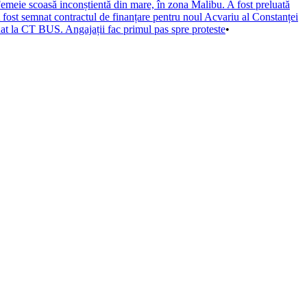
emeie scoasă inconștientă din mare, în zona Malibu. A fost preluată
 fost semnat contractul de finanțare pentru noul Acvariu al Constanței
at la CT BUS. Angajații fac primul pas spre proteste
•