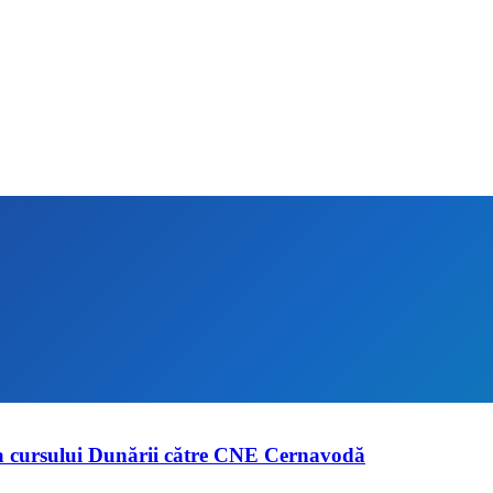
ea cursului Dunării către CNE Cernavodă