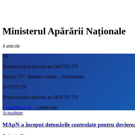
Ministerul Apărării Naționale
4
articole
DT
Promovează-ți afacerea pe DOTTO TV
Spoturi TV · Bannere online · Advertoriale
DOTTO TV
Promovează-ți afacerea pe DOTTO TV
Contactează-ne
→
publicitate
Actualitate
MApN a început detonările controlate pentru devier