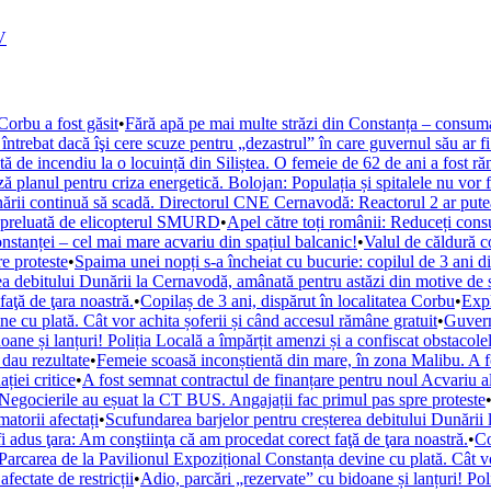
V
Corbu a fost găsit
•
Fără apă pe mai multe străzi din Constanța – consumat
întrebat dacă îşi cere scuze pentru „dezastrul” în care guvernul său ar f
 de incendiu la o locuință din Siliștea. O femeie de 62 de ani a fost răn
 planul pentru criza energetică. Bolojan: Populația și spitalele nu vor fi 
rii continuă să scadă. Directorul CNE Cernavodă: Reactorul 2 ar putea f
t preluată de elicopterul SMURD
•
Apel către toți românii: Reduceți cons
nstanței – cel mai mare acvariu din spațiul balcanic!
•
Valul de căldură 
e proteste
•
Spaima unei nopți s-a încheiat cu bucurie: copilul de 3 ani di
ea debitului Dunării la Cernavodă, amânată pentru astăzi din motive de 
aţă de ţara noastră.
•
Copilaș de 3 ani, dispărut în localitatea Corbu
•
Expl
e cu plată. Cât vor achita șoferii și când accesul rămâne gratuit
•
Guvern
oane și lanțuri! Poliția Locală a împărțit amenzi și a confiscat obstacole
 dau rezultate
•
Femeie scoasă inconștientă din mare, în zona Malibu. A 
ției critice
•
A fost semnat contractul de finanțare pentru noul Acvariu a
Negocierile au eșuat la CT BUS. Angajații fac primul pas spre proteste
atorii afectați
•
Scufundarea barjelor pentru creșterea debitului Dunării
fi adus ţara: Am conştiinţa că am procedat corect faţă de ţara noastră.
•
Co
Parcarea de la Pavilionul Expozițional Constanța devine cu plată. Cât vo
fectate de restricții
•
Adio, parcări „rezervate” cu bidoane și lanțuri! Pol