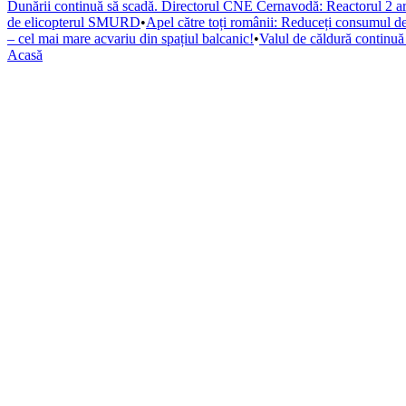
Dunării continuă să scadă. Directorul CNE Cernavodă: Reactorul 2 ar pu
de elicopterul SMURD
•
Apel către toți românii: Reduceți consumul de 
– cel mai mare acvariu din spațiul balcanic!
•
Valul de căldură continu
Acasă