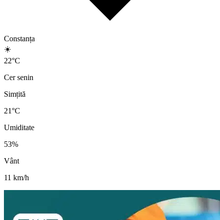
Constanța
☀️
22
°
C
Cer senin
Simțită
21
°C
Umiditate
53
%
Vânt
11
km/h