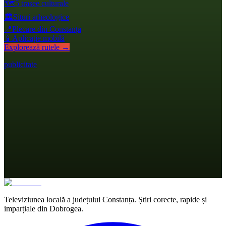
🗺️
5 trasee culturale
🏛️
Situri arheologice
📍
Plecare din Constanța
📱
Aplicație mobilă
Explorează rutele →
publicitate
Televiziunea locală a județului Constanța. Știri corecte, rapide și
imparțiale din Dobrogea.