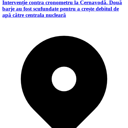
Intervenție contra cronometru la Cernavodă. Două
barje au fost scufundate pentru a crește debitul de
apă către centrala nucleară