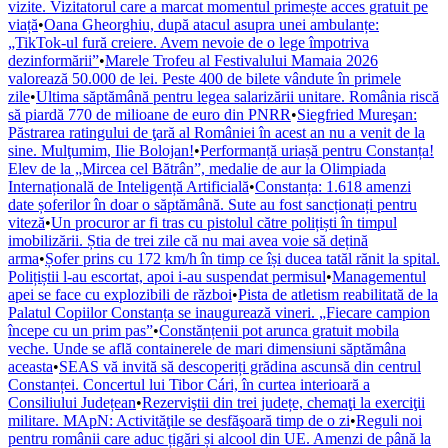
vizite. Vizitatorul care a marcat momentul primește acces gratuit pe
viață
•
Oana Gheorghiu, după atacul asupra unei ambulanțe:
„TikTok-ul fură creiere. Avem nevoie de o lege împotriva
dezinformării”
•
Marele Trofeu al Festivalului Mamaia 2026
valorează 50.000 de lei. Peste 400 de bilete vândute în primele
zile
•
Ultima săptămână pentru legea salarizării unitare. România riscă
să piardă 770 de milioane de euro din PNRR
•
Siegfried Mureşan:
Păstrarea ratingului de ţară al României în acest an nu a venit de la
sine. Mulţumim, Ilie Bolojan!
•
Performanță uriașă pentru Constanța!
Elev de la „Mircea cel Bătrân”, medalie de aur la Olimpiada
Internațională de Inteligență Artificială
•
Constanța: 1.618 amenzi
date șoferilor în doar o săptămână. Sute au fost sancționați pentru
viteză
•
Un procuror ar fi tras cu pistolul către polițiști în timpul
imobilizării. Știa de trei zile că nu mai avea voie să dețină
arma
•
Șofer prins cu 172 km/h în timp ce își ducea tatăl rănit la spital.
Polițiștii l-au escortat, apoi i-au suspendat permisul
•
Managementul
apei se face cu explozibili de război
•
Pista de atletism reabilitată de la
Palatul Copiilor Constanța se inaugurează vineri. „Fiecare campion
începe cu un prim pas”
•
Constănțenii pot arunca gratuit mobila
veche. Unde se află containerele de mari dimensiuni săptămâna
aceasta
•
SEAS vă invită să descoperiți grădina ascunsă din centrul
Constanței. Concertul lui Tibor Cári, în curtea interioară a
Consiliului Județean
•
Rezerviştii din trei județe, chemaţi la exerciţii
militare. MApN: Activităţile se desfăşoară timp de o zi
•
Reguli noi
pentru românii care aduc țigări și alcool din UE. Amenzi de până la