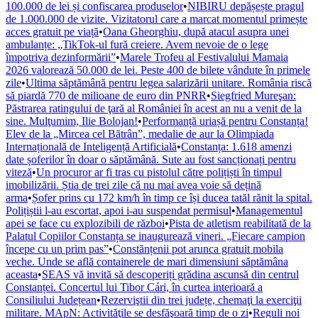
100.000 de lei și confiscarea produselor
•
NIBIRU depășește pragul
de 1.000.000 de vizite. Vizitatorul care a marcat momentul primește
acces gratuit pe viață
•
Oana Gheorghiu, după atacul asupra unei
ambulanțe: „TikTok-ul fură creiere. Avem nevoie de o lege
împotriva dezinformării”
•
Marele Trofeu al Festivalului Mamaia
2026 valorează 50.000 de lei. Peste 400 de bilete vândute în primele
zile
•
Ultima săptămână pentru legea salarizării unitare. România riscă
să piardă 770 de milioane de euro din PNRR
•
Siegfried Mureşan:
Păstrarea ratingului de ţară al României în acest an nu a venit de la
sine. Mulţumim, Ilie Bolojan!
•
Performanță uriașă pentru Constanța!
Elev de la „Mircea cel Bătrân”, medalie de aur la Olimpiada
Internațională de Inteligență Artificială
•
Constanța: 1.618 amenzi
date șoferilor în doar o săptămână. Sute au fost sancționați pentru
viteză
•
Un procuror ar fi tras cu pistolul către polițiști în timpul
imobilizării. Știa de trei zile că nu mai avea voie să dețină
arma
•
Șofer prins cu 172 km/h în timp ce își ducea tatăl rănit la spital.
Polițiștii l-au escortat, apoi i-au suspendat permisul
•
Managementul
apei se face cu explozibili de război
•
Pista de atletism reabilitată de la
Palatul Copiilor Constanța se inaugurează vineri. „Fiecare campion
începe cu un prim pas”
•
Constănțenii pot arunca gratuit mobila
veche. Unde se află containerele de mari dimensiuni săptămâna
aceasta
•
SEAS vă invită să descoperiți grădina ascunsă din centrul
Constanței. Concertul lui Tibor Cári, în curtea interioară a
Consiliului Județean
•
Rezerviştii din trei județe, chemaţi la exerciţii
militare. MApN: Activităţile se desfăşoară timp de o zi
•
Reguli noi