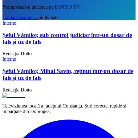
Promovează-ți afacerea pe DOTTO TV
Contactează-ne
→
publicitate
Interne
Șeful Vămilor, sub control judiciar într-un dosar de
fals și uz de fals
Redacția Dotto
Interne
Șeful Vămilor, Mihai Savin, reținut într-un dosar de
fals și uz de fals
Redacția Dotto
Televiziunea locală a județului Constanța. Știri corecte, rapide și
imparțiale din Dobrogea.