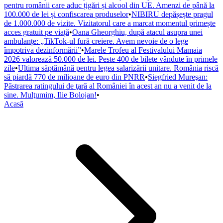
pentru românii care aduc țigări și alcool din UE. Amenzi de până la
100.000 de lei și confiscarea produselor
•
NIBIRU depășește pragul
de 1.000.000 de vizite. Vizitatorul care a marcat momentul primește
acces gratuit pe viață
•
Oana Gheorghiu, după atacul asupra unei
ambulanțe: „TikTok-ul fură creiere. Avem nevoie de o lege
împotriva dezinformării”
•
Marele Trofeu al Festivalului Mamaia
2026 valorează 50.000 de lei. Peste 400 de bilete vândute în primele
zile
•
Ultima săptămână pentru legea salarizării unitare. România riscă
să piardă 770 de milioane de euro din PNRR
•
Siegfried Mureşan:
Păstrarea ratingului de ţară al României în acest an nu a venit de la
sine. Mulţumim, Ilie Bolojan!
•
Acasă