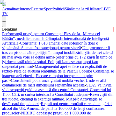
Actualitate
Interne
Externe
Sport
Politică
Sănătatea la zi
Utilitare
LIVE
TV
Breaking
Performanță uriașă pentru Constanța! Elev de la „Mircea cel
Bătrân”, medalie de aur la Olimpiada Internațională de Inteligență
Artificială
•
Constanța: 1.618 amenzi date șoferilor în doar o
săptămână. Sute au fost sancționați pentru viteză
•
Un procuror ar fi
tras cu pistolul către polițiști în timpul imobilizării. Știa de trei zile că
nu mai avea voie să dețină arma
•
Șofer prins cu 172 km/h în timp ce
își ducea tatăl rănit la spital. Polițiștii l-au escortat, apoi i-au
suspendat permisul
•
Managementul apei se face cu explozibili de
război
•
Pista de atletism reabilitată de la Palatul Copiilor Constanța se
inaugurează vineri. „Fiecare campion începe cu un prim
pas”
•
Constănțenii pot arunca gratuit mobila veche. Unde se află
containerele de mari dimensiuni săptămâna aceasta
•
SEAS vă invită
să descoperiți grădina ascunsă din centrul Constanței. Concertul lui
Tibor Cári, în curtea interioară a Consiliului Județean
•
Rezerviştii din
trei județe, chemaţi la exerciţii militare. MApN: Activităţile se
desfăşoară timp de o zi
•
Reguli noi pentru românii care aduc țigări și
alcool din UE. Amenzi de până la 100.000 de lei și confiscarea
produselor
•
NIBIRU depășește pragul de 1.000.000 de