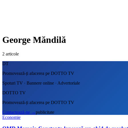
George Măndilă
2
articole
DT
Promovează-ți afacerea pe DOTTO TV
Spoturi TV · Bannere online · Advertoriale
DOTTO TV
Promovează-ți afacerea pe DOTTO TV
Contactează-ne
→
publicitate
Economie