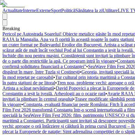
Actualitate
Interne
Externe
Sport
Politică
Sănătatea la zi
Utilitare
LIVE T
Breaking
Pericol pe Autostrada Soarelui! Obiecte metalice găsite în mod repetat
RAJA la Mangalia. Apa va fi oprită în această noapte în patru stațiuni 
un crater format pe Bulevardul Eroilor din București. Artista a scăpat
scăzut atât de mult încât vechiul Pod al lui Constantin a ieșit la iveală
închide din nou pentru mașini. Constănțenii sunt invitați la plimbare în
de o parte din restricțiile la apă. Ce program intră în vigoare
•
Constanța
confirmă soliditatea financiară a Constanței”
•
SeaWave Film Fest 2026 tr
dispărut în mare, între Tuzla și Costinești
•
Georgia, invitată specială 
în mod repetat pe carosabil
•
Tur cultural prin istoria maritimă a Constan
în patru stațiuni de pe litoral
•
Tren nou, probleme vechi: aproape o oră î
Artista a scăpat nevătămată
•
David Popovici a plecat la Europenele de 
Constantin a ieșit la iveală. Arheologii au o ocazie rară
•
Avarie RAJA în
invitați la plimbare în centrul orașului
•
Trasee modificate sâmbătă pentr
în vigoare
•
Constanța, evaluată financiar peste România: Fitch îi acordă 
Film Fest 2026 transformă Constanța într-o scenă internațională a filmulu
specială la SeaWave Film Fest 2026: film, patrimoniu UNESCO și dial
maritimă a Constanței. Participanții sunt invitați să descopere poveștil
vechi: aproape o oră întârziere și căldură în prima cursă București – 
plecat la Europenele de nataţie: Simt adrenalina competiţiei de o săpt