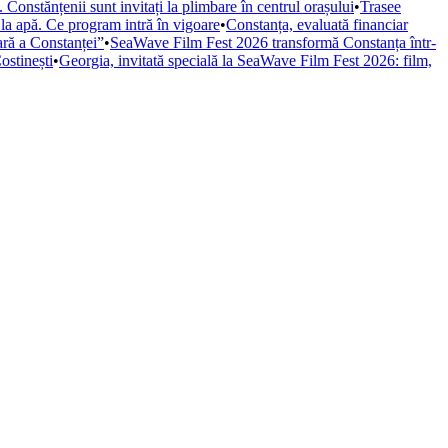
Constănțenii sunt invitați la plimbare în centrul orașului
•
Trasee
 la apă. Ce program intră în vigoare
•
Constanța, evaluată financiar
iară a Constanței”
•
SeaWave Film Fest 2026 transformă Constanța într-
ostinești
•
Georgia, invitată specială la SeaWave Film Fest 2026: film,