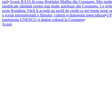
rară
•
Avarie RAJA în zona Hotelului Malibu din Constanța. Mai multe s
modificate sâmbătă pentru mai multe autobuze din Constanța. Ce trebuie
peste România: Fitch îi acordă un profil de credit cu trei trepte peste r
o scenă internațională a filmului, culturii și dialogului intercultural
•
UPD
patrimoniu UNESCO și dialog cultural la Constanța
•
Acasă