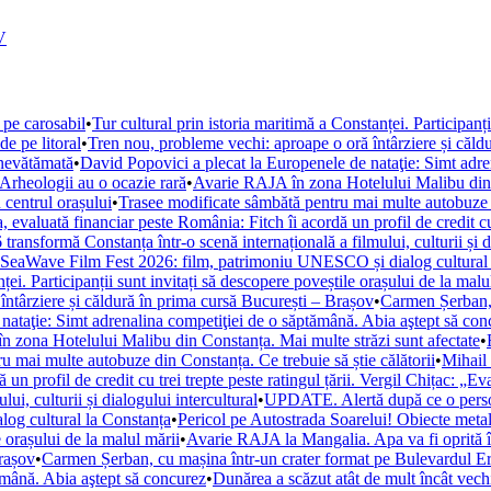
V
 pe carosabil
•
Tur cultural prin istoria maritimă a Constanței. Participanț
de pe litoral
•
Tren nou, probleme vechi: aproape o oră întârziere și căld
 nevătămată
•
David Popovici a plecat la Europenele de nataţie: Simt adre
. Arheologii au o ocazie rară
•
Avarie RAJA în zona Hotelului Malibu din C
 centrul orașului
•
Trasee modificate sâmbătă pentru mai multe autobuze di
, evaluată financiar peste România: Fitch îi acordă un profil de credit cu 
ansformă Constanța într-o scenă internațională a filmului, culturii și di
la SeaWave Film Fest 2026: film, patrimoniu UNESCO și dialog cultural
ței. Participanții sunt invitați să descopere poveștile orașului de la malu
ntârziere și căldură în prima cursă București – Brașov
•
Carmen Șerban, 
nataţie: Simt adrenalina competiţiei de o săptămână. Abia aştept să con
 zona Hotelului Malibu din Constanța. Mai multe străzi sunt afectate
•
u mai multe autobuze din Constanța. Ce trebuie să știe călătorii
•
Mihail 
un profil de credit cu trei trepte peste ratingul țării. Vergil Chițac: „E
i, culturii și dialogului intercultural
•
UPDATE. Alertă după ce o persoan
og cultural la Constanța
•
Pericol pe Autostrada Soarelui! Obiecte metal
e orașului de la malul mării
•
Avarie RAJA la Mangalia. Apa va fi oprită în 
Brașov
•
Carmen Șerban, cu mașina într-un crater format pe Bulevardul Ero
ămână. Abia aştept să concurez
•
Dunărea a scăzut atât de mult încât vechi