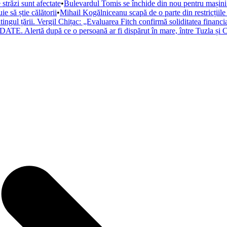
trăzi sunt afectate
•
Bulevardul Tomis se închide din nou pentru mașini. 
 să știe călătorii
•
Mihail Kogălniceanu scapă de o parte din restricțiile
atingul țării. Vergil Chițac: „Evaluarea Fitch confirmă soliditatea financ
ATE. Alertă după ce o persoană ar fi dispărut în mare, între Tuzla și C