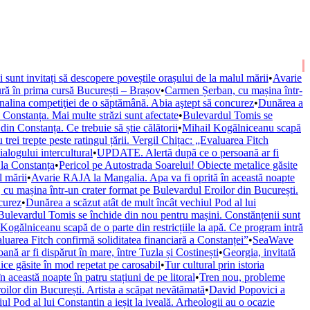
ii sunt invitați să descopere poveștile orașului de la malul mării
•
Avarie
ură în prima cursă București – Brașov
•
Carmen Șerban, cu mașina într-
nalina competiţiei de o săptămână. Abia aştept să concurez
•
Dunărea a
onstanța. Mai multe străzi sunt afectate
•
Bulevardul Tomis se
n Constanța. Ce trebuie să știe călătorii
•
Mihail Kogălniceanu scapă
trei trepte peste ratingul țării. Vergil Chițac: „Evaluarea Fitch
alogului intercultural
•
UPDATE. Alertă după ce o persoană ar fi
 la Constanța
•
Pericol pe Autostrada Soarelui! Obiecte metalice găsite
l mării
•
Avarie RAJA la Mangalia. Apa va fi oprită în această noapte
cu mașina într-un crater format pe Bulevardul Eroilor din București.
curez
•
Dunărea a scăzut atât de mult încât vechiul Pod al lui
Bulevardul Tomis se închide din nou pentru mașini. Constănțenii sunt
Kogălniceanu scapă de o parte din restricțiile la apă. Ce program intră
valuarea Fitch confirmă soliditatea financiară a Constanței”
•
SeaWave
ă ar fi dispărut în mare, între Tuzla și Costinești
•
Georgia, invitată
ice găsite în mod repetat pe carosabil
•
Tur cultural prin istoria
această noapte în patru stațiuni de pe litoral
•
Tren nou, probleme
ilor din București. Artista a scăpat nevătămată
•
David Popovici a
ul Pod al lui Constantin a ieșit la iveală. Arheologii au o ocazie