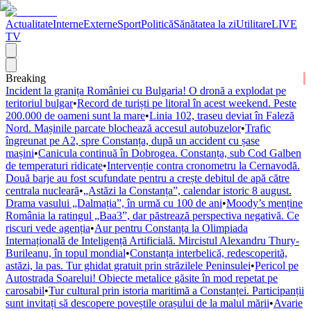
Actualitate
Interne
Externe
Sport
Politică
Sănătatea la zi
Utilitare
LIVE
TV
Breaking
Incident la granița României cu Bulgaria! O dronă a explodat pe
teritoriul bulgar
•
Record de turiști pe litoral în acest weekend. Peste
200.000 de oameni sunt la mare
•
Linia 102, traseu deviat în Faleză
Nord. Mașinile parcate blochează accesul autobuzelor
•
Trafic
îngreunat pe A2, spre Constanța, după un accident cu șase
mașini
•
Canicula continuă în Dobrogea. Constanța, sub Cod Galben
de temperaturi ridicate
•
Intervenție contra cronometru la Cernavodă.
Două barje au fost scufundate pentru a crește debitul de apă către
centrala nucleară
•
„Astăzi la Constanța”, calendar istoric 8 august.
Drama vasului „Dalmația”, în urmă cu 100 de ani
•
Moody’s menține
România la ratingul „Baa3”, dar păstrează perspectiva negativă. Ce
riscuri vede agenția
•
Aur pentru Constanța la Olimpiada
Internațională de Inteligență Artificială. Mircistul Alexandru Thury-
Burileanu, în topul mondial
•
Constanța interbelică, redescoperită,
astăzi, la pas. Tur ghidat gratuit prin străzilele Peninsulei
•
Pericol pe
Autostrada Soarelui! Obiecte metalice găsite în mod repetat pe
carosabil
•
Tur cultural prin istoria maritimă a Constanței. Participanții
sunt invitați să descopere poveștile orașului de la malul mării
•
Avarie