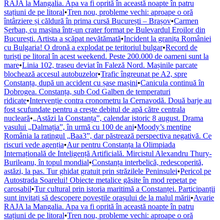
RAJA la Mangalia. Apa va fi oprită în această noapte în patru
stațiuni de pe litoral
•
Tren nou, probleme vechi: aproape o oră
întârziere și căldură în prima cursă București – Brașov
•
Carmen
Șerban, cu mașina într-un crater format pe Bulevardul Eroilor din
București. Artista a scăpat nevătămată
•
Incident la granița României
cu Bulgaria! O dronă a explodat pe teritoriul bulgar
•
Record de
turiști pe litoral în acest weekend. Peste 200.000 de oameni sunt la
mare
•
Linia 102, traseu deviat în Faleză Nord. Mașinile parcate
blochează accesul autobuzelor
•
Trafic îngreunat pe A2, spre
Constanța, după un accident cu șase mașini
•
Canicula continuă în
Dobrogea. Constanța, sub Cod Galben de temperaturi
ridicate
•
Intervenție contra cronometru la Cernavodă. Două barje au
fost scufundate pentru a crește debitul de apă către centrala
nucleară
•
„Astăzi la Constanța”, calendar istoric 8 august. Drama
vasului „Dalmația”, în urmă cu 100 de ani
•
Moody’s menține
România la ratingul „Baa3”, dar păstrează perspectiva negativă. Ce
riscuri vede agenția
•
Aur pentru Constanța la Olimpiada
Internațională de Inteligență Artificială. Mircistul Alexandru Thury-
Burileanu, în topul mondial
•
Constanța interbelică, redescoperită,
astăzi, la pas. Tur ghidat gratuit prin străzilele Peninsulei
•
Pericol pe
Autostrada Soarelui! Obiecte metalice găsite în mod repetat pe
carosabil
•
Tur cultural prin istoria maritimă a Constanței. Participanții
sunt invitați să descopere poveștile orașului de la malul mării
•
Avarie
RAJA la Mangalia. Apa va fi oprită în această noapte în patru
stațiuni de pe litoral
•
Tren nou, probleme vechi: aproape o oră