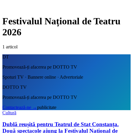
Festivalul Național de Teatru
2026
1
articol
DT
Promovează-ți afacerea pe DOTTO TV
Spoturi TV · Bannere online · Advertoriale
DOTTO TV
Promovează-ți afacerea pe DOTTO TV
Contactează-ne
→
publicitate
Cultură
Dublă reușită pentru Teatrul de Stat Constanța.
Două spectacole ajung la Festivalul Național de