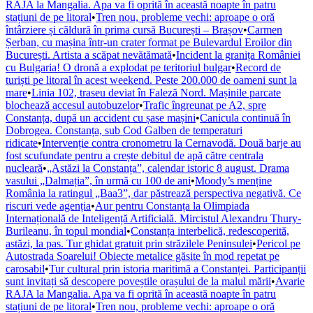
RAJA la Mangalia. Apa va fi oprită în această noapte în patru
stațiuni de pe litoral
•
Tren nou, probleme vechi: aproape o oră
întârziere și căldură în prima cursă București – Brașov
•
Carmen
Șerban, cu mașina într-un crater format pe Bulevardul Eroilor din
București. Artista a scăpat nevătămată
•
Incident la granița României
cu Bulgaria! O dronă a explodat pe teritoriul bulgar
•
Record de
turiști pe litoral în acest weekend. Peste 200.000 de oameni sunt la
mare
•
Linia 102, traseu deviat în Faleză Nord. Mașinile parcate
blochează accesul autobuzelor
•
Trafic îngreunat pe A2, spre
Constanța, după un accident cu șase mașini
•
Canicula continuă în
Dobrogea. Constanța, sub Cod Galben de temperaturi
ridicate
•
Intervenție contra cronometru la Cernavodă. Două barje au
fost scufundate pentru a crește debitul de apă către centrala
nucleară
•
„Astăzi la Constanța”, calendar istoric 8 august. Drama
vasului „Dalmația”, în urmă cu 100 de ani
•
Moody’s menține
România la ratingul „Baa3”, dar păstrează perspectiva negativă. Ce
riscuri vede agenția
•
Aur pentru Constanța la Olimpiada
Internațională de Inteligență Artificială. Mircistul Alexandru Thury-
Burileanu, în topul mondial
•
Constanța interbelică, redescoperită,
astăzi, la pas. Tur ghidat gratuit prin străzilele Peninsulei
•
Pericol pe
Autostrada Soarelui! Obiecte metalice găsite în mod repetat pe
carosabil
•
Tur cultural prin istoria maritimă a Constanței. Participanții
sunt invitați să descopere poveștile orașului de la malul mării
•
Avarie
RAJA la Mangalia. Apa va fi oprită în această noapte în patru
stațiuni de pe litoral
•
Tren nou, probleme vechi: aproape o oră