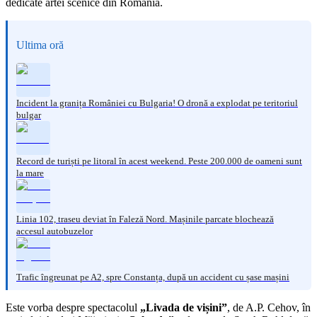
dedicate artei scenice din România.
Ultima oră
Incident la granița României cu Bulgaria! O dronă a explodat pe teritoriul
bulgar
Record de turiști pe litoral în acest weekend. Peste 200.000 de oameni sunt
la mare
Linia 102, traseu deviat în Faleză Nord. Mașinile parcate blochează
accesul autobuzelor
Trafic îngreunat pe A2, spre Constanța, după un accident cu șase mașini
Este vorba despre spectacolul
„Livada de vișini”
, de A.P. Cehov, în