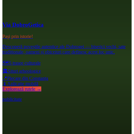
Via DobroGetica
Pași prin istorie!
Descoperă poveștile autentice ale Dobrogei — biserici vechi, sate
tradiționale, oameni și obiceiuri care definesc acest loc unic.
🗺️
5 trasee culturale
🏛️
Situri arheologice
📍
Plecare din Constanța
📱
Aplicație mobilă
Explorează rutele →
publicitate