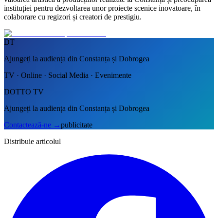
instituției pentru dezvoltarea unor proiecte scenice inovatoare, în
colaborare cu regizori și creatori de prestigiu.
DT
Ajungeți la audiența din Constanța și Dobrogea
TV · Online · Social Media · Evenimente
DOTTO TV
Ajungeți la audiența din Constanța și Dobrogea
Contactează-ne
→
publicitate
Distribuie articolul