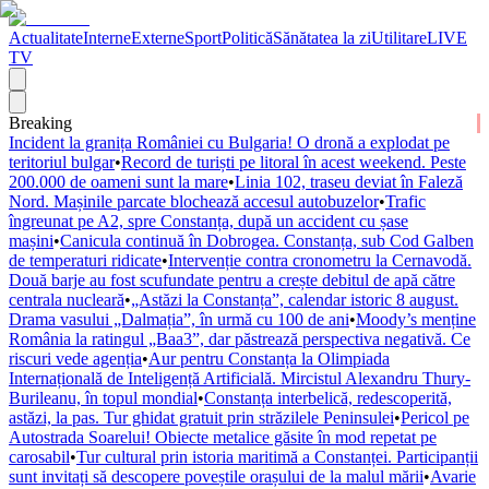
Actualitate
Interne
Externe
Sport
Politică
Sănătatea la zi
Utilitare
LIVE
TV
Breaking
Incident la granița României cu Bulgaria! O dronă a explodat pe
teritoriul bulgar
•
Record de turiști pe litoral în acest weekend. Peste
200.000 de oameni sunt la mare
•
Linia 102, traseu deviat în Faleză
Nord. Mașinile parcate blochează accesul autobuzelor
•
Trafic
îngreunat pe A2, spre Constanța, după un accident cu șase
mașini
•
Canicula continuă în Dobrogea. Constanța, sub Cod Galben
de temperaturi ridicate
•
Intervenție contra cronometru la Cernavodă.
Două barje au fost scufundate pentru a crește debitul de apă către
centrala nucleară
•
„Astăzi la Constanța”, calendar istoric 8 august.
Drama vasului „Dalmația”, în urmă cu 100 de ani
•
Moody’s menține
România la ratingul „Baa3”, dar păstrează perspectiva negativă. Ce
riscuri vede agenția
•
Aur pentru Constanța la Olimpiada
Internațională de Inteligență Artificială. Mircistul Alexandru Thury-
Burileanu, în topul mondial
•
Constanța interbelică, redescoperită,
astăzi, la pas. Tur ghidat gratuit prin străzilele Peninsulei
•
Pericol pe
Autostrada Soarelui! Obiecte metalice găsite în mod repetat pe
carosabil
•
Tur cultural prin istoria maritimă a Constanței. Participanții
sunt invitați să descopere poveștile orașului de la malul mării
•
Avarie