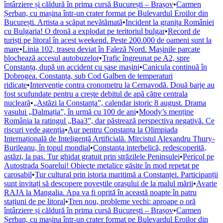
întârziere și căldură în prima cursă București – Brașov
•
Carmen
Șerban, cu mașina într-un crater format pe Bulevardul Eroilor din
București. Artista a scăpat nevătămată
•
Incident la granița României
cu Bulgaria! O dronă a explodat pe teritoriul bulgar
•
Record de
turiști pe litoral în acest weekend. Peste 200.000 de oameni sunt la
mare
•
Linia 102, traseu deviat în Faleză Nord. Mașinile parcate
blochează accesul autobuzelor
•
Trafic îngreunat pe A2, spre
Constanța, după un accident cu șase mașini
•
Canicula continuă în
Dobrogea. Constanța, sub Cod Galben de temperaturi
ridicate
•
Intervenție contra cronometru la Cernavodă. Două barje au
fost scufundate pentru a crește debitul de apă către centrala
nucleară
•
„Astăzi la Constanța”, calendar istoric 8 august. Drama
vasului „Dalmația”, în urmă cu 100 de ani
•
Moody’s menține
România la ratingul „Baa3”, dar păstrează perspectiva negativă. Ce
riscuri vede agenția
•
Aur pentru Constanța la Olimpiada
Internațională de Inteligență Artificială. Mircistul Alexandru Thury-
Burileanu, în topul mondial
•
Constanța interbelică, redescoperită,
astăzi, la pas. Tur ghidat gratuit prin străzilele Peninsulei
•
Pericol pe
Autostrada Soarelui! Obiecte metalice găsite în mod repetat pe
carosabil
•
Tur cultural prin istoria maritimă a Constanței. Participanții
sunt invitați să descopere poveștile orașului de la malul mării
•
Avarie
RAJA la Mangalia. Apa va fi oprită în această noapte în patru
stațiuni de pe litoral
•
Tren nou, probleme vechi: aproape o oră
întârziere și căldură în prima cursă București – Brașov
•
Carmen
Șerban, cu mașina într-un crater format pe Bulevardul Eroilor din