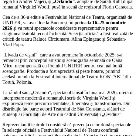
regia lui Andrei Măjeri, și
„Orlando”
, adaptare de Sarah Ruhl după
romanul Virginiei Woolf, pusă în scenă de regizorul Florin Caracala.
Cea de-a 36-a ediție a Festivalului Național de Teatru, organizată de
UNITER, va avea loc la București în perioada
16–25 octombrie
2026
și va reuni spectacole considerate reprezentative pentru
stagiunea teatrală recent încheiată. Selecția oficială a fost realizată de
criticii de teatru Raluca Cîrciumaru, Alina Epîngeac și Sebastian-
Vlad Popa.
„Livada de vișini”, care a avut premiera în octombrie 2025, s-a
remarcat prin conceptul artistic și scenografia semnată de Oana
Micu, recompensată cu Premiul UNITER pentru cea mai bună
scenografie. Producția a fost apreciată și peste hotare, primind
același premiu la Festivalul Internațional de Teatru KONTAKT din
Toruń, Polonia.
La rândul său, „Orlando”, spectacol lansat în luna mai 2026, oferă o
interpretare modernă a romanului scris de Virginia Woolf și
explorează teme precum identitatea, libertatea și transformarea. Din
distribuție fac parte actorii Teatrului de Stat Constanța, alături de
studenți ai Facultății de Arte din cadrul Universității „Ovidius”.
Reprezentanții teatrului consideră că prezența celor două spectacole
în selecția oficială a Festivalului Național de Teatru confirmă
valoarea artistică a producțiilor realizate la Constanța și preocuparea