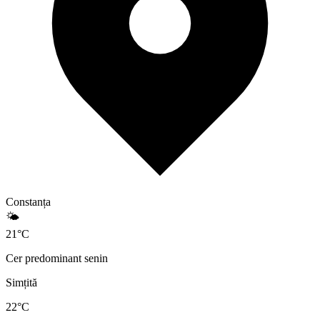
Constanța
🌤️
21
°
C
Cer predominant senin
Simțită
22
°C