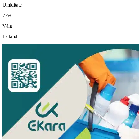
Umiditate
77
%
Vânt
17
km/h