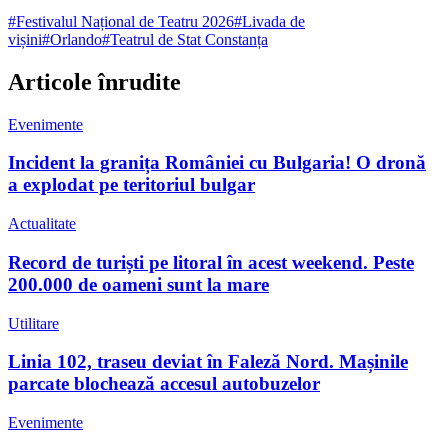
#
Festivalul Național de Teatru 2026
#
Livada de
vișini
#
Orlando
#
Teatrul de Stat Constanța
Articole înrudite
Evenimente
Incident la granița României cu Bulgaria! O dronă
a explodat pe teritoriul bulgar
Actualitate
Record de turiști pe litoral în acest weekend. Peste
200.000 de oameni sunt la mare
Utilitare
Linia 102, traseu deviat în Faleză Nord. Mașinile
parcate blochează accesul autobuzelor
Evenimente