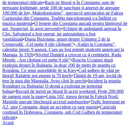
de temperaturi ridicate
•
Razii pe litoral și în Constanța: sute de
persoane legitimate, peste 100 de sancțiuni și amenzi de aproape
100.000 de lei
•
„Makedonissimo”, spectacol spectaculos pe Faleza
Cazinoului din Constanța. Tradiția macedoneană s-a întâlnit cu
muzica modernă
•
O femeie din Constanța atacată pentru lănțișorul de
aur. Suspectul, în arest preventiv
•
Echipaj de ambulanță agresat în
Cluj. Salvatorul a fost operat, iar autosanitara a fost
vandalizată
•
Diana Buzoianu, anunț despre Unitatea 2 de la
Cernavodă: „Cel puțin 9 zile câștigate”
•
„Astăzi la Constanța”,
calendar istoric 9 august. Cum au fost primiți studenții americani la
Mamaia, în 1926
•
Nivelul Dunării a crescut cu 4 centimetri. Radu
Miruță: „Am câștigat cel puțin 9 zile”
•
Reacția Ucrainei după
explozia dronei în Bulgaria, la doar 100 de metri de granița cu
România. Ce spun autoritățile de la Kiev
•
Cod galben de vânt pe
litoral! Rafalele pot ajunge la 70 km/h
•
Tânără de 19 ani, lovită de
tren în gara din Mangalia. Avea căști în urechi
•
Incident la granița
României cu Bulgaria! O dronă a explodat pe teritoriul
bulgar
•
Record de turiști pe litoral în acest weekend. Peste 200.000
de oameni sunt la mare
•
Linia 102, traseu deviat în Faleză Nord.
Mașinile parcate blochează accesul autobuzelor
•
Trafic îngreunat pe
A2, spre Constanța, după un accident cu șase mașini
•
Canicula
continuă în Dobrogea. Constanța, sub Cod Galben de temperaturi
ridicate
•
Acasă