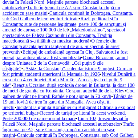
deviat în Faleză Nord. Mașinile parcate blochează accesul
autobuzelor
•
Trafic îngreunat pe A2, spre Constanța, după un
accident cu șase mașini
•
Canicula continuă în Dobrogea. Constanța,
sub Cod Galben de temperaturi ridicate
•
Razii pe litoral și în
Constanța: sute de persoane legitimate, peste 100 de sancțiuni și
amenzi de aproape 100.000 de lei
•
„Makedonissimo”, spectacol
spectaculos pe Faleza Cazinoului din Constanța. Tradiția
macedoneană s-a întâlnit cu muzica modernă
•
O femeie din
Constanța atacată pentru lănțișorul de aur. Suspectul, în arest
preventiv
•
Echipaj de ambulanță agresat în Cluj. Salvatorul a fost
operat, iar autosanitara a fost vandalizată
•
Diana Buzoianu, anunț
despre Unitatea 2 de la Cernavodă: „Cel puțin 9 zile
câștigate”
•
„Astăzi la Constanța”, calendar istoric 9 august. Cum au
fost primiți studenții americani la Mamaia, în 1926
•
Nivelul Dunării a
crescut cu 4 centimetri. Radu Miruță: „Am câștigat cel puțin 9
zile”
•
Reacția Ucrainei după explozia dronei în Bulgaria, la doar 100
de metri de granița cu România. Ce spun autoritățile de la Kiev
•
Cod
galben de vânt pe litoral! Rafalele pot ajunge la 70 km/h
•
Tânără de
19 ani, lovită de tren în gara din Mangalia. Avea căști în
urechi
•
Incident la granița României cu Bulgaria! O dronă a explodat
pe teritoriul bulgar
•
Record de turiști pe litoral în acest weekend.
Peste 200.000 de oameni sunt la mare
•
Linia 102, traseu deviat în
Faleză Nord. Mașinile parcate blochează accesul autobuzelor
•
Trafic
îngreunat pe A2, spre Constanța, după un accident cu șase
mașini
•
Canicula continuă în Dobrogea. Constanța, sub Cod Galben