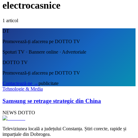
electrocasnice
1
articol
DT
Promovează-ți afacerea pe DOTTO TV
Spoturi TV · Bannere online · Advertoriale
DOTTO TV
Promovează-ți afacerea pe DOTTO TV
Contactează-ne
→
publicitate
Tehnologie & Media
Samsung se retrage strategic din China
NEWS DOTTO
Televiziunea locală a județului Constanța. Știri corecte, rapide și
imparțiale din Dobrogea.