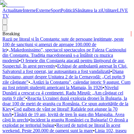
Actualitate
Interne
Externe
Sport
Politică
Sănătatea la zi
Utilitare
LIVE
TV
Breaking
Razii pe litoral și în Constanța: sute de persoane legitimate, peste
100 de sancțiuni și amenzi de aproape 100.000 de
lei
•
„Makedonissimo”, spectacol spectaculos pe Faleza Cazinoului
din Constanța. Tradiția macedoneană s-a întâlnit cu muzica
modernă
•
O femeie din Constanța atacată pentru lănțișorul de aur.
Suspectul, în arest preventiv
•
Echipaj de ambulanță agresat în Cluj.
Salvatorul a fost operat, iar autosanitara a fost vandalizată
•
Diana
Buzoianu, anunț despre Unitatea 2 de la Cernavodă: „Cel puțin 9
zile câștigate”
•
„Astăzi la Constanța”, calendar istoric 9 august. Cum
au fost primiți studenții americani la Mamaia, în 1926
•
Nivelul
Dunării a crescut cu 4 centimetri. Radu Miruță: „Am câștigat cel
puțin 9 zile”
•
Reacția Ucrainei după explozia dronei în Bulgaria, la
doar 100 de metri de granița cu România. Ce spun autoritățile de la
Kiev
•
Cod galben de vânt pe litoral! Rafalele pot ajunge la 70
km/h
•
Tânără de 19 ani, lovită de tren în gara din Mangalia. Avea
căști în urechi
•
Incident la granița României cu Bulgaria! O dronă a
explodat pe teritoriul bulgar
•
Record de turiști pe litoral în acest
weekend. Peste 200.000 de oameni sunt la mare
•
Linia 102, traseu