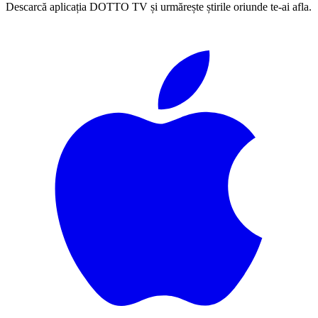
Descarcă aplicația DOTTO TV și urmărește știrile oriunde te-ai afla.