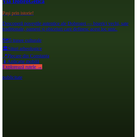
Via DobroGetica
Pași prin istorie!
Descoperă poveștile autentice ale Dobrogei — biserici vechi, sate
tradiționale, oameni și obiceiuri care definesc acest loc unic.
🗺️
5 trasee culturale
🏛️
Situri arheologice
📍
Plecare din Constanța
📱
Aplicație mobilă
Explorează rutele →
publicitate