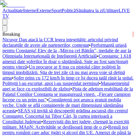
Actualitate
Interne
Externe
Sport
Politică
Sănătatea la zi
Utilitare
LIVE
TV
Breaking
Nicușor Dan atacă la CCR legea integrității: articolul privind
declarațiile de avere ale partenerilor, contestat
•
Performanță uriașă
pentru Constanța! Elev de la „Mircea cel Bătrân”, medalie de aur la
Olimpiada Internațională de Inteligență Artificială
•
Constanța: 1.618
amenzi date șoferilor în doar o săptămână. Sute au fost sancționați
pentru viteză
•
Un procuror ar fi tras cu pistolul către polițiști în
timpul imobilizării. Știa de trei zile că nu mai avea voie să dețină
arma
•
Șofer prins cu 172 km/h în timp ce își ducea tatăl rănit la spital.
Polițiștii l-au escortat, apoi i-au suspendat permisul
•
Managementul
apei se face cu explozibili de război
•
Pista de atletism reabilitată de la
Palatul Copiilor Constanța se inaugurează vineri. „Fiecare campion
începe cu un prim pas”
•
Constănțenii pot arunca gratuit mobila
veche. Unde se află containerele de mari dimensiuni săptămâna
aceasta
•
SEAS vă invită să descoperiți grădina ascunsă din centrul
Constanței. Concertul lui Tibor Cári, în curtea interioară a
Consiliului Județean
•
Rezerviştii din trei județe, chemaţi la exerciţii
militare. MApN: Activităţile se desfăşoară timp de o zi
•
Reguli noi
pentru românii care aduc țigări și alcool din UE. Amenzi de până la