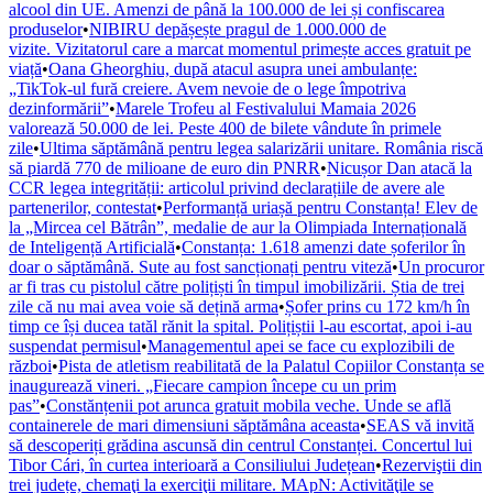
alcool din UE. Amenzi de până la 100.000 de lei și confiscarea
produselor
•
NIBIRU depășește pragul de 1.000.000 de
vizite. Vizitatorul care a marcat momentul primește acces gratuit pe
viață
•
Oana Gheorghiu, după atacul asupra unei ambulanțe:
„TikTok-ul fură creiere. Avem nevoie de o lege împotriva
dezinformării”
•
Marele Trofeu al Festivalului Mamaia 2026
valorează 50.000 de lei. Peste 400 de bilete vândute în primele
zile
•
Ultima săptămână pentru legea salarizării unitare. România riscă
să piardă 770 de milioane de euro din PNRR
•
Nicușor Dan atacă la
CCR legea integrității: articolul privind declarațiile de avere ale
partenerilor, contestat
•
Performanță uriașă pentru Constanța! Elev de
la „Mircea cel Bătrân”, medalie de aur la Olimpiada Internațională
de Inteligență Artificială
•
Constanța: 1.618 amenzi date șoferilor în
doar o săptămână. Sute au fost sancționați pentru viteză
•
Un procuror
ar fi tras cu pistolul către polițiști în timpul imobilizării. Știa de trei
zile că nu mai avea voie să dețină arma
•
Șofer prins cu 172 km/h în
timp ce își ducea tatăl rănit la spital. Polițiștii l-au escortat, apoi i-au
suspendat permisul
•
Managementul apei se face cu explozibili de
război
•
Pista de atletism reabilitată de la Palatul Copiilor Constanța se
inaugurează vineri. „Fiecare campion începe cu un prim
pas”
•
Constănțenii pot arunca gratuit mobila veche. Unde se află
containerele de mari dimensiuni săptămâna aceasta
•
SEAS vă invită
să descoperiți grădina ascunsă din centrul Constanței. Concertul lui
Tibor Cári, în curtea interioară a Consiliului Județean
•
Rezerviştii din
trei județe, chemaţi la exerciţii militare. MApN: Activităţile se