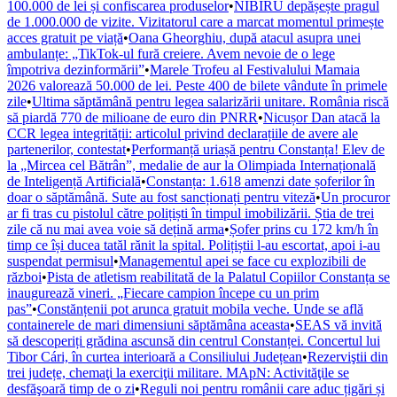
100.000 de lei și confiscarea produselor
•
NIBIRU depășește pragul
de 1.000.000 de vizite. Vizitatorul care a marcat momentul primește
acces gratuit pe viață
•
Oana Gheorghiu, după atacul asupra unei
ambulanțe: „TikTok-ul fură creiere. Avem nevoie de o lege
împotriva dezinformării”
•
Marele Trofeu al Festivalului Mamaia
2026 valorează 50.000 de lei. Peste 400 de bilete vândute în primele
zile
•
Ultima săptămână pentru legea salarizării unitare. România riscă
să piardă 770 de milioane de euro din PNRR
•
Nicușor Dan atacă la
CCR legea integrității: articolul privind declarațiile de avere ale
partenerilor, contestat
•
Performanță uriașă pentru Constanța! Elev de
la „Mircea cel Bătrân”, medalie de aur la Olimpiada Internațională
de Inteligență Artificială
•
Constanța: 1.618 amenzi date șoferilor în
doar o săptămână. Sute au fost sancționați pentru viteză
•
Un procuror
ar fi tras cu pistolul către polițiști în timpul imobilizării. Știa de trei
zile că nu mai avea voie să dețină arma
•
Șofer prins cu 172 km/h în
timp ce își ducea tatăl rănit la spital. Polițiștii l-au escortat, apoi i-au
suspendat permisul
•
Managementul apei se face cu explozibili de
război
•
Pista de atletism reabilitată de la Palatul Copiilor Constanța se
inaugurează vineri. „Fiecare campion începe cu un prim
pas”
•
Constănțenii pot arunca gratuit mobila veche. Unde se află
containerele de mari dimensiuni săptămâna aceasta
•
SEAS vă invită
să descoperiți grădina ascunsă din centrul Constanței. Concertul lui
Tibor Cári, în curtea interioară a Consiliului Județean
•
Rezerviştii din
trei județe, chemaţi la exerciţii militare. MApN: Activităţile se
desfăşoară timp de o zi
•
Reguli noi pentru românii care aduc țigări și