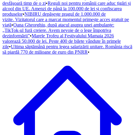
desfăşoară timp de o zi
•
Reguli noi pentru românii care aduc țigări și
alcool din UE. Amenzi de până la 100.000 de lei și confiscarea
produselor
•
NIBIRU depășește pragul de 1.000.000 de
vizite. Vizitatorul care a marcat momentul primește acces gratuit pe
viață
•
Oana Gheorghiu, după atacul asupra unei ambulanțe:
„TikTok-ul fură creiere. Avem nevoie de o lege împotriva
dezinformării”
•
Marele Trofeu al Festivalului Mamaia 2026
valorează 50.000 de lei. Peste 400 de bilete vândute în primele
zile
•
Ultima săptămână pentru legea salarizării unitare. România riscă
să piardă 770 de milioane de euro din PNRR
•