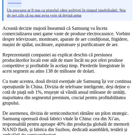
Un procuror ar fi tras cu pistolul către polițiști în timpul imobilizării. Știa
de trei zile că nu mai avea voie să dețină arma
Această decizie majoră înseamnă că Samsung va înceta
comercializarea unei game vaste de produse electrocasnice. Vorbim
despre televizoare, monitoare, aparate de aer condiționat, frigidere,
mașini de spălat, uscătoare, aspiratoare și purificatoare de aer.
Reprezentanții companiei au explicat deschis că presiunea
producătorilor locali este atât de mare încât nu pot oferi produse
competitive și profitabile în același timp. Pierderile înregistrate în
acest segment au atins 138 de milioane de dolari.
Cu toate acestea, două divizii esențiale ale Samsung își vor continua
operațiunile în China. Divizia de telefoane inteligente, deși deține o
cotă de piață sub 1%, reușește să vândă anual milioane de unități,
majoritatea din segmentul premium, crucial pentru profitabilitatea
grupului.
De asemenea, divizia de semiconductori rămâne un pilon strategic.
Samsung operează două fabrici vitale în China: cea din Xi’an,
responsabilă pentru aproape 40% din producția globală de memorii
NAND flash, și fabrica din Suzhou, dedicată asamblării, testării și
ambalării de semiconductori.