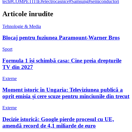
tech
#
COMPETITIE
#
electrocasnice
#
Samsung
#
semiconductori
Articole înrudite
Tehnologie & Media
Blocaj pentru fuziunea Paramount-Warner Bros
Sport
Formula 1 își schimbă casa: Cine preia drepturile
TV din 2027
Externe
Moment istoric în Ungaria: Televiziunea publică a
oprit emisia și cere scuze pentru minciunile din trecut
Externe
Decizie istorică: Google pierde procesul cu UE,
amendă record de 4,1 miliarde de euro