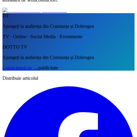
DT
Ajungeți la audiența din Constanța și Dobrogea
TV · Online · Social Media · Evenimente
DOTTO TV
Ajungeți la audiența din Constanța și Dobrogea
Contactează-ne
→
publicitate
Distribuie articolul