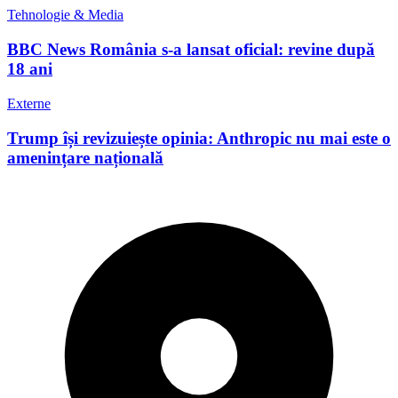
Tehnologie & Media
BBC News România s-a lansat oficial: revine după
18 ani
Externe
Trump își revizuiește opinia: Anthropic nu mai este o
amenințare națională