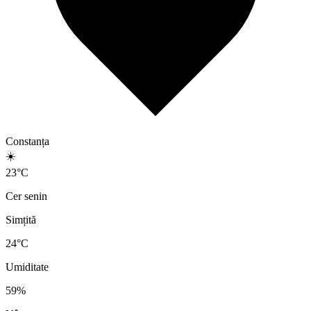
Constanța
☀️
23
°
C
Cer senin
Simțită
24
°C
Umiditate
59
%