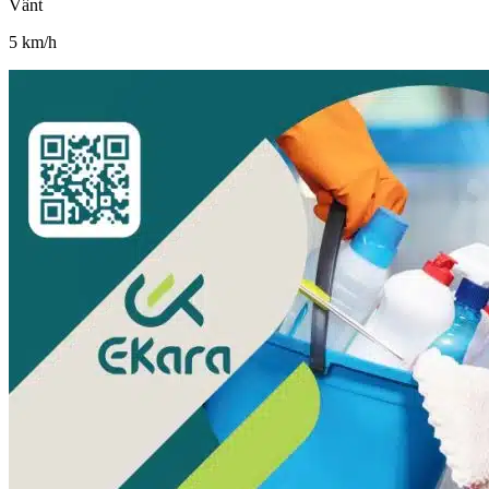
Vânt
5
km/h