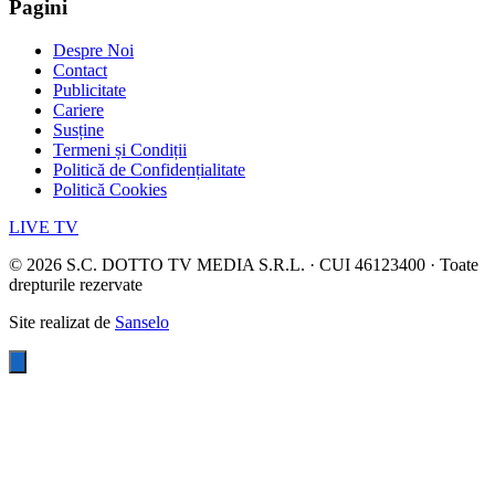
Pagini
Despre Noi
Contact
Publicitate
Cariere
Susține
Termeni și Condiții
Politică de Confidențialitate
Politică Cookies
LIVE TV
©
2026
S.C. DOTTO TV MEDIA S.R.L. · CUI 46123400 · Toate
drepturile rezervate
Site realizat de
Sanselo