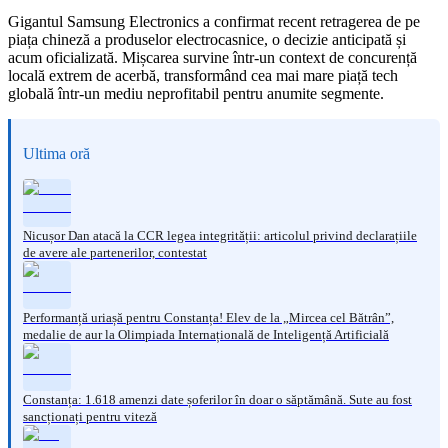
Gigantul Samsung Electronics a confirmat recent retragerea de pe
piața chineză a produselor electrocasnice, o decizie anticipată și
acum oficializată. Mișcarea survine într-un context de concurență
locală extrem de acerbă, transformând cea mai mare piață tech
globală într-un mediu neprofitabil pentru anumite segmente.
Ultima oră
Nicușor Dan atacă la CCR legea integrității: articolul privind declarațiile
de avere ale partenerilor, contestat
Performanță uriașă pentru Constanța! Elev de la „Mircea cel Bătrân”,
medalie de aur la Olimpiada Internațională de Inteligență Artificială
Constanța: 1.618 amenzi date șoferilor în doar o săptămână. Sute au fost
sancționați pentru viteză