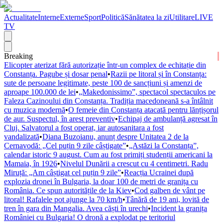
Actualitate
Interne
Externe
Sport
Politică
Sănătatea la zi
Utilitare
LIVE
TV
Breaking
Elicopter aterizat fără autorizație într-un complex de echitație din
Constanța. Pagube și dosar penal
•
Razii pe litoral și în Constanța:
sute de persoane legitimate, peste 100 de sancțiuni și amenzi de
aproape 100.000 de lei
•
„Makedonissimo”, spectacol spectaculos pe
Faleza Cazinoului din Constanța. Tradiția macedoneană s-a întâlnit
cu muzica modernă
•
O femeie din Constanța atacată pentru lănțișorul
de aur. Suspectul, în arest preventiv
•
Echipaj de ambulanță agresat în
Cluj. Salvatorul a fost operat, iar autosanitara a fost
vandalizată
•
Diana Buzoianu, anunț despre Unitatea 2 de la
Cernavodă: „Cel puțin 9 zile câștigate”
•
„Astăzi la Constanța”,
calendar istoric 9 august. Cum au fost primiți studenții americani la
Mamaia, în 1926
•
Nivelul Dunării a crescut cu 4 centimetri. Radu
Miruță: „Am câștigat cel puțin 9 zile”
•
Reacția Ucrainei după
explozia dronei în Bulgaria, la doar 100 de metri de granița cu
România. Ce spun autoritățile de la Kiev
•
Cod galben de vânt pe
litoral! Rafalele pot ajunge la 70 km/h
•
Tânără de 19 ani, lovită de
tren în gara din Mangalia. Avea căști în urechi
•
Incident la granița
României cu Bulgaria! O dronă a explodat pe teritoriul