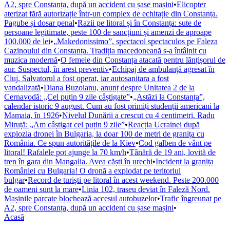
A2, spre Constanța, după un accident cu șase mașini
•
Elicopter
aterizat fără autorizație într-un complex de echitație din Constanța.
Pagube și dosar penal
•
Razii pe litoral și în Constanța: sute de
persoane legitimate, peste 100 de sancțiuni și amenzi de aproape
100.000 de lei
•
„Makedonissimo”, spectacol spectaculos pe Faleza
Cazinoului din Constanța. Tradiția macedoneană s-a întâlnit cu
muzica modernă
•
O femeie din Constanța atacată pentru lănțișorul de
aur. Suspectul, în arest preventiv
•
Echipaj de ambulanță agresat în
Cluj. Salvatorul a fost operat, iar autosanitara a fost
vandalizată
•
Diana Buzoianu, anunț despre Unitatea 2 de la
Cernavodă: „Cel puțin 9 zile câștigate”
•
„Astăzi la Constanța”,
calendar istoric 9 august. Cum au fost primiți studenții americani la
Mamaia, în 1926
•
Nivelul Dunării a crescut cu 4 centimetri. Radu
Miruță: „Am câștigat cel puțin 9 zile”
•
Reacția Ucrainei după
explozia dronei în Bulgaria, la doar 100 de metri de granița cu
România. Ce spun autoritățile de la Kiev
•
Cod galben de vânt pe
litoral! Rafalele pot ajunge la 70 km/h
•
Tânără de 19 ani, lovită de
tren în gara din Mangalia. Avea căști în urechi
•
Incident la granița
României cu Bulgaria! O dronă a explodat pe teritoriul
bulgar
•
Record de turiști pe litoral în acest weekend. Peste 200.000
de oameni sunt la mare
•
Linia 102, traseu deviat în Faleză Nord.
Mașinile parcate blochează accesul autobuzelor
•
Trafic îngreunat pe
A2, spre Constanța, după un accident cu șase mașini
•
Acasă