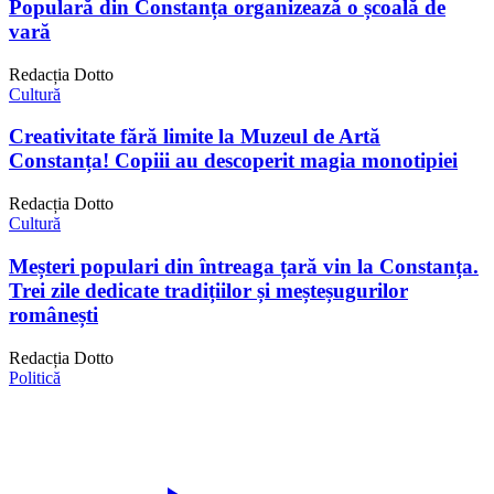
Populară din Constanța organizează o școală de
vară
Redacția Dotto
Cultură
Creativitate fără limite la Muzeul de Artă
Constanța! Copiii au descoperit magia monotipiei
Redacția Dotto
Cultură
Meșteri populari din întreaga țară vin la Constanța.
Trei zile dedicate tradițiilor și meșteșugurilor
românești
Redacția Dotto
Politică