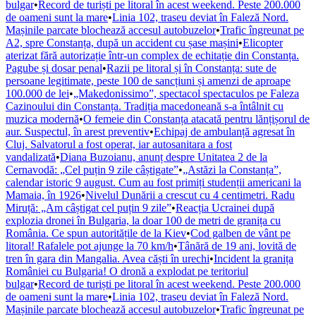
bulgar
•
Record de turiști pe litoral în acest weekend. Peste 200.000
de oameni sunt la mare
•
Linia 102, traseu deviat în Faleză Nord.
Mașinile parcate blochează accesul autobuzelor
•
Trafic îngreunat pe
A2, spre Constanța, după un accident cu șase mașini
•
Elicopter
aterizat fără autorizație într-un complex de echitație din Constanța.
Pagube și dosar penal
•
Razii pe litoral și în Constanța: sute de
persoane legitimate, peste 100 de sancțiuni și amenzi de aproape
100.000 de lei
•
„Makedonissimo”, spectacol spectaculos pe Faleza
Cazinoului din Constanța. Tradiția macedoneană s-a întâlnit cu
muzica modernă
•
O femeie din Constanța atacată pentru lănțișorul de
aur. Suspectul, în arest preventiv
•
Echipaj de ambulanță agresat în
Cluj. Salvatorul a fost operat, iar autosanitara a fost
vandalizată
•
Diana Buzoianu, anunț despre Unitatea 2 de la
Cernavodă: „Cel puțin 9 zile câștigate”
•
„Astăzi la Constanța”,
calendar istoric 9 august. Cum au fost primiți studenții americani la
Mamaia, în 1926
•
Nivelul Dunării a crescut cu 4 centimetri. Radu
Miruță: „Am câștigat cel puțin 9 zile”
•
Reacția Ucrainei după
explozia dronei în Bulgaria, la doar 100 de metri de granița cu
România. Ce spun autoritățile de la Kiev
•
Cod galben de vânt pe
litoral! Rafalele pot ajunge la 70 km/h
•
Tânără de 19 ani, lovită de
tren în gara din Mangalia. Avea căști în urechi
•
Incident la granița
României cu Bulgaria! O dronă a explodat pe teritoriul
bulgar
•
Record de turiști pe litoral în acest weekend. Peste 200.000
de oameni sunt la mare
•
Linia 102, traseu deviat în Faleză Nord.
Mașinile parcate blochează accesul autobuzelor
•
Trafic îngreunat pe