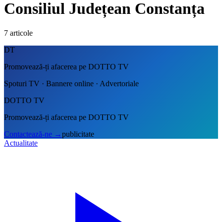
Consiliul Județean Constanța
7
articole
DT
Promovează-ți afacerea pe DOTTO TV
Spoturi TV · Bannere online · Advertoriale
DOTTO TV
Promovează-ți afacerea pe DOTTO TV
Contactează-ne
→
publicitate
Actualitate