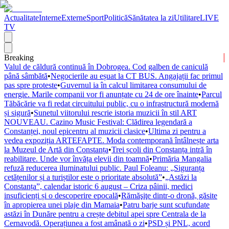
Actualitate
Interne
Externe
Sport
Politică
Sănătatea la zi
Utilitare
LIVE
TV
Breaking
Valul de căldură continuă în Dobrogea. Cod galben de caniculă
până sâmbătă
•
Negocierile au eșuat la CT BUS. Angajații fac primul
pas spre proteste
•
Guvernul ia în calcul limitarea consumului de
energie. Marile companii vor fi anunțate cu 24 de ore înainte
•
Parcul
Tăbăcărie va fi redat circuitului public, cu o infrastructură modernă
și sigură
•
Sunetul viitorului rescrie istoria muzicii în stil ART
NOUVEAU. Cazino Music Festival: Clădirea legendară a
Constanței, noul epicentru al muzicii clasice
•
Ultima zi pentru a
vedea expoziția ARTEFAPTE. Moda contemporană întâlnește arta
la Muzeul de Artă din Constanța
•
Trei școli din Constanța intră în
reabilitare. Unde vor învăța elevii din toamnă
•
Primăria Mangalia
refuză reducerea iluminatului public. Paul Foleanu: „Siguranța
cetățenilor și a turiștilor este o prioritate absolută”
•
„Astăzi la
Constanța”, calendar istoric 6 august – Criza pâinii, medici
insuficienți și o descoperire epocală
•
Rămăşiţe dintr-o dronă, găsite
în apropierea unei plaje din Mamaia
•
Patru barje sunt scufundate
astăzi în Dunăre pentru a crește debitul apei spre Centrala de la
Cernavodă. Operațiunea a fost amânată o zi
•
PSD și PNL, acord