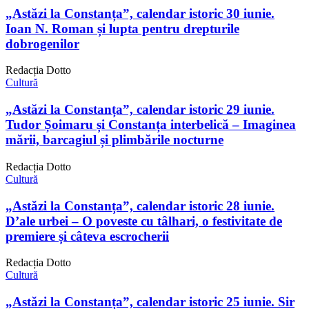
„Astăzi la Constanța”, calendar istoric 30 iunie.
Ioan N. Roman și lupta pentru drepturile
dobrogenilor
Redacția Dotto
Cultură
„Astăzi la Constanța”, calendar istoric 29 iunie.
Tudor Șoimaru și Constanța interbelică – Imaginea
mării, barcagiul și plimbările nocturne
Redacția Dotto
Cultură
„Astăzi la Constanța”, calendar istoric 28 iunie.
D’ale urbei – O poveste cu tâlhari, o festivitate de
premiere și câteva escrocherii
Redacția Dotto
Cultură
„Astăzi la Constanța”, calendar istoric 25 iunie. Sir