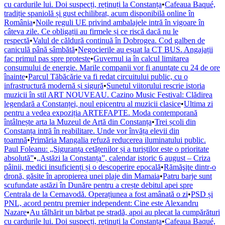
cu cardurile lui. Doi suspecți, reținuți la Constanța
•
Cafeaua Baqué,
tradiție spaniolă și gust echilibrat, acum disponibilă online în
România
•
Noile reguli UE privind ambalajele intră în vigoare în
câteva zile. Ce obligații au firmele și ce riscă dacă nu le
respectă
•
Valul de căldură continuă în Dobrogea. Cod galben de
caniculă până sâmbătă
•
Negocierile au eșuat la CT BUS. Angajații
fac primul pas spre proteste
•
Guvernul ia în calcul limitarea
consumului de energie. Marile companii vor fi anunțate cu 24 de ore
înainte
•
Parcul Tăbăcărie va fi redat circuitului public, cu o
infrastructură modernă și sigură
•
Sunetul viitorului rescrie istoria
muzicii în stil ART NOUVEAU. Cazino Music Festival: Clădirea
legendară a Constanței, noul epicentru al muzicii clasice
•
Ultima zi
pentru a vedea expoziția ARTEFAPTE. Moda contemporană
întâlnește arta la Muzeul de Artă din Constanța
•
Trei școli din
Constanța intră în reabilitare. Unde vor învăța elevii din
toamnă
•
Primăria Mangalia refuză reducerea iluminatului public.
Paul Foleanu: „Siguranța cetățenilor și a turiștilor este o prioritate
absolută”
•
„Astăzi la Constanța”, calendar istoric 6 august – Criza
pâinii, medici insuficienți și o descoperire epocală
•
Rămăşiţe dintr-o
dronă, găsite în apropierea unei plaje din Mamaia
•
Patru barje sunt
scufundate astăzi în Dunăre pentru a crește debitul apei spre
Centrala de la Cernavodă. Operațiunea a fost amânată o zi
•
PSD și
PNL, acord pentru premier independent: Cine este Alexandru
Nazare
•
Au tâlhărit un bărbat pe stradă, apoi au plecat la cumpărături
cu cardurile lui. Doi suspecți, reținuți la Constanța
•
Cafeaua Baqué,