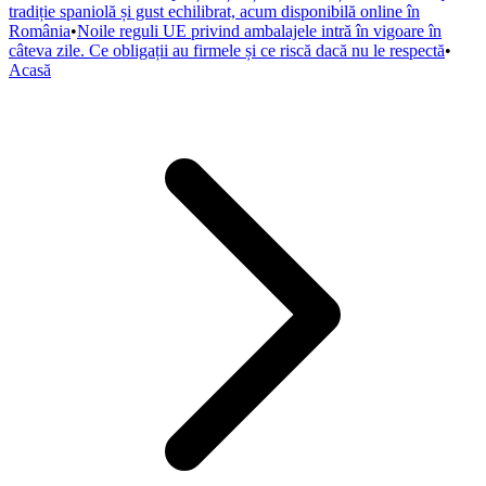
tradiție spaniolă și gust echilibrat, acum disponibilă online în
România
•
Noile reguli UE privind ambalajele intră în vigoare în
câteva zile. Ce obligații au firmele și ce riscă dacă nu le respectă
•
Acasă