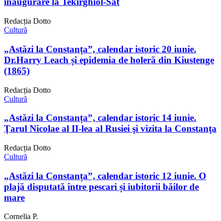
inaugurare la Tekirghiol-Sat
Redacția Dotto
Cultură
„Astăzi la Constanța”, calendar istoric 20 iunie.
Dr.Harry Leach și epidemia de holeră din Kiustenge
(1865)
Redacția Dotto
Cultură
„Astăzi la Constanța”, calendar istoric 14 iunie.
Ţarul Nicolae al II-lea al Rusiei şi vizita la Constanţa
Redacția Dotto
Cultură
„Astăzi la Constanța”, calendar istoric 12 iunie. O
plajă disputată între pescari și iubitorii băilor de
mare
Cornelia P.