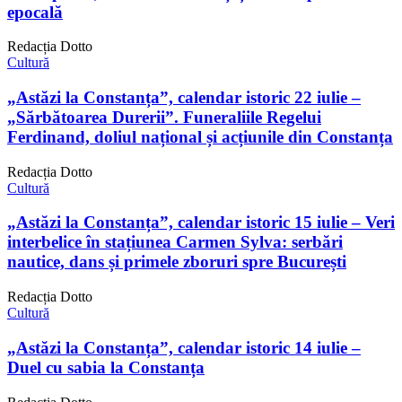
epocală
Redacția Dotto
Cultură
„Astăzi la Constanța”, calendar istoric 22 iulie –
„Sărbătoarea Durerii”. Funeraliile Regelui
Ferdinand, doliul național și acțiunile din Constanța
Redacția Dotto
Cultură
„Astăzi la Constanța”, calendar istoric 15 iulie – Veri
interbelice în stațiunea Carmen Sylva: serbări
nautice, dans și primele zboruri spre București
Redacția Dotto
Cultură
„Astăzi la Constanța”, calendar istoric 14 iulie –
Duel cu sabia la Constanța