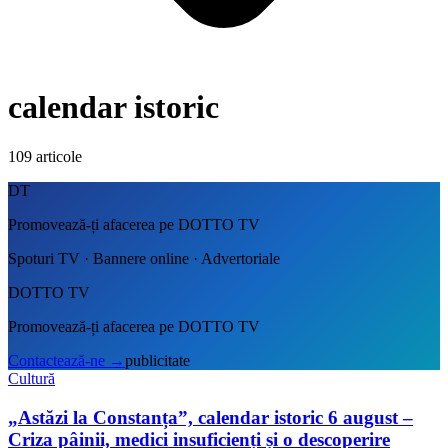
calendar istoric
109
articole
DT
Promovează-ți afacerea pe DOTTO TV
Spoturi TV · Bannere online · Advertoriale
DOTTO TV
Promovează-ți afacerea pe DOTTO TV
Contactează-ne
→
publicitate
Cultură
„Astăzi la Constanța”, calendar istoric 6 august –
Criza pâinii, medici insuficienți și o descoperire