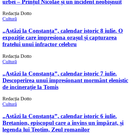
urbei – Prințul Nicolae și un incident neobișnuit
Redacția Dotto
Cultură
„Astăzi la Constanța”, calendar istoric 8 iulie. O
expoziție care impresiona orașul și capturarea
fratelui unui infractor celebru
Redacția Dotto
Cultură
„Astăzi la Constanța”, calendar istoric 7 iulie.
Descoperirea unui impresionant mormânt elenistic
de incinerație la Tomis
Redacția Dotto
Cultură
„Astăzi la Constanța”, calendar istoric 6 iulie.
Bretanion, episcopul care a învins un împărat, și
legenda lui Teotim, Zeul romanilor