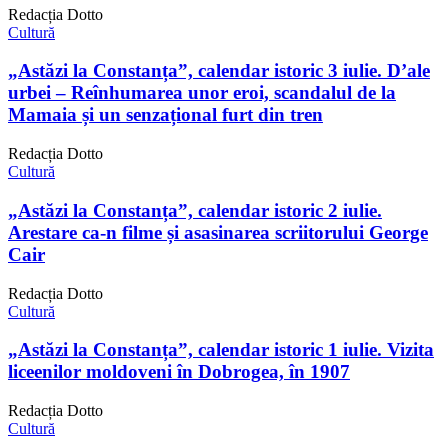
Redacția Dotto
Cultură
„Astăzi la Constanța”, calendar istoric 3 iulie. D’ale
urbei – Reînhumarea unor eroi, scandalul de la
Mamaia și un senzațional furt din tren
Redacția Dotto
Cultură
„Astăzi la Constanța”, calendar istoric 2 iulie.
Arestare ca-n filme și asasinarea scriitorului George
Cair
Redacția Dotto
Cultură
„Astăzi la Constanța”, calendar istoric 1 iulie. Vizita
liceenilor moldoveni în Dobrogea, în 1907
Redacția Dotto
Cultură