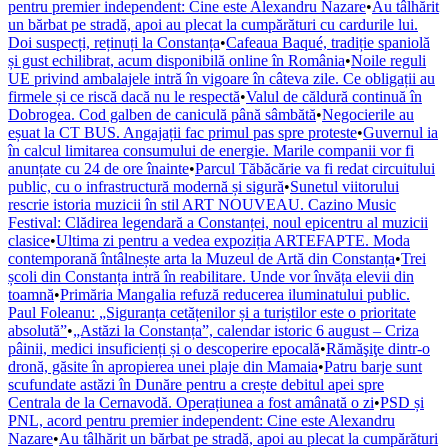
pentru premier independent: Cine este Alexandru Nazare
•
Au tâlhărit
un bărbat pe stradă, apoi au plecat la cumpărături cu cardurile lui.
Doi suspecți, reținuți la Constanța
•
Cafeaua Baqué, tradiție spaniolă
și gust echilibrat, acum disponibilă online în România
•
Noile reguli
UE privind ambalajele intră în vigoare în câteva zile. Ce obligații au
firmele și ce riscă dacă nu le respectă
•
Valul de căldură continuă în
Dobrogea. Cod galben de caniculă până sâmbătă
•
Negocierile au
eșuat la CT BUS. Angajații fac primul pas spre proteste
•
Guvernul ia
în calcul limitarea consumului de energie. Marile companii vor fi
anunțate cu 24 de ore înainte
•
Parcul Tăbăcărie va fi redat circuitului
public, cu o infrastructură modernă și sigură
•
Sunetul viitorului
rescrie istoria muzicii în stil ART NOUVEAU. Cazino Music
Festival: Clădirea legendară a Constanței, noul epicentru al muzicii
clasice
•
Ultima zi pentru a vedea expoziția ARTEFAPTE. Moda
contemporană întâlnește arta la Muzeul de Artă din Constanța
•
Trei
școli din Constanța intră în reabilitare. Unde vor învăța elevii din
toamnă
•
Primăria Mangalia refuză reducerea iluminatului public.
Paul Foleanu: „Siguranța cetățenilor și a turiștilor este o prioritate
absolută”
•
„Astăzi la Constanța”, calendar istoric 6 august – Criza
pâinii, medici insuficienți și o descoperire epocală
•
Rămăşiţe dintr-o
dronă, găsite în apropierea unei plaje din Mamaia
•
Patru barje sunt
scufundate astăzi în Dunăre pentru a crește debitul apei spre
Centrala de la Cernavodă. Operațiunea a fost amânată o zi
•
PSD și
PNL, acord pentru premier independent: Cine este Alexandru
Nazare
•
Au tâlhărit un bărbat pe stradă, apoi au plecat la cumpărături