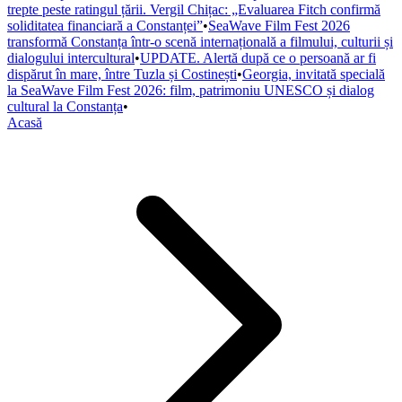
trepte peste ratingul țării. Vergil Chițac: „Evaluarea Fitch confirmă
soliditatea financiară a Constanței”
•
SeaWave Film Fest 2026
transformă Constanța într-o scenă internațională a filmului, culturii și
dialogului intercultural
•
UPDATE. Alertă după ce o persoană ar fi
dispărut în mare, între Tuzla și Costinești
•
Georgia, invitată specială
la SeaWave Film Fest 2026: film, patrimoniu UNESCO și dialog
cultural la Constanța
•
Acasă