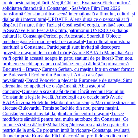
trepte peste ratingul țării. Vergil Chițac: „Evaluarea Fitch confirmă
soliditatea financiară a Constanței”
•
SeaWave Film Fest 2026
transformă Constanța într-o scenă internațională a filmului, culturii și
dialogului intercultural
•
UPDATE. Alertă după ce o persoană ar fi
dispărut în mare, între Tuzla și Costinești
•
Georgia, invitată specială
la SeaWave Film Fest 2026: film, patrimoniu UNESCO și dialog
cultural la Constanța
•
Pericol pe Autostrada Soarelui! Obiecte
metalice găsite în mod repetat pe carosabil
•
Tur cultural prin istoria
maritimă a Constanței. Participanții sunt invitați să descopere
poveștile orașului de la malul mării
•
Avarie RAJA la Mangalia. Apa
va fi oprită în această noapte în patru stațiuni de pe litoral
•
Tren nou,
probleme vechi: aproape o oră întârziere și căldură în prima cursă
București – Brașov
•
Carmen Șerban, cu mașina într-un crater format
pe Bulevardul Eroilor din București. Artista a scăpat
nevătămată
•
David Popovici a plecat la Europenele de nataţie: Simt
adrenalina competiţiei de o săptămână. Abia aştept să
concurez
•
Dunărea a scăzut atât de mult încât vechiul Pod al lui
Constantin a ieșit la iveală. Arheologii au o ocazie rară
•
Avarie
RAJA în zona Hotelului Malibu din Constanța. Mai multe străzi sunt
afectate
•
Bulevardul Tomis se închide din nou pentru mașini.
Constănțenii sunt invitați la plimbare în centrul orașului
•
Trasee
modificate sâmbătă pentru mai multe autobuze din Constanța. Ce
trebuie să știe călătorii
•
Mihail Kogălniceanu scapă de o parte din
restricțiile la apă. Ce program intră în vigoare
•
Constanța, evaluată
financiar peste România: Fitch îi acordă un profil de credit cu trei