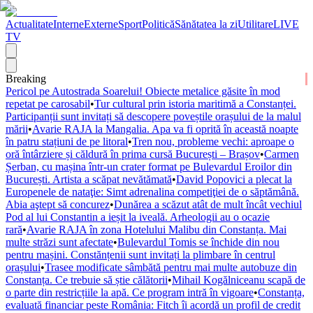
Actualitate
Interne
Externe
Sport
Politică
Sănătatea la zi
Utilitare
LIVE
TV
Breaking
Pericol pe Autostrada Soarelui! Obiecte metalice găsite în mod
repetat pe carosabil
•
Tur cultural prin istoria maritimă a Constanței.
Participanții sunt invitați să descopere poveștile orașului de la malul
mării
•
Avarie RAJA la Mangalia. Apa va fi oprită în această noapte
în patru stațiuni de pe litoral
•
Tren nou, probleme vechi: aproape o
oră întârziere și căldură în prima cursă București – Brașov
•
Carmen
Șerban, cu mașina într-un crater format pe Bulevardul Eroilor din
București. Artista a scăpat nevătămată
•
David Popovici a plecat la
Europenele de nataţie: Simt adrenalina competiţiei de o săptămână.
Abia aştept să concurez
•
Dunărea a scăzut atât de mult încât vechiul
Pod al lui Constantin a ieșit la iveală. Arheologii au o ocazie
rară
•
Avarie RAJA în zona Hotelului Malibu din Constanța. Mai
multe străzi sunt afectate
•
Bulevardul Tomis se închide din nou
pentru mașini. Constănțenii sunt invitați la plimbare în centrul
orașului
•
Trasee modificate sâmbătă pentru mai multe autobuze din
Constanța. Ce trebuie să știe călătorii
•
Mihail Kogălniceanu scapă de
o parte din restricțiile la apă. Ce program intră în vigoare
•
Constanța,
evaluată financiar peste România: Fitch îi acordă un profil de credit