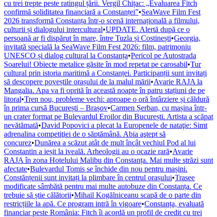
cu trei trepte peste ratingul țării. Vergil Chițac: „Evaluarea Fitch
confirmă soliditatea financiară a Constanței”
•
SeaWave Film Fest
2026 transformă Constanța într-o scenă internațională a filmului,
culturii și dialogului intercultural
•
UPDATE. Alertă după ce o
persoană ar fi dispărut în mare, între Tuzla și Costinești
•
Georgia,
invitată specială la SeaWave Film Fest 2026: film, patrimoniu
UNESCO și dialog cultural la Constanța
•
Pericol pe Autostrada
Soarelui! Obiecte metalice găsite în mod repetat pe carosabil
•
Tur
cultural prin istoria maritimă a Constanței. Participanții sunt invitați
să descopere poveștile orașului de la malul mării
•
Avarie RAJA la
Mangalia. Apa va fi oprită în această noapte în patru stațiuni de pe
litoral
•
Tren nou, probleme vechi: aproape o oră întârziere și căldură
în prima cursă București – Brașov
•
Carmen Șerban, cu mașina într-
un crater format pe Bulevardul Eroilor din București. Artista a scăpat
nevătămată
•
David Popovici a plecat la Europenele de nataţie: Simt
adrenalina competiţiei de o săptămână. Abia aştept să
concurez
•
Dunărea a scăzut atât de mult încât vechiul Pod al lui
Constantin a ieșit la iveală. Arheologii au o ocazie rară
•
Avarie
RAJA în zona Hotelului Malibu din Constanța. Mai multe străzi sunt
afectate
•
Bulevardul Tomis se închide din nou pentru mașini.
Constănțenii sunt invitați la plimbare în centrul orașului
•
Trasee
modificate sâmbătă pentru mai multe autobuze din Constanța. Ce
trebuie să știe călătorii
•
Mihail Kogălniceanu scapă de o parte din
restricțiile la apă. Ce program intră în vigoare
•
Constanța, evaluată
financiar peste România: Fitch îi acordă un profil de credit cu trei