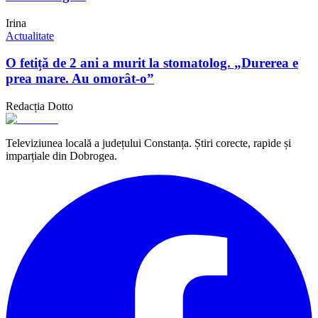
Irina
Actualitate
O fetiță de 2 ani a murit la stomatolog. „Durerea e
prea mare. Au omorât-o”
Redacția Dotto
Televiziunea locală a județului Constanța. Știri corecte, rapide și
imparțiale din Dobrogea.