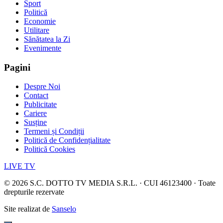
Sport
Politică
Economie
Utilitare
Sănătatea la Zi
Evenimente
Pagini
Despre Noi
Contact
Publicitate
Cariere
Susține
Termeni și Condiții
Politică de Confidențialitate
Politică Cookies
LIVE TV
©
2026
S.C. DOTTO TV MEDIA S.R.L. · CUI 46123400 · Toate
drepturile rezervate
Site realizat de
Sanselo