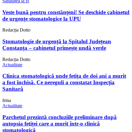
Sănătatea la zi
Veste bună pentru constănțeni! Se deschide cabinetul
de urgențe stomatologice la UPU
Redacția Dotto
Stomatologie de urgență la Spitalul Județean
Constanța – cabinetul primește undă verde
Redacția Dotto
Actualitate
Clinica stomatologică unde fetița de doi ani a murit
a fost închisă. Ce nereguli a constatat Inspecția
Sanitară
Irina
Actualitate
Parchetul prezintă concluziile preliminare după
autopsia fetiței care a murit într-o clinică
stomatologică