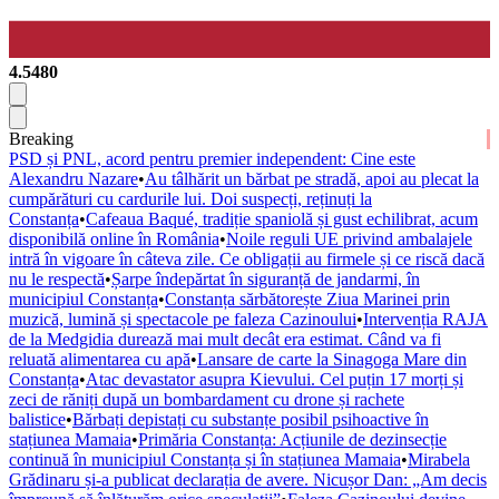
4.5480
Breaking
PSD și PNL, acord pentru premier independent: Cine este
Alexandru Nazare
•
Au tâlhărit un bărbat pe stradă, apoi au plecat la
cumpărături cu cardurile lui. Doi suspecți, reținuți la
Constanța
•
Cafeaua Baqué, tradiție spaniolă și gust echilibrat, acum
disponibilă online în România
•
Noile reguli UE privind ambalajele
intră în vigoare în câteva zile. Ce obligații au firmele și ce riscă dacă
nu le respectă
•
Șarpe îndepărtat în siguranță de jandarmi, în
municipiul Constanța
•
Constanța sărbătorește Ziua Marinei prin
muzică, lumină și spectacole pe faleza Cazinoului
•
Intervenția RAJA
de la Medgidia durează mai mult decât era estimat. Când va fi
reluată alimentarea cu apă
•
Lansare de carte la Sinagoga Mare din
Constanța
•
Atac devastator asupra Kievului. Cel puțin 17 morți și
zeci de răniți după un bombardament cu drone și rachete
balistice
•
Bărbați depistați cu substanțe posibil psihoactive în
stațiunea Mamaia
•
Primăria Constanța: Acțiunile de dezinsecție
continuă în municipiul Constanța și în stațiunea Mamaia
•
Mirabela
Grădinaru și-a publicat declarația de avere. Nicușor Dan: „Am decis