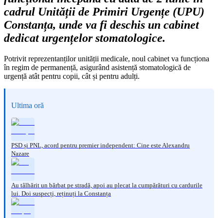
cadrul Unității de Primiri Urgențe (UPU)
Constanța, unde va fi deschis un cabinet
dedicat urgențelor stomatologice.
Potrivit reprezentanților unității medicale, noul cabinet va funcționa
în regim de permanență, asigurând asistență stomatologică de
urgență atât pentru copii, cât și pentru adulți.
Ultima oră
PSD și PNL, acord pentru premier independent: Cine este Alexandru
Nazare
Au tâlhărit un bărbat pe stradă, apoi au plecat la cumpărături cu cardurile
lui. Doi suspecți, reținuți la Constanța