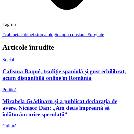
Tag-uri
#
cabinet
#
cabinet stomatologic
#
upu constanta
#
urgente
Articole înrudite
Social
Cafeaua Baqué, tradiție spaniolă și gust echilibrat,
acum disponibilă online în România
Politică
Mirabela Grădinaru și-a publicat declarația de
avere. Nicușor Dan: „Am decis împreună să
înlăturăm orice speculații”
Cultură