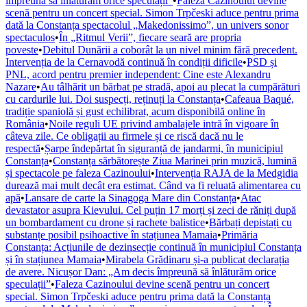
împreună să înlăturăm orice speculații”
•
Faleza Cazinoului devine
scenă pentru un concert special. Simon Trpčeski aduce pentru prima
dată la Constanța spectacolul „Makedonissimo”, un univers sonor
spectaculos
•
În „Ritmul Verii”, fiecare seară are propria
poveste
•
Debitul Dunării a coborât la un nivel minim fără precedent.
Intervenția de la Cernavodă continuă în condiții dificile
•
PSD și
PNL, acord pentru premier independent: Cine este Alexandru
Nazare
•
Au tâlhărit un bărbat pe stradă, apoi au plecat la cumpărături
cu cardurile lui. Doi suspecți, reținuți la Constanța
•
Cafeaua Baqué,
tradiție spaniolă și gust echilibrat, acum disponibilă online în
România
•
Noile reguli UE privind ambalajele intră în vigoare în
câteva zile. Ce obligații au firmele și ce riscă dacă nu le
respectă
•
Șarpe îndepărtat în siguranță de jandarmi, în municipiul
Constanța
•
Constanța sărbătorește Ziua Marinei prin muzică, lumină
și spectacole pe faleza Cazinoului
•
Intervenția RAJA de la Medgidia
durează mai mult decât era estimat. Când va fi reluată alimentarea cu
apă
•
Lansare de carte la Sinagoga Mare din Constanța
•
Atac
devastator asupra Kievului. Cel puțin 17 morți și zeci de răniți după
un bombardament cu drone și rachete balistice
•
Bărbați depistați cu
substanțe posibil psihoactive în stațiunea Mamaia
•
Primăria
Constanța: Acțiunile de dezinsecție continuă în municipiul Constanța
și în stațiunea Mamaia
•
Mirabela Grădinaru și-a publicat declarația
de avere. Nicușor Dan: „Am decis împreună să înlăturăm orice
speculații”
•
Faleza Cazinoului devine scenă pentru un concert
special. Simon Trpčeski aduce pentru prima dată la Constanța