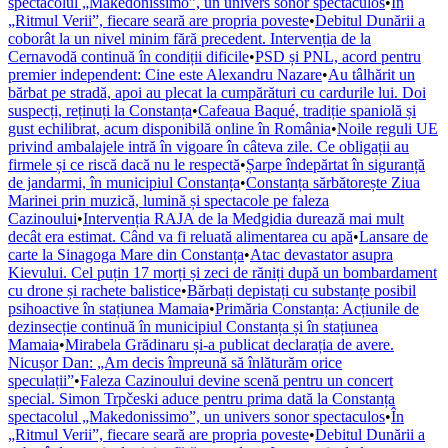
spectacolul „Makedonissimo”, un univers sonor spectaculos
•
În
„Ritmul Verii”, fiecare seară are propria poveste
•
Debitul Dunării a
coborât la un nivel minim fără precedent. Intervenția de la
Cernavodă continuă în condiții dificile
•
PSD și PNL, acord pentru
premier independent: Cine este Alexandru Nazare
•
Au tâlhărit un
bărbat pe stradă, apoi au plecat la cumpărături cu cardurile lui. Doi
suspecți, reținuți la Constanța
•
Cafeaua Baqué, tradiție spaniolă și
gust echilibrat, acum disponibilă online în România
•
Noile reguli UE
privind ambalajele intră în vigoare în câteva zile. Ce obligații au
firmele și ce riscă dacă nu le respectă
•
Șarpe îndepărtat în siguranță
de jandarmi, în municipiul Constanța
•
Constanța sărbătorește Ziua
Marinei prin muzică, lumină și spectacole pe faleza
Cazinoului
•
Intervenția RAJA de la Medgidia durează mai mult
decât era estimat. Când va fi reluată alimentarea cu apă
•
Lansare de
carte la Sinagoga Mare din Constanța
•
Atac devastator asupra
Kievului. Cel puțin 17 morți și zeci de răniți după un bombardament
cu drone și rachete balistice
•
Bărbați depistați cu substanțe posibil
psihoactive în stațiunea Mamaia
•
Primăria Constanța: Acțiunile de
dezinsecție continuă în municipiul Constanța și în stațiunea
Mamaia
•
Mirabela Grădinaru și-a publicat declarația de avere.
Nicușor Dan: „Am decis împreună să înlăturăm orice
speculații”
•
Faleza Cazinoului devine scenă pentru un concert
special. Simon Trpčeski aduce pentru prima dată la Constanța
spectacolul „Makedonissimo”, un univers sonor spectaculos
•
În
„Ritmul Verii”, fiecare seară are propria poveste
•
Debitul Dunării a