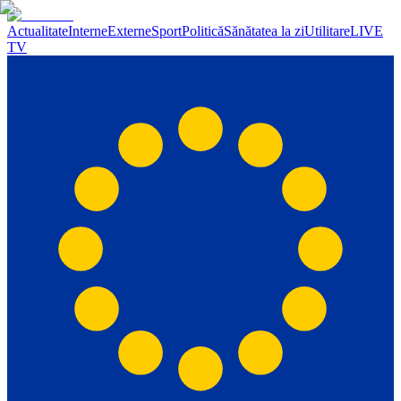
Actualitate
Interne
Externe
Sport
Politică
Sănătatea la zi
Utilitare
LIVE
TV