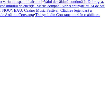
cvariu din spațiul balcanic!
•
Valul de căldură continuă în Dobrogea.
a consumului de energie. Marile companii vor fi anunțate cu 24 de ore
il ART NOUVEAU. Cazino Music Festival: Clădirea legendară a
de Artă din Constanța
•
Trei școli din Constanța intră în reabilitare.