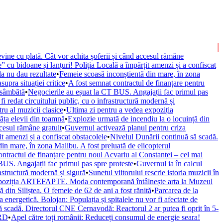
vine cu plată. Cât vor achita șoferii și când accesul rămâne
” cu bidoane și lanțuri! Poliția Locală a împărțit amenzi și a confiscat
la nu dau rezultate
•
Femeie scoasă inconștientă din mare, în zona
upra situației critice
•
A fost semnat contractul de finanțare pentru
 sâmbătă
•
Negocierile au eșuat la CT BUS. Angajații fac primul pas
fi redat circuitului public, cu o infrastructură modernă și
ru al muzicii clasice
•
Ultima zi pentru a vedea expoziția
văța elevii din toamnă
•
Explozie urmată de incendiu la o locuință din
ccesul rămâne gratuit
•
Guvernul activează planul pentru criza
it amenzi și a confiscat obstacolele
•
Nivelul Dunării continuă să scadă.
in mare, în zona Malibu. A fost preluată de elicopterul
ontractul de finanțare pentru noul Acvariu al Constanței – cel mai
BUS. Angajații fac primul pas spre proteste
•
Guvernul ia în calcul
rastructură modernă și sigură
•
Sunetul viitorului rescrie istoria muzicii în
xpoziția ARTEFAPTE. Moda contemporană întâlnește arta la Muzeul
 din Siliștea. O femeie de 62 de ani a fost rănită
•
Parcarea de la
 energetică. Bolojan: Populația și spitalele nu vor fi afectate de
ă scadă. Directorul CNE Cernavodă: Reactorul 2 ar putea fi oprit în 5-
URD
•
Apel către toți românii: Reduceți consumul de energie seara!