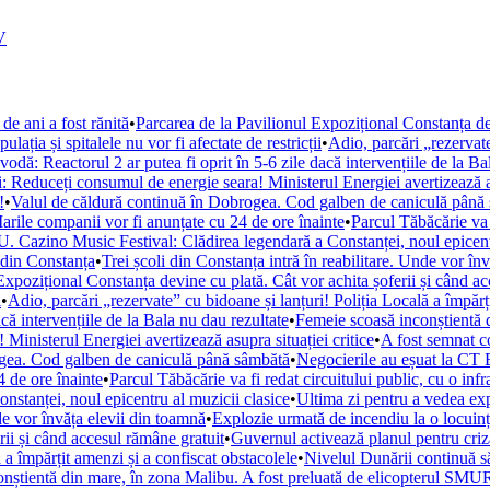
V
de ani a fost rănită
•
Parcarea de la Pavilionul Expozițional Constanța de
ația și spitalele nu vor fi afectate de restricții
•
Adio, parcări „rezervate
ă: Reactorul 2 ar putea fi oprit în 5-6 zile dacă intervențiile de la Ba
i: Reduceți consumul de energie seara! Ministerul Energiei avertizează as
!
•
Valul de căldură continuă în Dobrogea. Cod galben de caniculă până
arile companii vor fi anunțate cu 24 de ore înainte
•
Parcul Tăbăcărie va 
. Cazino Music Festival: Clădirea legendară a Constanței, noul epicent
din Constanța
•
Trei școli din Constanța intră în reabilitare. Unde vor în
Expozițional Constanța devine cu plată. Cât vor achita șoferii și când a
i
•
Adio, parcări „rezervate” cu bidoane și lanțuri! Poliția Locală a împărț
ă intervențiile de la Bala nu dau rezultate
•
Femeie scoasă inconștientă d
Ministerul Energiei avertizează asupra situației critice
•
A fost semnat c
ogea. Cod galben de caniculă până sâmbătă
•
Negocierile au eșuat la CT 
 de ore înainte
•
Parcul Tăbăcărie va fi redat circuitului public, cu o inf
tanței, noul epicentru al muzicii clasice
•
Ultima zi pentru a vedea e
nde vor învăța elevii din toamnă
•
Explozie urmată de incendiu la o locuință
rii și când accesul rămâne gratuit
•
Guvernul activează planul pentru criza
 a împărțit amenzi și a confiscat obstacolele
•
Nivelul Dunării continuă s
nștientă din mare, în zona Malibu. A fost preluată de elicopterul SM