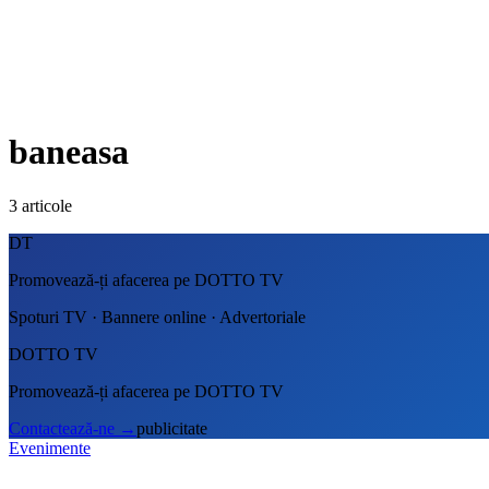
baneasa
3
articole
DT
Promovează-ți afacerea pe DOTTO TV
Spoturi TV · Bannere online · Advertoriale
DOTTO TV
Promovează-ți afacerea pe DOTTO TV
Contactează-ne
→
publicitate
Evenimente