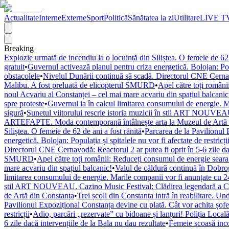
Actualitate
Interne
Externe
Sport
Politică
Sănătatea la zi
Utilitare
LIVE T
Breaking
Explozie urmată de incendiu la o locuință din Siliștea. O femeie de 62 
gratuit
•
Guvernul activează planul pentru criza energetică. Bolojan: Popul
obstacolele
•
Nivelul Dunării continuă să scadă. Directorul CNE Cernavod
Malibu. A fost preluată de elicopterul SMURD
•
Apel către toți români
noul Acvariu al Constanței – cel mai mare acvariu din spațiul balcanic
spre proteste
•
Guvernul ia în calcul limitarea consumului de energie. M
sigură
•
Sunetul viitorului rescrie istoria muzicii în stil ART NOUVEAU
ARTEFAPTE. Moda contemporană întâlnește arta la Muzeul de Artă 
Siliștea. O femeie de 62 de ani a fost rănită
•
Parcarea de la Pavilionul 
energetică. Bolojan: Populația și spitalele nu vor fi afectate de restricți
Directorul CNE Cernavodă: Reactorul 2 ar putea fi oprit în 5-6 zile dac
SMURD
•
Apel către toți românii: Reduceți consumul de energie seara! 
mare acvariu din spațiul balcanic!
•
Valul de căldură continuă în Dobr
limitarea consumului de energie. Marile companii vor fi anunțate cu 24
stil ART NOUVEAU. Cazino Music Festival: Clădirea legendară a Cons
de Artă din Constanța
•
Trei școli din Constanța intră în reabilitare. U
Pavilionul Expozițional Constanța devine cu plată. Cât vor achita șofe
restricții
•
Adio, parcări „rezervate” cu bidoane și lanțuri! Poliția Locală
6 zile dacă intervențiile de la Bala nu dau rezultate
•
Femeie scoasă inco