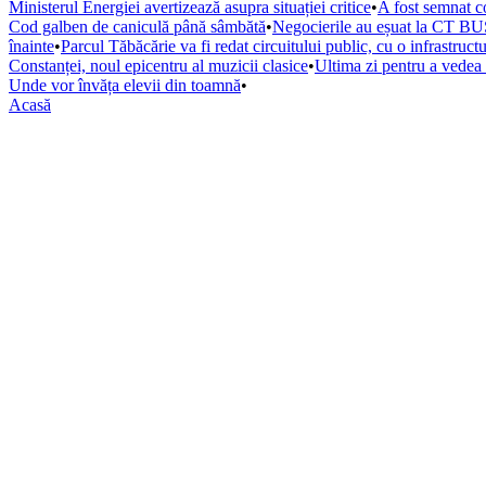
Ministerul Energiei avertizează asupra situației critice
•
A fost semnat co
Cod galben de caniculă până sâmbătă
•
Negocierile au eșuat la CT BUS
înainte
•
Parcul Tăbăcărie va fi redat circuitului public, cu o infrastruc
Constanței, noul epicentru al muzicii clasice
•
Ultima zi pentru a vede
Unde vor învăța elevii din toamnă
•
Acasă