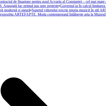
ntractul de finanțare pentru noul Acvariu al Constanței – cel mai mare a
. Angajații fac primul pas spre proteste
•
Guvernul ia în calcul limitare
tură modernă și sigură
•
Sunetul viitorului rescrie istoria muzicii în st
a expoziția ARTEFAPTE. Moda contemporană întâlnește arta la Muzeul 