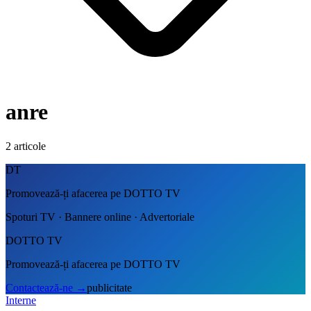
anre
2
articole
DT
Promovează-ți afacerea pe DOTTO TV
Spoturi TV · Bannere online · Advertoriale
DOTTO TV
Promovează-ți afacerea pe DOTTO TV
Contactează-ne
→
publicitate
Interne