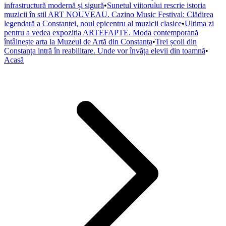
infrastructură modernă și sigură
•
Sunetul viitorului rescrie istoria
muzicii în stil ART NOUVEAU. Cazino Music Festival: Clădirea
legendară a Constanței, noul epicentru al muzicii clasice
•
Ultima zi
pentru a vedea expoziția ARTEFAPTE. Moda contemporană
întâlnește arta la Muzeul de Artă din Constanța
•
Trei școli din
Constanța intră în reabilitare. Unde vor învăța elevii din toamnă
•
Acasă