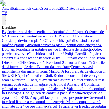
Actualitate
Interne
Externe
Sport
Politică
Sănătatea la zi
Utilitare
LIVE
TV
Breaking
Explozie urmată de incendiu la o locuință din Siliștea. O femeie de
62 de ani a fost rănită
•
Parcarea de la Pavilionul Expozițional
Constanța devine cu plată. Cât vor achita șoferii și când accesul
rămâne gratuit
•
Guvernul activează planul pentru criza energetică.
Bolojan: Populația și spitalele nu vor fi afectate de restricții
•
Adio,
parcări „rezervate” cu bidoane și lanțuri! Poliția Locală a împărțit
amenzi și a confiscat obstacolele
•
Nivelul Dunării continuă să scadă.
Directorul CNE Cernavodă: Reactorul 2 ar putea fi oprit în 5-6 zile
dacă intervențiile de la Bala nu dau rezultate
•
Femeie scoasă
inconștientă din mare, în zona Malibu. A fost preluată de elicopterul
SMURD
•
Apel către toți românii: Reduceți consumul de energie
seara! Ministerul Energiei avertizează asupra situației critice
•
A fost
semnat contractul de finanțare pentru noul Acvariu al Constanței –
cel mai mare acvariu din spațiul balcanic!
•
Valul de căldură continuă
în Dobrogea. Cod galben de caniculă până sâmbătă
•
Negocierile au
eșuat la CT BUS. Angajații fac primul pas spre proteste
•
Guvernul ia
în calcul limitarea consumului de energie. Marile companii vor fi
anunțate cu 24 de ore înainte
•
Parcul Tăbăcărie va fi redat circuitului