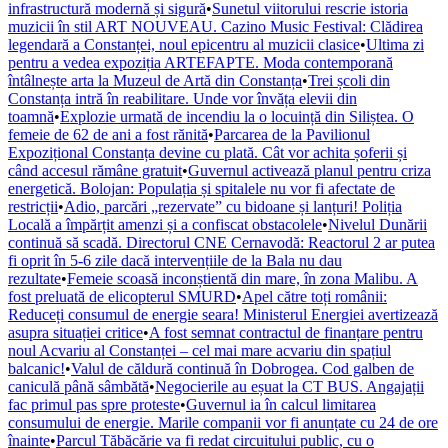
infrastructură modernă și sigură
•
Sunetul viitorului rescrie istoria
muzicii în stil ART NOUVEAU. Cazino Music Festival: Clădirea
legendară a Constanței, noul epicentru al muzicii clasice
•
Ultima zi
pentru a vedea expoziția ARTEFAPTE. Moda contemporană
întâlnește arta la Muzeul de Artă din Constanța
•
Trei școli din
Constanța intră în reabilitare. Unde vor învăța elevii din
toamnă
•
Explozie urmată de incendiu la o locuință din Siliștea. O
femeie de 62 de ani a fost rănită
•
Parcarea de la Pavilionul
Expozițional Constanța devine cu plată. Cât vor achita șoferii și
când accesul rămâne gratuit
•
Guvernul activează planul pentru criza
energetică. Bolojan: Populația și spitalele nu vor fi afectate de
restricții
•
Adio, parcări „rezervate” cu bidoane și lanțuri! Poliția
Locală a împărțit amenzi și a confiscat obstacolele
•
Nivelul Dunării
continuă să scadă. Directorul CNE Cernavodă: Reactorul 2 ar putea
fi oprit în 5-6 zile dacă intervențiile de la Bala nu dau
rezultate
•
Femeie scoasă inconștientă din mare, în zona Malibu. A
fost preluată de elicopterul SMURD
•
Apel către toți românii:
Reduceți consumul de energie seara! Ministerul Energiei avertizează
asupra situației critice
•
A fost semnat contractul de finanțare pentru
noul Acvariu al Constanței – cel mai mare acvariu din spațiul
balcanic!
•
Valul de căldură continuă în Dobrogea. Cod galben de
caniculă până sâmbătă
•
Negocierile au eșuat la CT BUS. Angajații
fac primul pas spre proteste
•
Guvernul ia în calcul limitarea
consumului de energie. Marile companii vor fi anunțate cu 24 de ore
înainte
•
Parcul Tăbăcărie va fi redat circuitului public, cu o