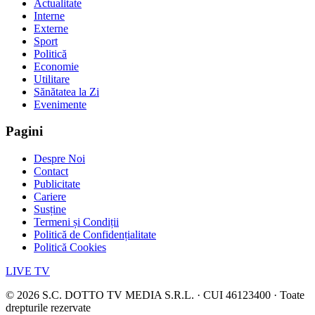
Actualitate
Interne
Externe
Sport
Politică
Economie
Utilitare
Sănătatea la Zi
Evenimente
Pagini
Despre Noi
Contact
Publicitate
Cariere
Susține
Termeni și Condiții
Politică de Confidențialitate
Politică Cookies
LIVE TV
©
2026
S.C. DOTTO TV MEDIA S.R.L. · CUI 46123400 · Toate
drepturile rezervate