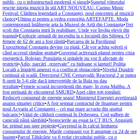
public, cu o infrastructură modernă și sigură
•
Sunetul viitorului
rescrie istoria muzicii în stil ART NOUVEAU. Cazino Music
Festival: Clădirea legendară a Constanței, noul epicentru al muzicii
clasice
•
Ultima zi pentru a vedea expoziția ARTEFAPTE. Moda
contemporană întâlnește arta la Muzeul de Artă din Constanța
•
Trei
școli din Constanța intră în reabilitare. Unde vor învăța elevii din
toamnă
•
Explozie urmată de incendiu la o locuință din Siliștea. O
femeie de 62 de ani a fost rănită
•
Parcarea de la Pavilionul
Expozițional Constanța devine cu plată. Cât vor achita șoferii și
când accesul rămâne gratuit
•
Guvernul activează planul pentru criza
energetică. Bolojan: Populația și spitalele nu vor fi afectate de
restricții
•
Adio, parcări „rezervate” cu bidoane și lanțuri! Poliția
Locală a împărțit amenzi și a confiscat obstacolele
•
Nivelul Dunării
continuă să scadă. Directorul CNE Cernavodă: Reactorul 2 ar putea
fi oprit în 5-6 zile dacă intervențiile de la Bala nu dau
rezultate
•
Femeie scoasă inconștientă din mare, în zona Malibu. A
fost preluată de elicopterul SMURD
•
Apel către toți românii:
Reduceți consumul de energie seara! Ministerul Energiei avertizează
asupra situației critice
•
A fost semnat contractul de finanțare pentru
noul Acvariu al Constanței – cel mai mare acvariu din spațiul
balcanic!
•
Valul de căldură continuă în Dobrogea. Cod galben de
caniculă până sâmbătă
•
Negocierile au eșuat la CT BUS. Angajații
fac primul pas spre proteste
•
Guvernul ia în calcul limitarea
consumului de energie. Marile companii vor fi anunțate cu 24 de ore
înainte
•
Parcul Tăbăcărie va fi redat circuitului public, cu o