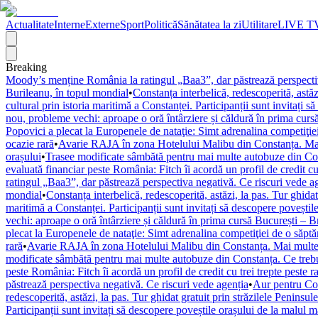
Actualitate
Interne
Externe
Sport
Politică
Sănătatea la zi
Utilitare
LIVE T
Breaking
Moody’s menține România la ratingul „Baa3”, dar păstrează perspectiv
Burileanu, în topul mondial
•
Constanța interbelică, redescoperită, astăzi
cultural prin istoria maritimă a Constanței. Participanții sunt invitați 
nou, probleme vechi: aproape o oră întârziere și căldură în prima cur
Popovici a plecat la Europenele de nataţie: Simt adrenalina competiţi
ocazie rară
•
Avarie RAJA în zona Hotelului Malibu din Constanța. Mai 
orașului
•
Trasee modificate sâmbătă pentru mai multe autobuze din Const
evaluată financiar peste România: Fitch îi acordă un profil de credit cu 
ratingul „Baa3”, dar păstrează perspectiva negativă. Ce riscuri vede a
mondial
•
Constanța interbelică, redescoperită, astăzi, la pas. Tur ghidat
maritimă a Constanței. Participanții sunt invitați să descopere poveștil
vechi: aproape o oră întârziere și căldură în prima cursă București – 
plecat la Europenele de nataţie: Simt adrenalina competiţiei de o săpt
rară
•
Avarie RAJA în zona Hotelului Malibu din Constanța. Mai multe s
modificate sâmbătă pentru mai multe autobuze din Constanța. Ce trebuie
peste România: Fitch îi acordă un profil de credit cu trei trepte peste r
păstrează perspectiva negativă. Ce riscuri vede agenția
•
Aur pentru Con
redescoperită, astăzi, la pas. Tur ghidat gratuit prin străzilele Peninsule
Participanții sunt invitați să descopere poveștile orașului de la malul m