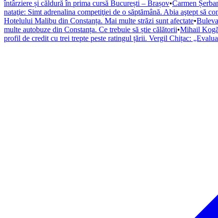
întârziere și căldură în prima cursă București – Brașov
•
Carmen Șerban,
nataţie: Simt adrenalina competiţiei de o săptămână. Abia aştept să co
Hotelului Malibu din Constanța. Mai multe străzi sunt afectate
•
Bulevar
multe autobuze din Constanța. Ce trebuie să știe călătorii
•
Mihail Kogăl
profil de credit cu trei trepte peste ratingul țării. Vergil Chițac: „Eval