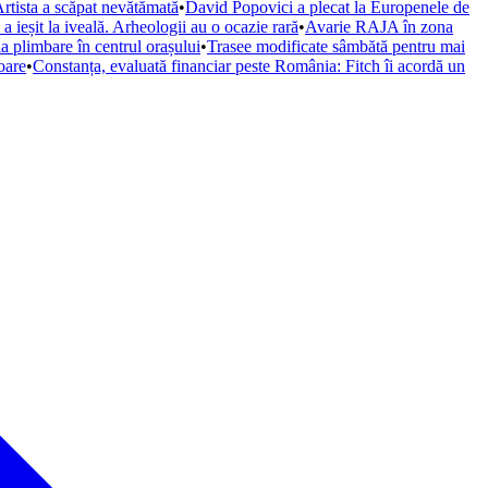
rtista a scăpat nevătămată
•
David Popovici a plecat la Europenele de
a ieșit la iveală. Arheologii au o ocazie rară
•
Avarie RAJA în zona
a plimbare în centrul orașului
•
Trasee modificate sâmbătă pentru mai
oare
•
Constanța, evaluată financiar peste România: Fitch îi acordă un