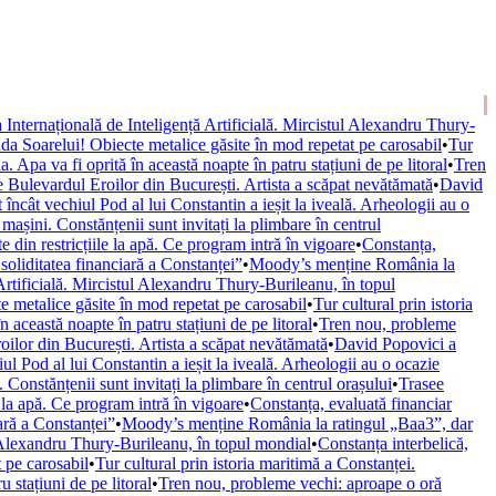
Internațională de Inteligență Artificială. Mircistul Alexandru Thury-
da Soarelui! Obiecte metalice găsite în mod repetat pe carosabil
•
Tur
Apa va fi oprită în această noapte în patru stațiuni de pe litoral
•
Tren
 Bulevardul Eroilor din București. Artista a scăpat nevătămată
•
David
încât vechiul Pod al lui Constantin a ieșit la iveală. Arheologii au o
așini. Constănțenii sunt invitați la plimbare în centrul
din restricțiile la apă. Ce program intră în vigoare
•
Constanța,
 soliditatea financiară a Constanței”
•
Moody’s menține România la
rtificială. Mircistul Alexandru Thury-Burileanu, în topul
e metalice găsite în mod repetat pe carosabil
•
Tur cultural prin istoria
această noapte în patru stațiuni de pe litoral
•
Tren nou, probleme
ilor din București. Artista a scăpat nevătămată
•
David Popovici a
ul Pod al lui Constantin a ieșit la iveală. Arheologii au o ocazie
Constănțenii sunt invitați la plimbare în centrul orașului
•
Trasee
 la apă. Ce program intră în vigoare
•
Constanța, evaluată financiar
iară a Constanței”
•
Moody’s menține România la ratingul „Baa3”, dar
l Alexandru Thury-Burileanu, în topul mondial
•
Constanța interbelică,
 pe carosabil
•
Tur cultural prin istoria maritimă a Constanței.
 stațiuni de pe litoral
•
Tren nou, probleme vechi: aproape o oră