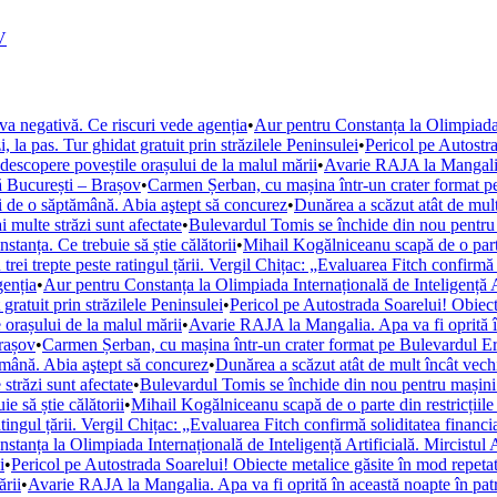
V
a negativă. Ce riscuri vede agenția
•
Aur pentru Constanța la Olimpiada 
, la pas. Tur ghidat gratuit prin străzilele Peninsulei
•
Pericol pe Autostra
să descopere poveștile orașului de la malul mării
•
Avarie RAJA la Mangalia. 
să București – Brașov
•
Carmen Șerban, cu mașina într-un crater format pe
ei de o săptămână. Abia aştept să concurez
•
Dunărea a scăzut atât de mult 
multe străzi sunt afectate
•
Bulevardul Tomis se închide din nou pentru m
anța. Ce trebuie să știe călătorii
•
Mihail Kogălniceanu scapă de o parte 
trei trepte peste ratingul țării. Vergil Chițac: „Evaluarea Fitch confirmă
genția
•
Aur pentru Constanța la Olimpiada Internațională de Inteligență A
 gratuit prin străzilele Peninsulei
•
Pericol pe Autostrada Soarelui! Obiect
e orașului de la malul mării
•
Avarie RAJA la Mangalia. Apa va fi oprită în 
Brașov
•
Carmen Șerban, cu mașina într-un crater format pe Bulevardul Ero
ămână. Abia aştept să concurez
•
Dunărea a scăzut atât de mult încât vechi
trăzi sunt afectate
•
Bulevardul Tomis se închide din nou pentru mașini. 
 să știe călătorii
•
Mihail Kogălniceanu scapă de o parte din restricțiile
atingul țării. Vergil Chițac: „Evaluarea Fitch confirmă soliditatea financ
stanța la Olimpiada Internațională de Inteligență Artificială. Mircistu
i
•
Pericol pe Autostrada Soarelui! Obiecte metalice găsite în mod repetat
ării
•
Avarie RAJA la Mangalia. Apa va fi oprită în această noapte în patru