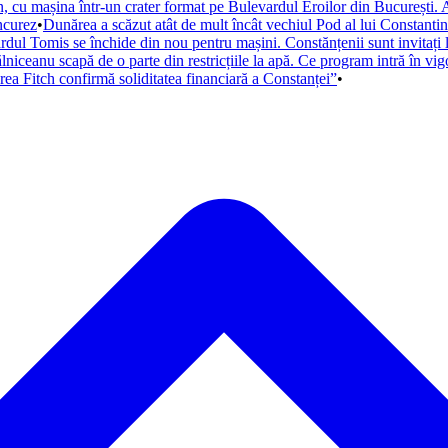
 cu mașina într-un crater format pe Bulevardul Eroilor din București. A
ncurez
•
Dunărea a scăzut atât de mult încât vechiul Pod al lui Constantin 
dul Tomis se închide din nou pentru mașini. Constănțenii sunt invitați l
niceanu scapă de o parte din restricțiile la apă. Ce program intră în vig
uarea Fitch confirmă soliditatea financiară a Constanței”
•