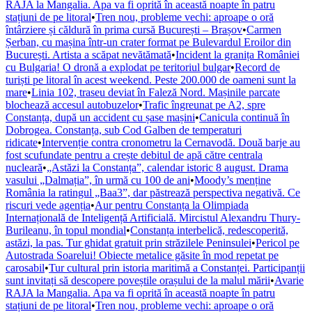
RAJA la Mangalia. Apa va fi oprită în această noapte în patru
stațiuni de pe litoral
•
Tren nou, probleme vechi: aproape o oră
întârziere și căldură în prima cursă București – Brașov
•
Carmen
Șerban, cu mașina într-un crater format pe Bulevardul Eroilor din
București. Artista a scăpat nevătămată
•
Incident la granița României
cu Bulgaria! O dronă a explodat pe teritoriul bulgar
•
Record de
turiști pe litoral în acest weekend. Peste 200.000 de oameni sunt la
mare
•
Linia 102, traseu deviat în Faleză Nord. Mașinile parcate
blochează accesul autobuzelor
•
Trafic îngreunat pe A2, spre
Constanța, după un accident cu șase mașini
•
Canicula continuă în
Dobrogea. Constanța, sub Cod Galben de temperaturi
ridicate
•
Intervenție contra cronometru la Cernavodă. Două barje au
fost scufundate pentru a crește debitul de apă către centrala
nucleară
•
„Astăzi la Constanța”, calendar istoric 8 august. Drama
vasului „Dalmația”, în urmă cu 100 de ani
•
Moody’s menține
România la ratingul „Baa3”, dar păstrează perspectiva negativă. Ce
riscuri vede agenția
•
Aur pentru Constanța la Olimpiada
Internațională de Inteligență Artificială. Mircistul Alexandru Thury-
Burileanu, în topul mondial
•
Constanța interbelică, redescoperită,
astăzi, la pas. Tur ghidat gratuit prin străzilele Peninsulei
•
Pericol pe
Autostrada Soarelui! Obiecte metalice găsite în mod repetat pe
carosabil
•
Tur cultural prin istoria maritimă a Constanței. Participanții
sunt invitați să descopere poveștile orașului de la malul mării
•
Avarie
RAJA la Mangalia. Apa va fi oprită în această noapte în patru
stațiuni de pe litoral
•
Tren nou, probleme vechi: aproape o oră