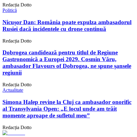
Redacția Dotto
Politică
Nicușor Dan: România poate expulza ambasadorul
Rusiei dacă incidentele cu drone continuă
Redacția Dotto
Dobrogea candidează pentru titlul de Regiune
Gastronomică a Europei 2029. Cosmin Văru,
ambasador Flavours of Dobrogea, ne spune șansele
regiunii
Redacția Dotto
Actualitate
Simona Halep revine la Cluj ca ambasador onorific
al Transylvania Open: „E locul unde am trăit
momente aproape de sufletul meu”
Redacția Dotto