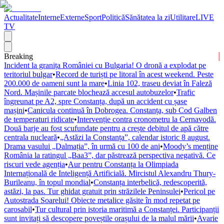
Actualitate
Interne
Externe
Sport
Politică
Sănătatea la zi
Utilitare
LIVE
TV
Breaking
Incident la granița României cu Bulgaria! O dronă a explodat pe
teritoriul bulgar
•
Record de turiști pe litoral în acest weekend. Peste
200.000 de oameni sunt la mare
•
Linia 102, traseu deviat în Faleză
Nord. Mașinile parcate blochează accesul autobuzelor
•
Trafic
îngreunat pe A2, spre Constanța, după un accident cu șase
mașini
•
Canicula continuă în Dobrogea. Constanța, sub Cod Galben
de temperaturi ridicate
•
Intervenție contra cronometru la Cernavodă.
Două barje au fost scufundate pentru a crește debitul de apă către
centrala nucleară
•
„Astăzi la Constanța”, calendar istoric 8 august.
Drama vasului „Dalmația”, în urmă cu 100 de ani
•
Moody’s menține
România la ratingul „Baa3”, dar păstrează perspectiva negativă. Ce
riscuri vede agenția
•
Aur pentru Constanța la Olimpiada
Internațională de Inteligență Artificială. Mircistul Alexandru Thury-
Burileanu, în topul mondial
•
Constanța interbelică, redescoperită,
astăzi, la pas. Tur ghidat gratuit prin străzilele Peninsulei
•
Pericol pe
Autostrada Soarelui! Obiecte metalice găsite în mod repetat pe
carosabil
•
Tur cultural prin istoria maritimă a Constanței. Participanții
sunt invitați să descopere poveștile orașului de la malul mării
•
Avarie