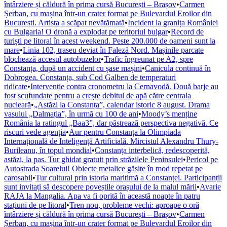
întârziere și căldură în prima cursă București – Brașov
•
Carmen
Șerban, cu mașina într-un crater format pe Bulevardul Eroilor din
București. Artista a scăpat nevătămată
•
Incident la granița României
cu Bulgaria! O dronă a explodat pe teritoriul bulgar
•
Record de
turiști pe litoral în acest weekend. Peste 200.000 de oameni sunt la
mare
•
Linia 102, traseu deviat în Faleză Nord. Mașinile parcate
blochează accesul autobuzelor
•
Trafic îngreunat pe A2, spre
Constanța, după un accident cu șase mașini
•
Canicula continuă în
Dobrogea. Constanța, sub Cod Galben de temperaturi
ridicate
•
Intervenție contra cronometru la Cernavodă. Două barje au
fost scufundate pentru a crește debitul de apă către centrala
nucleară
•
„Astăzi la Constanța”, calendar istoric 8 august. Drama
vasului „Dalmația”, în urmă cu 100 de ani
•
Moody’s menține
România la ratingul „Baa3”, dar păstrează perspectiva negativă. Ce
riscuri vede agenția
•
Aur pentru Constanța la Olimpiada
Internațională de Inteligență Artificială. Mircistul Alexandru Thury-
Burileanu, în topul mondial
•
Constanța interbelică, redescoperită,
astăzi, la pas. Tur ghidat gratuit prin străzilele Peninsulei
•
Pericol pe
Autostrada Soarelui! Obiecte metalice găsite în mod repetat pe
carosabil
•
Tur cultural prin istoria maritimă a Constanței. Participanții
sunt invitați să descopere poveștile orașului de la malul mării
•
Avarie
RAJA la Mangalia. Apa va fi oprită în această noapte în patru
stațiuni de pe litoral
•
Tren nou, probleme vechi: aproape o oră
întârziere și căldură în prima cursă București – Brașov
•
Carmen
Șerban, cu mașina într-un crater format pe Bulevardul Eroilor din