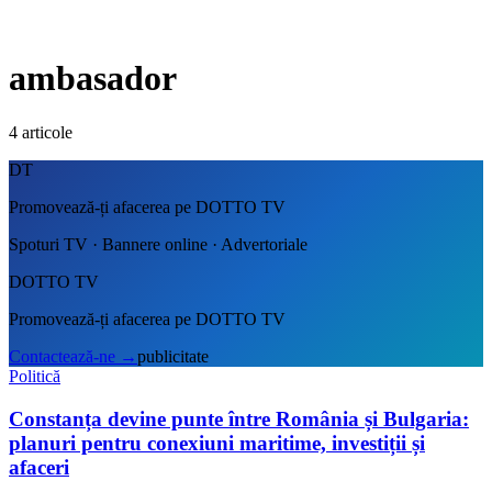
ambasador
4
articole
DT
Promovează-ți afacerea pe DOTTO TV
Spoturi TV · Bannere online · Advertoriale
DOTTO TV
Promovează-ți afacerea pe DOTTO TV
Contactează-ne
→
publicitate
Politică
Constanța devine punte între România și Bulgaria:
planuri pentru conexiuni maritime, investiții și
afaceri